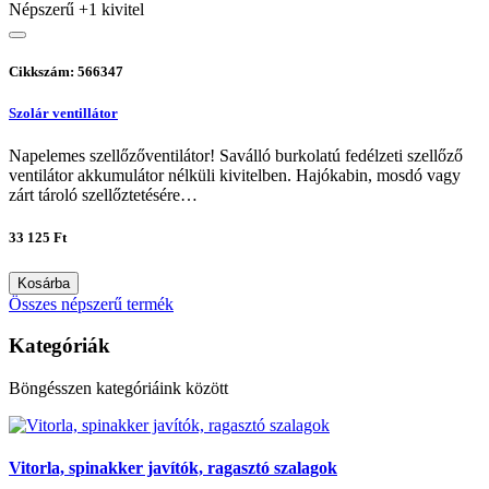
Népszerű
+1 kivitel
Cikkszám: 566347
Szolár ventillátor
Napelemes szellőzőventilátor! Saválló burkolatú fedélzeti szellőző
ventilátor akkumulátor nélküli kivitelben. Hajókabin, mosdó vagy
zárt tároló szellőztetésére…
33 125 Ft
Kosárba
Összes népszerű termék
Kategóriák
Böngésszen kategóriáink között
Vitorla, spinakker javítók, ragasztó szalagok