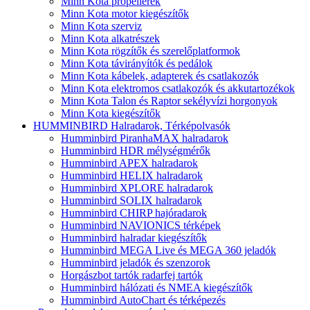
Minn Kota propellerek
Minn Kota motor kiegészítők
Minn Kota szerviz
Minn Kota alkatrészek
Minn Kota rögzítők és szerelőplatformok
Minn Kota távirányítók és pedálok
Minn Kota kábelek, adapterek és csatlakozók
Minn Kota elektromos csatlakozók és akkutartozékok
Minn Kota Talon és Raptor sekélyvízi horgonyok
Minn Kota kiegészítők
HUMMINBIRD Halradarok, Térképolvasók
Humminbird PiranhaMAX halradarok
Humminbird HDR mélységmérők
Humminbird APEX halradarok
Humminbird HELIX halradarok
Humminbird XPLORE halradarok
Humminbird SOLIX halradarok
Humminbird CHIRP hajóradarok
Humminbird NAVIONICS térképek
Humminbird halradar kiegészítők
Humminbird MEGA Live és MEGA 360 jeladók
Humminbird jeladók és szenzorok
Horgászbot tartók radarfej tartók
Humminbird hálózati és NMEA kiegészítők
Humminbird AutoChart és térképezés