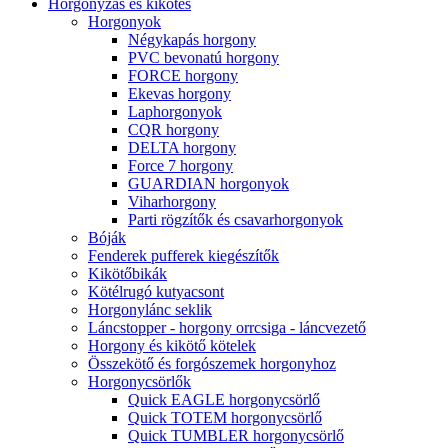
Horgonyzás és kikötés
Horgonyok
Négykapás horgony
PVC bevonatú horgony
FORCE horgony
Ekevas horgony
Laphorgonyok
CQR horgony
DELTA horgony
Force 7 horgony
GUARDIAN horgonyok
Viharhorgony
Parti rögzítők és csavarhorgonyok
Bóják
Fenderek pufferek kiegészítők
Kikötőbikák
Kötélrugó kutyacsont
Horgonylánc seklik
Láncstopper - horgony orrcsiga - láncvezető
Horgony és kikötő kötelek
Összekötő és forgószemek horgonyhoz
Horgonycsörlők
Quick EAGLE horgonycsörlő
Quick TOTEM horgonycsörlő
Quick TUMBLER horgonycsörlő