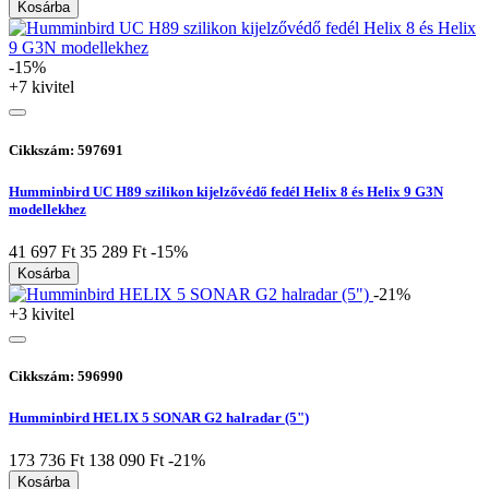
Kosárba
-15%
+7 kivitel
Cikkszám: 597691
Humminbird UC H89 szilikon kijelzővédő fedél Helix 8 és Helix 9 G3N
modellekhez
41 697 Ft
35 289 Ft
-15%
Kosárba
-21%
+3 kivitel
Cikkszám: 596990
Humminbird HELIX 5 SONAR G2 halradar (5")
173 736 Ft
138 090 Ft
-21%
Kosárba