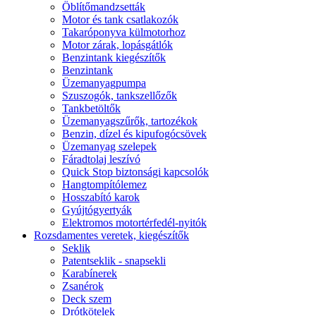
Öblítőmandzsetták
Motor és tank csatlakozók
Takaróponyva külmotorhoz
Motor zárak, lopásgátlók
Benzintank kiegészítők
Benzintank
Üzemanyagpumpa
Szuszogók, tankszellőzők
Tankbetöltők
Üzemanyagszűrők, tartozékok
Benzin, dízel és kipufogócsövek
Üzemanyag szelepek
Fáradtolaj leszívó
Quick Stop biztonsági kapcsolók
Hangtompítólemez
Hosszabító karok
Gyújtógyertyák
Elektromos motortérfedél-nyitók
Rozsdamentes veretek, kiegészítők
Seklik
Patentseklik - snapsekli
Karabínerek
Zsanérok
Deck szem
Drótkötelek