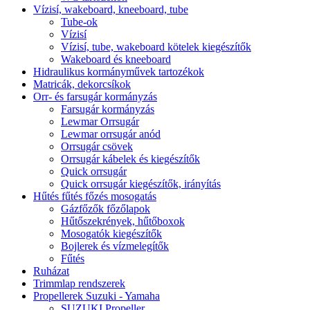
Vízisí, wakeboard, kneeboard, tube
Tube-ok
Vízisí
Vízisí, tube, wakeboard kötelek kiegészítők
Wakeboard és kneeboard
Hidraulikus kormányművek tartozékok
Matricák, dekorcsíkok
Orr- és farsugár kormányzás
Farsugár kormányzás
Lewmar Orrsugár
Lewmar orrsugár anód
Orrsugár csövek
Orrsugár kábelek és kiegészítők
Quick orrsugár
Quick orrsugár kiegészítők, irányítás
Hűtés fűtés főzés mosogatás
Gázfőzők főzőlapok
Hűtőszekrények, hűtőboxok
Mosogatók kiegészítők
Bojlerek és vízmelegítők
Fűtés
Ruházat
Trimmlap rendszerek
Propellerek Suzuki - Yamaha
SUZUKI Propeller