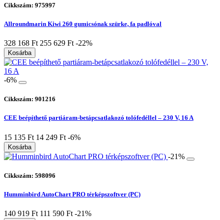
Cikkszám: 975997
Allroundmarin Kiwi 260 gumicsónak szürke, fa padlóval
328 168 Ft
255 629 Ft
-22%
Kosárba
-6%
Cikkszám: 901216
CEE beépíthető partiáram-betápcsatlakozó tolófedéllel – 230 V, 16 A
15 135 Ft
14 249 Ft
-6%
Kosárba
-21%
Cikkszám: 598096
Humminbird AutoChart PRO térképszoftver (PC)
140 919 Ft
111 590 Ft
-21%