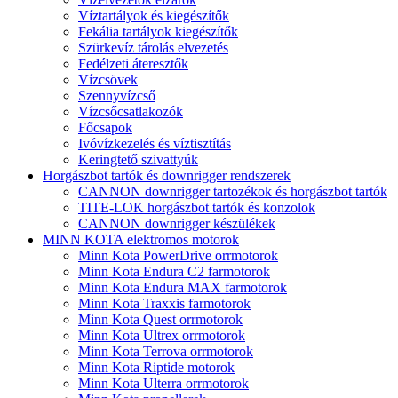
Víztartályok és kiegészítők
Fekália tartályok kiegészítők
Szürkevíz tárolás elvezetés
Fedélzeti áteresztők
Vízcsövek
Szennyvízcső
Vízcsőcsatlakozók
Főcsapok
Ivóvízkezelés és víztisztítás
Keringtető szivattyúk
Horgászbot tartók és downrigger rendszerek
CANNON downrigger tartozékok és horgászbot tartók
TITE-LOK horgászbot tartók és konzolok
CANNON downrigger készülékek
MINN KOTA elektromos motorok
Minn Kota PowerDrive orrmotorok
Minn Kota Endura C2 farmotorok
Minn Kota Endura MAX farmotorok
Minn Kota Traxxis farmotorok
Minn Kota Quest orrmotorok
Minn Kota Ultrex orrmotorok
Minn Kota Terrova orrmotorok
Minn Kota Riptide motorok
Minn Kota Ulterra orrmotorok