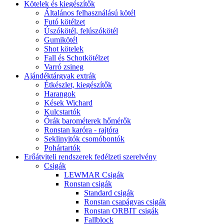
Kötelek és kiegészítők
Általános felhasználású kötél
Futó kötélzet
Úszókötél, felúszókötél
Gumikötél
Shot kötelek
Fall és Schotkötélzet
Varró zsineg
Ajándéktárgyak extrák
Étkészlet, kiegészítők
Harangok
Kések Wichard
Kulcstartók
Órák barométerek hőmérők
Ronstan karóra - rajtóra
Seklinyitók csomóbontók
Pohártartók
Erőátviteli rendszerek fedélzeti szerelvény
Csigák
LEWMAR Csigák
Ronstan csigák
Standard csigák
Ronstan csapágyas csigák
Ronstan ORBIT csigák
Fallblock