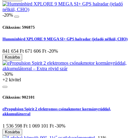
-20%
Cikkszám: 596875
Humminbird XPLORE 9 MEGA SI+ GPS halradar (jeladó nélkül, CHO)
841 654 Ft
671 606 Ft
-20%
Kosárba
-30%
+2 kivitel
Cikkszám: 902101
ePropulsion Spirit 2 elektromos csónakmotor kormányrúddal,
akkumulátorral
1 536 598 Ft
1 069 101 Ft
-30%
Kosárba
-11%