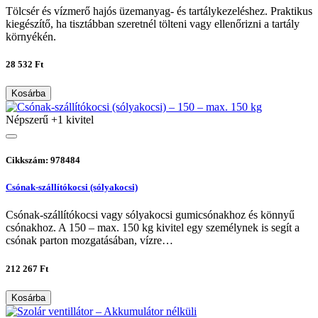
Tölcsér és vízmerő hajós üzemanyag- és tartálykezeléshez. Praktikus
kiegészítő, ha tisztábban szeretnél tölteni vagy ellenőrizni a tartály
környékén.
28 532 Ft
Kosárba
Népszerű
+1 kivitel
Cikkszám: 978484
Csónak-szállítókocsi (sólyakocsi)
Csónak-szállítókocsi vagy sólyakocsi gumicsónakhoz és könnyű
csónakhoz. A 150 – max. 150 kg kivitel egy személynek is segít a
csónak parton mozgatásában, vízre…
212 267 Ft
Kosárba