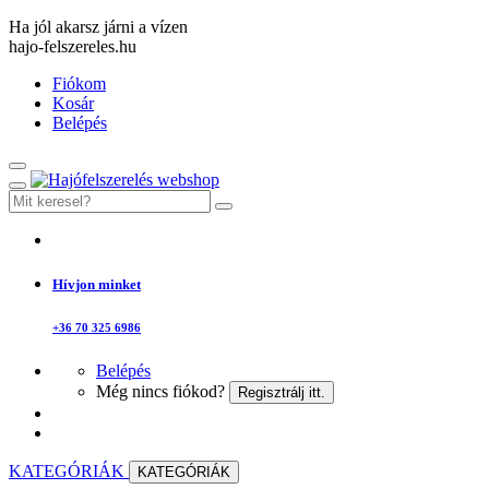
Ha jól akarsz járni a vízen
hajo-felszereles.hu
Fiókom
Kosár
Belépés
Hívjon minket
+36 70 325 6986
Belépés
Még nincs fiókod?
Regisztrálj itt.
KATEGÓRIÁK
KATEGÓRIÁK