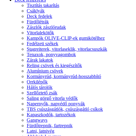
Tisztítás takarítás
Csáklyák
Deck fedelek
Fürdőlétrák
Zászlók zászlórudak
Vitorlalekötők
Kampók OLIVE-CLIP-ek gumikötélhez
Fedélzeti székek
Stagreiterek, vitorlaseklik, vitorlacsuszkák
Tenaxok, ponyvagombok
Zárak lakatok
Reling csövek és kiegészítők
Alumínium csövek
Kormányrúd, kormányrúd-hosszabbító
Orrkilépők
Hálós tárolók
Szellőztető zsák
Saling görgő vitorla védők
Napernyők, napvédő ponyvák
TBS csúszásgátlók, csúszásgátló csíkok
Kapaszkodók, tartozékok
Gangways
Fürdőtrepnik, fartrepnik
Latni, latnivég