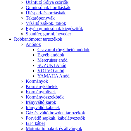
Utánfutó Sólya csörlők
Gumicsónak hordtáskák
Üléspad- és orrtáskák
Takaróponyvák
Vízálló zsákok, tokok
Egyéb gumicsónak kiegészítők
Spanifer, gurtni, heveder
Robbanómotor tartozékok
Anódok
Csavarral rögzíthető anódok
Egyéb anódok
Mercruiser anód
SUZUKI Anód
VOLVO anód
YAMAHA Anód
Kormányok
Kormánykábelek
Kormányművek
Kormányösszekötők
Irányváltó karok
Irányváltó kábelek
Gáz és váltó bowden tartozékok
Porvédő sapkák, kábelátvezetők
B14 kábel
Motortartó bakok és állványok