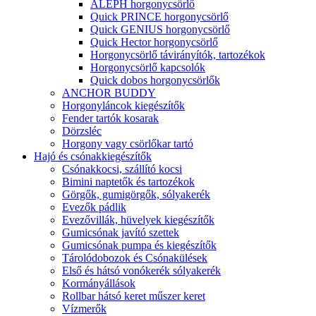
ALEPH horgonycsörlő
Quick PRINCE horgonycsörlő
Quick GENIUS horgonycsörlő
Quick Hector horgonycsörlő
Horgonycsörlő távirányítók, tartozékok
Horgonycsörlő kapcsolók
Quick dobos horgonycsörlők
ANCHOR BUDDY
Horgonyláncok kiegészítők
Fender tartók kosarak
Dörzsléc
Horgony vagy csörlőkar tartó
Hajó és csónakkiegészítők
Csónakkocsi, szállító kocsi
Bimini naptetők és tartozékok
Görgők, gumigörgők, sólyakerék
Evezők pádlik
Evezővillák, hüvelyek kiegészítők
Gumicsónak javító szettek
Gumicsónak pumpa és kiegészítők
Tárolódobozok és Csónakülések
Első és hátsó vonókerék sólyakerék
Kormányállások
Rollbar hátsó keret műszer keret
Vízmerők