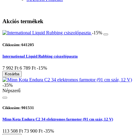
Akciós termékek
-15%
Cikkszám: 641205
International Liquid Rubbing csiszolópaszta
7 992 Ft
6 789 Ft
-15%
Kosárba
-35%
Népszerű
Cikkszám: 901531
Minn Kota Endura C2 34 elektromos farmotor (91 cm szár, 12 V)
113 508 Ft
73 900 Ft
-35%