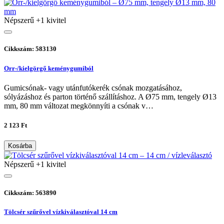
Népszerű
+1 kivitel
Cikkszám: 583130
Orr-/kielgörgő keménygumiból
Gumicsónak- vagy utánfutókerék csónak mozgatásához,
sólyázáshoz és parton történő szállításhoz. A Ø75 mm, tengely Ø13
mm, 80 mm változat megkönnyíti a csónak v…
2 123 Ft
Kosárba
Népszerű
+1 kivitel
Cikkszám: 563890
Tölcsér szűrővel vízkiválasztóval 14 cm