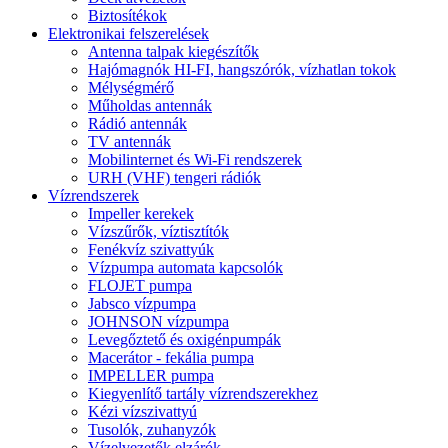
Biztosítékok
Elektronikai felszerelések
Antenna talpak kiegészítők
Hajómagnók HI-FI, hangszórók, vízhatlan tokok
Mélységmérő
Műholdas antennák
Rádió antennák
TV antennák
Mobilinternet és Wi-Fi rendszerek
URH (VHF) tengeri rádiók
Vízrendszerek
Impeller kerekek
Vízszűrők, víztisztítók
Fenékvíz szivattyúk
Vízpumpa automata kapcsolók
FLOJET pumpa
Jabsco vízpumpa
JOHNSON vízpumpa
Levegőztető és oxigénpumpák
Macerátor - fekália pumpa
IMPELLER pumpa
Kiegyenlítő tartály vízrendszerekhez
Kézi vízszivattyú
Tusolók, zuhanyzók
Vízelvezetők elzárók