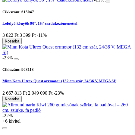
Cikkszám: 615047
Lefolyó könyök 90°, 1¼˝ csatlakozómenettel
3 822 Ft
3 399 Ft
-11%
Kosárba
-23%
Cikkszám: 903113
Minn Kota Ultrex Quest orrmotor (132 cm szár, 24/36 V, MEGA SI)
2 667 813 Ft
2 049 090 Ft
-23%
Kosárba
-22%
+6 kivitel