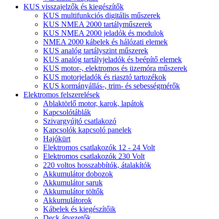
KUS visszajelzők és kiegészítők
KUS multifunkciós digitális műszerek
KUS NMEA 2000 tartályműszerek
KUS NMEA 2000 jeladók és modulok
NMEA 2000 kábelek és hálózati elemek
KUS analóg tartályszint műszerek
KUS analóg tartályjeladók és beépítő elemek
KUS motor-, elektromos és üzemóra műszerek
KUS motorjeladók és riasztó tartozékok
KUS kormányállás-, trim- és sebességmérők
Elektromos felszerelések
Ablaktörlő motor, karok, lapátok
Kapcsolótáblák
Szivargyújtó csatlakozó
Kapcsolók kapcsoló panelek
Hajókürt
Elektromos csatlakozók 12 - 24 Volt
Elektromos csatlakozók 230 Volt
220 voltos hosszabbítók, átalakítók
Akkumulátor dobozok
Akkumulátor saruk
Akkumulátor töltők
Akkumulátorok
Kábelek és kiegészítőik
Deck átvezetők