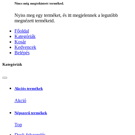
Nincs még megtekintett terméked.
Nyiss meg egy terméket, és itt megjelennek a legutóbb
megnézett termékeid.
Főoldal
Kategóriák
Kosár
Kedvencek
Belépés
Kategóriák
Akciós termékek
Akció
Népszerű termékek
Top
Deck felszerelés