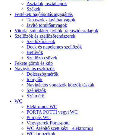
Asztalok, asztallapok
Székek
Festékek hajóápolás algagátlás
Tapaszok - javítóanyagok
Javító tömítőanyagok
Vitorla, spinakker javítók, ragasztó szalagok
Szellőzők és szellőzőrendszerek
Szellőzőrácsok
Deck és napelemes szellőzők
Befúvók
Szellőző csövek
Fekete gömb és kúp
Navigációs eszközök
Dőlésszögmérők
Iránytűk
Navigációs vonalzók körzők táskák
Széljelzők
Szélmérő
WC
Elektromos WC
PORTA POTTI vegyi WC
Pumpás WC
Vegyszerek Porta-potti
WC Átépítő szett kézi - elektromos
WC tartozékok