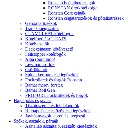
Ronstan beépíthető csigák
RONSTAN drótkötél csiga
Ronstan Core csigák
Ronstan csigatartozékok és pótalkatrészek
Genoa tartozékok
Trapéz kiegészítők
CLAMCLEAT kötélfogók
Kötélfogó C-CLEATS
Kötélvezetők
Deck csigasor, kötélvezető
Fallstopper kötélfogók
Alba (bum tartó)
Lewmar csörlők
Csörlőkarok
Spinakker bum és kiegészítők
Fockrollerek és forgók Ronstan
Bamar merev forstag
Bamar Roll Gen
PROFURL Fockrollerek és forgók
Hajóápolás és javítás
Tisztítószerek és felületápolók
Hajóápolási eszközök és kiegészítők
Javítóanyagok, epoxi és üvegszál
Székek, asztalok, párnák
Asztalláb asztaltalp, székláb kiegészítők