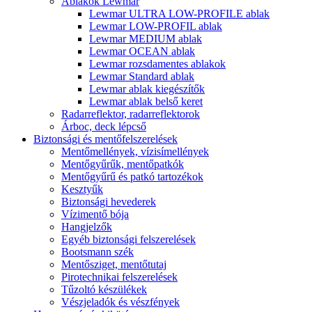
Ablakok Lewmar
Lewmar ULTRA LOW-PROFILE ablak
Lewmar LOW-PROFIL ablak
Lewmar MEDIUM ablak
Lewmar OCEAN ablak
Lewmar rozsdamentes ablakok
Lewmar Standard ablak
Lewmar ablak kiegészítők
Lewmar ablak belső keret
Radarreflektor, radarreflektorok
Árboc, deck lépcső
Biztonsági és mentőfelszerelések
Mentőmellények, vízisímellények
Mentőgyűrűk, mentőpatkók
Mentőgyűrű és patkó tartozékok
Kesztyűk
Biztonsági hevederek
Vízimentő bója
Hangjelzők
Egyéb biztonsági felszerelések
Bootsmann szék
Mentősziget, mentőtutaj
Pirotechnikai felszerelések
Tűzoltó készülékek
Vészjeladók és vészfények