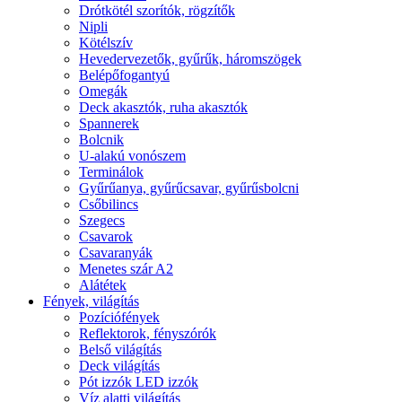
Drótkötél szorítók, rögzítők
Nipli
Kötélszív
Hevedervezetők, gyűrűk, háromszögek
Belépőfogantyú
Omegák
Deck akasztók, ruha akasztók
Spannerek
Bolcnik
U-alakú vonószem
Terminálok
Gyűrűanya, gyűrűcsavar, gyűrűsbolcni
Csőbilincs
Szegecs
Csavarok
Csavaranyák
Menetes szár A2
Alátétek
Fények, világítás
Pozíciófények
Reflektorok, fényszórók
Belső világítás
Deck világítás
Pót izzók LED izzók
Víz alatti világítás