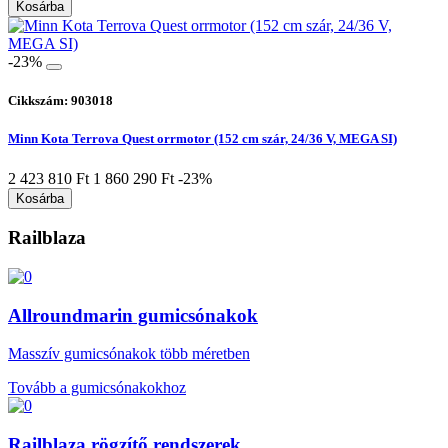
Kosárba
-23%
Cikkszám: 903018
Minn Kota Terrova Quest orrmotor (152 cm szár, 24/36 V, MEGA SI)
2 423 810 Ft
1 860 290 Ft
-23%
Kosárba
Railblaza
Allroundmarin gumicsónakok
Masszív gumicsónakok több méretben
Tovább a gumicsónakokhoz
Railblaza rögzítő rendszerek