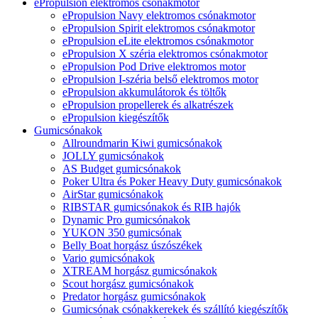
ePropulsion elektromos csónakmotor
ePropulsion Navy elektromos csónakmotor
ePropulsion Spirit elektromos csónakmotor
ePropulsion eLite elektromos csónakmotor
ePropulsion X széria elektromos csónakmotor
ePropulsion Pod Drive elektromos motor
ePropulsion I-széria belső elektromos motor
ePropulsion akkumulátorok és töltők
ePropulsion propellerek és alkatrészek
ePropulsion kiegészítők
Gumicsónakok
Allroundmarin Kiwi gumicsónakok
JOLLY gumicsónakok
AS Budget gumicsónakok
Poker Ultra és Poker Heavy Duty gumicsónakok
AirStar gumicsónakok
RIBSTAR gumicsónakok és RIB hajók
Dynamic Pro gumicsónakok
YUKON 350 gumicsónak
Belly Boat horgász úszószékek
Vario gumicsónakok
XTREAM horgász gumicsónakok
Scout horgász gumicsónakok
Predator horgász gumicsónakok
Gumicsónak csónakkerekek és szállító kiegészítők