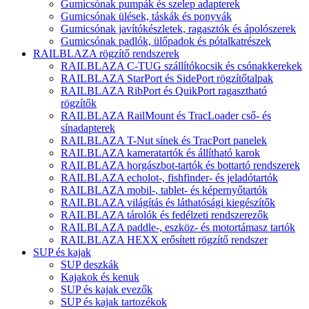
Gumicsónak pumpák és szelep adapterek
Gumicsónak ülések, táskák és ponyvák
Gumicsónak javítókészletek, ragasztók és ápolószerek
Gumicsónak padlók, ülőpadok és pótalkatrészek
RAILBLAZA rögzítő rendszerek
RAILBLAZA C-TUG szállítókocsik és csónakkerekek
RAILBLAZA StarPort és SidePort rögzítőtalpak
RAILBLAZA RibPort és QuikPort ragasztható
rögzítők
RAILBLAZA RailMount és TracLoader cső- és
sínadapterek
RAILBLAZA T-Nut sínek és TracPort panelek
RAILBLAZA kameratartók és állítható karok
RAILBLAZA horgászbot-tartók és bottartó rendszerek
RAILBLAZA echolot-, fishfinder- és jeladótartók
RAILBLAZA mobil-, tablet- és képernyőtartók
RAILBLAZA világítás és láthatósági kiegészítők
RAILBLAZA tárolók és fedélzeti rendszerezők
RAILBLAZA paddle-, eszköz- és motortámasz tartók
RAILBLAZA HEXX erősített rögzítő rendszer
SUP és kajak
SUP deszkák
Kajakok és kenuk
SUP és kajak evezők
SUP és kajak tartozékok