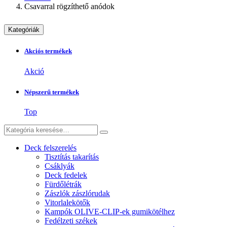
Csavarral rögzíthető anódok
Kategóriák
Akciós termékek
Akció
Népszerű termékek
Top
Deck felszerelés
Tisztítás takarítás
Csáklyák
Deck fedelek
Fürdőlétrák
Zászlók zászlórudak
Vitorlalekötők
Kampók OLIVE-CLIP-ek gumikötélhez
Fedélzeti székek