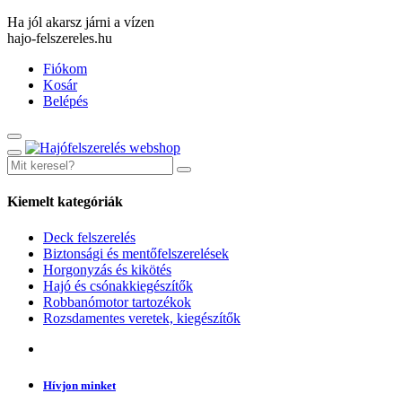
Ha jól akarsz járni a vízen
hajo-felszereles.hu
Fiókom
Kosár
Belépés
Kiemelt kategóriák
Deck felszerelés
Biztonsági és mentőfelszerelések
Horgonyzás és kikötés
Hajó és csónakkiegészítők
Robbanómotor tartozékok
Rozsdamentes veretek, kiegészítők
Hívjon minket