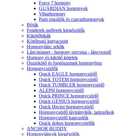
Force 7 horgony
GUARDIAN horgonyok
Viharhorgony
Parti rögzítők és csavarhorgonyok
Bóják
Fenderek pufferek kiegészítők
Kikötőbikák
Kötélrugó kutyacsont
Horgonylánc seklik
Láncstopper - horgony orrcsiga - láncvezető
Horgony és kikötő kötelek
Összekötő és forgószemek horgonyhoz
Horgonycsörlők
Quick EAGLE horgonycsörlő
Quick TOTEM horgonycsörlő
Quick TUMBLER horgonycsörlő
ALEPH horgonycsörlő
Quick PRINCE horgonycsörlő
Quick GENIUS horgonycsörlő
Quick Hector horgonycsörlő
Horgonycsörlő távirányítók, tartozékok
Horgonycsörlő kapcsolók
Quick dobos horgonycsörlők
ANCHOR BUDDY
Horgonyláncok kiegészítők