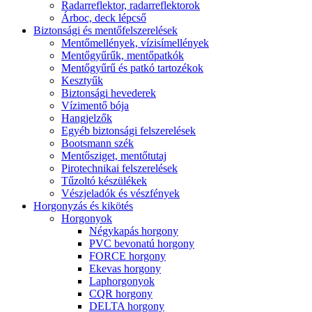
Radarreflektor, radarreflektorok
Árboc, deck lépcső
Biztonsági és mentőfelszerelések
Mentőmellények, vízisímellények
Mentőgyűrűk, mentőpatkók
Mentőgyűrű és patkó tartozékok
Kesztyűk
Biztonsági hevederek
Vízimentő bója
Hangjelzők
Egyéb biztonsági felszerelések
Bootsmann szék
Mentősziget, mentőtutaj
Pirotechnikai felszerelések
Tűzoltó készülékek
Vészjeladók és vészfények
Horgonyzás és kikötés
Horgonyok
Négykapás horgony
PVC bevonatú horgony
FORCE horgony
Ekevas horgony
Laphorgonyok
CQR horgony
DELTA horgony