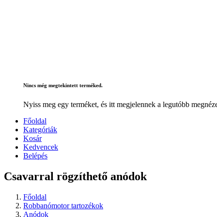
Nincs még megtekintett terméked.
Nyiss meg egy terméket, és itt megjelennek a legutóbb megnéze
Főoldal
Kategóriák
Kosár
Kedvencek
Belépés
Csavarral rögzíthető anódok
Főoldal
Robbanómotor tartozékok
Anódok