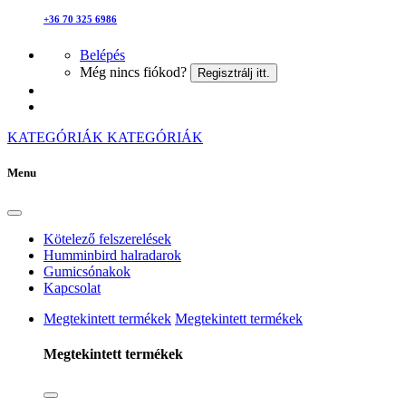
+36 70 325 6986
Belépés
Még nincs fiókod?
Regisztrálj itt.
KATEGÓRIÁK
KATEGÓRIÁK
Menu
Kötelező felszerelések
Humminbird halradarok
Gumicsónakok
Kapcsolat
Megtekintett termékek
Megtekintett termékek
Megtekintett termékek