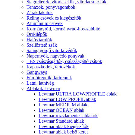
Stagreiterek, vitorlaseklik, vitorlacsuszkák
Tenaxok, ponyvagombok
Zárak lakatok
Reling csövek és kiegészítők
Alumínium csövek
Kormányrúd, kormányrúd-hosszabbító
Orrkilépők
Hálós tárolók
Szellőztető zsák
Saling görgő vitorla védők
Napernyők, napvédő ponyvák
TBS csúszásgátlók, csúszásgátló csíkok
Kapaszkodók, tartozékok
Gangways
Fürdőtrepnik, fartrepnik
Latni, latnivég
Ablakok Lewmar
Lewmar ULTRA LOW-PROFILE ablak
Lewmar LOW-PROFIL ablak
Lewmar MEDIUM ablak
Lewmar OCEAN ablak
Lewmar rozsdamentes ablakok
Lewmar Standard ablak
Lewmar ablak kiegészítők
Lewmar ablak belső keret