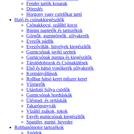
Fender tartók kosarak
Dörzsléc
Horgony vagy csörlőkar tartó
Hajó és csónakkiegészítők
Csónakkocsi, szállító kocsi
Bimini naptetők és tartozékok
Görgők, gumigörgők, sólyakerék
Evezők pádlik
Evezővillák, hüvelyek kiegészítők
Gumicsónak javító szettek
Gumicsónak pumpa és kiegészítők
Tárolódobozok és Csónakülések
Első és hátsó vonókerék sólyakerék
Kormányállások
Rollbar hátsó keret műszer keret
Vízmerők
Utánfutó Sólya csörlők
Gumicsónak hordtáskák
Üléspad- és orrtáskák
Takaróponyvák
Vízálló zsákok, tokok
Egyéb gumicsónak kiegészítők
Spanifer, gurtni, heveder
Robbanómotor tartozékok
Anódok