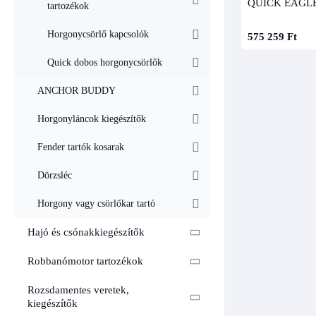
QUICK EAGLE 
tartozékok
Horgonycsörlő kapcsolók
575 259 Ft
Quick dobos horgonycsörlők
ANCHOR BUDDY
Horgonyláncok kiegészítők
Fender tartók kosarak
Dörzsléc
Horgony vagy csörlőkar tartó
Hajó és csónakkiegészítők
Robbanómotor tartozékok
Rozsdamentes veretek,
kiegészítők