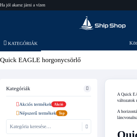
Ha jól akarsz járni a vízen
hajo-felszereles.hu
Köt
KATEGÓRIÁK
Quick EAGLE horgonycsörlő
Kategóriák
A Quick EAG
változatok 
Akciós termékek
Akció
A horizontá
Népszerű termékek
Top
láncvonalna
Qui