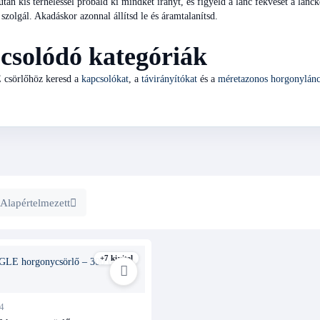
 után kis terheléssel próbáld ki mindkét irányt, és figyeld a lánc fekvését a lán
 szolgál. Akadáskor azonnal állítsd le és áramtalanítsd.
csolódó kategóriák
csörlőhöz keresd a
kapcsolókat
, a
távirányítókat
és a
méretazonos horgonylán
Alapértelmezett
+7 kivitel
4