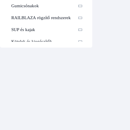
Gumicsónakok
RAILBLAZA rögzítő rendszerek
SUP és kajak
Kötelek és kiegészítők
Ajándéktárgyak extrák
Gyakran ismételt kérdések
Erőátviteli rendszerek fedélzeti
szerelvény
Mennyi hely kell a Quick EAGLE csörlőnek?
Hajóápolás és javítás
A pontos változat fedélzeti talpmérete, motorhelye, lánckerék-szélessége és
Székek, asztalok, párnák
hely szükséges.
Festékek hajóápolás algagátlás
Hogyan fusson a lánc az EAGLE lánckerekére?
Vitorla, spinakker javítók,
ragasztó szalagok