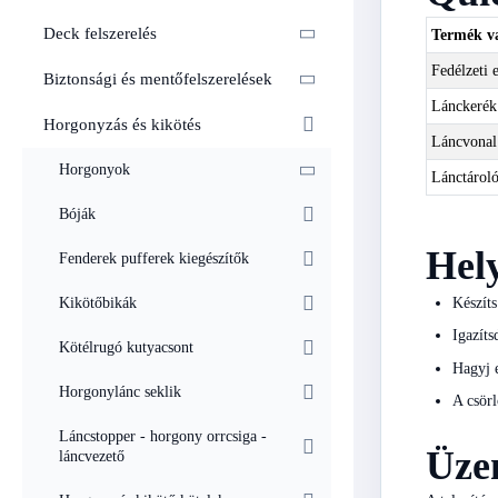
Deck felszerelés
Termék v
Fedélzeti 
Biztonsági és mentőfelszerelések
Lánckerék
Horgonyzás és kikötés
Láncvonal
Horgonyok
Lánctárol
Bóják
Hely
Fenderek pufferek kiegészítők
Készíts
Kikötőbikák
Igazíts
Kötélrugó kutyacsont
Hagyj e
Horgonylánc seklik
A csörl
Láncstopper - horgony orrcsiga -
Üzem
láncvezető