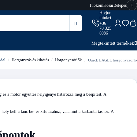
Fiókom
Kosár
Belépés
Hívjon
minket
+36
70 325
6986
Megtekintett termékek
dal
Horgonyzás és kikötés
Horgonycsörlők
Quick EAGLE horgonycsörlő
 és a motor együttes helyigénye határozza meg a beépítést. A
ő hely kell a lánc be- és kifutásához, valamint a karbantartáshoz. A
őpontok