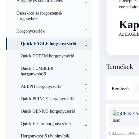
A telepítés
Horgony és kikötő kötelek
vontatására
Összekötő és forgószemek
horgonyhoz
Kap
Horgonycsörlők
Az EAGLE 
Quick EAGLE horgonycsörlő
Quick TOTEM horgonycsörlő
Termékek
Quick TUMBLER
horgonycsörlő
ALEPH horgonycsörlő
Rendezés:
Quick PRINCE horgonycsörlő
Quick GENIUS horgonycsörlő
Quick Hector horgonycsörlő
Cikkszám: 58465
Horgonycsörlő távirányítók,