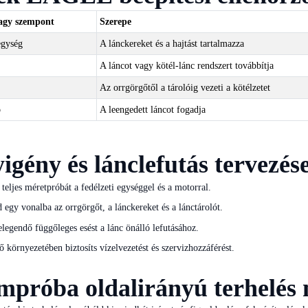
agy szempont
Szerepe
egység
A lánckereket és a hajtást tartalmazza
A láncot vagy kötél-lánc rendszert továbbítja
Az orrgörgőtől a tárolóig vezeti a kötélzetet
ó
A leengedett láncot fogadja
igény és lánclefutás tervezés
 teljes méretpróbát a fedélzeti egységgel és a motorral.
d egy vonalba az orrgörgőt, a lánckereket és a lánctárolót.
legendő függőleges esést a lánc önálló lefutásához.
ő környezetében biztosíts vízelvezetést és szervizhozzáférést.
próba oldalirányú terhelés 