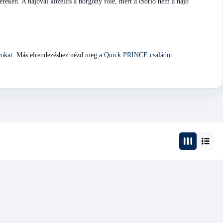
ckeréken. A hajóval közelíts a horgony fölé, mert a csörlő nem a hajó
cokat
. Más elrendezéshez nézd meg a
Quick PRINCE családot
.