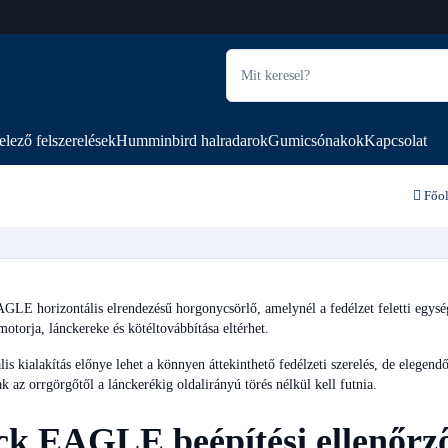
elező felszerelések
Humminbird halradarok
Gumicsónakok
Kapcsolat
Főol
LE horizontális elrendezésű horgonycsörlő, amelynél a fedélzet feletti egység
motorja, lánckereke és kötéltovábbítása eltérhet.
lis kialakítás előnye lehet a könnyen áttekinthető fedélzeti szerelés, de elegend
k az orrgörgőtől a lánckerékig oldalirányú törés nélkül kell futnia.
ck EAGLE beépítési ellenőrz