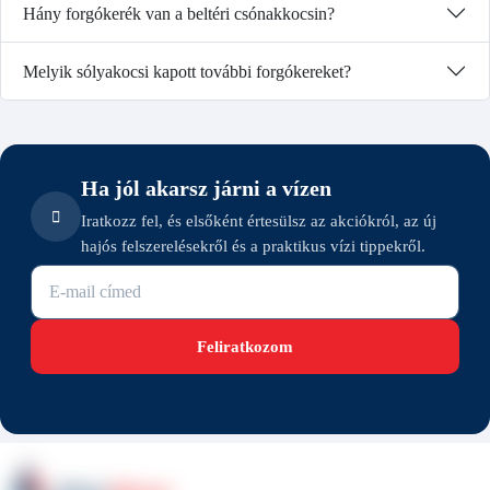
Hány forgókerék van a beltéri csónakkocsin?
Melyik sólyakocsi kapott további forgókereket?
Ha jól akarsz járni a vízen
Iratkozz fel, és elsőként értesülsz az akciókról, az új
hajós felszerelésekről és a praktikus vízi tippekről.
E-mail cím
Feliratkozom