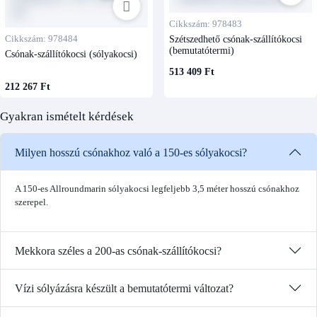
Cikkszám: 978483
Cikkszám: 978484
Szétszedhető csónak-szállítókocsi
(bemutatótermi)
Csónak-szállítókocsi (sólyakocsi)
513 409 Ft
212 267 Ft
Gyakran ismételt kérdések
Milyen hosszú csónakhoz való a 150-es sólyakocsi?
A 150-es Allroundmarin sólyakocsi legfeljebb 3,5 méter hosszú csónakhoz
szerepel.
Mekkora széles a 200-as csónak-szállítókocsi?
Vízi sólyázásra készült a bemutatótermi változat?