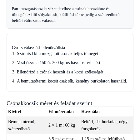
Parti mozgatáshoz és vízre tételhez a csónak hosszához és
tömegéhez illő sólyakocsit, kiállítási térbe pedig a szétszedhető
beltéri változatot válaszd.
Gyors választási ellenőrzőlista
Számítsd ki a mozgatott csónak teljes tömegét.
Vesd össze a 150 és 200 kg-os hasznos terhelést.
Ellenőrizd a csónak hosszát és a kocsi szélességét.
A bemutatótermi kocsit csak sík, kemény burkolaton használd.
Csónakkocsik méret és feladat szerint
Kivitel
Fő méretadat
Használat
Bemutatótermi,
Beltéri, sík burkolat; négy
2 × 1 m; 60 kg
szétszedhető
forgókerék
3,5 m-ig; max.
1,15 m széles; felfújható