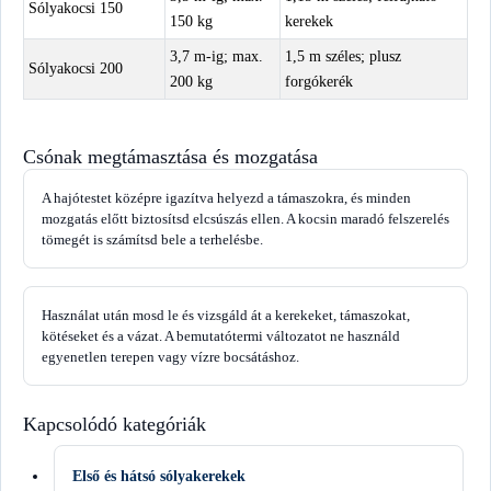
Sólyakocsi 150
150 kg
kerekek
3,7 m-ig; max.
1,5 m széles; plusz
Sólyakocsi 200
200 kg
forgókerék
Csónak megtámasztása és mozgatása
A hajótestet középre igazítva helyezd a támaszokra, és minden
mozgatás előtt biztosítsd elcsúszás ellen. A kocsin maradó felszerelés
tömegét is számítsd bele a terhelésbe.
Használat után mosd le és vizsgáld át a kerekeket, támaszokat,
kötéseket és a vázat. A bemutatótermi változatot ne használd
egyenetlen terepen vagy vízre bocsátáshoz.
Kapcsolódó kategóriák
Első és hátsó sólyakerekek