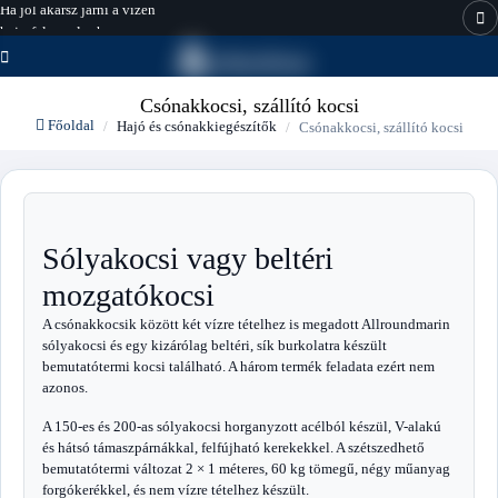
Ha jól akarsz járni a vízen
hajo-felszereles.hu
Csónakkocsi, szállító kocsi
Főoldal
Hajó és csónakkiegészítők
Csónakkocsi, szállító kocsi
Sólyakocsi vagy beltéri
mozgatókocsi
A csónakkocsik között két vízre tételhez is megadott Allroundmarin
sólyakocsi és egy kizárólag beltéri, sík burkolatra készült
bemutatótermi kocsi található. A három termék feladata ezért nem
azonos.
A 150-es és 200-as sólyakocsi horganyzott acélból készül, V-alakú
és hátsó támaszpárnákkal, felfújható kerekekkel. A szétszedhető
bemutatótermi változat 2 × 1 méteres, 60 kg tömegű, négy műanyag
forgókerékkel, és nem vízre tételhez készült.