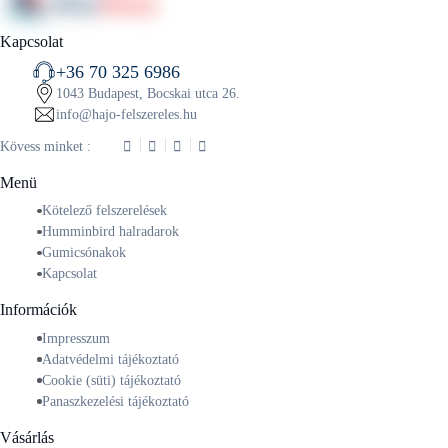
Kapcsolat
+36 70 325 6986
1043 Budapest, Bocskai utca 26.
info@hajo-felszereles.hu
Kövess minket :
Menü
Kötelező felszerelések
Humminbird halradarok
Gumicsónakok
Kapcsolat
Információk
Impresszum
Adatvédelmi tájékoztató
Cookie (süti) tájékoztató
Panaszkezelési tájékoztató
Vásárlás