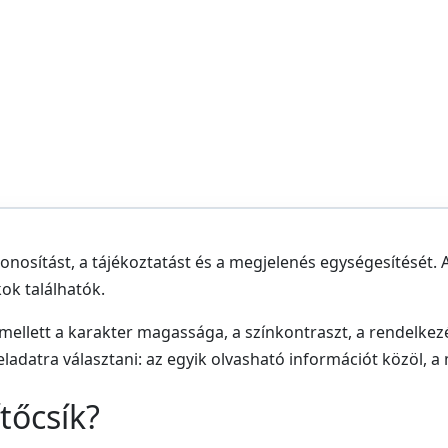
onosítást, a tájékoztatást és a megjelenés egységesítését. 
kok találhatók.
mellett a karakter magassága, a színkontraszt, a rendelkezés
adatra választani: az egyik olvasható információt közöl, a m
ítőcsík?