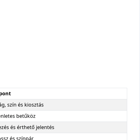
mpont
, szín és kiosztás
yenletes betűköz
yezés és érthető jelentés
ossz és színpár