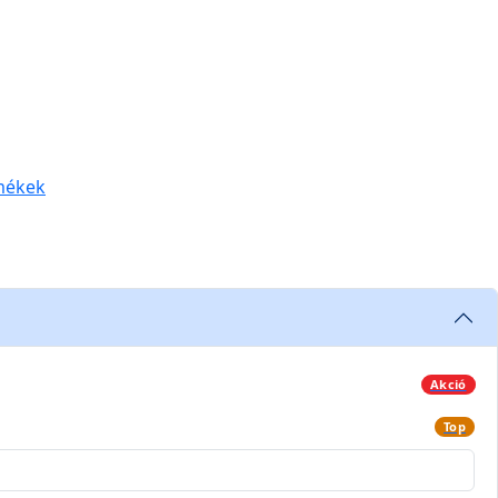
mékek
Akció
Top