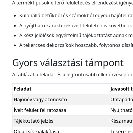
A terméktípusok eltérő felületet és elrendezést igénye
Különálló betűkből és számokból egyedi hajófelirat
A nyújtható karakterek ívelt felületen is követhetik 
A kész jelölések egyértelmű tájékoztatást adnak 
A tekercses dekorcsíkok hosszabb, folytonos díszít
Gyors választási támpont
A táblázat a feladat és a legfontosabb ellenőrzési po
Feladat
Javasolt 
Hajónév vagy azonosító
Öntapadó
Ívelt felület feliratozása
Nyújtható
Tájékoztató jelzés
Kész matr
Oldalcsík kialakítása
Tekercses