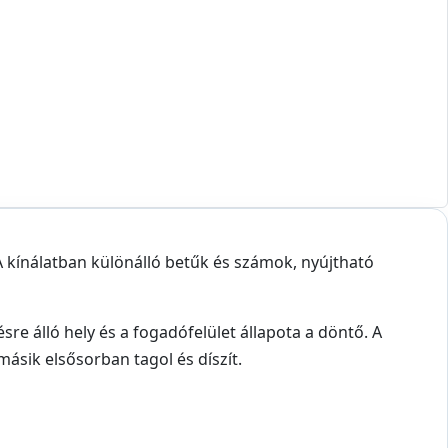
A kínálatban különálló betűk és számok, nyújtható
re álló hely és a fogadófelület állapota a döntő. A
ásik elsősorban tagol és díszít.