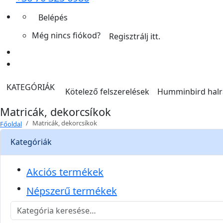
Belépés
Még nincs fiókod?
Regisztrálj itt.
KATEGÓRIÁK
Kötelező felszerelések
Humminbird hal
Matricák, dekorcsíkok
Matricák, dekorcsíkok
Főoldal
Kategóriák
Akciós termékek
Népszerű termékek