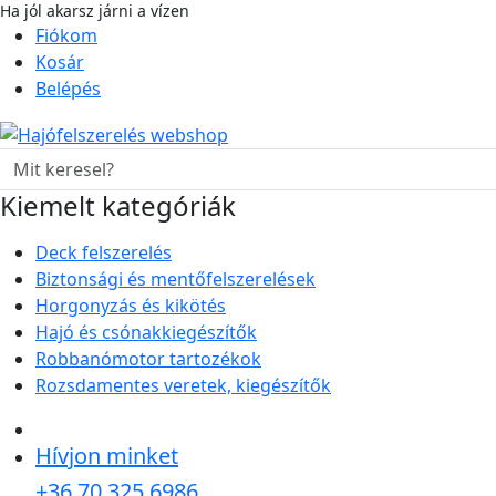
Ha jól akarsz járni a vízen
hajo-felszereles.hu
Fiókom
Kosár
Belépés
Kiemelt kategóriák
Deck felszerelés
Biztonsági és mentőfelszerelések
Horgonyzás és kikötés
Hajó és csónakkiegészítők
Robbanómotor tartozékok
Rozsdamentes veretek, kiegészítők
Hívjon minket
+36 70 325 6986