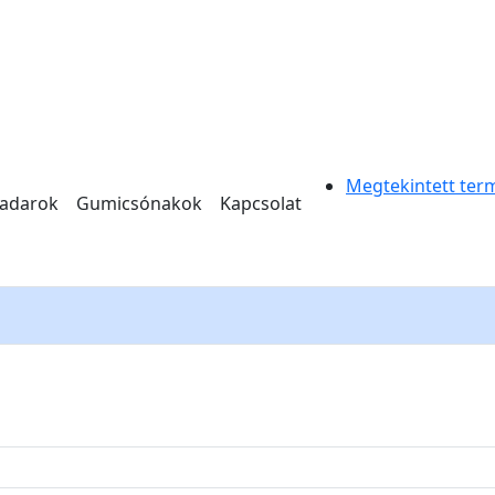
Megtekintett ter
radarok
Gumicsónakok
Kapcsolat