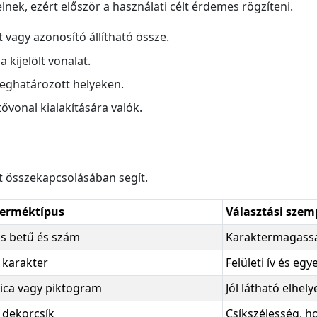
lnek, ezért először a használati célt érdemes rögzíteni.
 vagy azonosító állítható össze.
a kijelölt vonalat.
meghatározott helyeken.
ővonal kialakítására valók.
nt összekapcsolásában segít.
terméktípus
Választási sze
s betű és szám
Karaktermagasság
 karakter
Felületi ív és eg
ica vagy piktogram
Jól látható elhel
 dekorcsík
Csíkszélesség, h