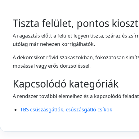
Tiszta felület, pontos kiosz
A ragasztás előtt a felület legyen tiszta, száraz és 
utólag már nehezen korrigálhatók.
A dekorcsíkot rövid szakaszokban, fokozatosan simítsd 
mosással vagy erős dörzsöléssel.
Kapcsolódó kategóriák
A rendszer további elemeihez és a kapcsolódó feladat
TBS csúszásgátlók, csúszásgátló csíkok