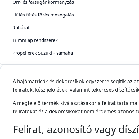
Orr- és farsugár kormányzás
Hűtés fűtés főzés mosogatás
Ruházat
Trimmlap rendszerek
Propellerek Suzuki - Yamaha
A hajómatricák és dekorcsíkok egyszerre segítik az az
feliratok, kész jelölések, valamint tekercses díszítőcsí
A megfelelő termék kiválasztásakor a felirat tartalma 
feliratokat és a dekorcsíkokat nem érdemes azonos fel
Felirat, azonosító vagy dísz