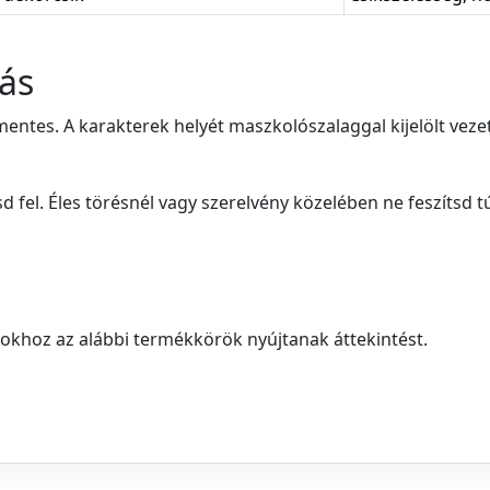
tás
zsírmentes. A karakterek helyét maszkolószalaggal kijelölt 
fel. Éles törésnél vagy szerelvény közelében ne feszítsd túl
okhoz az alábbi termékkörök nyújtanak áttekintést.