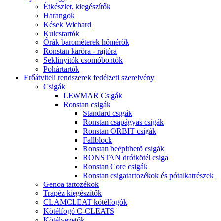
Étkészlet, kiegészítők
Harangok
Kések Wichard
Kulcstartók
Órák barométerek hőmérők
Ronstan karóra - rajtóra
Seklinyitók csomóbontók
Pohártartók
Erőátviteli rendszerek fedélzeti szerelvény
Csigák
LEWMAR Csigák
Ronstan csigák
Standard csigák
Ronstan csapágyas csigák
Ronstan ORBIT csigák
Fallblock
Ronstan beépíthető csigák
RONSTAN drótkötél csiga
Ronstan Core csigák
Ronstan csigatartozékok és pótalkatrészek
Genoa tartozékok
Trapéz kiegészítők
CLAMCLEAT kötélfogók
Kötélfogó C-CLEATS
Kötélvezetők