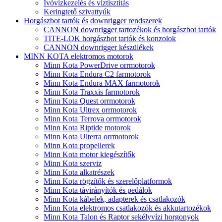
Ivóvízkezelés és víztisztítás
Keringtető szivattyúk
Horgászbot tartók és downrigger rendszerek
CANNON downrigger tartozékok és horgászbot tartók
TITE-LOK horgászbot tartók és konzolok
CANNON downrigger készülékek
MINN KOTA elektromos motorok
Minn Kota PowerDrive orrmotorok
Minn Kota Endura C2 farmotorok
Minn Kota Endura MAX farmotorok
Minn Kota Traxxis farmotorok
Minn Kota Quest orrmotorok
Minn Kota Ultrex orrmotorok
Minn Kota Terrova orrmotorok
Minn Kota Riptide motorok
Minn Kota Ulterra orrmotorok
Minn Kota propellerek
Minn Kota motor kiegészítők
Minn Kota szerviz
Minn Kota alkatrészek
Minn Kota rögzítők és szerelőplatformok
Minn Kota távirányítók és pedálok
Minn Kota kábelek, adapterek és csatlakozók
Minn Kota elektromos csatlakozók és akkutartozékok
Minn Kota Talon és Raptor sekélyvízi horgonyok