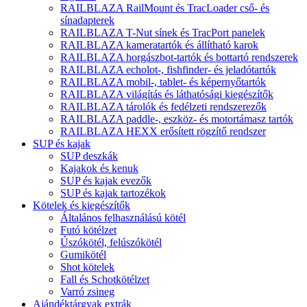
RAILBLAZA RailMount és TracLoader cső- és
sínadapterek
RAILBLAZA T-Nut sínek és TracPort panelek
RAILBLAZA kameratartók és állítható karok
RAILBLAZA horgászbot-tartók és bottartó rendszerek
RAILBLAZA echolot-, fishfinder- és jeladótartók
RAILBLAZA mobil-, tablet- és képernyőtartók
RAILBLAZA világítás és láthatósági kiegészítők
RAILBLAZA tárolók és fedélzeti rendszerezők
RAILBLAZA paddle-, eszköz- és motortámasz tartók
RAILBLAZA HEXX erősített rögzítő rendszer
SUP és kajak
SUP deszkák
Kajakok és kenuk
SUP és kajak evezők
SUP és kajak tartozékok
Kötelek és kiegészítők
Általános felhasználású kötél
Futó kötélzet
Úszókötél, felúszókötél
Gumikötél
Shot kötelek
Fall és Schotkötélzet
Varró zsineg
Ajándéktárgyak extrák