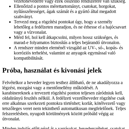
vezetőhevederre vagy ezek összeillő rendszerére van szükség.
Ellenőrizd a pontos mérettartományt, csatokat, horgokat,
nyílásszélességet, ágak számát és a gyártó által megadott
szabványt.
Tervezd meg a rögzítési pontokat úgy, hogy a személy
lehetőleg a fedélzeten maradjon, és ne érhesse el a hajócsavart
vagy a vízvonalat.
Mérd fel, hol kell átkapcsolni, milyen hossz szükséges, és
marad-e folyamatos biztosítás a teljes bejárandó útvonalon.
A rendszer minden eleménél vizsgáld az UV-, só-, kopás- és
korróziós terhelést, valamint az anyagok egymással való
kompatibilitását.
Próba, használat és kivonási jelek
Felvételkor a heveder legyen testhez állítható, de ne akadályozza a
légzést, mozgást vagy a mentőmellény működését. A
karabinereknek a tervezett rögzítési ponton teljesen záródniuk kell,
oldalirányú feszítés nélkül. A fedélzeti vezetőheveder rögzítése csak
erre alkalmas szerkezeti pontokra történhet; korlát, kötélvezető vagy
tetszőleges veret nem tekinthető automatikusan megfelelőnek. Teljes
felszerelésben, nyugodt körülmények között próbáld végig az
útvonalat.
Minden indulás előtt nézd át a varrásokat, hevederszéleket, csatokat,