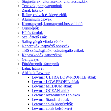
Stagreiterek, vitorlaseklik, vitorlacsuszkák
Tenaxok, ponyvagombok
Zárak lakatok
Reling csövek és kiegészítők
Alumínium csövek
Kormányrúd, kormányrúd-hosszabbító
Orrkilépők
Hálós tárolók
Szellőztető zsák
Saling görgő vitorla védők
Napernyők, napvédő ponyvák
TBS csúszásgátlók, csúszásgátló csíkok
Kapaszkodók, tartozékok
Gangways
Fürdőtrepnik, fartrepnik
Latni, latnivég
Ablakok Lewmar
Lewmar ULTRA LOW-PROFILE ablak
Lewmar LOW-PROFIL ablak
Lewmar MEDIUM ablak
Lewmar OCEAN ablak
Lewmar rozsdamentes ablakok
Lewmar Standard ablak
Lewmar ablak kiegészítők
Lewmar ablak belső keret