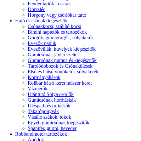
Fender tartók kosarak
Dörzsléc
Horgony vagy csörlőkar tartó
Hajó és csónakkiegészítők
Csónakkocsi, szállító kocsi
Bimini naptetők és tartozékok
Görgők, gumigörgők, sólyakerék
Evezők pádlik
Evezővillák, hüvelyek kiegészítők
Gumicsónak javító szettek
Gumicsónak pumpa és kiegészítők
Tárolódobozok és Csónakülések
Első és hátsó vonókerék sólyakerék
Kormányállások
Rollbar hátsó keret műszer keret
Vízmerők
Utánfutó Sólya csörlők
Gumicsónak hordtáskák
Üléspad- és orrtáskák
Takaróponyvák
Vízálló zsákok, tokok
Egyéb gumicsónak kiegészítők
Spanifer, gurtni, heveder
Robbanómotor tartozékok
Anódok