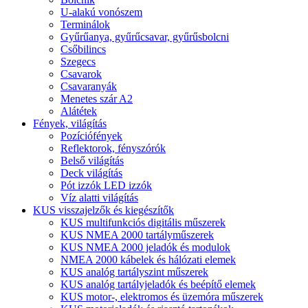
U-alakú vonószem
Terminálok
Gyűrűanya, gyűrűcsavar, gyűrűsbolcni
Csőbilincs
Szegecs
Csavarok
Csavaranyák
Menetes szár A2
Alátétek
Fények, világítás
Pozíciófények
Reflektorok, fényszórók
Belső világítás
Deck világítás
Pót izzók LED izzók
Víz alatti világítás
KUS visszajelzők és kiegészítők
KUS multifunkciós digitális műszerek
KUS NMEA 2000 tartályműszerek
KUS NMEA 2000 jeladók és modulok
NMEA 2000 kábelek és hálózati elemek
KUS analóg tartályszint műszerek
KUS analóg tartályjeladók és beépítő elemek
KUS motor-, elektromos és üzemóra műszerek