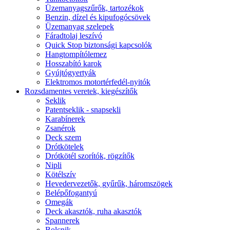
Üzemanyagszűrők, tartozékok
Benzin, dízel és kipufogócsövek
Üzemanyag szelepek
Fáradtolaj leszívó
Quick Stop biztonsági kapcsolók
Hangtompítólemez
Hosszabító karok
Gyújtógyertyák
Elektromos motortérfedél-nyitók
Rozsdamentes veretek, kiegészítők
Seklik
Patentseklik - snapsekli
Karabínerek
Zsanérok
Deck szem
Drótkötelek
Drótkötél szorítók, rögzítők
Nipli
Kötélszív
Hevedervezetők, gyűrűk, háromszögek
Belépőfogantyú
Omegák
Deck akasztók, ruha akasztók
Spannerek
Bolcnik