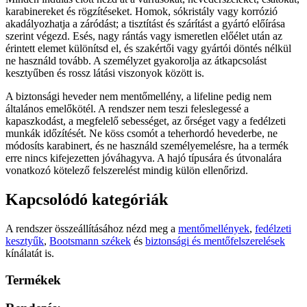
karabinereket és rögzítéseket. Homok, sókristály vagy korrózió
akadályozhatja a záródást; a tisztítást és szárítást a gyártó előírása
szerint végezd. Esés, nagy rántás vagy ismeretlen előélet után az
érintett elemet különítsd el, és szakértői vagy gyártói döntés nélkül
ne használd tovább. A személyzet gyakorolja az átkapcsolást
kesztyűben és rossz látási viszonyok között is.
A biztonsági heveder nem mentőmellény, a lifeline pedig nem
általános emelőkötél. A rendszer nem teszi feleslegessé a
kapaszkodást, a megfelelő sebességet, az őrséget vagy a fedélzeti
munkák időzítését. Ne köss csomót a teherhordó hevederbe, ne
módosíts karabinert, és ne használd személyemelésre, ha a termék
erre nincs kifejezetten jóváhagyva. A hajó típusára és útvonalára
vonatkozó kötelező felszerelést mindig külön ellenőrizd.
Kapcsolódó kategóriák
A rendszer összeállításához nézd meg a
mentőmellények
,
fedélzeti
kesztyűk
,
Bootsmann székek
és
biztonsági és mentőfelszerelések
kínálatát is.
Termékek