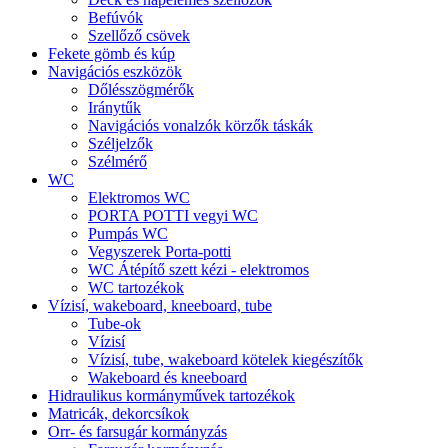
Befúvók
Szellőző csövek
Fekete gömb és kúp
Navigációs eszközök
Dőlésszögmérők
Iránytűk
Navigációs vonalzók körzők táskák
Széljelzők
Szélmérő
WC
Elektromos WC
PORTA POTTI vegyi WC
Pumpás WC
Vegyszerek Porta-potti
WC Átépítő szett kézi - elektromos
WC tartozékok
Vízisí, wakeboard, kneeboard, tube
Tube-ok
Vízisí
Vízisí, tube, wakeboard kötelek kiegészítők
Wakeboard és kneeboard
Hidraulikus kormányművek tartozékok
Matricák, dekorcsíkok
Orr- és farsugár kormányzás