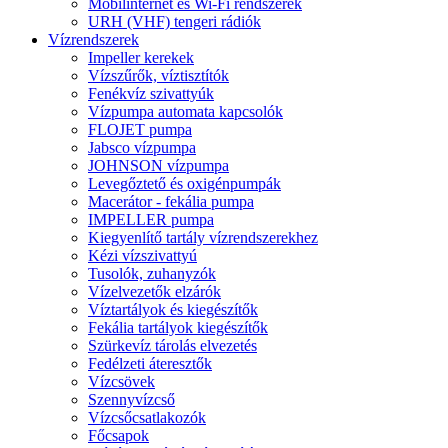
Mobilinternet és Wi-Fi rendszerek
URH (VHF) tengeri rádiók
Vízrendszerek
Impeller kerekek
Vízszűrők, víztisztítók
Fenékvíz szivattyúk
Vízpumpa automata kapcsolók
FLOJET pumpa
Jabsco vízpumpa
JOHNSON vízpumpa
Levegőztető és oxigénpumpák
Macerátor - fekália pumpa
IMPELLER pumpa
Kiegyenlítő tartály vízrendszerekhez
Kézi vízszivattyú
Tusolók, zuhanyzók
Vízelvezetők elzárók
Víztartályok és kiegészítők
Fekália tartályok kiegészítők
Szürkevíz tárolás elvezetés
Fedélzeti áteresztők
Vízcsövek
Szennyvízcső
Vízcsőcsatlakozók
Főcsapok