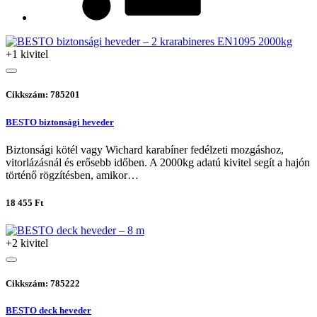
+1 kivitel
Cikkszám: 785201
BESTO biztonsági heveder
Biztonsági kötél vagy Wichard karabíner fedélzeti mozgáshoz,
vitorlázásnál és erősebb időben. A 2000kg adatú kivitel segít a hajón
történő rögzítésben, amikor…
18 455 Ft
+2 kivitel
Cikkszám: 785222
BESTO deck heveder