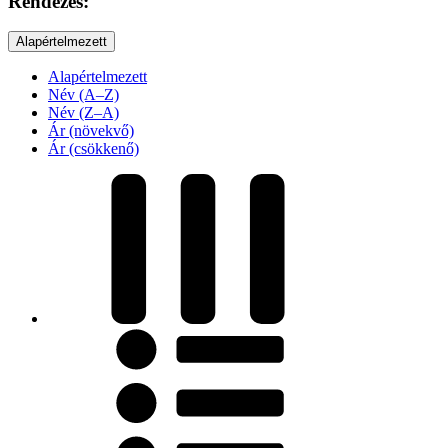
Rendezés:
Alapértelmezett
Alapértelmezett
Név (A–Z)
Név (Z–A)
Ár (növekvő)
Ár (csökkenő)