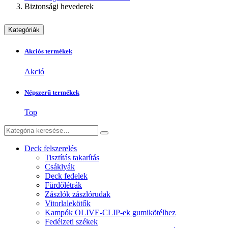
Biztonsági hevederek
Kategóriák
Akciós termékek
Akció
Népszerű termékek
Top
Deck felszerelés
Tisztítás takarítás
Csáklyák
Deck fedelek
Fürdőlétrák
Zászlók zászlórudak
Vitorlalekötők
Kampók OLIVE-CLIP-ek gumikötélhez
Fedélzeti székek