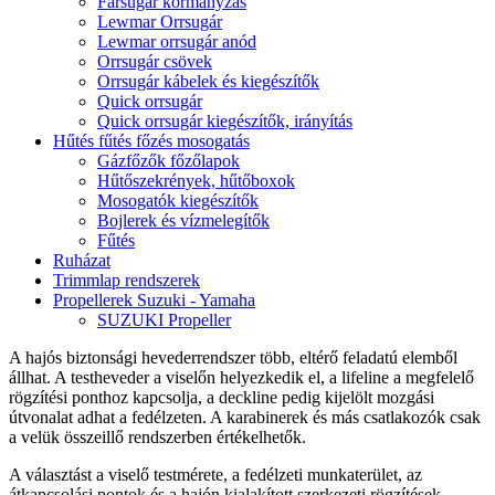
Farsugár kormányzás
Lewmar Orrsugár
Lewmar orrsugár anód
Orrsugár csövek
Orrsugár kábelek és kiegészítők
Quick orrsugár
Quick orrsugár kiegészítők, irányítás
Hűtés fűtés főzés mosogatás
Gázfőzők főzőlapok
Hűtőszekrények, hűtőboxok
Mosogatók kiegészítők
Bojlerek és vízmelegítők
Fűtés
Ruházat
Trimmlap rendszerek
Propellerek Suzuki - Yamaha
SUZUKI Propeller
A hajós biztonsági hevederrendszer több, eltérő feladatú elemből
állhat. A testheveder a viselőn helyezkedik el, a lifeline a megfelelő
rögzítési ponthoz kapcsolja, a deckline pedig kijelölt mozgási
útvonalat adhat a fedélzeten. A karabinerek és más csatlakozók csak
a velük összeillő rendszerben értékelhetők.
A választást a viselő testmérete, a fedélzeti munkaterület, az
átkapcsolási pontok és a hajón kialakított szerkezeti rögzítések