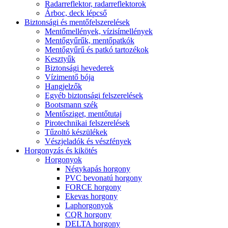
Radarreflektor, radarreflektorok
Árboc, deck lépcső
Biztonsági és mentőfelszerelések
Mentőmellények, vízisímellények
Mentőgyűrűk, mentőpatkók
Mentőgyűrű és patkó tartozékok
Kesztyűk
Biztonsági hevederek
Vízimentő bója
Hangjelzők
Egyéb biztonsági felszerelések
Bootsmann szék
Mentősziget, mentőtutaj
Pirotechnikai felszerelések
Tűzoltó készülékek
Vészjeladók és vészfények
Horgonyzás és kikötés
Horgonyok
Négykapás horgony
PVC bevonatú horgony
FORCE horgony
Ekevas horgony
Laphorgonyok
CQR horgony
DELTA horgony