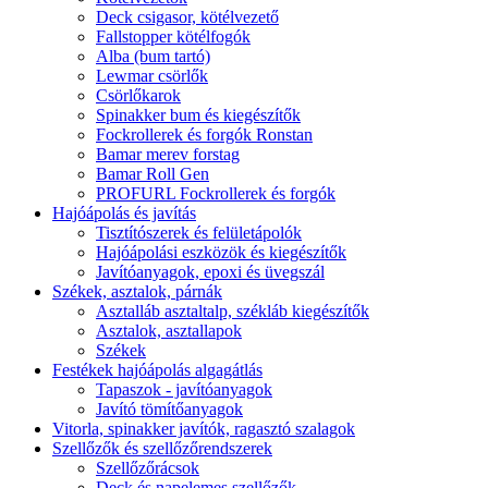
Deck csigasor, kötélvezető
Fallstopper kötélfogók
Alba (bum tartó)
Lewmar csörlők
Csörlőkarok
Spinakker bum és kiegészítők
Fockrollerek és forgók Ronstan
Bamar merev forstag
Bamar Roll Gen
PROFURL Fockrollerek és forgók
Hajóápolás és javítás
Tisztítószerek és felületápolók
Hajóápolási eszközök és kiegészítők
Javítóanyagok, epoxi és üvegszál
Székek, asztalok, párnák
Asztalláb asztaltalp, székláb kiegészítők
Asztalok, asztallapok
Székek
Festékek hajóápolás algagátlás
Tapaszok - javítóanyagok
Javító tömítőanyagok
Vitorla, spinakker javítók, ragasztó szalagok
Szellőzők és szellőzőrendszerek
Szellőzőrácsok
Deck és napelemes szellőzők