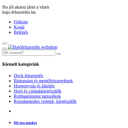
Ha jól akarsz járni a vízen
hajo-felszereles.hu
Fiókom
Kosár
Belépés
Kiemelt kategóriák
Deck felszerelés
Biztonsági és mentőfelszerelések
Horgonyzás és kikötés
Hajó és csónakkiegészítők
Robbanómotor tartozékok
Rozsdamentes veretek, kiegészítők
Hívjon minket