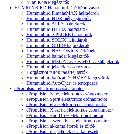
Minn Kota kiegészítők
HUMMINBIRD Halradarok, Térképolvasók
Humminbird PiranhaMAX halradarok
Humminbird HDR mélységmérők
Humminbird APEX halradarok
Humminbird HELIX halradarok
Humminbird XPLORE halradarok
Humminbird SOLIX halradarok
Humminbird CHIRP hajóradarok
Humminbird NAVIONICS térképek
Humminbird halradar kiegészítők
Humminbird MEGA Live és MEGA 360 jeladók
Humminbird jeladók és szenzorok
Horgászbot tartók radarfej tartók
Humminbird hálózati és NMEA kiegészítők
Humminbird AutoChart és térképezés
ePropulsion elektromos csónakmotor
ePropulsion Navy elektromos csónakmotor
ePropulsion Spirit elektromos csónakmotor
ePropulsion eLite elektromos csónakmotor
ePropulsion X széria elektromos csónakmotor
ePropulsion Pod Drive elektromos motor
ePropulsion I-széria belső elektromos motor
ePropulsion akkumulátorok és töltők
ePropulsion propellerek és alkatrészek