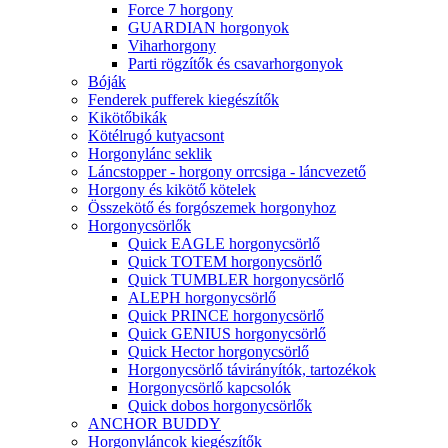
Force 7 horgony
GUARDIAN horgonyok
Viharhorgony
Parti rögzítők és csavarhorgonyok
Bóják
Fenderek pufferek kiegészítők
Kikötőbikák
Kötélrugó kutyacsont
Horgonylánc seklik
Láncstopper - horgony orrcsiga - láncvezető
Horgony és kikötő kötelek
Összekötő és forgószemek horgonyhoz
Horgonycsörlők
Quick EAGLE horgonycsörlő
Quick TOTEM horgonycsörlő
Quick TUMBLER horgonycsörlő
ALEPH horgonycsörlő
Quick PRINCE horgonycsörlő
Quick GENIUS horgonycsörlő
Quick Hector horgonycsörlő
Horgonycsörlő távirányítók, tartozékok
Horgonycsörlő kapcsolók
Quick dobos horgonycsörlők
ANCHOR BUDDY
Horgonyláncok kiegészítők