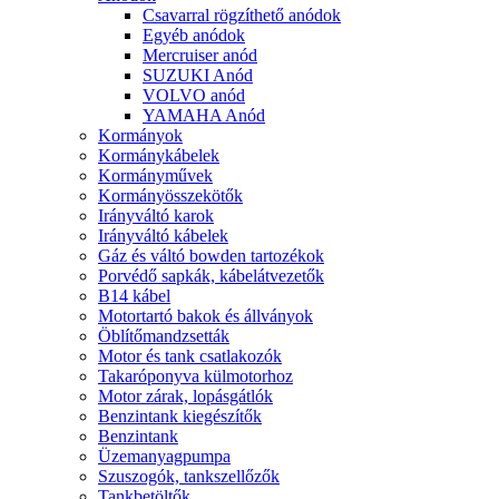
Csavarral rögzíthető anódok
Egyéb anódok
Mercruiser anód
SUZUKI Anód
VOLVO anód
YAMAHA Anód
Kormányok
Kormánykábelek
Kormányművek
Kormányösszekötők
Irányváltó karok
Irányváltó kábelek
Gáz és váltó bowden tartozékok
Porvédő sapkák, kábelátvezetők
B14 kábel
Motortartó bakok és állványok
Öblítőmandzsetták
Motor és tank csatlakozók
Takaróponyva külmotorhoz
Motor zárak, lopásgátlók
Benzintank kiegészítők
Benzintank
Üzemanyagpumpa
Szuszogók, tankszellőzők
Tankbetöltők