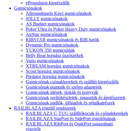
ePropulsion kiegészítők
Gumicsónakok
Allroundmarin Kiwi gumicsónakok
JOLLY gumicsónakok
AS Budget gumicsónakok
Poker Ultra és Poker Heavy Duty gumicsónakok
AirStar gumicsónakok
RIBSTAR gumicsónakok és RIB hajók
Dynamic Pro gumicsónakok
YUKON 350 gumicsónak
Belly Boat horgász úszószékek
Vario gumicsónakok
XTREAM horgász gumicsónakok
Scout horgász gumicsónakok
Predator horgász gumicsónakok
Gumicsónak csónakkerekek és szállító kiegészítők
Gumicsónak pumpák és szelep adapterek
Gumicsónak ülések, táskák és ponyvák
Gumicsónak javítókészletek, ragasztók és ápolószerek
Gumicsónak padlók, ülőpadok és pótalkatrészek
RAILBLAZA rögzítő rendszerek
RAILBLAZA C-TUG szállítókocsik és csónakkerekek
RAILBLAZA StarPort és SidePort rögzítőtalpak
RAILBLAZA RibPort és QuikPort ragasztható
rögzítők