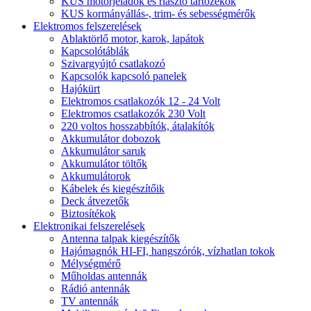
KUS motorjeladók és riasztó tartozékok
KUS kormányállás-, trim- és sebességmérők
Elektromos felszerelések
Ablaktörlő motor, karok, lapátok
Kapcsolótáblák
Szivargyújtó csatlakozó
Kapcsolók kapcsoló panelek
Hajókürt
Elektromos csatlakozók 12 - 24 Volt
Elektromos csatlakozók 230 Volt
220 voltos hosszabbítók, átalakítók
Akkumulátor dobozok
Akkumulátor saruk
Akkumulátor töltők
Akkumulátorok
Kábelek és kiegészítőik
Deck átvezetők
Biztosítékok
Elektronikai felszerelések
Antenna talpak kiegészítők
Hajómagnók HI-FI, hangszórók, vízhatlan tokok
Mélységmérő
Műholdas antennák
Rádió antennák
TV antennák