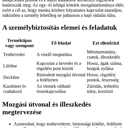
határozzák meg. Az egy- és kétágú kötelek mozgástartománya eltér,
ezért a cél az, hogy munka közben folyamatos kapcsolat maradjon,
miközben a személy lehetőleg ne juthasson a hajó oldalán túlra.
A személybiztosítás elemei és feladatuk
Terméktípus
Fő feladat
Ezt ellenőrizd
vagy szempont
Mérettartomány,
Testheveder
A viselő megtartása
csatok, illeszkedés
Kapcsolat a heveder és a
Hossz, ágak száma,
Lifeline
rögzítési pont között
horgok nyílása
Biztosított mozgási útvonal
Hossz, rögzítési
Deckline
a fedélzeten
pontok, feszesség
Karabiner és
Az elemek oldható
Záródás, terhelési
csatlakozó
összekapcsolása
irány, korrózió
Mozgási útvonal és illeszkedés
megtervezése
Azonosítsd, hogy testhevederre, biztonsági kötélre, fedélzeti