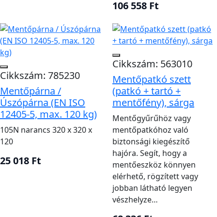
kiemelhető és ne akadjon ponyvába, korlátba vagy
106 558 Ft
kötélbe. Gyakorold a dobást tehetetlen
gyakorlócéllal, de ne veszélyeztesd a személyzetet, és
a gyakorlat után ellenőrizd a termék állapotát. Ha
fényt vagy úszó kötelet csatlakoztatsz, a szerelés ne
Cikkszám: 563010
változtassa meg hátrányosan a dobhatóságot. A
Cikkszám: 785230
Mentőpatkó szett
tartó és a tok mérete pontosan illeszkedjen.
Mentőpárna /
(patkó + tartó +
Úszópárna (EN ISO
mentőfény), sárga
Indulás előtt ellenőrizd a burkolatot, varrást,
12405-5, max. 120 kg)
kapaszkodó kötelet, fényvisszaverő részeket, tartót
Mentőgyűrűhöz vagy
és vészfényt. Napfény, üzemanyag, olaj és
105N narancs 320 x 320 x
mentőpatkóhoz való
120
biztonsági kiegészítő
mechanikai sérülés ronthatja az anyagot. Bevetés
hajóra. Segít, hogy a
után édesvízzel tisztítsd, teljesen szárítsd meg, és
25 018 Ft
mentőeszköz könnyen
csak hibátlanul helyezd vissza. A személyzet tudja, ki
elérhető, rögzített vagy
dobja az eszközt, ki tartja szemmel a bajbajutottat és
jobban látható legyen
ki végzi a manővert.
vészhelyze…
Mentőeszközt lehetőleg a bajbajutott közelébe, nem