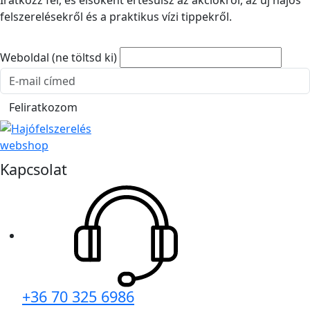
felszerelésekről és a praktikus vízi tippekről.
Weboldal (ne töltsd ki)
E-mail cím
Feliratkozom
Kapcsolat
+36 70 325 6986