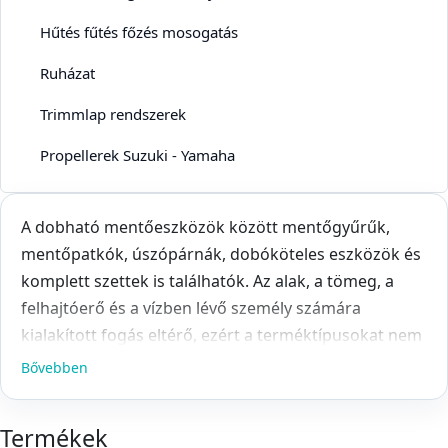
Hűtés fűtés főzés mosogatás
Ruházat
Trimmlap rendszerek
Propellerek Suzuki - Yamaha
A dobható mentőeszközök között mentőgyűrűk,
mentőpatkók, úszópárnák, dobóköteles eszközök és
komplett szettek is találhatók. Az alak, a tömeg, a
felhajtóerő és a vízben lévő személy számára
kialakított fogás eltérő, ezért a terméktípusokat nem
szabad pusztán szín vagy külső méret alapján
Bővebben
felcserélni.
A mentőgyűrű jól felismerhető, kör alakú
Termékek