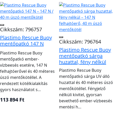
elemeit és tanúsítását.
Válassz kompatibilis tartót, vészfényt és úszó
kötelet úgy, hogy a teljes rendszer azonnal
bevethető maradjon.
Cikkszám: 796757
Mérd fel a dobási távolságot, a hajó
Plastimo Rescue Buoy
Cikkszám: 796764
oldalmagasságát, a kezelő erejét és a
mentőpatkó 147 N
Plastimo Rescue Buoy
visszafordítási manőverhez szükséges
Plastimo Rescue Buoy
mentőpatkó sárga
elhelyezést.
mentőpatkó ember-
huzattal, fény nélkül
Ne általánosíts egyetlen minősítést a kategória
vízbeesés esetére, 147 N
Plastimo Rescue Buoy
felhajtóerővel és 40 méteres
egészére; az előírt felszerelést a konkrét termék
mentőpatkó sárga UV-álló
úszó mentőkötéllel. A
igazolt megfelelősége igazolja.
huzattal és 40 méteres úszó
rendezett kötélkialakítás
mentőkötéllel. Fényjelző
gyors használatot s…
Gyakorlás és az eszköz
nélküli kivitel, gyorsan
állapotának ellenőrzése
113 894 Ft
bevethető ember-vízbeesés
mentési h…
A mentőeszköz legyen jól látható, egy kézzel