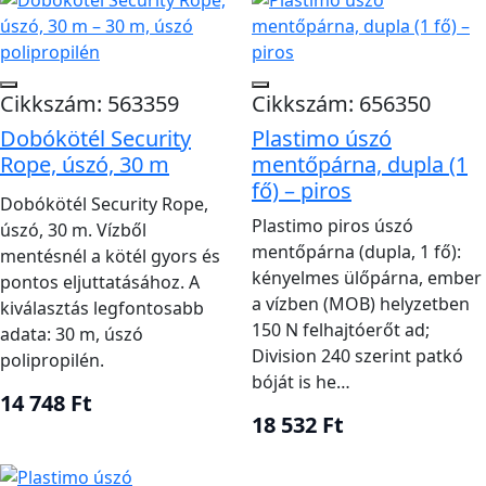
Cikkszám: 563359
Cikkszám: 656350
Dobókötél Security
Plastimo úszó
Rope, úszó, 30 m
mentőpárna, dupla (1
fő) – piros
Dobókötél Security Rope,
Plastimo piros úszó
úszó, 30 m. Vízből
mentőpárna (dupla, 1 fő):
mentésnél a kötél gyors és
kényelmes ülőpárna, ember
pontos eljuttatásához. A
a vízben (MOB) helyzetben
kiválasztás legfontosabb
150 N felhajtóerőt ad;
adata: 30 m, úszó
Division 240 szerint patkó
polipropilén.
bóját is he…
14 748 Ft
18 532 Ft