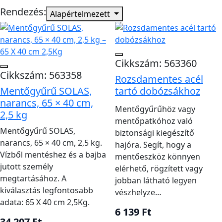
kapaszkodót ad, a patkó a személy köré helyezhető,
Rendezés:
Alapértelmezett
a dobókötél pedig távolabbról létesíthet kapcsolatot.
A hajó kötelező felszereléséhez csak olyan eszköz
választható, amelynek minősítése és rendeltetése
megfelel az adott használatnak.
Cikkszám: 563360
Cikkszám: 563358
Rozsdamentes acél
Dobható mentőeszközök
Mentőgyűrű SOLAS,
tartó dobózsákhoz
összehasonlítása
narancs, 65 × 40 cm,
Mentőgyűrűhöz vagy
2,5 kg
mentőpatkóhoz való
Terméktípus
Mentőgyűrű SOLAS,
biztonsági kiegészítő
vagy
narancs, 65 × 40 cm, 2,5 kg.
hajóra. Segít, hogy a
szempont
Fő feladat
Ezt ellenőrizd
Vízből mentéshez és a bajba
mentőeszköz könnyen
Dobható, kör alakú
Tömeg, méret,
jutott személy
elérhető, rögzített vagy
Mentőgyűrű
megtartásához. A
kapaszkodó
minősítés, tartó
jobban látható legyen
kiválasztás legfontosabb
vészhelyze…
A bajbajutott köré
Felhajtóerő,
adata: 65 X 40 cm 2,5Kg.
Mentőpatkó
helyezhető
6 139 Ft
huzat, kötél,
34 207 Ft