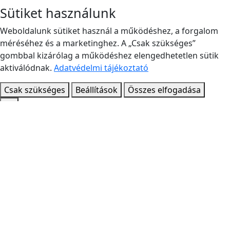
Sütiket használunk
Weboldalunk sütiket használ a működéshez, a forgalom
méréséhez és a marketinghez. A „Csak szükséges”
gombbal kizárólag a működéshez elengedhetetlen sütik
aktiválódnak.
Adatvédelmi tájékoztató
Csak szükséges
Beállítások
Összes elfogadása
⚓
Segitsek kivalasztani a megfelelot?
×
⚓
Kapitány
Hajós terméktanácsadó
×
➤
🎧
Beszélnék egy ügyintézővel
A Kapitány a webshop saját adataiból ajánl.