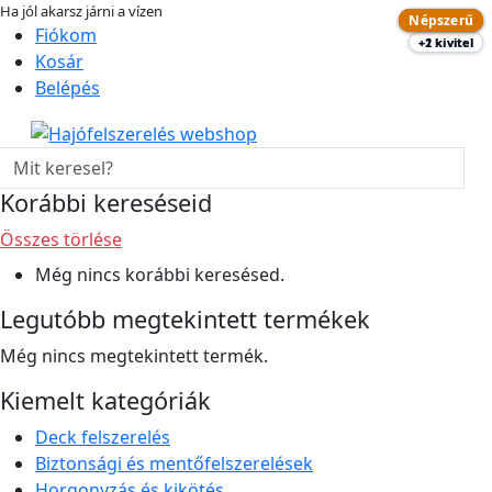
Ha jól akarsz járni a vízen
Népszerű
Népszerű
Népszerű
+1 kivitel
hajo-felszereles.hu
Fiókom
+2 kivitel
+1 kivitel
Kosár
Belépés
Korábbi kereséseid
Összes törlése
Még nincs korábbi keresésed.
Legutóbb megtekintett termékek
Még nincs megtekintett termék.
Kiemelt kategóriák
Deck felszerelés
Biztonsági és mentőfelszerelések
Horgonyzás és kikötés