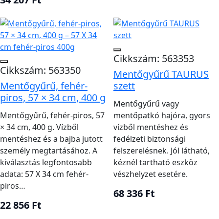
felhajtóeszköz
fény
Személyszám,
Könnyű, fogható
Úszópárna
fogantyú,
felhajtó segítség
rendeltetés
Cikkszám: 563353
Kötélhossz,
Cikkszám: 563350
Dobóköteles
Kapcsolat létesítése
Mentőgyűrű TAURUS
fogás,
eszköz
távolabbról
Mentőgyűrű, fehér-
szett
visszahúzás
piros, 57 × 34 cm, 400 g
Mentőgyűrű vagy
Mentőgyűrű, fehér-piros, 57
mentőpatkó hajóra, gyors
Dobási hely és mentési eljárás
× 34 cm, 400 g. Vízből
vízből mentéshez és
kiválasztása
mentéshez és a bajba jutott
fedélzeti biztonsági
személy megtartásához. A
felszerelésnek. Jól látható,
Határozd meg, hogy előírt mentőgyűrűre,
kiválasztás legfontosabb
kéznél tartható eszköz
gyorsan dobható patkóra, mentőpárnára vagy
adata: 57 X 34 cm fehér-
vészhelyzet esetére.
köteles dobóeszközre van szükség.
piros…
68 336 Ft
Ellenőrizd a konkrét termék felhajtóerejét,
22 856 Ft
tömegét, méretét, anyagát, fényvisszaverő