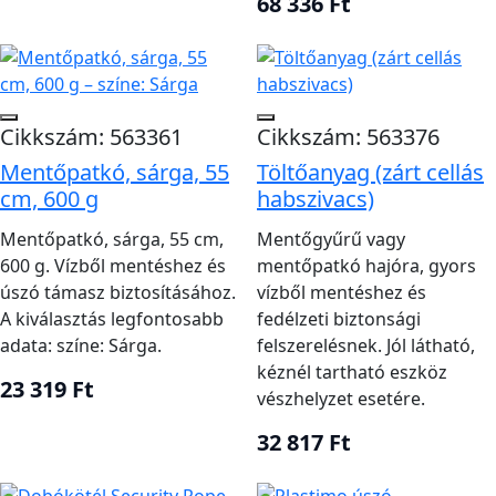
68 336 Ft
közvetlenül rá kell dobni. A kötél ne tekeredjen a
kezelő vagy a vízben lévő személy köré, és ne
kerüljön a hajócsavarhoz. A mentőgyűrű nem
mentőmellény, nem alkalmas folyamatos viselésre, és
Cikkszám: 563361
Cikkszám: 563376
önmagában nem emeli vissza a személyt a fedélzetre.
Mentőpatkó, sárga, 55
Töltőanyag (zárt cellás
A hajóra emeléshez külön terv és megfelelő eszköz
cm, 600 g
habszivacs)
szükséges.
Mentőpatkó, sárga, 55 cm,
Mentőgyűrű vagy
Kapcsolódó kategóriák
600 g. Vízből mentéshez és
mentőpatkó hajóra, gyors
úszó támasz biztosításához.
vízből mentéshez és
A rendszer összeállításához nézd meg a
mentőgyűrű-
A kiválasztás legfontosabb
fedélzeti biztonsági
és patkótartozékok
,
vízimentő bóják
,
adata: színe: Sárga.
felszerelésnek. Jól látható,
mentőmellények
és
mentőfelszerelések
kínálatát is.
kéznél tartható eszköz
23 319 Ft
vészhelyzet esetére.
32 817 Ft