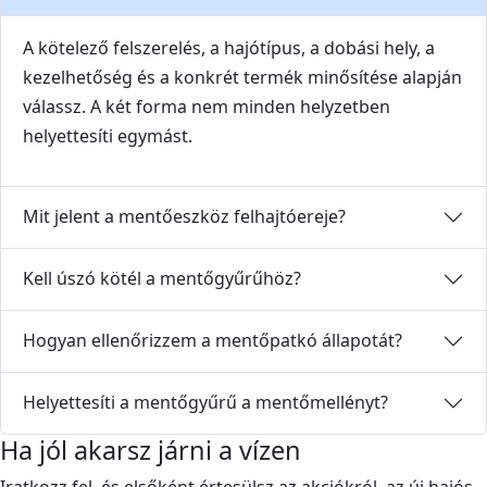
A kötelező felszerelés, a hajótípus, a dobási hely, a
kezelhetőség és a konkrét termék minősítése alapján
válassz. A két forma nem minden helyzetben
helyettesíti egymást.
Mit jelent a mentőeszköz felhajtóereje?
Kell úszó kötél a mentőgyűrűhöz?
Hogyan ellenőrizzem a mentőpatkó állapotát?
Helyettesíti a mentőgyűrű a mentőmellényt?
Ha jól akarsz járni a vízen
Iratkozz fel, és elsőként értesülsz az akciókról, az új hajós