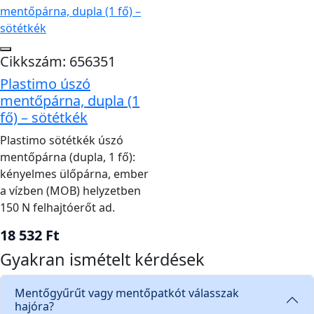
Cikkszám: 656351
Plastimo úszó
mentőpárna, dupla (1
fő) – sötétkék
Plastimo sötétkék úszó
mentőpárna (dupla, 1 fő):
kényelmes ülőpárna, ember
a vízben (MOB) helyzetben
150 N felhajtóerőt ad.
18 532 Ft
Gyakran ismételt kérdések
Mentőgyűrűt vagy mentőpatkót válasszak
hajóra?