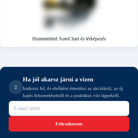
Humminbird AutoChart és térképezés
Ha jól akarsz járni a vízen
Iratkozz fel, és elsőként értesülsz az akciókról, az új
hajós felszerelésekről és a praktikus vízi tippekről.
E-mail cím
Feliratkozom