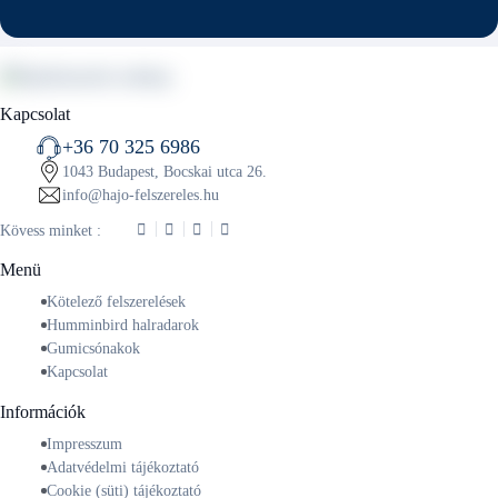
Kapcsolat
+36 70 325 6986
1043 Budapest, Bocskai utca 26.
info@hajo-felszereles.hu
Kövess minket :
Menü
Kötelező felszerelések
Humminbird halradarok
Gumicsónakok
Kapcsolat
Információk
Impresszum
Adatvédelmi tájékoztató
Cookie (süti) tájékoztató