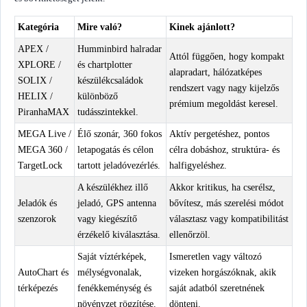
Kategória
Mire való?
Kinek ajánlott?
APEX /
Humminbird halradar
Attól függően, hogy kompakt
XPLORE /
és chartplotter
alapradart, hálózatképes
SOLIX /
készülékcsaládok
rendszert vagy nagy kijelzős
HELIX /
különböző
prémium megoldást keresel.
PiranhaMAX
tudásszintekkel.
MEGA Live /
Élő szonár, 360 fokos
Aktív pergetéshez, pontos
MEGA 360 /
letapogatás és célon
célra dobáshoz, struktúra- és
TargetLock
tartott jeladóvezérlés.
halfigyeléshez.
A készülékhez illő
Akkor kritikus, ha cserélsz,
Jeladók és
jeladó, GPS antenna
bővítesz, más szerelési módot
szenzorok
vagy kiegészítő
választasz vagy kompatibilitást
érzékelő kiválasztása.
ellenőrzöl.
Saját víztérképek,
Ismeretlen vagy változó
AutoChart és
mélységvonalak,
vizeken horgászóknak, akik
térképezés
fenékkeménység és
saját adatból szeretnének
növényzet rögzítése.
dönteni.