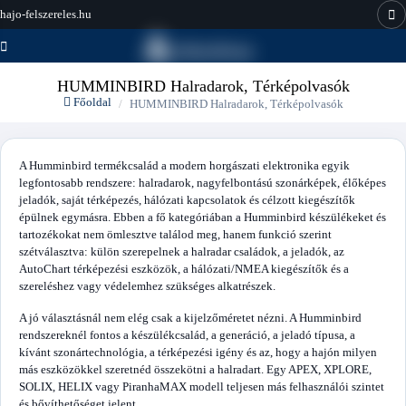
hajo-felszereles.hu
HUMMINBIRD Halradarok, Térképolvasók
Főoldal
HUMMINBIRD Halradarok, Térképolvasók
A Humminbird termékcsalád a modern horgászati elektronika egyik
legfontosabb rendszere: halradarok, nagyfelbontású szonárképek, élőképes
jeladók, saját térképezés, hálózati kapcsolatok és célzott kiegészítők
épülnek egymásra. Ebben a fő kategóriában a Humminbird készülékeket és
tartozékokat nem ömlesztve találod meg, hanem funkció szerint
szétválasztva: külön szerepelnek a halradar családok, a jeladók, az
AutoChart térképezési eszközök, a hálózati/NMEA kiegészítők és a
szereléshez vagy védelemhez szükséges alkatrészek.
A jó választásnál nem elég csak a kijelzőméretet nézni. A Humminbird
rendszereknél fontos a készülékcsalád, a generáció, a jeladó típusa, a
kívánt szonártechnológia, a térképezési igény és az, hogy a hajón milyen
más eszközökkel szeretnéd összekötni a halradart. Egy APEX, XPLORE,
SOLIX, HELIX vagy PiranhaMAX modell teljesen más felhasználói szintet
és bővíthetőséget jelent.