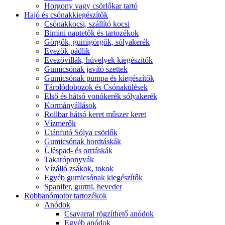
Horgony vagy csörlőkar tartó
Hajó és csónakkiegészítők
Csónakkocsi, szállító kocsi
Bimini naptetők és tartozékok
Görgők, gumigörgők, sólyakerék
Evezők pádlik
Evezővillák, hüvelyek kiegészítők
Gumicsónak javító szettek
Gumicsónak pumpa és kiegészítők
Tárolódobozok és Csónakülések
Első és hátsó vonókerék sólyakerék
Kormányállások
Rollbar hátsó keret műszer keret
Vízmerők
Utánfutó Sólya csörlők
Gumicsónak hordtáskák
Üléspad- és orrtáskák
Takaróponyvák
Vízálló zsákok, tokok
Egyéb gumicsónak kiegészítők
Spanifer, gurtni, heveder
Robbanómotor tartozékok
Anódok
Csavarral rögzíthető anódok
Egyéb anódok