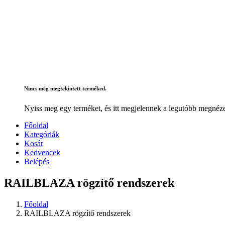
Nincs még megtekintett terméked.
Nyiss meg egy terméket, és itt megjelennek a legutóbb megnéze
Főoldal
Kategóriák
Kosár
Kedvencek
Belépés
RAILBLAZA rögzítő rendszerek
Főoldal
RAILBLAZA rögzítő rendszerek