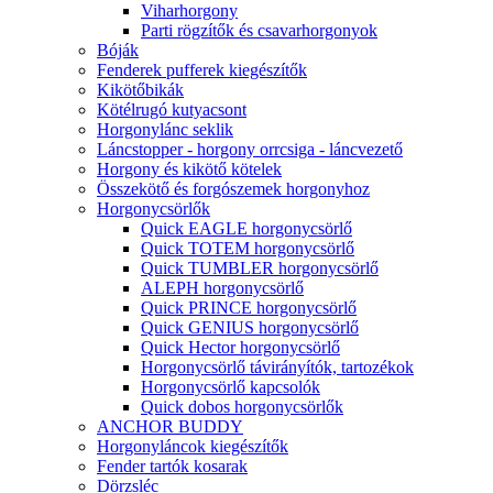
Viharhorgony
Parti rögzítők és csavarhorgonyok
Bóják
Fenderek pufferek kiegészítők
Kikötőbikák
Kötélrugó kutyacsont
Horgonylánc seklik
Láncstopper - horgony orrcsiga - láncvezető
Horgony és kikötő kötelek
Összekötő és forgószemek horgonyhoz
Horgonycsörlők
Quick EAGLE horgonycsörlő
Quick TOTEM horgonycsörlő
Quick TUMBLER horgonycsörlő
ALEPH horgonycsörlő
Quick PRINCE horgonycsörlő
Quick GENIUS horgonycsörlő
Quick Hector horgonycsörlő
Horgonycsörlő távirányítók, tartozékok
Horgonycsörlő kapcsolók
Quick dobos horgonycsörlők
ANCHOR BUDDY
Horgonyláncok kiegészítők
Fender tartók kosarak
Dörzsléc