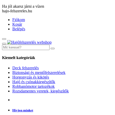
Ha jól akarsz járni a vízen
hajo-felszereles.hu
Fiókom
Kosár
Belépés
Kiemelt kategóriák
Deck felszerelés
Biztonsági és mentőfelszerelések
Horgonyzás és kikötés
Hajó és csónakkiegészítők
Robbanómotor tartozékok
Rozsdamentes veretek, kiegészítők
Hívjon minket