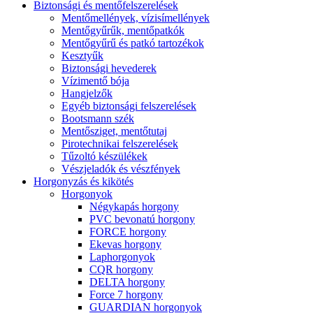
Biztonsági és mentőfelszerelések
Mentőmellények, vízisímellények
Mentőgyűrűk, mentőpatkók
Mentőgyűrű és patkó tartozékok
Kesztyűk
Biztonsági hevederek
Vízimentő bója
Hangjelzők
Egyéb biztonsági felszerelések
Bootsmann szék
Mentősziget, mentőtutaj
Pirotechnikai felszerelések
Tűzoltó készülékek
Vészjeladók és vészfények
Horgonyzás és kikötés
Horgonyok
Négykapás horgony
PVC bevonatú horgony
FORCE horgony
Ekevas horgony
Laphorgonyok
CQR horgony
DELTA horgony
Force 7 horgony
GUARDIAN horgonyok