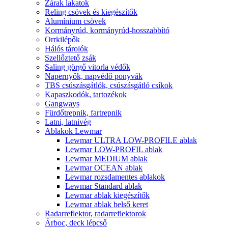
Zárak lakatok
Reling csövek és kiegészítők
Alumínium csövek
Kormányrúd, kormányrúd-hosszabbító
Orrkilépők
Hálós tárolók
Szellőztető zsák
Saling görgő vitorla védők
Napernyők, napvédő ponyvák
TBS csúszásgátlók, csúszásgátló csíkok
Kapaszkodók, tartozékok
Gangways
Fürdőtrepnik, fartrepnik
Latni, latnivég
Ablakok Lewmar
Lewmar ULTRA LOW-PROFILE ablak
Lewmar LOW-PROFIL ablak
Lewmar MEDIUM ablak
Lewmar OCEAN ablak
Lewmar rozsdamentes ablakok
Lewmar Standard ablak
Lewmar ablak kiegészítők
Lewmar ablak belső keret
Radarreflektor, radarreflektorok
Árboc, deck lépcső