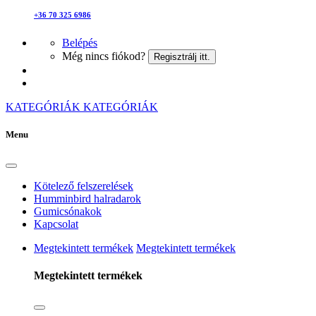
+36 70 325 6986
Belépés
Még nincs fiókod?
Regisztrálj itt.
KATEGÓRIÁK
KATEGÓRIÁK
Menu
Kötelező felszerelések
Humminbird halradarok
Gumicsónakok
Kapcsolat
Megtekintett termékek
Megtekintett termékek
Megtekintett termékek