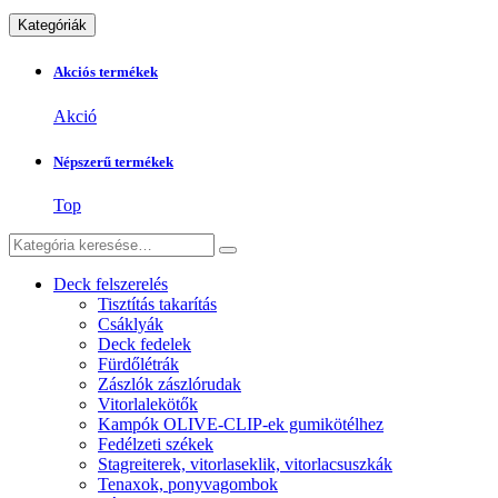
Kategóriák
Akciós termékek
Akció
Népszerű termékek
Top
Deck felszerelés
Tisztítás takarítás
Csáklyák
Deck fedelek
Fürdőlétrák
Zászlók zászlórudak
Vitorlalekötők
Kampók OLIVE-CLIP-ek gumikötélhez
Fedélzeti székek
Stagreiterek, vitorlaseklik, vitorlacsuszkák
Tenaxok, ponyvagombok