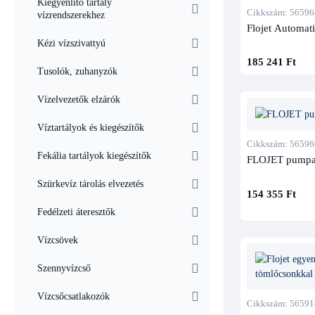
Kiegyenlítő tartály
Cikkszám: 56596
vízrendszerekhez
Flojet Automat
Kézi vízszivattyú
185 241 Ft
Tusolók, zuhanyzók
Vízelvezetők elzárók
Víztartályok és kiegészítők
Cikkszám: 56596
Fekália tartályok kiegészítők
FLOJET pumpa 
Szürkevíz tárolás elvezetés
154 355 Ft
Fedélzeti áteresztők
Vízcsövek
Szennyvízcső
Vízcsőcsatlakozók
Cikkszám: 56591