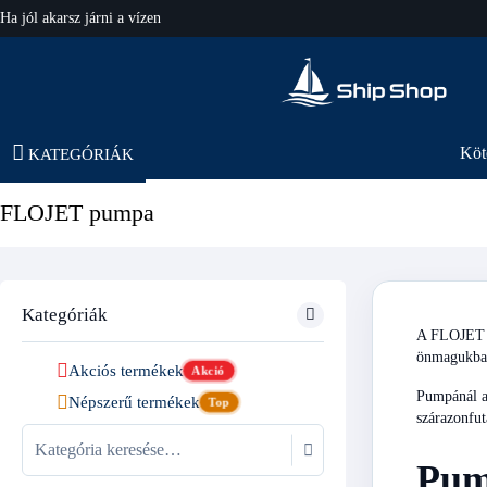
Ha jól akarsz járni a vízen
hajo-felszereles.hu
Köt
KATEGÓRIÁK
FLOJET pumpa
Kategóriák
A FLOJET pu
önmagukban
Akciós termékek
Akció
Pumpánál a 
Népszerű termékek
Top
szárazonfut
Pump