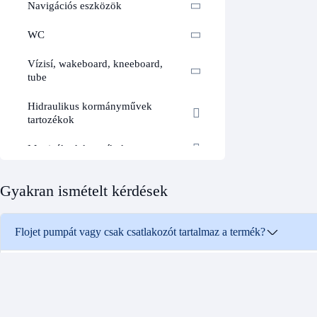
Navigációs eszközök
WC
Vízisí, wakeboard, kneeboard,
tube
Hidraulikus kormányművek
tartozékok
Matricák, dekorcsíkok
Orr- és farsugár kormányzás
Gyakran ismételt kérdések
Hűtés fűtés főzés mosogatás
Flojet pumpát vagy csak csatlakozót tartalmaz a termék?
Ruházat
Trimmlap rendszerek
A megnevezésben és a képen külön azonosítsd a komplett motoros pumpát, az
Propellerek Suzuki - Yamaha