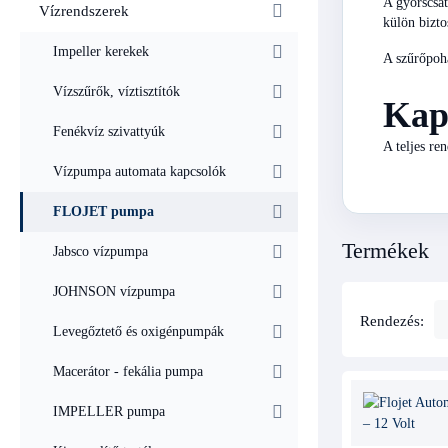
A gyorscsat
Vízrendszerek
külön bizto
Impeller kerekek
A szűrőpoha
Vízszűrők, víztisztítók
Kap
Fenékvíz szivattyúk
A teljes r
Vízpumpa automata kapcsolók
FLOJET pumpa
Termékek
Jabsco vízpumpa
JOHNSON vízpumpa
Rendezés:
Levegőztető és oxigénpumpák
Macerátor - fekália pumpa
IMPELLER pumpa