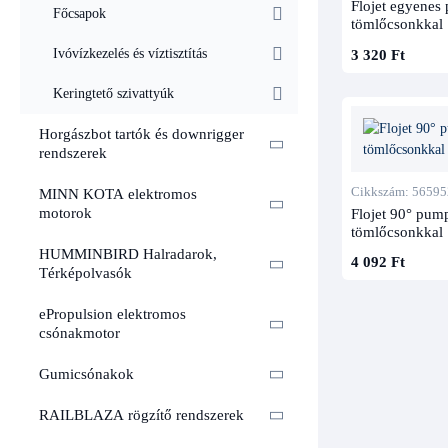
Flojet egyenes
Főcsapok
tömlőcsonkkal
3 320 Ft
Ivóvízkezelés és víztisztítás
Keringtető szivattyúk
Horgászbot tartók és downrigger
rendszerek
Cikkszám: 56595
MINN KOTA elektromos
Flojet 90° pum
motorok
tömlőcsonkkal
HUMMINBIRD Halradarok,
4 092 Ft
Térképolvasók
ePropulsion elektromos
csónakmotor
Gumicsónakok
RAILBLAZA rögzítő rendszerek