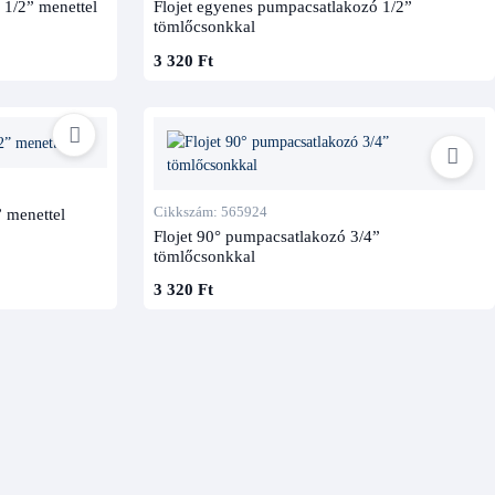
 1/2” menettel
Flojet egyenes pumpacsatlakozó 1/2”
tömlőcsonkkal
3 320 Ft
Cikkszám: 565924
 menettel
Flojet 90° pumpacsatlakozó 3/4”
tömlőcsonkkal
3 320 Ft