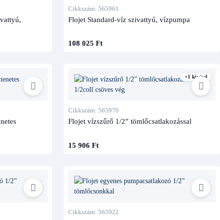
Cikkszám: 565961
vattyú,
Flojet Standard-víz szivattyú, vízpumpa
108 025 Ft
+1 kivitel
Cikkszám: 565970
enetes
Flojet vízszűrő 1/2” tömlőcsatlakozással
15 906 Ft
Cikkszám: 565922