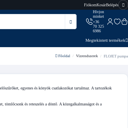
Fiókom
Kosár
Belépés
Hívjon
minket
+36
70 325
6986
Megtekintett termékek
Főoldal
Vízrendszerek
FLOJET pumpa
lőszűrőket, egyenes és könyök csatlakozókat tartalmaz. A tartozékok
et, tömlőcsonk és reteszelés a döntő. A közegalkalmasságot és a