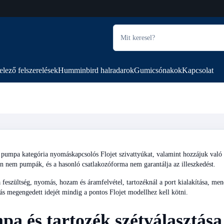
elező felszerelések
Humminbird halradarok
Gumicsónakok
Kapcsolat
mpa kategória nyomáskapcsolós Flojet szivattyúkat, valamint hozzájuk való e
 nem pumpák, és a hasonló csatlakozóforma nem garantálja az illeszkedést.
feszültség, nyomás, hozam és áramfelvétel, tartozéknál a port kialakítása, men
ás megengedett idejét mindig a pontos Flojet modellhez kell kötni.
a és tartozék szétválasztása