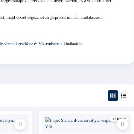
ezgéscsillapítva, szervizelhető helyre szereld, és a villamos körét
ést, majd vízzel végezz szivárgáspróbát minden csatlakozáson.
ály vízrendszerekhez
és
Vízrendszerek
kínálatát is.
+1 kivitel