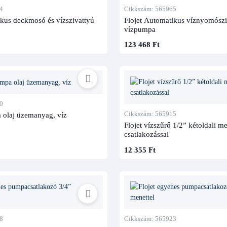
4
Cikkszám: 565965
ikus deckmosó és vízszivattyú
Flojet Automatikus víznyomószi
vízpumpa
123 468 Ft
0
Cikkszám: 565915
olaj üzemanyag, víz
Flojet vízszűrő 1/2” kétoldali m
csatlakozással
12 355 Ft
8
Cikkszám: 565923