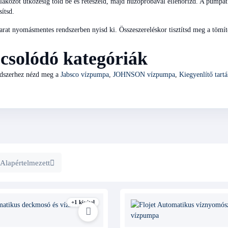
lakozót ütközésig told be és reteszeld, majd húzópróbával ellenőrizd. A pumpát r
sítsd.
rat nyomásmentes rendszerben nyisd ki. Összeszereléskor tisztítsd meg a tömít
csolódó kategóriák
endszerhez nézd meg a
Jabsco vízpumpa
,
JOHNSON vízpumpa
,
Kiegyenlítő tart
Alapértelmezett
+1 kivitel