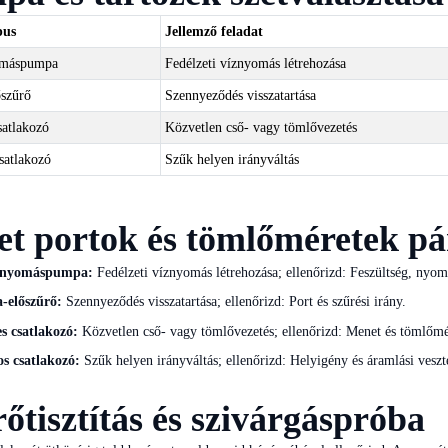
pus
Jellemző feladat
omáspumpa
Fedélzeti víznyomás létrehozása
szűrő
Szennyeződés visszatartása
satlakozó
Közvetlen cső- vagy tömlővezetés
satlakozó
Szűk helyen irányváltás
et portok és tömlőméretek pá
t nyomáspumpa:
Fedélzeti víznyomás létrehozása; ellenőrizd: Feszültség, nyo
-előszűrő:
Szennyeződés visszatartása; ellenőrizd: Port és szűrési irány.
s csatlakozó:
Közvetlen cső- vagy tömlővezetés; ellenőrizd: Menet és tömlőmé
os csatlakozó:
Szűk helyen irányváltás; ellenőrizd: Helyigény és áramlási veszt
őtisztítás és szivárgáspróba