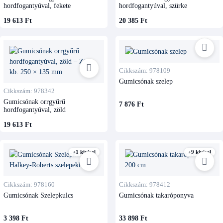
hordfogantyúval, fekete
hordfogantyúval, szürke
19 613 Ft
20 385 Ft
Cikkszám: 978109
Gumicsónak szelep
Cikkszám: 978342
Gumicsónak orrgyűrű
7 876 Ft
hordfogantyúval, zöld
19 613 Ft
+1 kivitel
+9 kivitel
Cikkszám: 978160
Cikkszám: 978412
Gumicsónak Szelepkulcs
Gumicsónak takaróponyva
3 398 Ft
33 898 Ft