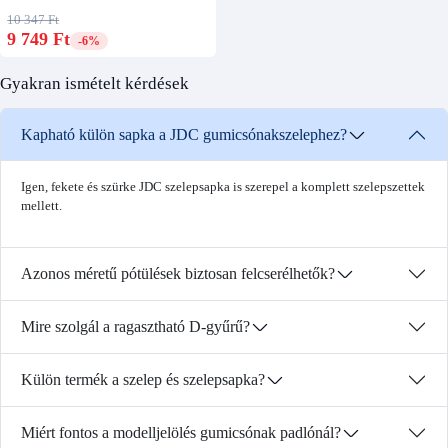
10 347 Ft
9 749 Ft
-6%
Gyakran ismételt kérdések
Kapható külön sapka a JDC gumicsónakszelephez?
Igen, fekete és szürke JDC szelepsapka is szerepel a komplett szelepszettek
mellett.
Azonos méretű pótülések biztosan felcserélhetők?
Mire szolgál a ragasztható D-gyűrű?
Külön termék a szelep és szelepsapka?
Miért fontos a modelljelölés gumicsónak padlónál?