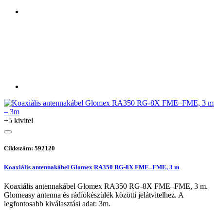
+5 kivitel
Cikkszám: 592120
Koaxiális antennakábel Glomex RA350 RG-8X FME–FME, 3 m
Koaxiális antennakábel Glomex RA350 RG-8X FME–FME, 3 m.
Glomeasy antenna és rádiókészülék közötti jelátvitelhez. A
legfontosabb kiválasztási adat: 3m.