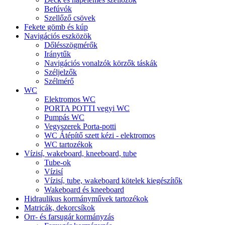
Befúvók
Szellőző csövek
Fekete gömb és kúp
Navigációs eszközök
Dőlésszögmérők
Iránytűk
Navigációs vonalzók körzők táskák
Széljelzők
Szélmérő
WC
Elektromos WC
PORTA POTTI vegyi WC
Pumpás WC
Vegyszerek Porta-potti
WC Átépítő szett kézi - elektromos
WC tartozékok
Vízisí, wakeboard, kneeboard, tube
Tube-ok
Vízisí
Vízisí, tube, wakeboard kötelek kiegészítők
Wakeboard és kneeboard
Hidraulikus kormányművek tartozékok
Matricák, dekorcsíkok
Orr- és farsugár kormányzás