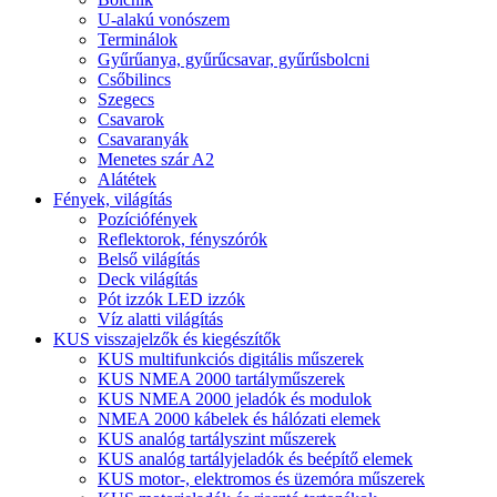
U-alakú vonószem
Terminálok
Gyűrűanya, gyűrűcsavar, gyűrűsbolcni
Csőbilincs
Szegecs
Csavarok
Csavaranyák
Menetes szár A2
Alátétek
Fények, világítás
Pozíciófények
Reflektorok, fényszórók
Belső világítás
Deck világítás
Pót izzók LED izzók
Víz alatti világítás
KUS visszajelzők és kiegészítők
KUS multifunkciós digitális műszerek
KUS NMEA 2000 tartályműszerek
KUS NMEA 2000 jeladók és modulok
NMEA 2000 kábelek és hálózati elemek
KUS analóg tartályszint műszerek
KUS analóg tartályjeladók és beépítő elemek
KUS motor-, elektromos és üzemóra műszerek