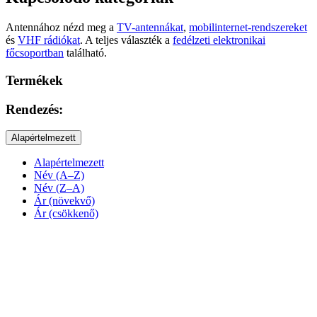
Antennához nézd meg a
TV-antennákat
,
mobilinternet-rendszereket
és
VHF rádiókat
. A teljes választék a
fedélzeti elektronikai
főcsoportban
található.
Termékek
Rendezés:
Alapértelmezett
Alapértelmezett
Név (A–Z)
Név (Z–A)
Ár (növekvő)
Ár (csökkenő)