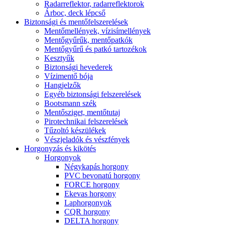
Radarreflektor, radarreflektorok
Árboc, deck lépcső
Biztonsági és mentőfelszerelések
Mentőmellények, vízisímellények
Mentőgyűrűk, mentőpatkók
Mentőgyűrű és patkó tartozékok
Kesztyűk
Biztonsági hevederek
Vízimentő bója
Hangjelzők
Egyéb biztonsági felszerelések
Bootsmann szék
Mentősziget, mentőtutaj
Pirotechnikai felszerelések
Tűzoltó készülékek
Vészjeladók és vészfények
Horgonyzás és kikötés
Horgonyok
Négykapás horgony
PVC bevonatú horgony
FORCE horgony
Ekevas horgony
Laphorgonyok
CQR horgony
DELTA horgony