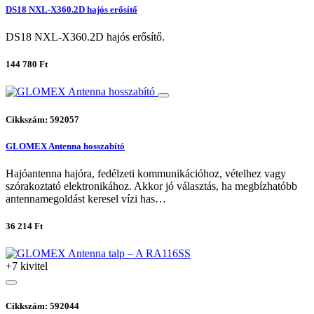
DS18 NXL-X360.2D hajós erősítő
DS18 NXL-X360.2D hajós erősítő.
144 780 Ft
Cikkszám: 592057
GLOMEX Antenna hosszabító
Hajóantenna hajóra, fedélzeti kommunikációhoz, vételhez vagy
szórakoztató elektronikához. Akkor jó választás, ha megbízhatóbb
antennamegoldást keresel vízi has…
36 214 Ft
+7 kivitel
Cikkszám: 592044