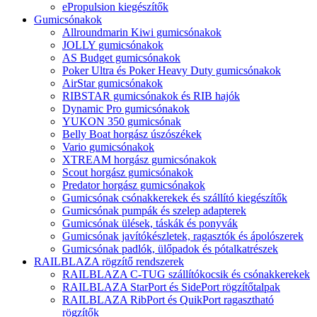
ePropulsion kiegészítők
Gumicsónakok
Allroundmarin Kiwi gumicsónakok
JOLLY gumicsónakok
AS Budget gumicsónakok
Poker Ultra és Poker Heavy Duty gumicsónakok
AirStar gumicsónakok
RIBSTAR gumicsónakok és RIB hajók
Dynamic Pro gumicsónakok
YUKON 350 gumicsónak
Belly Boat horgász úszószékek
Vario gumicsónakok
XTREAM horgász gumicsónakok
Scout horgász gumicsónakok
Predator horgász gumicsónakok
Gumicsónak csónakkerekek és szállító kiegészítők
Gumicsónak pumpák és szelep adapterek
Gumicsónak ülések, táskák és ponyvák
Gumicsónak javítókészletek, ragasztók és ápolószerek
Gumicsónak padlók, ülőpadok és pótalkatrészek
RAILBLAZA rögzítő rendszerek
RAILBLAZA C-TUG szállítókocsik és csónakkerekek
RAILBLAZA StarPort és SidePort rögzítőtalpak
RAILBLAZA RibPort és QuikPort ragasztható
rögzítők