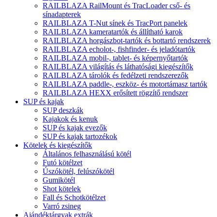
RAILBLAZA RailMount és TracLoader cső- és
sínadapterek
RAILBLAZA T-Nut sínek és TracPort panelek
RAILBLAZA kameratartók és állítható karok
RAILBLAZA horgászbot-tartók és bottartó rendszerek
RAILBLAZA echolot-, fishfinder- és jeladótartók
RAILBLAZA mobil-, tablet- és képernyőtartók
RAILBLAZA világítás és láthatósági kiegészítők
RAILBLAZA tárolók és fedélzeti rendszerezők
RAILBLAZA paddle-, eszköz- és motortámasz tartók
RAILBLAZA HEXX erősített rögzítő rendszer
SUP és kajak
SUP deszkák
Kajakok és kenuk
SUP és kajak evezők
SUP és kajak tartozékok
Kötelek és kiegészítők
Általános felhasználású kötél
Futó kötélzet
Úszókötél, felúszókötél
Gumikötél
Shot kötelek
Fall és Schotkötélzet
Varró zsineg
Ajándéktárgyak extrák