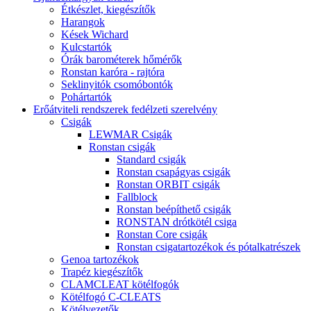
Étkészlet, kiegészítők
Harangok
Kések Wichard
Kulcstartók
Órák barométerek hőmérők
Ronstan karóra - rajtóra
Seklinyitók csomóbontók
Pohártartók
Erőátviteli rendszerek fedélzeti szerelvény
Csigák
LEWMAR Csigák
Ronstan csigák
Standard csigák
Ronstan csapágyas csigák
Ronstan ORBIT csigák
Fallblock
Ronstan beépíthető csigák
RONSTAN drótkötél csiga
Ronstan Core csigák
Ronstan csigatartozékok és pótalkatrészek
Genoa tartozékok
Trapéz kiegészítők
CLAMCLEAT kötélfogók
Kötélfogó C-CLEATS
Kötélvezetők