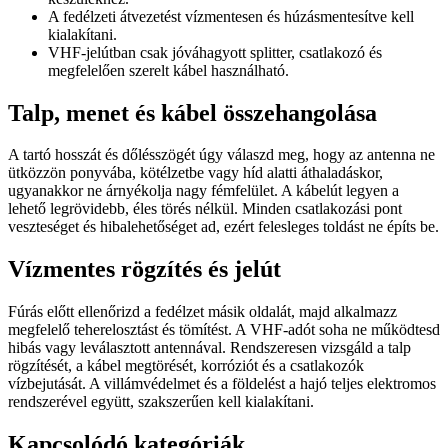
A fedélzeti átvezetést vízmentesen és húzásmentesítve kell
kialakítani.
VHF-jelútban csak jóváhagyott splitter, csatlakozó és
megfelelően szerelt kábel használható.
Talp, menet és kábel összehangolása
A tartó hosszát és dőlésszögét úgy válaszd meg, hogy az antenna ne
ütközzön ponyvába, kötélzetbe vagy híd alatti áthaladáskor,
ugyanakkor ne árnyékolja nagy fémfelület. A kábelút legyen a
lehető legrövidebb, éles törés nélkül. Minden csatlakozási pont
veszteséget és hibalehetőséget ad, ezért felesleges toldást ne építs be.
Vízmentes rögzítés és jelút
Fúrás előtt ellenőrizd a fedélzet másik oldalát, majd alkalmazz
megfelelő teherelosztást és tömítést. A VHF-adót soha ne működtesd
hibás vagy leválasztott antennával. Rendszeresen vizsgáld a talp
rögzítését, a kábel megtörését, korróziót és a csatlakozók
vízbejutását. A villámvédelmet és a földelést a hajó teljes elektromos
rendszerével együtt, szakszerűen kell kialakítani.
Kapcsolódó kategóriák