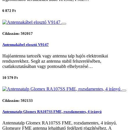
6 872 Ft
Cikkszám: 592017
Antennakábel elosztó V9147
Hajóantenna tartozék vagy antenna talp hajós elektronikai
rendszerekhez. Segít az antenna stabil felszerelésében,
csatlakoztatásában vagy pontosabb elhelyezésé…
10 579 Ft
Cikkszám: 592133
Antennatalp Glomex RA107SS FME, rozsdamentes, 4 irányú
Antennatalp Glomex RA107SS FME, rozsdamentes, 4 irányú.
Glomeasy FME antenna lehajtható fedélzeti rögzítéséhez. A