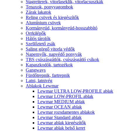
Stagreiterek, vitorlaseklik, vitorlacsuszkák
Tenaxok, ponyvagombok
Zárak lakatok
Reling csövek és kiegészítők
Alumínium csövek
Kormányrúd, kormányrúd-hosszabbító
Orrkilépők
Hálós tárolók
Szellőztető zsák
Saling görgő vitorla védők
Napernyők, napvédő ponyvák
TBS csúszásgátlók, csúszásgátló csíkok
Kapaszkodók, tartozékok
Gangways
Fürdőtrepnik, fartrepnik
Latni, latnivég
Ablakok Lewmar
Lewmar ULTRA LOW-PROFILE ablak
Lewmar LOW-PROFIL ablak
Lewmar MEDIUM ablak
Lewmar OCEAN ablak
Lewmar rozsdamentes ablakok
Lewmar Standard ablak
Lewmar ablak kiegészítők
Lewmar ablak belső keret