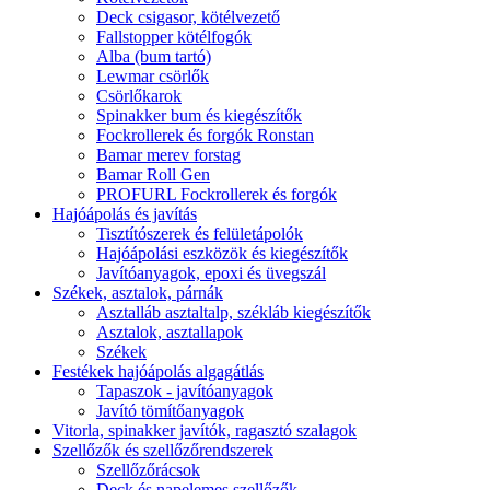
Deck csigasor, kötélvezető
Fallstopper kötélfogók
Alba (bum tartó)
Lewmar csörlők
Csörlőkarok
Spinakker bum és kiegészítők
Fockrollerek és forgók Ronstan
Bamar merev forstag
Bamar Roll Gen
PROFURL Fockrollerek és forgók
Hajóápolás és javítás
Tisztítószerek és felületápolók
Hajóápolási eszközök és kiegészítők
Javítóanyagok, epoxi és üvegszál
Székek, asztalok, párnák
Asztalláb asztaltalp, székláb kiegészítők
Asztalok, asztallapok
Székek
Festékek hajóápolás algagátlás
Tapaszok - javítóanyagok
Javító tömítőanyagok
Vitorla, spinakker javítók, ragasztó szalagok
Szellőzők és szellőzőrendszerek
Szellőzőrácsok
Deck és napelemes szellőzők