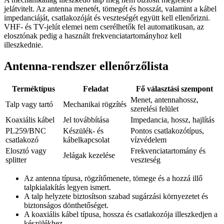
jelátvitelt. Az antenna menetét, tömegét és hosszát, valamint a kábel
impedanciáját, csatlakozóját és veszteségét együtt kell ellenőrizni.
VHF- és TV-jelút elemei nem cserélhetők fel automatikusan, az
elosztónak pedig a használt frekvenciatartományhoz kell
illeszkednie.
Antenna-rendszer ellenőrzőlista
Terméktípus
Feladat
Fő választási szempont
Menet, antennahossz,
Talp vagy tartó
Mechanikai rögzítés
szerelési felület
Koaxiális kábel
Jel továbbítása
Impedancia, hossz, hajlítás
PL259/BNC
Készülék- és
Pontos csatlakozótípus,
csatlakozó
kábelkapcsolat
vízvédelem
Elosztó vagy
Frekvenciatartomány és
Jelágak kezelése
splitter
veszteség
Az antenna típusa, rögzítőmenete, tömege és a hozzá illő
talpkialakítás legyen ismert.
A talp helyzete biztosítson szabad sugárzási környezetet és
biztonságos dönthetőséget.
A koaxiális kábel típusa, hossza és csatlakozója illeszkedjen a
készülékhez.