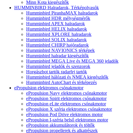
Minn Kota kiegészítők
HUMMINBIRD Halradarok, Térképolvasók
Humminbird PiranhaMAX halradarok
Humminbird HDR mélységmérők
Humminbird APEX halradarok
Humminbird HELIX halradarok
Humminbird XPLORE halradarok
Humminbird SOLIX halradarok
Humminbird CHIRP hajóradarok
Humminbird NAVIONICS térképek
Humminbird halradar kiegészítők
Humminbird MEGA Live és MEGA 360 jeladók
Humminbird jeladók és szenzorok
Horgászbot tartók radarfej tartók
Humminbird hálózati és NMEA kiegészítők
Humminbird AutoChart és térképezés
ePropulsion elektromos csónakmotor
ePropulsion Navy elektromos csónakmotor
ePropulsion Spirit elektromos csónakmotor
ePropulsion eLite elektromos csónakmotor
ePropulsion X széria elektromos csónakmotor
ePropulsion Pod Drive elektromos motor
ePropulsion I-széria belső elektromos motor
ePropulsion akkumulátorok és töltők
ePropulsion propellerek és alkatrészek