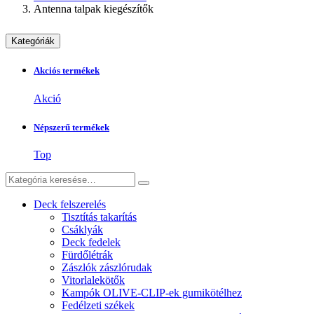
Antenna talpak kiegészítők
Kategóriák
Akciós termékek
Akció
Népszerű termékek
Top
Deck felszerelés
Tisztítás takarítás
Csáklyák
Deck fedelek
Fürdőlétrák
Zászlók zászlórudak
Vitorlalekötők
Kampók OLIVE-CLIP-ek gumikötélhez
Fedélzeti székek