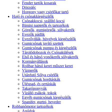
Fender tartók kosarak
Dörzsléc
Horgony vagy csörlőkar tartó
Hajó és csónakkiegészítők
Csónakkocsi, szállító kocsi
Bimini naptetők és tartozékok
Görgők, gumigörgők, sólyakerék
Evezők pádlik
Evezővillák, hüvelyek kiegészítők
Gumicsónak javító szettek
Gumicsónak pumpa és kiegészítők
Tárolódobozok és Csónakülések
Első és hátsó vonókerék sólyakerék
Kormányállások
Rollbar hátsó keret műszer keret
Vízmerők
Utánfutó Sólya csörlők
Gumicsónak hordtáskák
Üléspad- és orrtáskák
Takaróponyvák
Vízálló zsákok, tokok
Egyéb gumicsónak kiegészítők
Spanifer, gurtni, heveder
Robbanómotor tartozékok
Anódok