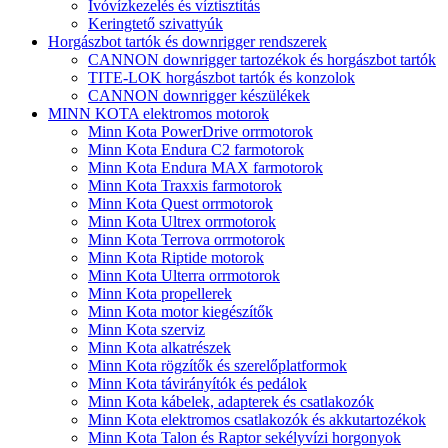
Ivóvízkezelés és víztisztítás
Keringtető szivattyúk
Horgászbot tartók és downrigger rendszerek
CANNON downrigger tartozékok és horgászbot tartók
TITE-LOK horgászbot tartók és konzolok
CANNON downrigger készülékek
MINN KOTA elektromos motorok
Minn Kota PowerDrive orrmotorok
Minn Kota Endura C2 farmotorok
Minn Kota Endura MAX farmotorok
Minn Kota Traxxis farmotorok
Minn Kota Quest orrmotorok
Minn Kota Ultrex orrmotorok
Minn Kota Terrova orrmotorok
Minn Kota Riptide motorok
Minn Kota Ulterra orrmotorok
Minn Kota propellerek
Minn Kota motor kiegészítők
Minn Kota szerviz
Minn Kota alkatrészek
Minn Kota rögzítők és szerelőplatformok
Minn Kota távirányítók és pedálok
Minn Kota kábelek, adapterek és csatlakozók
Minn Kota elektromos csatlakozók és akkutartozékok
Minn Kota Talon és Raptor sekélyvízi horgonyok