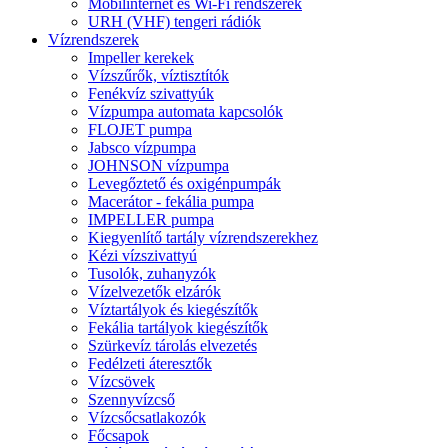
Mobilinternet és Wi-Fi rendszerek
URH (VHF) tengeri rádiók
Vízrendszerek
Impeller kerekek
Vízszűrők, víztisztítók
Fenékvíz szivattyúk
Vízpumpa automata kapcsolók
FLOJET pumpa
Jabsco vízpumpa
JOHNSON vízpumpa
Levegőztető és oxigénpumpák
Macerátor - fekália pumpa
IMPELLER pumpa
Kiegyenlítő tartály vízrendszerekhez
Kézi vízszivattyú
Tusolók, zuhanyzók
Vízelvezetők elzárók
Víztartályok és kiegészítők
Fekália tartályok kiegészítők
Szürkevíz tárolás elvezetés
Fedélzeti áteresztők
Vízcsövek
Szennyvízcső
Vízcsőcsatlakozók
Főcsapok