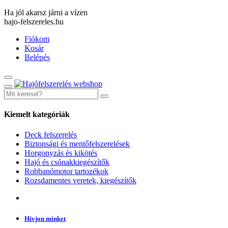
Ha jól akarsz járni a vízen
hajo-felszereles.hu
Fiókom
Kosár
Belépés
Kiemelt kategóriák
Deck felszerelés
Biztonsági és mentőfelszerelések
Horgonyzás és kikötés
Hajó és csónakkiegészítők
Robbanómotor tartozékok
Rozsdamentes veretek, kiegészítők
Hívjon minket