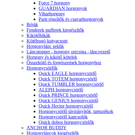
Force 7 horgony
GUARDIAN horgonyok
Viharhorgony
Parti rögzítők és csavarhorgonyok
Bóják
Fenderek pufferek kiegészítők
Kikötőbikák
Kötélrugó kutyacsont
Horgonylánc seklik
Láncstopper - horgony orrcsiga - láncvezető
Horgony és kikötő kötelek
Összekötő és forgószemek horgonyhoz
Horgonycsörlők
Quick EAGLE horgonycsörlő
Quick TOTEM horgonycsörlő
Quick TUMBLER horgonycsörlő
ALEPH horgonycsörlő
Quick PRINCE horgonycsörlő
Quick GENIUS horgonycsörlő
Quick Hector horgonycsörlő
Horgonycsörlő távirányítók, tartozékok
Horgonycsörlő kapcsolók
Quick dobos horgonycsörlők
ANCHOR BUDDY
Horgonyláncok kiegészítők