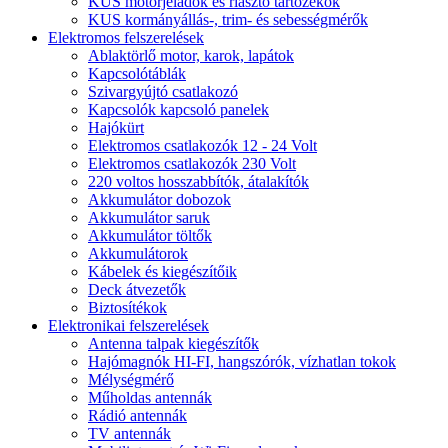
KUS motorjeladók és riasztó tartozékok
KUS kormányállás-, trim- és sebességmérők
Elektromos felszerelések
Ablaktörlő motor, karok, lapátok
Kapcsolótáblák
Szivargyújtó csatlakozó
Kapcsolók kapcsoló panelek
Hajókürt
Elektromos csatlakozók 12 - 24 Volt
Elektromos csatlakozók 230 Volt
220 voltos hosszabbítók, átalakítók
Akkumulátor dobozok
Akkumulátor saruk
Akkumulátor töltők
Akkumulátorok
Kábelek és kiegészítőik
Deck átvezetők
Biztosítékok
Elektronikai felszerelések
Antenna talpak kiegészítők
Hajómagnók HI-FI, hangszórók, vízhatlan tokok
Mélységmérő
Műholdas antennák
Rádió antennák
TV antennák