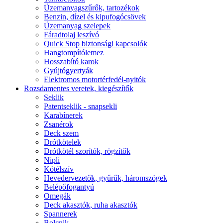
Üzemanyagszűrők, tartozékok
Benzin, dízel és kipufogócsövek
Üzemanyag szelepek
Fáradtolaj leszívó
Quick Stop biztonsági kapcsolók
Hangtompítólemez
Hosszabító karok
Gyújtógyertyák
Elektromos motortérfedél-nyitók
Rozsdamentes veretek, kiegészítők
Seklik
Patentseklik - snapsekli
Karabínerek
Zsanérok
Deck szem
Drótkötelek
Drótkötél szorítók, rögzítők
Nipli
Kötélszív
Hevedervezetők, gyűrűk, háromszögek
Belépőfogantyú
Omegák
Deck akasztók, ruha akasztók
Spannerek
Bolcnik