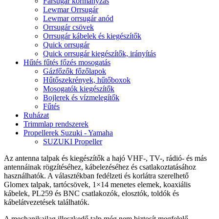
Farsugár kormányzás
Lewmar Orrsugár
Lewmar orrsugár anód
Orrsugár csövek
Orrsugár kábelek és kiegészítők
Quick orrsugár
Quick orrsugár kiegészítők, irányítás
Hűtés fűtés főzés mosogatás
Gázfőzők főzőlapok
Hűtőszekrények, hűtőboxok
Mosogatók kiegészítők
Bojlerek és vízmelegítők
Fűtés
Ruházat
Trimmlap rendszerek
Propellerek Suzuki - Yamaha
SUZUKI Propeller
Az antenna talpak és kiegészítők a hajó VHF-, TV-, rádió- és más
antennáinak rögzítéséhez, kábelezéséhez és csatlakoztatásához
használhatók. A választékban fedélzeti és korlátra szerelhető
Glomex talpak, tartócsövek, 1×14 menetes elemek, koaxiális
kábelek, PL259 és BNC csatlakozók, elosztók, toldók és
kábelátvezetések találhatók.
A mechanikailag illeszkedő talp még nem biztosít megfelelő