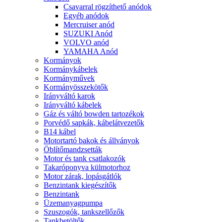
Csavarral rögzíthető anódok
Egyéb anódok
Mercruiser anód
SUZUKI Anód
VOLVO anód
YAMAHA Anód
Kormányok
Kormánykábelek
Kormányművek
Kormányösszekötők
Irányváltó karok
Irányváltó kábelek
Gáz és váltó bowden tartozékok
Porvédő sapkák, kábelátvezetők
B14 kábel
Motortartó bakok és állványok
Öblítőmandzsetták
Motor és tank csatlakozók
Takaróponyva külmotorhoz
Motor zárak, lopásgátlók
Benzintank kiegészítők
Benzintank
Üzemanyagpumpa
Szuszogók, tankszellőzők
Tankbetöltők