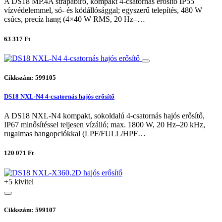
A DS18 MP.4A strapabíró, kompakt 4-csatornás erősítő IP55
vízvédelemmel, só- és ködállósággal; egyszerű telepítés, 480 W
csúcs, precíz hang (4×40 W RMS, 20 Hz–…
63 317 Ft
Cikkszám: 599105
DS18 NXL-N4 4-csatornás hajós erősítő
A DS18 NXL-N4 kompakt, sokoldalú 4-csatornás hajós erősítő,
IP67 minősítéssel teljesen vízálló; max. 1800 W, 20 Hz–20 kHz,
rugalmas hangopciókkal (LPF/FULL/HPF…
120 071 Ft
+5 kivitel
Cikkszám: 599107