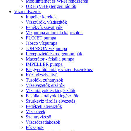
Mobilinternet és Wi-Fi rendszerek
URH (VHF) tengeri rádiók
Vízrendszerek
Impeller kerekek
Vízszűrők, víztisztítók
Fenékvíz szivattyúk
Vízpumpa automata kapcsolók
FLOJET pumpa
Jabsco vízpumpa
JOHNSON vízpumpa
Levegőztető és oxigénpumpák
Macerátor - fekália pumpa
IMPELLER pumpa
Kiegyenlítő tartály vízrendszerekhez
Kézi vízszivattyú
Tusolók, zuhanyzók
Vízelvezetők elzárók
Víztartályok és kiegészítők
Fekália tartályok kiegészítők
Szürkevíz tárolás elvezetés
Fedélzeti áteresztők
Vízcsövek
Szennyvízcső
Vízcsőcsatlakozók
Főcsapok