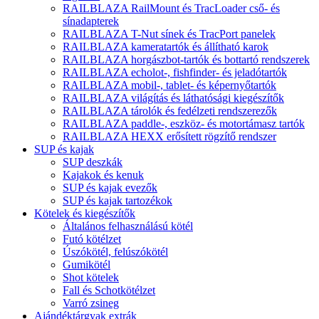
RAILBLAZA RailMount és TracLoader cső- és
sínadapterek
RAILBLAZA T-Nut sínek és TracPort panelek
RAILBLAZA kameratartók és állítható karok
RAILBLAZA horgászbot-tartók és bottartó rendszerek
RAILBLAZA echolot-, fishfinder- és jeladótartók
RAILBLAZA mobil-, tablet- és képernyőtartók
RAILBLAZA világítás és láthatósági kiegészítők
RAILBLAZA tárolók és fedélzeti rendszerezők
RAILBLAZA paddle-, eszköz- és motortámasz tartók
RAILBLAZA HEXX erősített rögzítő rendszer
SUP és kajak
SUP deszkák
Kajakok és kenuk
SUP és kajak evezők
SUP és kajak tartozékok
Kötelek és kiegészítők
Általános felhasználású kötél
Futó kötélzet
Úszókötél, felúszókötél
Gumikötél
Shot kötelek
Fall és Schotkötélzet
Varró zsineg
Ajándéktárgyak extrák