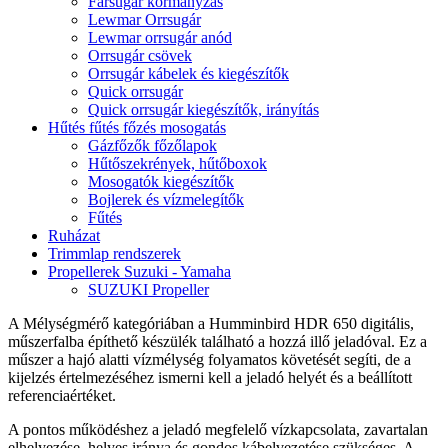
Farsugár kormányzás
Lewmar Orrsugár
Lewmar orrsugár anód
Orrsugár csövek
Orrsugár kábelek és kiegészítők
Quick orrsugár
Quick orrsugár kiegészítők, irányítás
Hűtés fűtés főzés mosogatás
Gázfőzők főzőlapok
Hűtőszekrények, hűtőboxok
Mosogatók kiegészítők
Bojlerek és vízmelegítők
Fűtés
Ruházat
Trimmlap rendszerek
Propellerek Suzuki - Yamaha
SUZUKI Propeller
A Mélységmérő kategóriában a Humminbird HDR 650 digitális,
műszerfalba építhető készülék található a hozzá illő jeladóval. Ez a
műszer a hajó alatti vízmélység folyamatos követését segíti, de a
kijelzés értelmezéséhez ismerni kell a jeladó helyét és a beállított
referenciaértéket.
A pontos működéshez a jeladó megfelelő vízkapcsolata, zavartalan
elhelyezése, helyes iránya és gondos kábelvezetése szükséges. A