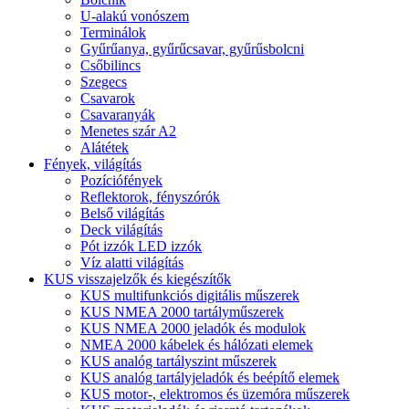
U-alakú vonószem
Terminálok
Gyűrűanya, gyűrűcsavar, gyűrűsbolcni
Csőbilincs
Szegecs
Csavarok
Csavaranyák
Menetes szár A2
Alátétek
Fények, világítás
Pozíciófények
Reflektorok, fényszórók
Belső világítás
Deck világítás
Pót izzók LED izzók
Víz alatti világítás
KUS visszajelzők és kiegészítők
KUS multifunkciós digitális műszerek
KUS NMEA 2000 tartályműszerek
KUS NMEA 2000 jeladók és modulok
NMEA 2000 kábelek és hálózati elemek
KUS analóg tartályszint műszerek
KUS analóg tartályjeladók és beépítő elemek
KUS motor-, elektromos és üzemóra műszerek