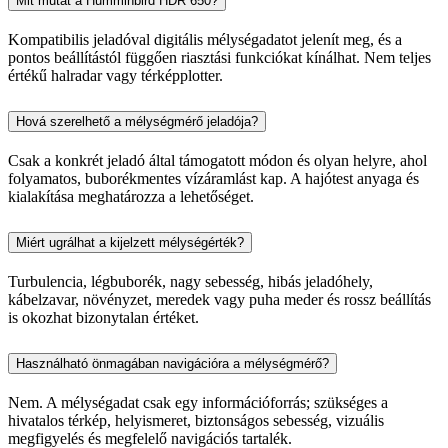
Mit mutat a Humminbird HDR 650?
Kompatibilis jeladóval digitális mélységadatot jelenít meg, és a
pontos beállítástól függően riasztási funkciókat kínálhat. Nem teljes
értékű halradar vagy térképplotter.
Hová szerelhető a mélységmérő jeladója?
Csak a konkrét jeladó által támogatott módon és olyan helyre, ahol
folyamatos, buborékmentes vízáramlást kap. A hajótest anyaga és
kialakítása meghatározza a lehetőséget.
Miért ugrálhat a kijelzett mélységérték?
Turbulencia, légbuborék, nagy sebesség, hibás jeladóhely,
kábelzavar, növényzet, meredek vagy puha meder és rossz beállítás
is okozhat bizonytalan értéket.
Használható önmagában navigációra a mélységmérő?
Nem. A mélységadat csak egy információforrás; szükséges a
hivatalos térkép, helyismeret, biztonságos sebesség, vizuális
megfigyelés és megfelelő navigációs tartalék.