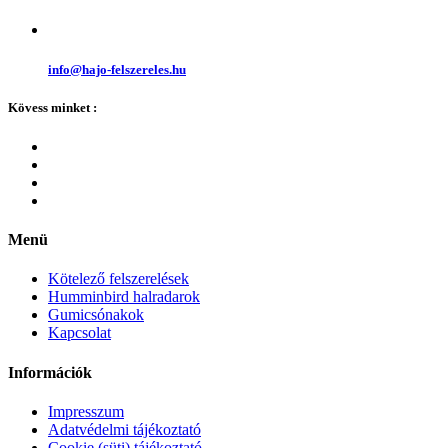
info@hajo-felszereles.hu
Kövess minket :
Menü
Kötelező felszerelések
Humminbird halradarok
Gumicsónakok
Kapcsolat
Információk
Impresszum
Adatvédelmi tájékoztató
Cookie (süti) tájékoztató