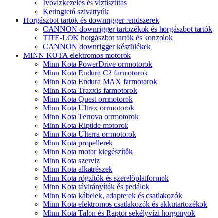
Ivóvízkezelés és víztisztítás
Keringtető szivattyúk
Horgászbot tartók és downrigger rendszerek
CANNON downrigger tartozékok és horgászbot tartók
TITE-LOK horgászbot tartók és konzolok
CANNON downrigger készülékek
MINN KOTA elektromos motorok
Minn Kota PowerDrive orrmotorok
Minn Kota Endura C2 farmotorok
Minn Kota Endura MAX farmotorok
Minn Kota Traxxis farmotorok
Minn Kota Quest orrmotorok
Minn Kota Ultrex orrmotorok
Minn Kota Terrova orrmotorok
Minn Kota Riptide motorok
Minn Kota Ulterra orrmotorok
Minn Kota propellerek
Minn Kota motor kiegészítők
Minn Kota szerviz
Minn Kota alkatrészek
Minn Kota rögzítők és szerelőplatformok
Minn Kota távirányítók és pedálok
Minn Kota kábelek, adapterek és csatlakozók
Minn Kota elektromos csatlakozók és akkutartozékok
Minn Kota Talon és Raptor sekélyvízi horgonyok