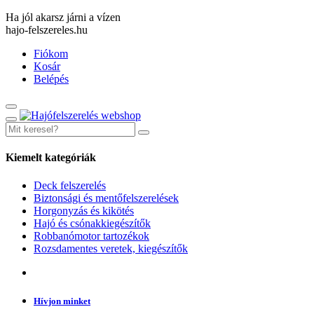
Ha jól akarsz járni a vízen
hajo-felszereles.hu
Fiókom
Kosár
Belépés
Kiemelt kategóriák
Deck felszerelés
Biztonsági és mentőfelszerelések
Horgonyzás és kikötés
Hajó és csónakkiegészítők
Robbanómotor tartozékok
Rozsdamentes veretek, kiegészítők
Hívjon minket