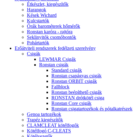
Étkészlet, kiegészítők
Harangok
Kések Wichard
Kulcstartók
Órák barométerek hőmérők
Ronstan karóra - rajtóra
Seklinyitók csomóbontók
Pohártartók
Erőátviteli rendszerek fedélzeti szerelvény
Csigák
LEWMAR Csigák
Ronstan csigák
Standard csigák
Ronstan csapágyas csigák
Ronstan ORBIT csigák
Fallblock
Ronstan beépíthető csigák
RONSTAN drótkötél csiga
Ronstan Core csigák
Ronstan csigatartozékok és pótalkatrészek
Genoa tartozékok
Trapéz kiegészítők
CLAMCLEAT kötélfogók
Kötélfogó C-CLEATS
Kötélvezetők