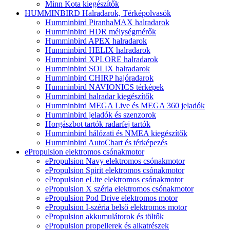
Minn Kota kiegészítők
HUMMINBIRD Halradarok, Térképolvasók
Humminbird PiranhaMAX halradarok
Humminbird HDR mélységmérők
Humminbird APEX halradarok
Humminbird HELIX halradarok
Humminbird XPLORE halradarok
Humminbird SOLIX halradarok
Humminbird CHIRP hajóradarok
Humminbird NAVIONICS térképek
Humminbird halradar kiegészítők
Humminbird MEGA Live és MEGA 360 jeladók
Humminbird jeladók és szenzorok
Horgászbot tartók radarfej tartók
Humminbird hálózati és NMEA kiegészítők
Humminbird AutoChart és térképezés
ePropulsion elektromos csónakmotor
ePropulsion Navy elektromos csónakmotor
ePropulsion Spirit elektromos csónakmotor
ePropulsion eLite elektromos csónakmotor
ePropulsion X széria elektromos csónakmotor
ePropulsion Pod Drive elektromos motor
ePropulsion I-széria belső elektromos motor
ePropulsion akkumulátorok és töltők
ePropulsion propellerek és alkatrészek