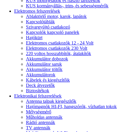
KUS motorjeladók és riasztó tartozékok
KUS kormányállás-, trim- és sebességmérők
Elektromos felszerelések
Ablaktörlő motor, karok, lapátok
Kapcsolótáblák
Szivargyújtó csatlakozó
Kapcsolók kapcsoló panelek
Hajókürt
Elektromos csatlakozók 12 - 24 Volt
Elektromos csatlakozók 230 Volt
220 voltos hosszabbítók, átalakítók
Akkumulátor dobozok
Akkumulátor saruk
Akkumulátor töltők
Akkumulátorok
Kábelek és kiegészítőik
Deck átvezetők
Biztosítékok
Elektronikai felszerelések
Antenna talpak kiegészítők
Hajómagnók HI-FI, hangszórók, vízhatlan tokok
Mélységmérő
Műholdas antennák
Rádió antennák
TV antennák