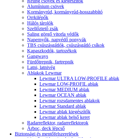
Reling csövek és kiegészítők
Alumínium csövek
Kormányrúd, kormányrúd-hosszabbító
Orrkilépők
Hálós tárolók
Szellőztető zsák
Saling görgő vitorla védők
Napernyők, napvédő ponyvák
TBS csúszásgátlók, csúszásgátló csíkok
Kapaszkodók, tartozékok
Gangways
Fürdőtrepnik, fartrepnik
Latni, latnivég
Ablakok Lewmar
Lewmar ULTRA LOW-PROFILE ablak
Lewmar LOW-PROFIL ablak
Lewmar MEDIUM ablak
Lewmar OCEAN ablak
Lewmar rozsdamentes ablakok
Lewmar Standard ablak
Lewmar ablak kiegészítők
Lewmar ablak belső keret
Radarreflektor, radarreflektorok
Árboc, deck lépcső
Biztonsági és mentőfelszerelések