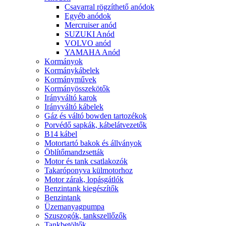
Csavarral rögzíthető anódok
Egyéb anódok
Mercruiser anód
SUZUKI Anód
VOLVO anód
YAMAHA Anód
Kormányok
Kormánykábelek
Kormányművek
Kormányösszekötők
Irányváltó karok
Irányváltó kábelek
Gáz és váltó bowden tartozékok
Porvédő sapkák, kábelátvezetők
B14 kábel
Motortartó bakok és állványok
Öblítőmandzsetták
Motor és tank csatlakozók
Takaróponyva külmotorhoz
Motor zárak, lopásgátlók
Benzintank kiegészítők
Benzintank
Üzemanyagpumpa
Szuszogók, tankszellőzők
Tankbetöltők