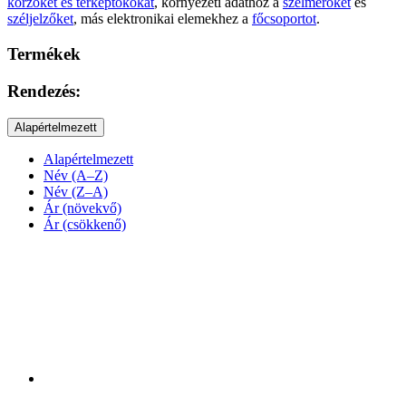
körzőket és térképtokokat
, környezeti adathoz a
szélmérőket
és
széljelzőket
, más elektronikai elemekhez a
főcsoportot
.
Termékek
Rendezés:
Alapértelmezett
Alapértelmezett
Név (A–Z)
Név (Z–A)
Ár (növekvő)
Ár (csökkenő)