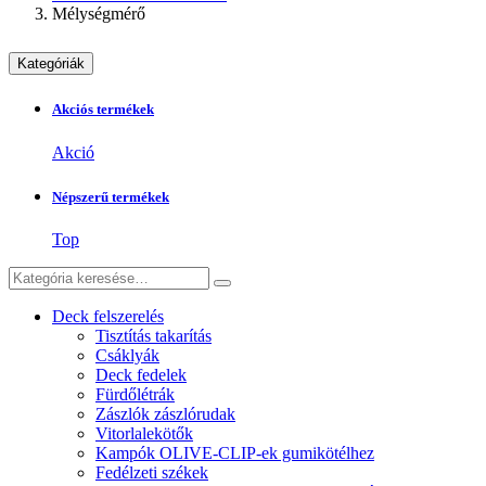
Mélységmérő
Kategóriák
Akciós termékek
Akció
Népszerű termékek
Top
Deck felszerelés
Tisztítás takarítás
Csáklyák
Deck fedelek
Fürdőlétrák
Zászlók zászlórudak
Vitorlalekötők
Kampók OLIVE-CLIP-ek gumikötélhez
Fedélzeti székek