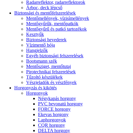
Radarreflektor, radarreflektorok
Árboc, deck lépcső
Biztonsági és mentőfelszerelések
Mentőmellények, vízisímellények
Mentőgyűrűk, mentőpatkók
Mentőgyűrű és patkó tartozékok
Kesztyűk
Biztonsági hevederek
Vízimentő bója
Hangjelzők
Egyéb biztonsági felszerelések
Bootsmann szék
Mentősziget, mentőtutaj
Pirotechnikai felszerelések
Tűzoltó készülékek
Vészjeladók és vészfények
Horgonyzás és kikötés
Horgonyok
Négykapás horgony
PVC bevonatú horgony
FORCE horgony
Ekevas horgony
Laphorgonyok
CQR horgony
DELTA horgony