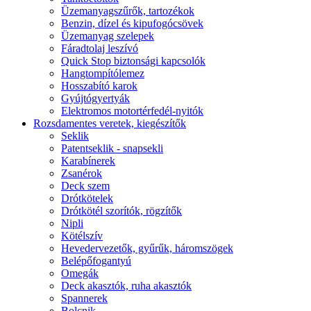
Üzemanyagszűrők, tartozékok
Benzin, dízel és kipufogócsövek
Üzemanyag szelepek
Fáradtolaj leszívó
Quick Stop biztonsági kapcsolók
Hangtompítólemez
Hosszabító karok
Gyújtógyertyák
Elektromos motortérfedél-nyitók
Rozsdamentes veretek, kiegészítők
Seklik
Patentseklik - snapsekli
Karabínerek
Zsanérok
Deck szem
Drótkötelek
Drótkötél szorítók, rögzítők
Nipli
Kötélszív
Hevedervezetők, gyűrűk, háromszögek
Belépőfogantyú
Omegák
Deck akasztók, ruha akasztók
Spannerek
Bolcnik