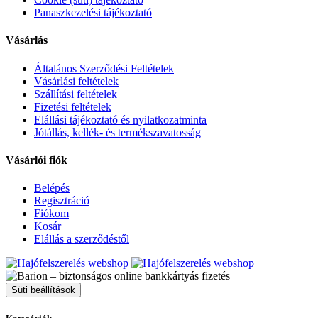
Panaszkezelési tájékoztató
Vásárlás
Általános Szerződési Feltételek
Vásárlási feltételek
Szállítási feltételek
Fizetési feltételek
Elállási tájékoztató és nyilatkozatminta
Jótállás, kellék- és termékszavatosság
Vásárlói fiók
Belépés
Regisztráció
Fiókom
Kosár
Elállás a szerződéstől
Süti beállítások