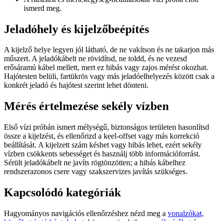
ismerd meg.
Jeladóhely és kijelzőbeépítés
A kijelző helye legyen jól látható, de ne vakítson és ne takarjon más
műszert. A jeladókábelt ne rövidítsd, ne toldd, és ne vezesd
erősáramú kábel mellett, mert ez hibás vagy zajos mérést okozhat.
Hajótesten belüli, fartükrös vagy más jeladóelhelyezés között csak a
konkrét jeladó és hajótest szerint lehet dönteni.
Mérés értelmezése sekély vízben
Első vízi próbán ismert mélységű, biztonságos területen hasonlítsd
össze a kijelzést, és ellenőrizd a keel-offset vagy más korrekció
beállítását. A kijelzett szám késhet vagy hibás lehet, ezért sekély
vízben csökkents sebességet és használj több információforrást.
Sérült jeladókábelt ne javíts rögtönzötten; a hibás kábelhez
rendszerazonos csere vagy szakszervizes javítás szükséges.
Kapcsolódó kategóriák
Hagyományos navigációs ellenőrzéshez nézd meg a
vonalzókat,