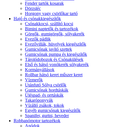
Fender tartók kosarak
Dörzsléc
Horgony vagy csörlőkar tartó
Hajó és csónakkiegészítők
Csónakkocsi, szállító kocsi
Bimini naptetők és tartozékok
Görgők, gumigörgők, sólyakerék
Evezők pádlik
Evezővillák, hüvelyek kiegészítők
Gumicsónak javító szettek
Gumicsónak pumpa és kiegészítők
Tárolódobozok és Csónakülések
Első és hátsó vonókerék sólyakerék
Kormányállások
Rollbar hátsó keret műszer keret
Vízmerők
Utánfutó Sólya csörlők
Gumicsónak hordtáskák
Üléspad- és orrtáskák
Takaróponyvák
Vízálló zsákok, tokok
Egyéb gumicsónak kiegészítők
Spanifer, gurtni, heveder
Robbanómotor tartozékok
Anódok