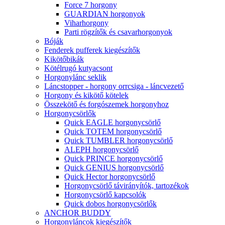
Force 7 horgony
GUARDIAN horgonyok
Viharhorgony
Parti rögzítők és csavarhorgonyok
Bóják
Fenderek pufferek kiegészítők
Kikötőbikák
Kötélrugó kutyacsont
Horgonylánc seklik
Láncstopper - horgony orrcsiga - láncvezető
Horgony és kikötő kötelek
Összekötő és forgószemek horgonyhoz
Horgonycsörlők
Quick EAGLE horgonycsörlő
Quick TOTEM horgonycsörlő
Quick TUMBLER horgonycsörlő
ALEPH horgonycsörlő
Quick PRINCE horgonycsörlő
Quick GENIUS horgonycsörlő
Quick Hector horgonycsörlő
Horgonycsörlő távirányítók, tartozékok
Horgonycsörlő kapcsolók
Quick dobos horgonycsörlők
ANCHOR BUDDY
Horgonyláncok kiegészítők