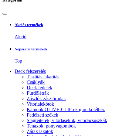
Kategóriák
Akciós termékek
Akció
Népszerű termékek
Top
Deck felszerelés
Tisztítás takarítás
Csáklyák
Deck fedelek
Fürdőlétrák
Zászlók zászlórudak
Vitorlalekötők
Kampók OLIVE-CLIP-ek gumikötélhez
Fedélzeti székek
Stagreiterek, vitorlaseklik, vitorlacsuszkák
Tenaxok, ponyvagombok
Zárak lakatok