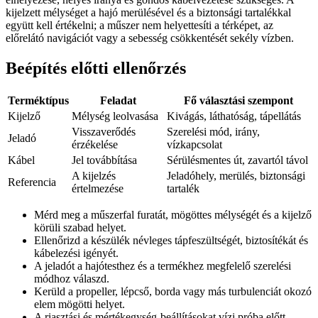
kijelzett mélységet a hajó merülésével és a biztonsági tartalékkal
együtt kell értékelni; a műszer nem helyettesíti a térképet, az
előrelátó navigációt vagy a sebesség csökkentését sekély vízben.
Beépítés előtti ellenőrzés
Terméktípus
Feladat
Fő választási szempont
Kijelző
Mélység leolvasása
Kivágás, láthatóság, tápellátás
Visszaverődés
Szerelési mód, irány,
Jeladó
érzékelése
vízkapcsolat
Kábel
Jel továbbítása
Sérülésmentes út, zavartól távol
A kijelzés
Jeladóhely, merülés, biztonsági
Referencia
értelmezése
tartalék
Mérd meg a műszerfal furatát, mögöttes mélységét és a kijelző
körüli szabad helyet.
Ellenőrizd a készülék névleges tápfeszültségét, biztosítékát és
kábelezési igényét.
A jeladót a hajótesthez és a termékhez megfelelő szerelési
módhoz válaszd.
Kerüld a propeller, lépcső, borda vagy más turbulenciát okozó
elem mögötti helyet.
A riasztási és mértékegység-beállításokat vízi próba előtt