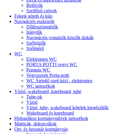
Befúvók
Szellőző csövek
Fekete gömb és kúp
Navigációs eszközök
Dőlésszögmérők
Iránytűk
Navigációs vonalzók körzők táskák
Széljelzők
Szélmérő
WC
Elektromos WC
PORTA POTTI vegyi WC
Pumpás WC
Vegyszerek Porta-potti
WC Átépítő szett kézi - elektromos
WC tartozékok
Vízisí, wakeboard, kneeboard, tube
Tube-ok
Vízisí
Vízisí, tube, wakeboard kötelek kiegészítők
Wakeboard és kneeboard
Hidraulikus kormányművek tartozékok
Matricák, dekorcsíkok
Orr- és farsugár kormányzás