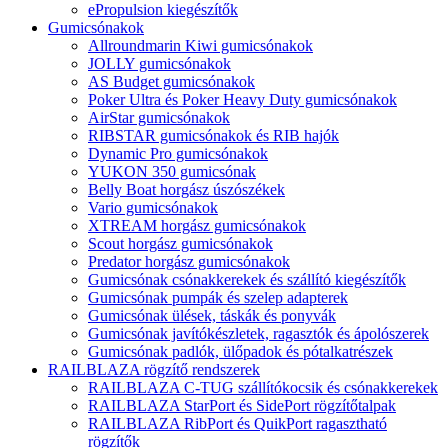
ePropulsion kiegészítők
Gumicsónakok
Allroundmarin Kiwi gumicsónakok
JOLLY gumicsónakok
AS Budget gumicsónakok
Poker Ultra és Poker Heavy Duty gumicsónakok
AirStar gumicsónakok
RIBSTAR gumicsónakok és RIB hajók
Dynamic Pro gumicsónakok
YUKON 350 gumicsónak
Belly Boat horgász úszószékek
Vario gumicsónakok
XTREAM horgász gumicsónakok
Scout horgász gumicsónakok
Predator horgász gumicsónakok
Gumicsónak csónakkerekek és szállító kiegészítők
Gumicsónak pumpák és szelep adapterek
Gumicsónak ülések, táskák és ponyvák
Gumicsónak javítókészletek, ragasztók és ápolószerek
Gumicsónak padlók, ülőpadok és pótalkatrészek
RAILBLAZA rögzítő rendszerek
RAILBLAZA C-TUG szállítókocsik és csónakkerekek
RAILBLAZA StarPort és SidePort rögzítőtalpak
RAILBLAZA RibPort és QuikPort ragasztható
rögzítők