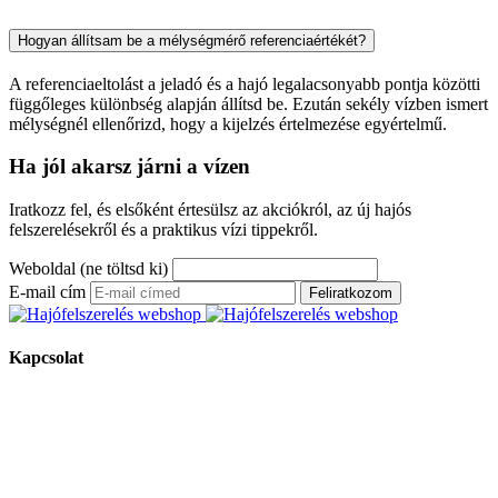
Hogyan állítsam be a mélységmérő referenciaértékét?
A referenciaeltolást a jeladó és a hajó legalacsonyabb pontja közötti
függőleges különbség alapján állítsd be. Ezután sekély vízben ismert
mélységnél ellenőrizd, hogy a kijelzés értelmezése egyértelmű.
Ha jól akarsz járni a vízen
Iratkozz fel, és elsőként értesülsz az akciókról, az új hajós
felszerelésekről és a praktikus vízi tippekről.
Weboldal (ne töltsd ki)
E-mail cím
Feliratkozom
Kapcsolat