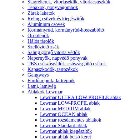
Stagreiterek, vitorlaseklik, vitorlacsuszkák
Tenaxok, ponyvagombok
Zárak lakatok
Reling csövek és kiegészítők
Alumínium csövek
Kormányrúd, kormányrúd-hosszabbító
Orrkilépők
Hálós tárolók
Szellőztető zsák
Saling görgő vitorla védők
Napernyők, napvédő ponyvák
TBS csúszásgátlók, csúszásgátló csíkok
Kapaszkodók, tartozékok
Gangways
Fürdőtrepnik, fartrepnik
Latni, latnivég
Ablakok Lewmar
Lewmar ULTRA LOW-PROFILE ablak
Lewmar LOW-PROFIL ablak
Lewmar MEDIUM ablak
Lewmar OCEAN ablak
Lewmar rozsdamentes ablakok
Lewmar Standard ablak
Lewmar ablak kiegészítők
Lewmar ablak belső keret