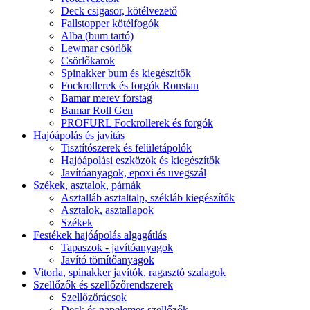
Deck csigasor, kötélvezető
Fallstopper kötélfogók
Alba (bum tartó)
Lewmar csörlők
Csörlőkarok
Spinakker bum és kiegészítők
Fockrollerek és forgók Ronstan
Bamar merev forstag
Bamar Roll Gen
PROFURL Fockrollerek és forgók
Hajóápolás és javítás
Tisztítószerek és felületápolók
Hajóápolási eszközök és kiegészítők
Javítóanyagok, epoxi és üvegszál
Székek, asztalok, párnák
Asztalláb asztaltalp, székláb kiegészítők
Asztalok, asztallapok
Székek
Festékek hajóápolás algagátlás
Tapaszok - javítóanyagok
Javító tömítőanyagok
Vitorla, spinakker javítók, ragasztó szalagok
Szellőzők és szellőzőrendszerek
Szellőzőrácsok
Deck és napelemes szellőzők