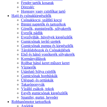
Fender tartók kosarak
Dörzsléc
Horgony vagy csörlőkar tartó
Hajó és csónakkiegészítők
Csónakkocsi, szállító kocsi
Bimini naptetők és tartozékok
Görgők, gumigörgők, sólyakerék
Evezők pádlik
Evezővillák, hüvelyek kiegészítők
Gumicsónak javító szettek
Gumicsónak pumpa és kiegészítők
Tárolódobozok és Csónakülések
Első és hátsó vonókerék sólyakerék
Kormányállások
Rollbar hátsó keret műszer keret
Vízmerők
Utánfutó Sólya csörlők
Gumicsónak hordtáskák
Üléspad- és orrtáskák
Takaróponyvák
Vízálló zsákok, tokok
Egyéb gumicsónak kiegészítők
Spanifer, gurtni, heveder
Robbanómotor tartozékok
Anódok