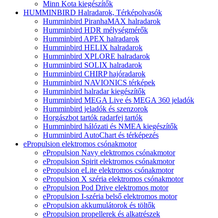
Minn Kota kiegészítők
HUMMINBIRD Halradarok, Térképolvasók
Humminbird PiranhaMAX halradarok
Humminbird HDR mélységmérők
Humminbird APEX halradarok
Humminbird HELIX halradarok
Humminbird XPLORE halradarok
Humminbird SOLIX halradarok
Humminbird CHIRP hajóradarok
Humminbird NAVIONICS térképek
Humminbird halradar kiegészítők
Humminbird MEGA Live és MEGA 360 jeladók
Humminbird jeladók és szenzorok
Horgászbot tartók radarfej tartók
Humminbird hálózati és NMEA kiegészítők
Humminbird AutoChart és térképezés
ePropulsion elektromos csónakmotor
ePropulsion Navy elektromos csónakmotor
ePropulsion Spirit elektromos csónakmotor
ePropulsion eLite elektromos csónakmotor
ePropulsion X széria elektromos csónakmotor
ePropulsion Pod Drive elektromos motor
ePropulsion I-széria belső elektromos motor
ePropulsion akkumulátorok és töltők
ePropulsion propellerek és alkatrészek