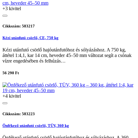
+3 kivitel
Cikkszám: 583217
Kézi utánfutó csörlő, CE, 750 kg
Kézi utánfutó csörlő hajóutánfutóhoz és sólyázáshoz. A 750 kg,
áttétel 1:4,1, kar 14 cm, heveder 45–50 mm változat segít a csónak
vízre engedésében és felhúzás…
56 290 Ft
+4 kivitel
Cikkszám: 583223
Önfékező utánfutó csörlő, TÜV, 360 kg
Önfékező utánfutó csörlő hajóutánfutóhoz és sólyázáshoz. A 360