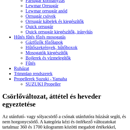
Farsugár kormányzás
Lewmar Orrsugár
Lewmar orrsugár anód
Orrsugár csövek
Orrsugár kábelek és kiegészítők
Quick orrsugár
Quick orrsugár kiegészítők, irányítás
Hűtés fűtés főzés mosogatás
Gázfőzők főzőlapok
Hűtőszekrények, hűtőboxok
Mosogatók kiegészítők
Bojlerek és vízmelegítők
Fűtés
Ruházat
Trimmlap rendszerek
Propellerek Suzuki - Yamaha
SUZUKI Propeller
Csörlőváltozat, áttétel és heveder
egyeztetése
Az utánfutó- vagy sólyacsörlő a csónak utánfutóra húzását segíti, és
nem horgonycsörlő. A kategória kézi és önfékező változatokat
tartalmaz 360 és 1700 kilogramm közötti megadott értékekkel,