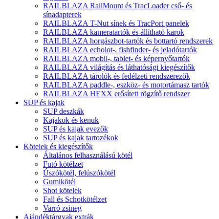
RAILBLAZA RailMount és TracLoader cső- és
sínadapterek
RAILBLAZA T-Nut sínek és TracPort panelek
RAILBLAZA kameratartók és állítható karok
RAILBLAZA horgászbot-tartók és bottartó rendszerek
RAILBLAZA echolot-, fishfinder- és jeladótartók
RAILBLAZA mobil-, tablet- és képernyőtartók
RAILBLAZA világítás és láthatósági kiegészítők
RAILBLAZA tárolók és fedélzeti rendszerezők
RAILBLAZA paddle-, eszköz- és motortámasz tartók
RAILBLAZA HEXX erősített rögzítő rendszer
SUP és kajak
SUP deszkák
Kajakok és kenuk
SUP és kajak evezők
SUP és kajak tartozékok
Kötelek és kiegészítők
Általános felhasználású kötél
Futó kötélzet
Úszókötél, felúszókötél
Gumikötél
Shot kötelek
Fall és Schotkötélzet
Varró zsineg
Ajándéktárgyak extrák