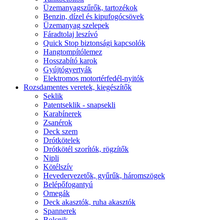
Üzemanyagszűrők, tartozékok
Benzin, dízel és kipufogócsövek
Üzemanyag szelepek
Fáradtolaj leszívó
Quick Stop biztonsági kapcsolók
Hangtompítólemez
Hosszabító karok
Gyújtógyertyák
Elektromos motortérfedél-nyitók
Rozsdamentes veretek, kiegészítők
Seklik
Patentseklik - snapsekli
Karabínerek
Zsanérok
Deck szem
Drótkötelek
Drótkötél szorítók, rögzítők
Nipli
Kötélszív
Hevedervezetők, gyűrűk, háromszögek
Belépőfogantyú
Omegák
Deck akasztók, ruha akasztók
Spannerek
Bolcnik