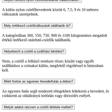
A külön nylon csörlőhevederek között 6, 7,5, 9 és 10 méteres
változatok szerepelnek.
Mely önfékező csörlőváltozatok találhatók itt?
A kategóriában 360, 550, 750, 900 és 1100 kilogrammos megadott
értékű önfékező utánfutó-csörlők találhatók.
Helyettesíti a csörlő a szállítási lekötést?
Nem, a csörlő a felhúzó rendszer része; közúti vagy egyéb
szállításhoz a csónakot külön, megfelelő rögzítéssel is biztosítani
kell.
Miért fontos az egyenes hevederfutás a dobon?
Az egyenes futás segít rendezett rétegekben feltekerni a hevedert, és
csökkenti az oldalirányú torlódás vagy dörzsölés esélyét.
Melyik adatot nézzem a csörlő áttétele mellett?