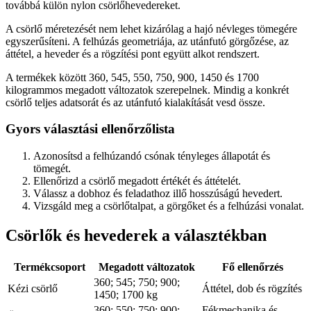
továbbá külön nylon csörlőhevedereket.
A csörlő méretezését nem lehet kizárólag a hajó névleges tömegére
egyszerűsíteni. A felhúzás geometriája, az utánfutó görgőzése, az
áttétel, a heveder és a rögzítési pont együtt alkot rendszert.
A termékek között 360, 545, 550, 750, 900, 1450 és 1700
kilogrammos megadott változatok szerepelnek. Mindig a konkrét
csörlő teljes adatsorát és az utánfutó kialakítását vesd össze.
Gyors választási ellenőrzőlista
Azonosítsd a felhúzandó csónak tényleges állapotát és
tömegét.
Ellenőrizd a csörlő megadott értékét és áttételét.
Válassz a dobhoz és feladathoz illő hosszúságú hevedert.
Vizsgáld meg a csörlőtalpat, a görgőket és a felhúzási vonalat.
Csörlők és hevederek a választékban
Termékcsoport
Megadott változatok
Fő ellenőrzés
360; 545; 750; 900;
Kézi csörlő
Áttétel, dob és rögzítés
1450; 1700 kg
360; 550; 750; 900;
Fékmechanika és