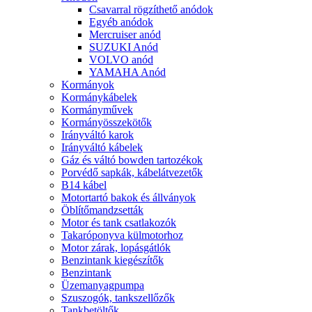
Csavarral rögzíthető anódok
Egyéb anódok
Mercruiser anód
SUZUKI Anód
VOLVO anód
YAMAHA Anód
Kormányok
Kormánykábelek
Kormányművek
Kormányösszekötők
Irányváltó karok
Irányváltó kábelek
Gáz és váltó bowden tartozékok
Porvédő sapkák, kábelátvezetők
B14 kábel
Motortartó bakok és állványok
Öblítőmandzsetták
Motor és tank csatlakozók
Takaróponyva külmotorhoz
Motor zárak, lopásgátlók
Benzintank kiegészítők
Benzintank
Üzemanyagpumpa
Szuszogók, tankszellőzők
Tankbetöltők