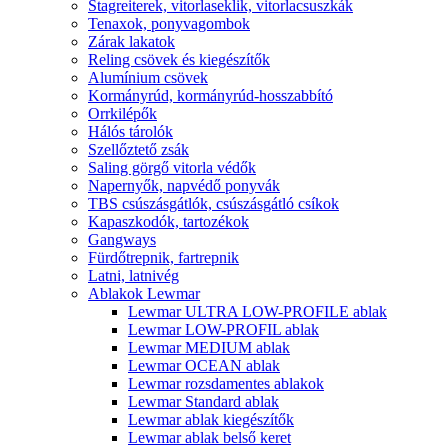
Stagreiterek, vitorlaseklik, vitorlacsuszkák
Tenaxok, ponyvagombok
Zárak lakatok
Reling csövek és kiegészítők
Alumínium csövek
Kormányrúd, kormányrúd-hosszabbító
Orrkilépők
Hálós tárolók
Szellőztető zsák
Saling görgő vitorla védők
Napernyők, napvédő ponyvák
TBS csúszásgátlók, csúszásgátló csíkok
Kapaszkodók, tartozékok
Gangways
Fürdőtrepnik, fartrepnik
Latni, latnivég
Ablakok Lewmar
Lewmar ULTRA LOW-PROFILE ablak
Lewmar LOW-PROFIL ablak
Lewmar MEDIUM ablak
Lewmar OCEAN ablak
Lewmar rozsdamentes ablakok
Lewmar Standard ablak
Lewmar ablak kiegészítők
Lewmar ablak belső keret