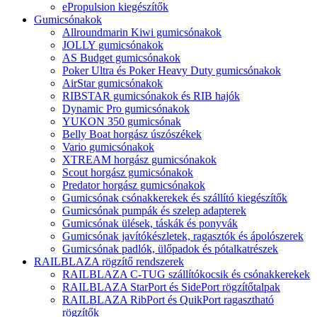
ePropulsion kiegészítők
Gumicsónakok
Allroundmarin Kiwi gumicsónakok
JOLLY gumicsónakok
AS Budget gumicsónakok
Poker Ultra és Poker Heavy Duty gumicsónakok
AirStar gumicsónakok
RIBSTAR gumicsónakok és RIB hajók
Dynamic Pro gumicsónakok
YUKON 350 gumicsónak
Belly Boat horgász úszószékek
Vario gumicsónakok
XTREAM horgász gumicsónakok
Scout horgász gumicsónakok
Predator horgász gumicsónakok
Gumicsónak csónakkerekek és szállító kiegészítők
Gumicsónak pumpák és szelep adapterek
Gumicsónak ülések, táskák és ponyvák
Gumicsónak javítókészletek, ragasztók és ápolószerek
Gumicsónak padlók, ülőpadok és pótalkatrészek
RAILBLAZA rögzítő rendszerek
RAILBLAZA C-TUG szállítókocsik és csónakkerekek
RAILBLAZA StarPort és SidePort rögzítőtalpak
RAILBLAZA RibPort és QuikPort ragasztható
rögzítők