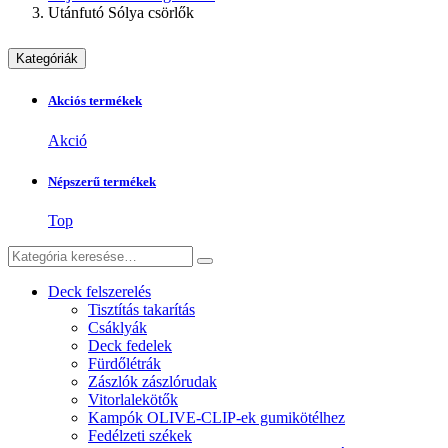
Utánfutó Sólya csörlők
Kategóriák
Akciós termékek
Akció
Népszerű termékek
Top
Deck felszerelés
Tisztítás takarítás
Csáklyák
Deck fedelek
Fürdőlétrák
Zászlók zászlórudak
Vitorlalekötők
Kampók OLIVE-CLIP-ek gumikötélhez
Fedélzeti székek