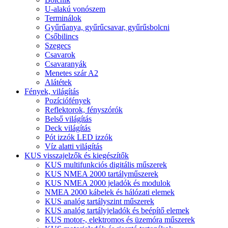
U-alakú vonószem
Terminálok
Gyűrűanya, gyűrűcsavar, gyűrűsbolcni
Csőbilincs
Szegecs
Csavarok
Csavaranyák
Menetes szár A2
Alátétek
Fények, világítás
Pozíciófények
Reflektorok, fényszórók
Belső világítás
Deck világítás
Pót izzók LED izzók
Víz alatti világítás
KUS visszajelzők és kiegészítők
KUS multifunkciós digitális műszerek
KUS NMEA 2000 tartályműszerek
KUS NMEA 2000 jeladók és modulok
NMEA 2000 kábelek és hálózati elemek
KUS analóg tartályszint műszerek
KUS analóg tartályjeladók és beépítő elemek
KUS motor-, elektromos és üzemóra műszerek