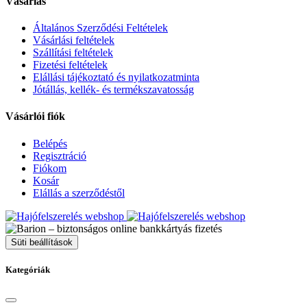
Vásárlás
Általános Szerződési Feltételek
Vásárlási feltételek
Szállítási feltételek
Fizetési feltételek
Elállási tájékoztató és nyilatkozatminta
Jótállás, kellék- és termékszavatosság
Vásárlói fiók
Belépés
Regisztráció
Fiókom
Kosár
Elállás a szerződéstől
Süti beállítások
Kategóriák