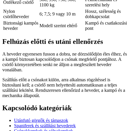
Önfékező csörlő
1100 kg
szerelési hely
Nylon
Hossz, szélesség és
6; 7,5; 9 vagy 10 m
csörlőheveder
dobkapcsolat
Biztonsági kampós
Kampó és csatlakozási
Modell szerint eltérő
heveder
pont
Felhúzás előtti és utáni ellenőrzés
A heveder egyenesen fusson a dobra, ne dörzsölődjön éles élhez, és
a kampó biztosan kapcsolódjon a csónak megfelelő pontjához. A
csörlő környezetében senki ne álljon a megfeszített heveder
vonalában.
Szállítás előtt a csónakot külön, arra alkalmas rögzítéssel is
biztosítani kell; a csörlő nem helyettesíti automatikusan a teljes
szállítási lekötést. Rendszeresen ellenőrizd a heveder, a kampó és a
mechanika állapotát.
Kapcsolódó kategóriák
Utánfutó görgők és támaszok
Spaniferek és szállítási hevederek
Csónakkerekek és sólyakerekek