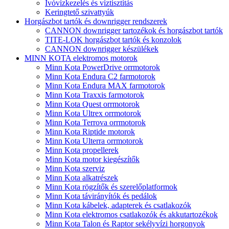
Ivóvízkezelés és víztisztítás
Keringtető szivattyúk
Horgászbot tartók és downrigger rendszerek
CANNON downrigger tartozékok és horgászbot tartók
TITE-LOK horgászbot tartók és konzolok
CANNON downrigger készülékek
MINN KOTA elektromos motorok
Minn Kota PowerDrive orrmotorok
Minn Kota Endura C2 farmotorok
Minn Kota Endura MAX farmotorok
Minn Kota Traxxis farmotorok
Minn Kota Quest orrmotorok
Minn Kota Ultrex orrmotorok
Minn Kota Terrova orrmotorok
Minn Kota Riptide motorok
Minn Kota Ulterra orrmotorok
Minn Kota propellerek
Minn Kota motor kiegészítők
Minn Kota szerviz
Minn Kota alkatrészek
Minn Kota rögzítők és szerelőplatformok
Minn Kota távirányítók és pedálok
Minn Kota kábelek, adapterek és csatlakozók
Minn Kota elektromos csatlakozók és akkutartozékok
Minn Kota Talon és Raptor sekélyvízi horgonyok