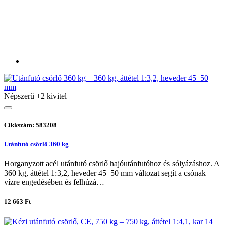
Népszerű
+2 kivitel
Cikkszám: 583208
Utánfutó csörlő 360 kg
Horganyzott acél utánfutó csörlő hajóutánfutóhoz és sólyázáshoz. A
360 kg, áttétel 1:3,2, heveder 45–50 mm változat segít a csónak
vízre engedésében és felhúzá…
12 663 Ft