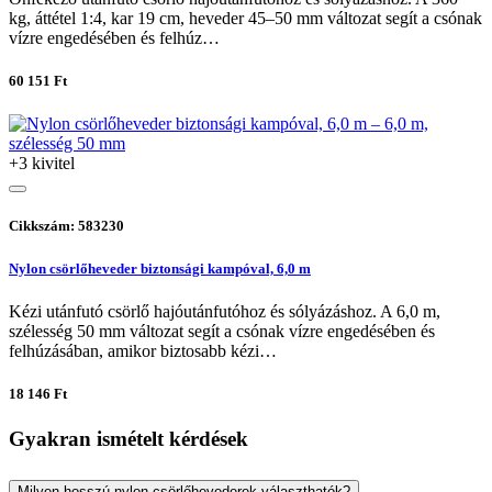
kg, áttétel 1:4, kar 19 cm, heveder 45–50 mm változat segít a csónak
vízre engedésében és felhúz…
60 151 Ft
+3 kivitel
Cikkszám: 583230
Nylon csörlőheveder biztonsági kampóval, 6,0 m
Kézi utánfutó csörlő hajóutánfutóhoz és sólyázáshoz. A 6,0 m,
szélesség 50 mm változat segít a csónak vízre engedésében és
felhúzásában, amikor biztosabb kézi…
18 146 Ft
Gyakran ismételt kérdések
Milyen hosszú nylon csörlőhevederek választhatók?