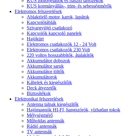
KUS motorjeladók és riasztó tartozékok
KUS kormányállás-, trim- és sebességmérők
Elektromos felszerelések
Ablaktörlő motor, karok, lapátok
Kapcsolótáblák
Szivargyújtó csatlakozó
Kapcsolók kapcsoló panelek
Hajókürt
Elektromos csatlakozók 12 - 24 Volt
Elektromos csatlakozók 230 Volt
220 voltos hosszabbítók, átalakítók
Akkumulátor dobozok
Akkumulátor saruk
Akkumulátor töltők
Akkumulátorok
Kábelek és kiegészítőik
Deck átvezetők
Biztosítékok
Elektronikai felszerelések
Antenna talpak kiegészítők
Hajómagnók HI-FI, hangszórók, vízhatlan tokok
Mélységmérő
Műholdas antennák
Rádió antennák
TV antennák