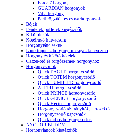
Force 7 horgony
GUARDIAN horgonyok
Viharhorgony
Parti rögzítők és csavarhorgonyok
Bóják
Fenderek pufferek kiegészítők
Kikötőbikák
Kötélrugó kutyacsont
Horgonylánc seklik
Láncstopper - horgony orrcsiga - láncvezető
Horgony és kikötő kötelek
Összekötő és forgószemek horgonyhoz
Horgonycsörlők
Quick EAGLE horgonycsörlő
Quick TOTEM horgonycsörlő
Quick TUMBLER horgonycsörlő
ALEPH horgonycsörlő
Quick PRINCE horgonycsörlő
Quick GENIUS horgonycsörlő
Quick Hector horgonycsörlő
Horgonycsörlő távirányítók, tartozékok
Horgonycsörlő kapcsolók
Quick dobos horgonycsörlők
ANCHOR BUDDY
Horgonyláncok kiegészítők