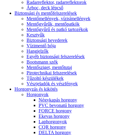
Radarreflektor, radarreflektorok
Árboc, deck lépcső
Biztonsági és mentőfelszerelések
Mentőmellények, vízisímellények
Mentőgyűrűk, mentőpatkók
Mentőgyűrű és patkó tartozékok
Kesztyűk
Biztonsági hevederek
Vízimentő bója
Hangjelzők
Egyéb biztonsági felszerelések
Bootsmann szék
Mentősziget, mentőtutaj
Pirotechnikai felszerelések
Tűzoltó készülékek
Vészjeladók és vészfények
Horgonyzás és kikötés
Horgonyok
Négykapás horgony
PVC bevonatú horgony
FORCE horgony
Ekevas horgony
Laphorgonyok
CQR horgony
DELTA horgony