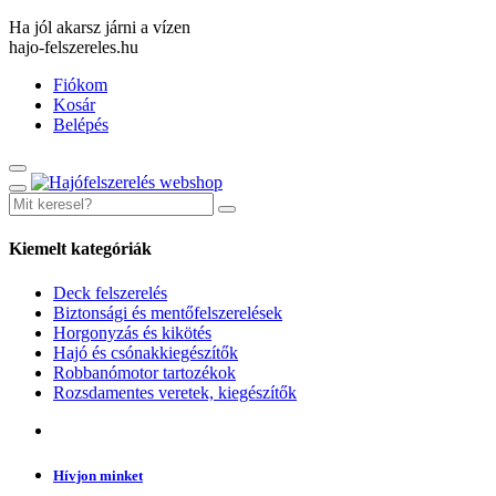
Ha jól akarsz járni a vízen
hajo-felszereles.hu
Fiókom
Kosár
Belépés
Kiemelt kategóriák
Deck felszerelés
Biztonsági és mentőfelszerelések
Horgonyzás és kikötés
Hajó és csónakkiegészítők
Robbanómotor tartozékok
Rozsdamentes veretek, kiegészítők
Hívjon minket