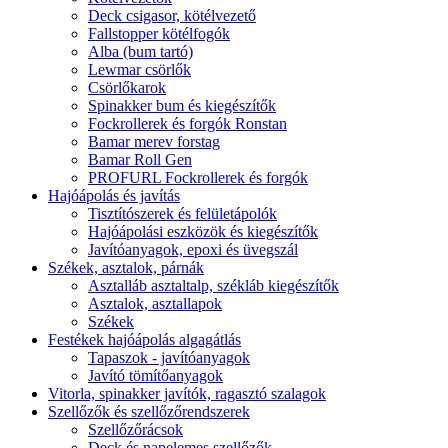
Deck csigasor, kötélvezető
Fallstopper kötélfogók
Alba (bum tartó)
Lewmar csörlők
Csörlőkarok
Spinakker bum és kiegészítők
Fockrollerek és forgók Ronstan
Bamar merev forstag
Bamar Roll Gen
PROFURL Fockrollerek és forgók
Hajóápolás és javítás
Tisztítószerek és felületápolók
Hajóápolási eszközök és kiegészítők
Javítóanyagok, epoxi és üvegszál
Székek, asztalok, párnák
Asztalláb asztaltalp, székláb kiegészítők
Asztalok, asztallapok
Székek
Festékek hajóápolás algagátlás
Tapaszok - javítóanyagok
Javító tömítőanyagok
Vitorla, spinakker javítók, ragasztó szalagok
Szellőzők és szellőzőrendszerek
Szellőzőrácsok
Deck és napelemes szellőzők