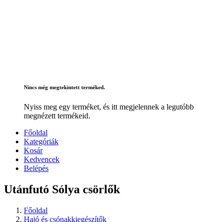
Nincs még megtekintett terméked.
Nyiss meg egy terméket, és itt megjelennek a legutóbb
megnézett termékeid.
Főoldal
Kategóriák
Kosár
Kedvencek
Belépés
Utánfutó Sólya csörlők
Főoldal
Hajó és csónakkiegészítők