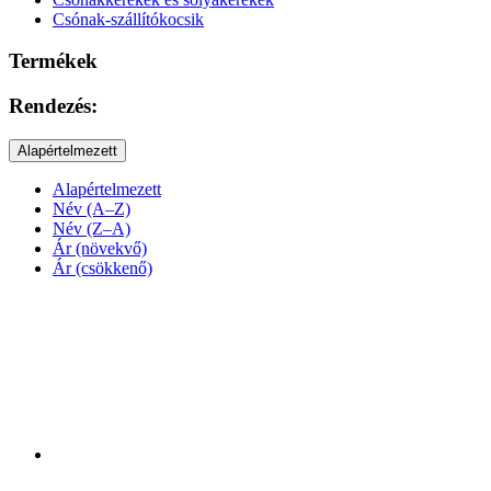
Csónak-szállítókocsik
Termékek
Rendezés:
Alapértelmezett
Alapértelmezett
Név (A–Z)
Név (Z–A)
Ár (növekvő)
Ár (csökkenő)