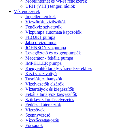
Mobilinternet és Wi-Fi rendszerek
URH (VHF) tengeri rádiók
Vízrendszerek
Impeller kerekek
Vízszűrők, víztisztítók
Fenékvíz szivattyúk
Vízpumpa automata kapcsolók
FLOJET pumpa
Jabsco vízpumpa
JOHNSON vízpumpa
Levegőztető és oxigénpumpák
Macerátor - fekália pumpa
IMPELLER pumpa
Kiegyenlítő tartály vízrendszerekhez
Kézi vízszivattyú
Tusolók, zuhanyzók
Vízelvezetők elzárók
Víztartályok és kiegészítők
Fekália tartályok kiegészítők
Szürkevíz tárolás elvezetés
Fedélzeti áteresztők
Vízcsövek
Szennyvízcső
Vízcsőcsatlakozók
Főcsapok