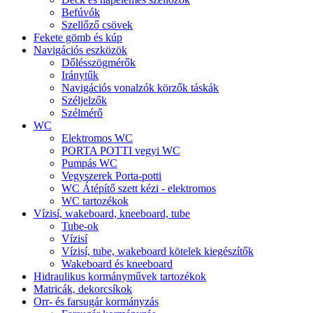
Befúvók
Szellőző csövek
Fekete gömb és kúp
Navigációs eszközök
Dőlésszögmérők
Iránytűk
Navigációs vonalzók körzők táskák
Széljelzők
Szélmérő
WC
Elektromos WC
PORTA POTTI vegyi WC
Pumpás WC
Vegyszerek Porta-potti
WC Átépítő szett kézi - elektromos
WC tartozékok
Vízisí, wakeboard, kneeboard, tube
Tube-ok
Vízisí
Vízisí, tube, wakeboard kötelek kiegészítők
Wakeboard és kneeboard
Hidraulikus kormányművek tartozékok
Matricák, dekorcsíkok
Orr- és farsugár kormányzás