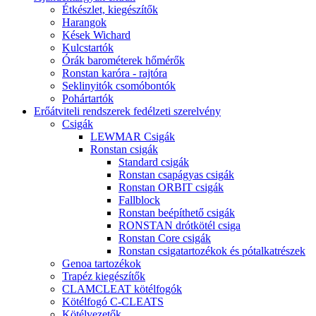
Étkészlet, kiegészítők
Harangok
Kések Wichard
Kulcstartók
Órák barométerek hőmérők
Ronstan karóra - rajtóra
Seklinyitók csomóbontók
Pohártartók
Erőátviteli rendszerek fedélzeti szerelvény
Csigák
LEWMAR Csigák
Ronstan csigák
Standard csigák
Ronstan csapágyas csigák
Ronstan ORBIT csigák
Fallblock
Ronstan beépíthető csigák
RONSTAN drótkötél csiga
Ronstan Core csigák
Ronstan csigatartozékok és pótalkatrészek
Genoa tartozékok
Trapéz kiegészítők
CLAMCLEAT kötélfogók
Kötélfogó C-CLEATS
Kötélvezetők