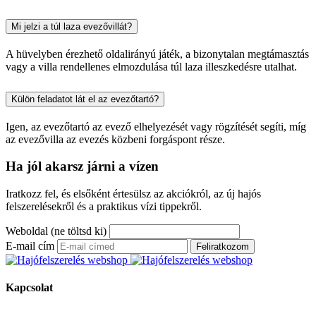
Mi jelzi a túl laza evezővillát?
A hüvelyben érezhető oldalirányú játék, a bizonytalan megtámasztás
vagy a villa rendellenes elmozdulása túl laza illeszkedésre utalhat.
Külön feladatot lát el az evezőtartó?
Igen, az evezőtartó az evező elhelyezését vagy rögzítését segíti, míg
az evezővilla az evezés közbeni forgáspont része.
Ha jól akarsz járni a vízen
Iratkozz fel, és elsőként értesülsz az akciókról, az új hajós
felszerelésekről és a praktikus vízi tippekről.
Weboldal (ne töltsd ki)
E-mail cím
Feliratkozom
Kapcsolat