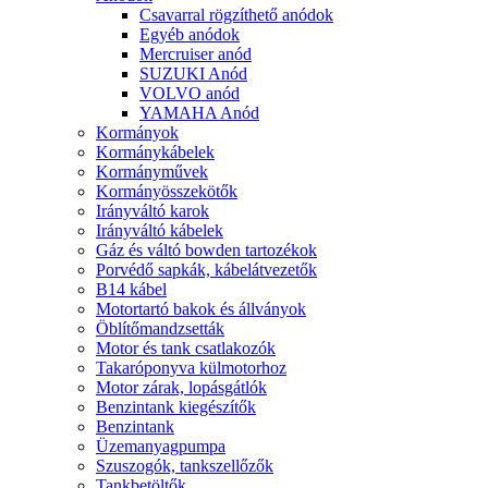
Csavarral rögzíthető anódok
Egyéb anódok
Mercruiser anód
SUZUKI Anód
VOLVO anód
YAMAHA Anód
Kormányok
Kormánykábelek
Kormányművek
Kormányösszekötők
Irányváltó karok
Irányváltó kábelek
Gáz és váltó bowden tartozékok
Porvédő sapkák, kábelátvezetők
B14 kábel
Motortartó bakok és állványok
Öblítőmandzsetták
Motor és tank csatlakozók
Takaróponyva külmotorhoz
Motor zárak, lopásgátlók
Benzintank kiegészítők
Benzintank
Üzemanyagpumpa
Szuszogók, tankszellőzők
Tankbetöltők