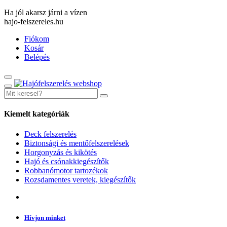
Ha jól akarsz járni a vízen
hajo-felszereles.hu
Fiókom
Kosár
Belépés
Kiemelt kategóriák
Deck felszerelés
Biztonsági és mentőfelszerelések
Horgonyzás és kikötés
Hajó és csónakkiegészítők
Robbanómotor tartozékok
Rozsdamentes veretek, kiegészítők
Hívjon minket