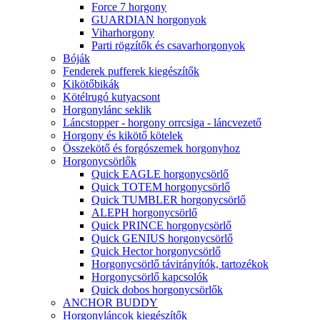
Force 7 horgony
GUARDIAN horgonyok
Viharhorgony
Parti rögzítők és csavarhorgonyok
Bóják
Fenderek pufferek kiegészítők
Kikötőbikák
Kötélrugó kutyacsont
Horgonylánc seklik
Láncstopper - horgony orrcsiga - láncvezető
Horgony és kikötő kötelek
Összekötő és forgószemek horgonyhoz
Horgonycsörlők
Quick EAGLE horgonycsörlő
Quick TOTEM horgonycsörlő
Quick TUMBLER horgonycsörlő
ALEPH horgonycsörlő
Quick PRINCE horgonycsörlő
Quick GENIUS horgonycsörlő
Quick Hector horgonycsörlő
Horgonycsörlő távirányítók, tartozékok
Horgonycsörlő kapcsolók
Quick dobos horgonycsörlők
ANCHOR BUDDY
Horgonyláncok kiegészítők