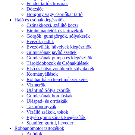
Fender tartók kosarak
Dörzsléc
Horgony vagy csörlőkar tartó
Hajó és csónakkiegészítők
Csónakkocsi, szállító kocsi
Bimini naptetők és tartozékok
Görgők, gumigörgők, sólyakerék
Evezők pádlik
Evezővillák, hüvelyek kiegészítők
Gumicsónak javító szettek
Gumicsónak pumpa és kiegészítők
Tárolódobozok és Csónakülések
Első és hátsó vonókerék sólyakerék
Kormányállások
Rollbar hátsó keret műszer keret
Vízmerők
Utánfutó Sólya csörlők
Gumicsónak hordtáskák
Üléspad- és orrtáskák
Takaróponyvák
Vízálló zsákok, tokok
Egyéb gumicsónak kiegészítők
Spanifer, gurtni, heveder
Robbanómotor tartozékok
Anódok