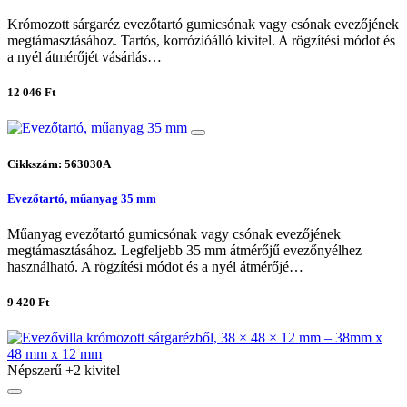
Krómozott sárgaréz evezőtartó gumicsónak vagy csónak evezőjének
megtámasztásához. Tartós, korrózióálló kivitel. A rögzítési módot és
a nyél átmérőjét vásárlás…
12 046 Ft
Cikkszám: 563030A
Evezőtartó, műanyag 35 mm
Műanyag evezőtartó gumicsónak vagy csónak evezőjének
megtámasztásához. Legfeljebb 35 mm átmérőjű evezőnyélhez
használható. A rögzítési módot és a nyél átmérőjé…
9 420 Ft
Népszerű
+2 kivitel