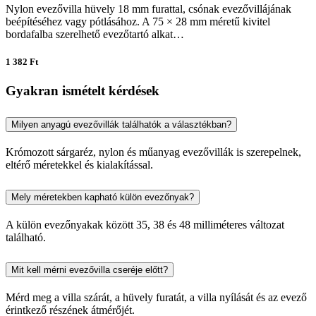
Nylon evezővilla hüvely 18 mm furattal, csónak evezővillájának
beépítéséhez vagy pótlásához. A 75 × 28 mm méretű kivitel
bordafalba szerelhető evezőtartó alkat…
1 382 Ft
Gyakran ismételt kérdések
Milyen anyagú evezővillák találhatók a választékban?
Krómozott sárgaréz, nylon és műanyag evezővillák is szerepelnek,
eltérő méretekkel és kialakítással.
Mely méretekben kapható külön evezőnyak?
A külön evezőnyakak között 35, 38 és 48 milliméteres változat
található.
Mit kell mérni evezővilla cseréje előtt?
Mérd meg a villa szárát, a hüvely furatát, a villa nyílását és az evező
érintkező részének átmérőjét.