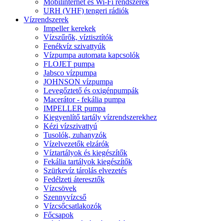
Mobilinternet és Wi-Fi rendszerek
URH (VHF) tengeri rádiók
Vízrendszerek
Impeller kerekek
Vízszűrők, víztisztítók
Fenékvíz szivattyúk
Vízpumpa automata kapcsolók
FLOJET pumpa
Jabsco vízpumpa
JOHNSON vízpumpa
Levegőztető és oxigénpumpák
Macerátor - fekália pumpa
IMPELLER pumpa
Kiegyenlítő tartály vízrendszerekhez
Kézi vízszivattyú
Tusolók, zuhanyzók
Vízelvezetők elzárók
Víztartályok és kiegészítők
Fekália tartályok kiegészítők
Szürkevíz tárolás elvezetés
Fedélzeti áteresztők
Vízcsövek
Szennyvízcső
Vízcsőcsatlakozók
Főcsapok