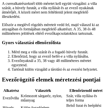
A cserealkatrészeknél több méretet kell együtt vizsgálni: a villa
szárát, a hüvely furatát, a villa nyílását és az evező nyakának
átmérőjét. A közeli méret nem feltétlenül jelent megfelelő
illeszkedést.
Először a meglévő rögzítés méreteit vedd fel, majd válaszd ki az
anyagában és formájában megfelelő alkatrészt. A 35, 38 és 48
milliméteres jelölések eltérő evezőkapcsolatokhoz tartoznak.
Gyors választási ellenőrzőlista
Mérd meg a villa szárát és a fogadó hüvely furatát.
Ellenőrizd, hogy az evező befér-e a villa nyílásába.
Evezőnyaknál a 35, 38 vagy 48 milliméteres méretet
egyeztesd.
Tartónál külön vizsgáld a tárolási és az evezési helyzetet.
Evezőrögzítő elemek méretezési pontjai
Alkatrész
Választék
Ellenőrizendő méret
Krómozott sárgaréz, nylon,
Szár, villa nyílása és
Evezővilla
műanyag
teljes forma
Belső furat és beépítési
Hüvely
Külön fogadóelem