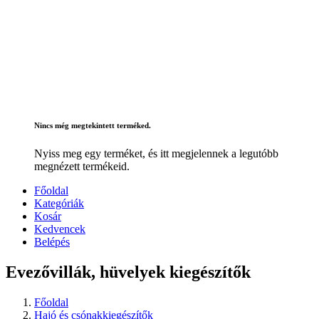
Nincs még megtekintett terméked.
Nyiss meg egy terméket, és itt megjelennek a legutóbb
megnézett termékeid.
Főoldal
Kategóriák
Kosár
Kedvencek
Belépés
Evezővillák, hüvelyek kiegészítők
Főoldal
Hajó és csónakkiegészítők