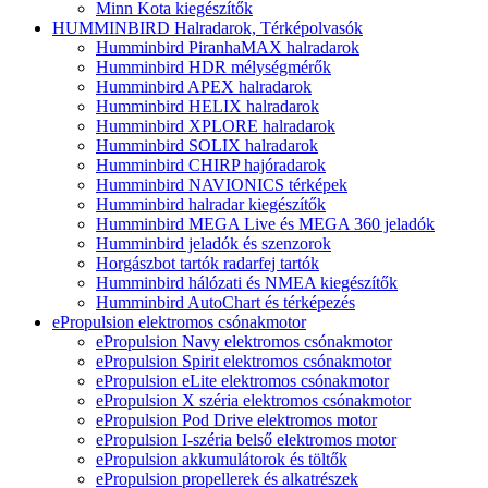
Minn Kota kiegészítők
HUMMINBIRD Halradarok, Térképolvasók
Humminbird PiranhaMAX halradarok
Humminbird HDR mélységmérők
Humminbird APEX halradarok
Humminbird HELIX halradarok
Humminbird XPLORE halradarok
Humminbird SOLIX halradarok
Humminbird CHIRP hajóradarok
Humminbird NAVIONICS térképek
Humminbird halradar kiegészítők
Humminbird MEGA Live és MEGA 360 jeladók
Humminbird jeladók és szenzorok
Horgászbot tartók radarfej tartók
Humminbird hálózati és NMEA kiegészítők
Humminbird AutoChart és térképezés
ePropulsion elektromos csónakmotor
ePropulsion Navy elektromos csónakmotor
ePropulsion Spirit elektromos csónakmotor
ePropulsion eLite elektromos csónakmotor
ePropulsion X széria elektromos csónakmotor
ePropulsion Pod Drive elektromos motor
ePropulsion I-széria belső elektromos motor
ePropulsion akkumulátorok és töltők
ePropulsion propellerek és alkatrészek