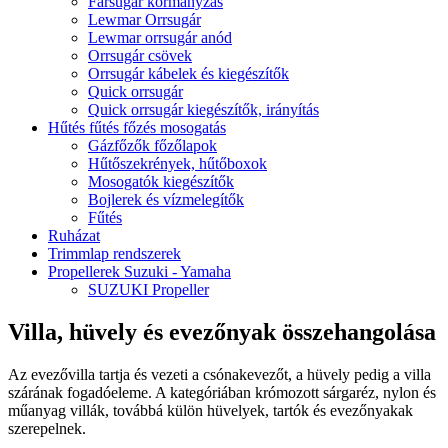
Farsugár kormányzás
Lewmar Orrsugár
Lewmar orrsugár anód
Orrsugár csövek
Orrsugár kábelek és kiegészítők
Quick orrsugár
Quick orrsugár kiegészítők, irányítás
Hűtés fűtés főzés mosogatás
Gázfőzők főzőlapok
Hűtőszekrények, hűtőboxok
Mosogatók kiegészítők
Bojlerek és vízmelegítők
Fűtés
Ruházat
Trimmlap rendszerek
Propellerek Suzuki - Yamaha
SUZUKI Propeller
Villa, hüvely és evezőnyak összehangolása
Az evezővilla tartja és vezeti a csónakevezőt, a hüvely pedig a villa
szárának fogadóeleme. A kategóriában krómozott sárgaréz, nylon és
műanyag villák, továbbá külön hüvelyek, tartók és evezőnyakak
szerepelnek.