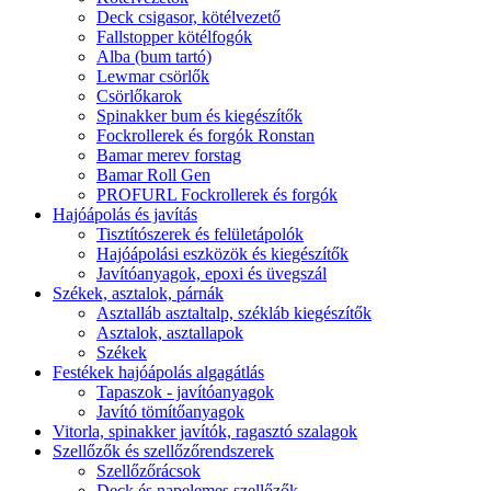
Deck csigasor, kötélvezető
Fallstopper kötélfogók
Alba (bum tartó)
Lewmar csörlők
Csörlőkarok
Spinakker bum és kiegészítők
Fockrollerek és forgók Ronstan
Bamar merev forstag
Bamar Roll Gen
PROFURL Fockrollerek és forgók
Hajóápolás és javítás
Tisztítószerek és felületápolók
Hajóápolási eszközök és kiegészítők
Javítóanyagok, epoxi és üvegszál
Székek, asztalok, párnák
Asztalláb asztaltalp, székláb kiegészítők
Asztalok, asztallapok
Székek
Festékek hajóápolás algagátlás
Tapaszok - javítóanyagok
Javító tömítőanyagok
Vitorla, spinakker javítók, ragasztó szalagok
Szellőzők és szellőzőrendszerek
Szellőzőrácsok
Deck és napelemes szellőzők