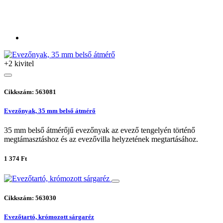
+2 kivitel
Cikkszám: 563081
Evezőnyak, 35 mm belső átmérő
35 mm belső átmérőjű evezőnyak az evező tengelyén történő
megtámasztáshoz és az evezővilla helyzetének megtartásához.
1 374 Ft
Cikkszám: 563030
Evezőtartó, krómozott sárgaréz