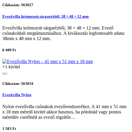
Cikkszám: 563027
Evezővilla krómozott sárgarézből, 38 × 48 × 12 mm
Evezővilla krómozott sárgarézből, 38 × 48 × 12 mm. Evező
csónakoldali megtámasztásához. A kiválasztás legfontosabb adata:
38mm x 48 mm x 12 mm.
6 409 Ft
+1 kivitel
Cikkszám: 563034
Evezővilla Nylon
Nylon evezővilla csónakok evezőrendszeréhez. A 41 mm x 51 mm
x 18 mm méretű kivitel akkor hasznos, ha pótolnád vagy pontos
méretűre cserélnéd az evező rögzítőe…
1 583 Ft