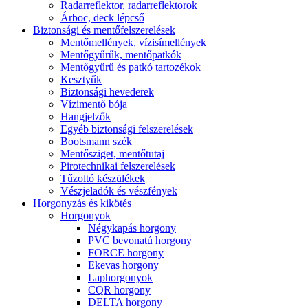
Radarreflektor, radarreflektorok
Árboc, deck lépcső
Biztonsági és mentőfelszerelések
Mentőmellények, vízisímellények
Mentőgyűrűk, mentőpatkók
Mentőgyűrű és patkó tartozékok
Kesztyűk
Biztonsági hevederek
Vízimentő bója
Hangjelzők
Egyéb biztonsági felszerelések
Bootsmann szék
Mentősziget, mentőtutaj
Pirotechnikai felszerelések
Tűzoltó készülékek
Vészjeladók és vészfények
Horgonyzás és kikötés
Horgonyok
Négykapás horgony
PVC bevonatú horgony
FORCE horgony
Ekevas horgony
Laphorgonyok
CQR horgony
DELTA horgony