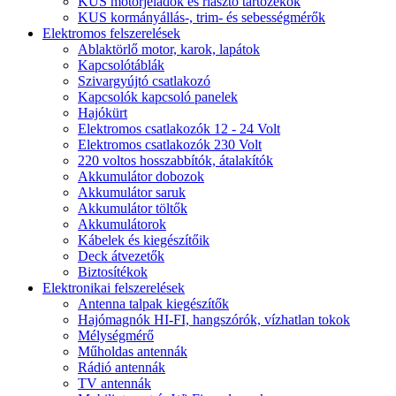
KUS motorjeladók és riasztó tartozékok
KUS kormányállás-, trim- és sebességmérők
Elektromos felszerelések
Ablaktörlő motor, karok, lapátok
Kapcsolótáblák
Szivargyújtó csatlakozó
Kapcsolók kapcsoló panelek
Hajókürt
Elektromos csatlakozók 12 - 24 Volt
Elektromos csatlakozók 230 Volt
220 voltos hosszabbítók, átalakítók
Akkumulátor dobozok
Akkumulátor saruk
Akkumulátor töltők
Akkumulátorok
Kábelek és kiegészítőik
Deck átvezetők
Biztosítékok
Elektronikai felszerelések
Antenna talpak kiegészítők
Hajómagnók HI-FI, hangszórók, vízhatlan tokok
Mélységmérő
Műholdas antennák
Rádió antennák
TV antennák