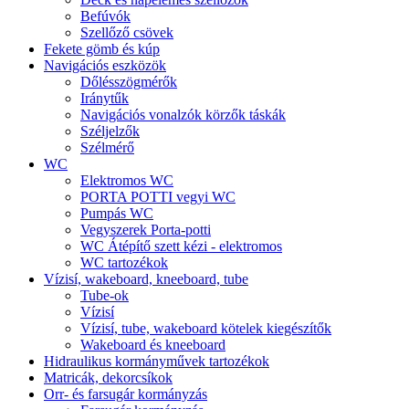
Befúvók
Szellőző csövek
Fekete gömb és kúp
Navigációs eszközök
Dőlésszögmérők
Iránytűk
Navigációs vonalzók körzők táskák
Széljelzők
Szélmérő
WC
Elektromos WC
PORTA POTTI vegyi WC
Pumpás WC
Vegyszerek Porta-potti
WC Átépítő szett kézi - elektromos
WC tartozékok
Vízisí, wakeboard, kneeboard, tube
Tube-ok
Vízisí
Vízisí, tube, wakeboard kötelek kiegészítők
Wakeboard és kneeboard
Hidraulikus kormányművek tartozékok
Matricák, dekorcsíkok
Orr- és farsugár kormányzás