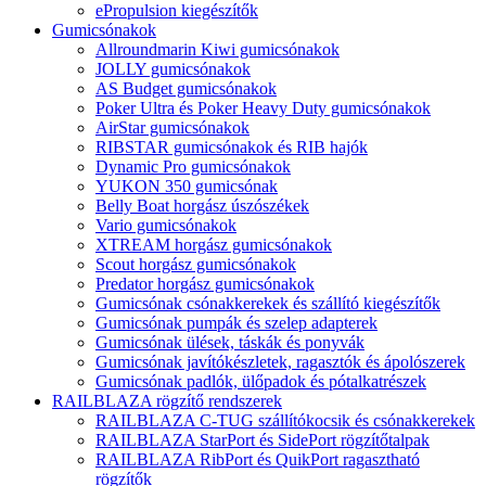
ePropulsion kiegészítők
Gumicsónakok
Allroundmarin Kiwi gumicsónakok
JOLLY gumicsónakok
AS Budget gumicsónakok
Poker Ultra és Poker Heavy Duty gumicsónakok
AirStar gumicsónakok
RIBSTAR gumicsónakok és RIB hajók
Dynamic Pro gumicsónakok
YUKON 350 gumicsónak
Belly Boat horgász úszószékek
Vario gumicsónakok
XTREAM horgász gumicsónakok
Scout horgász gumicsónakok
Predator horgász gumicsónakok
Gumicsónak csónakkerekek és szállító kiegészítők
Gumicsónak pumpák és szelep adapterek
Gumicsónak ülések, táskák és ponyvák
Gumicsónak javítókészletek, ragasztók és ápolószerek
Gumicsónak padlók, ülőpadok és pótalkatrészek
RAILBLAZA rögzítő rendszerek
RAILBLAZA C-TUG szállítókocsik és csónakkerekek
RAILBLAZA StarPort és SidePort rögzítőtalpak
RAILBLAZA RibPort és QuikPort ragasztható
rögzítők