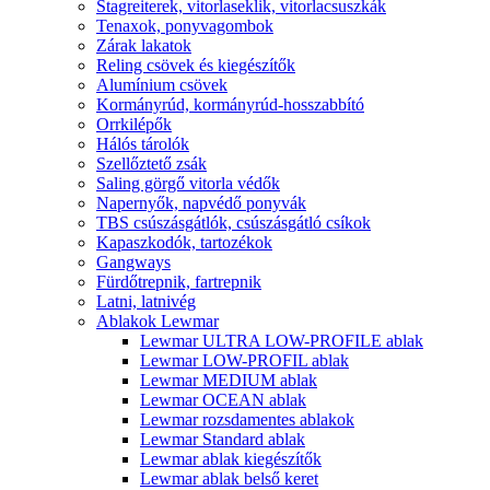
Stagreiterek, vitorlaseklik, vitorlacsuszkák
Tenaxok, ponyvagombok
Zárak lakatok
Reling csövek és kiegészítők
Alumínium csövek
Kormányrúd, kormányrúd-hosszabbító
Orrkilépők
Hálós tárolók
Szellőztető zsák
Saling görgő vitorla védők
Napernyők, napvédő ponyvák
TBS csúszásgátlók, csúszásgátló csíkok
Kapaszkodók, tartozékok
Gangways
Fürdőtrepnik, fartrepnik
Latni, latnivég
Ablakok Lewmar
Lewmar ULTRA LOW-PROFILE ablak
Lewmar LOW-PROFIL ablak
Lewmar MEDIUM ablak
Lewmar OCEAN ablak
Lewmar rozsdamentes ablakok
Lewmar Standard ablak
Lewmar ablak kiegészítők
Lewmar ablak belső keret