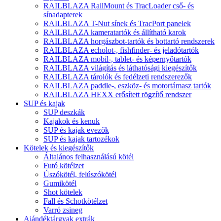
RAILBLAZA RailMount és TracLoader cső- és
sínadapterek
RAILBLAZA T-Nut sínek és TracPort panelek
RAILBLAZA kameratartók és állítható karok
RAILBLAZA horgászbot-tartók és bottartó rendszerek
RAILBLAZA echolot-, fishfinder- és jeladótartók
RAILBLAZA mobil-, tablet- és képernyőtartók
RAILBLAZA világítás és láthatósági kiegészítők
RAILBLAZA tárolók és fedélzeti rendszerezők
RAILBLAZA paddle-, eszköz- és motortámasz tartók
RAILBLAZA HEXX erősített rögzítő rendszer
SUP és kajak
SUP deszkák
Kajakok és kenuk
SUP és kajak evezők
SUP és kajak tartozékok
Kötelek és kiegészítők
Általános felhasználású kötél
Futó kötélzet
Úszókötél, felúszókötél
Gumikötél
Shot kötelek
Fall és Schotkötélzet
Varró zsineg
Ajándéktárgyak extrák