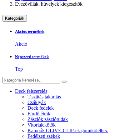
Evezővillák, hüvelyek kiegészítők
Kategóriák
Akciós termékek
Akció
Népszerű termékek
Top
Deck felszerelés
Tisztítás takarítás
Csáklyák
Deck fedelek
Fürdőlétrák
Zászlók zászlórudak
Vitorlalekötők
Kampók OLIVE-CLIP-ek gumikötélhez
Fedélzeti székek