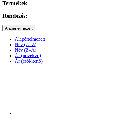
Termékek
Rendezés:
Alapértelmezett
Alapértelmezett
Név (A–Z)
Név (Z–A)
Ár (növekvő)
Ár (csökkenő)