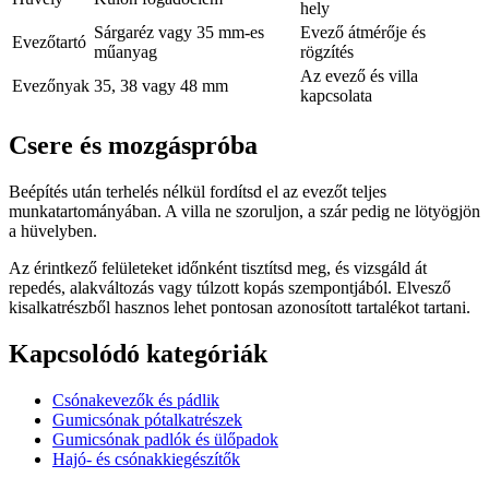
hely
Sárgaréz vagy 35 mm-es
Evező átmérője és
Evezőtartó
műanyag
rögzítés
Az evező és villa
Evezőnyak
35, 38 vagy 48 mm
kapcsolata
Csere és mozgáspróba
Beépítés után terhelés nélkül fordítsd el az evezőt teljes
munkatartományában. A villa ne szoruljon, a szár pedig ne lötyögjön
a hüvelyben.
Az érintkező felületeket időnként tisztítsd meg, és vizsgáld át
repedés, alakváltozás vagy túlzott kopás szempontjából. Elvesző
kisalkatrészből hasznos lehet pontosan azonosított tartalékot tartani.
Kapcsolódó kategóriák
Csónakevezők és pádlik
Gumicsónak pótalkatrészek
Gumicsónak padlók és ülőpadok
Hajó- és csónakkiegészítők