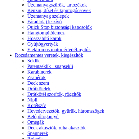
Üzemanyagszűrők, tartozékok
Benzin, dízel és kipufogócsövek
Üzemanyag szelepek
Fáradtolaj leszívó
Quick Stop biztonsági kapcsolók
Hangtompítólemez
Hosszabító karok
Gyújtógyertyák
Elektromos motortérfedél-nyitók
Rozsdamentes veretek, kiegészítők
Seklik
Patentseklik - snapsekli
Karabínerek
Zsanérok
Deck szem
Drótkötelek
Drótkötél szorítók, rögzítők
Nipli
Kötélszív
Hevedervezetők, gyűrűk, háromszögek
Belépőfogantyú
Omegák
Deck akasztók, ruha akasztók
Spannerek
Bolcnik