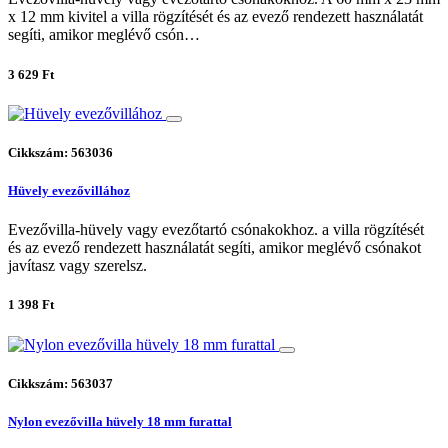
x 12 mm kivitel a villa rögzítését és az evező rendezett használatát
segíti, amikor meglévő csón…
3 629 Ft
Cikkszám: 563036
Hüvely evezővillához
Evezővilla-hüvely vagy evezőtartó csónakokhoz. a villa rögzítését
és az evező rendezett használatát segíti, amikor meglévő csónakot
javítasz vagy szerelsz.
1 398 Ft
Cikkszám: 563037
Nylon evezővilla hüvely 18 mm furattal