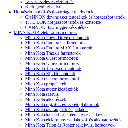
Ivóvízkezelés és víztisztítás
Keringtető szivattyúk
Horgászbot tartók és downrigger rendszerek
CANNON downrigger tartozékok és horgászbot tartók
TITE-LOK horgászbot tartók és konzolok
CANNON downrigger készülékek
MINN KOTA elektromos motorok
Minn Kota PowerDrive orrmotorok
Minn Kota Endura C2 farmotorok
Minn Kota Endura MAX farmotorok
Minn Kota Traxxis farmotorok
Minn Kota Quest orrmotorok
Minn Kota Ultrex orrmotorok
Minn Kota Terrova orrmotorok
Minn Kota Riptide motorok
Minn Kota Ulterra orrmotorok
Minn Kota propellerek
Minn Kota motor kiegészítők
Minn Kota szerviz
Minn Kota alkatrészek
Minn Kota rögzítők és szerelőplatformok
Minn Kota távirányítók és pedálok
Minn Kota kábelek, adapterek és csatlakozók
Minn Kota elektromos csatlakozók és akkutartozékok
Minn Kota Talon és Raptor sekélyvízi horgonyok