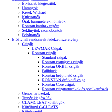
Étkészlet, kiegészítők
Harangok
Kések Wichard
Kulcstartók
Órák barométerek hőmérők
Ronstan karóra - rajtóra
Seklinyitók csomóbontók
Pohártartók
Erőátviteli rendszerek fedélzeti szerelvény
Csigák
LEWMAR Csigák
Ronstan csigák
Standard csigák
Ronstan csapágyas csigák
Ronstan ORBIT csigák
Fallblock
Ronstan beépíthető csigák
RONSTAN drótkötél csiga
Ronstan Core csigák
Ronstan csigatartozékok és pótalkatrészek
Genoa tartozékok
Trapéz kiegészítők
CLAMCLEAT kötélfogók
Kötélfogó C-CLEATS
Kötélvezetők