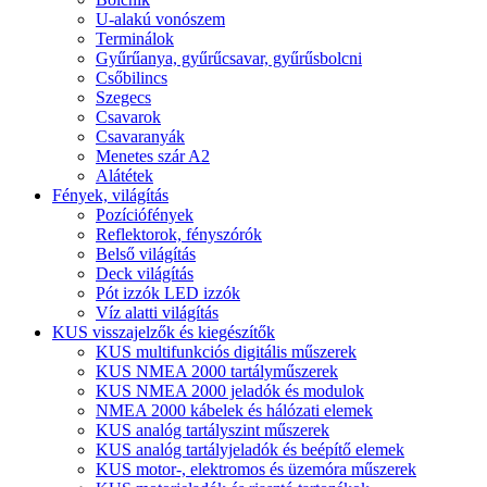
U-alakú vonószem
Terminálok
Gyűrűanya, gyűrűcsavar, gyűrűsbolcni
Csőbilincs
Szegecs
Csavarok
Csavaranyák
Menetes szár A2
Alátétek
Fények, világítás
Pozíciófények
Reflektorok, fényszórók
Belső világítás
Deck világítás
Pót izzók LED izzók
Víz alatti világítás
KUS visszajelzők és kiegészítők
KUS multifunkciós digitális műszerek
KUS NMEA 2000 tartályműszerek
KUS NMEA 2000 jeladók és modulok
NMEA 2000 kábelek és hálózati elemek
KUS analóg tartályszint műszerek
KUS analóg tartályjeladók és beépítő elemek
KUS motor-, elektromos és üzemóra műszerek