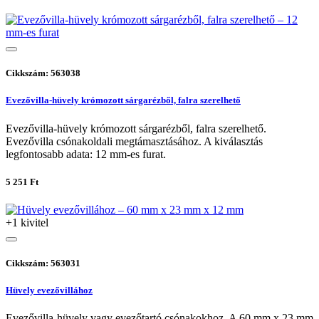
Cikkszám: 563038
Evezővilla-hüvely krómozott sárgarézből, falra szerelhető
Evezővilla-hüvely krómozott sárgarézből, falra szerelhető.
Evezővilla csónakoldali megtámasztásához. A kiválasztás
legfontosabb adata: 12 mm-es furat.
5 251 Ft
+1 kivitel
Cikkszám: 563031
Hüvely evezővillához
Evezővilla-hüvely vagy evezőtartó csónakokhoz. A 60 mm x 23 mm