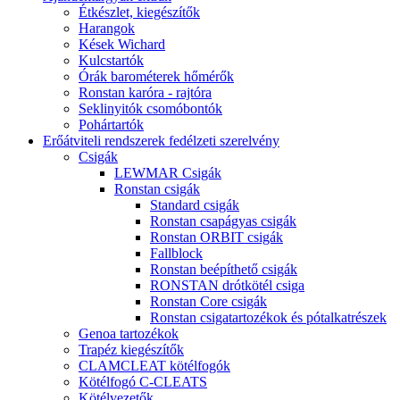
Étkészlet, kiegészítők
Harangok
Kések Wichard
Kulcstartók
Órák barométerek hőmérők
Ronstan karóra - rajtóra
Seklinyitók csomóbontók
Pohártartók
Erőátviteli rendszerek fedélzeti szerelvény
Csigák
LEWMAR Csigák
Ronstan csigák
Standard csigák
Ronstan csapágyas csigák
Ronstan ORBIT csigák
Fallblock
Ronstan beépíthető csigák
RONSTAN drótkötél csiga
Ronstan Core csigák
Ronstan csigatartozékok és pótalkatrészek
Genoa tartozékok
Trapéz kiegészítők
CLAMCLEAT kötélfogók
Kötélfogó C-CLEATS
Kötélvezetők