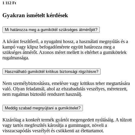
1 112 Ft
Gyakran ismételt kérdések
Mi határozza meg a gumikötél szükséges átmérőjét?
A kívánt feszítőerő, a nyugalmi hossz, a használati megnyúlás és a
kampó vagy klipsz befogadómérete együtt határozza meg a
szükséges átmérőt. Azonos méret mellett is eltérhet a gumikötelek
rugalmassága.
Használható gumikötél kritikus biztonsági rögzítésre?
Nem személybiztosításra, emelésre vagy kritikus teher megtartására
való. Olyan feladatnál, ahol az elszabadulás veszélyes, méretezett,
nem rugalmas biztosító rendszert használj.
Meddig szabad megnyújtani a gumikötelet?
Kizárólag a konkrét termék gyártói megengedett nyúlásáig. A túlzott
vagy tartós megfeszítés károsítja a gumimagot, növeli a
visszacsapódás veszélyét és csökkenti az élettartamot.