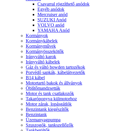
Csavarral rögzíthető anódok
Egyéb anódok
Mercruiser anód
SUZUKI Anód
VOLVO anód
YAMAHA Anód
Kormányok
Kormánykábelek
Kormányművek
Kormányösszekötők
Irányváltó karok
Irányváltó kábelek
Gáz és váltó bowden tartozékok
Porvédő sapkák, kábelátvezetők
B14 kábel
Motortartó bakok és állványok
Öblítőmandzsetták
Motor és tank csatlakozók
Takaróponyva külmotorhoz
Motor zárak, lopásgátlók
Benzintank kiegészítők
Benzintank
Üzemanyagpumpa
Szuszogók, tankszellőzők
Tankbetöltők