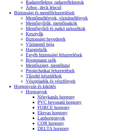
Radarreflektor, radarreflektorok
Árboc, deck lépcső
Biztonsági és mentőfelszerelések
Mentőmellények, vízisímellények
Mentőgyűrűk, mentőpatkók
Mentőgyűrű és patkó tartozékok
Kesztyűk
Biztonsági hevederek
Vízimentő bója
Hangjelzők
Egyéb biztonsági felszerelések
Bootsmann szék
Mentősziget, mentőtutaj
Pirotechnikai felszerelések
Tűzoltó készülékek
Vészjeladók és vészfények
Horgonyzás és kikötés
Horgonyok
Négykapás horgony
PVC bevonatú horgony
FORCE horgony
Ekevas horgony
Laphorgonyok
CQR horgony
DELTA horgony