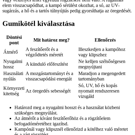
elem visszacsapódhat, a kampó sérülést okozhat, a só, az UV-
sugárzás, a hő és a tartós túlnyújtás pedig gyorsíthatja az öregedését.
Gumikötél kiválasztása
Döntési
Mit határoz meg?
Ellenőrzés
pont
A feszítőerőt és a
Illeszkedjen a kampóhoz
Átmérő
végződtetés méretét
vagy klipszhez
Nyugalmi
Ne kelljen szélsőségesen
A kiinduló előfeszítést
hossz
megnyújtani
Használati
A mozgástartományt és a
Maradjon a megengedett
nyúlás
visszacsapódási energiát
tartományban
Só, UV, hő és kopás
Környezeti
Az öregedés sebességét
nyomait rendszeresen
kitettség
vizsgáld
Határozd meg a nyugalmi hosszt és a használat közbeni
szükséges megnyúlást.
Az átmérőt a kívánt feszítőerőhöz és a rögzítőelem
befogadóméretéhez igazítsd.
Kampónál vagy klipsznél ellenőrizd a kötélhez való méretet
és a zárt rögzülést.