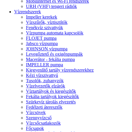
Mobilinternet és Wi-Fi rendszerek
URH (VHF) tengeri rádiók
Vízrendszerek
Impeller kerekek
Vízszűrők, víztisztítók
Fenékvíz szivattyúk
Vízpumpa automata kapcsolók
FLOJET pumpa
Jabsco vízpumpa
JOHNSON vízpumpa
Levegőztető és oxigénpumpák
Macerátor - fekália pumpa
IMPELLER pumpa
Kiegyenlítő tartály vízrendszerekhez
Kézi vízszivattyú
Tusolók, zuhanyzók
Vízelvezetők elzárók
Víztartályok és kiegészítők
Fekália tartályok kiegészítők
Szürkevíz tárolás elvezetés
Fedélzeti áteresztők
Vízcsövek
Szennyvízcső
Vízcsőcsatlakozók
Főcsapok