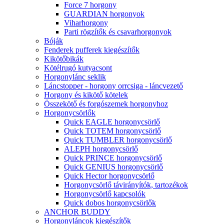
Force 7 horgony
GUARDIAN horgonyok
Viharhorgony
Parti rögzítők és csavarhorgonyok
Bóják
Fenderek pufferek kiegészítők
Kikötőbikák
Kötélrugó kutyacsont
Horgonylánc seklik
Láncstopper - horgony orrcsiga - láncvezető
Horgony és kikötő kötelek
Összekötő és forgószemek horgonyhoz
Horgonycsörlők
Quick EAGLE horgonycsörlő
Quick TOTEM horgonycsörlő
Quick TUMBLER horgonycsörlő
ALEPH horgonycsörlő
Quick PRINCE horgonycsörlő
Quick GENIUS horgonycsörlő
Quick Hector horgonycsörlő
Horgonycsörlő távirányítók, tartozékok
Horgonycsörlő kapcsolók
Quick dobos horgonycsörlők
ANCHOR BUDDY
Horgonyláncok kiegészítők