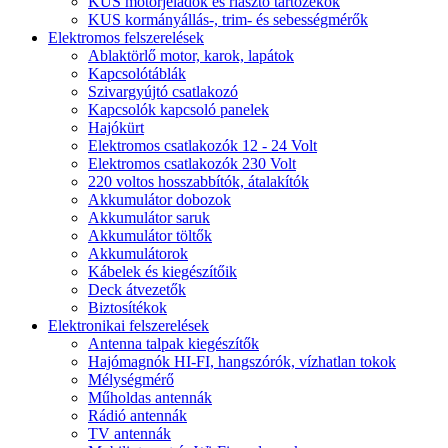
KUS motorjeladók és riasztó tartozékok
KUS kormányállás-, trim- és sebességmérők
Elektromos felszerelések
Ablaktörlő motor, karok, lapátok
Kapcsolótáblák
Szivargyújtó csatlakozó
Kapcsolók kapcsoló panelek
Hajókürt
Elektromos csatlakozók 12 - 24 Volt
Elektromos csatlakozók 230 Volt
220 voltos hosszabbítók, átalakítók
Akkumulátor dobozok
Akkumulátor saruk
Akkumulátor töltők
Akkumulátorok
Kábelek és kiegészítőik
Deck átvezetők
Biztosítékok
Elektronikai felszerelések
Antenna talpak kiegészítők
Hajómagnók HI-FI, hangszórók, vízhatlan tokok
Mélységmérő
Műholdas antennák
Rádió antennák
TV antennák