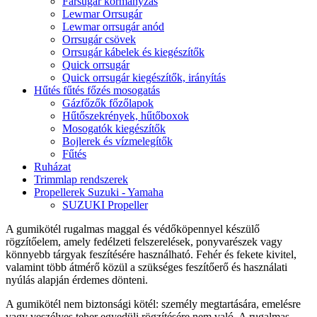
Farsugár kormányzás
Lewmar Orrsugár
Lewmar orrsugár anód
Orrsugár csövek
Orrsugár kábelek és kiegészítők
Quick orrsugár
Quick orrsugár kiegészítők, irányítás
Hűtés fűtés főzés mosogatás
Gázfőzők főzőlapok
Hűtőszekrények, hűtőboxok
Mosogatók kiegészítők
Bojlerek és vízmelegítők
Fűtés
Ruházat
Trimmlap rendszerek
Propellerek Suzuki - Yamaha
SUZUKI Propeller
A gumikötél rugalmas maggal és védőköpennyel készülő
rögzítőelem, amely fedélzeti felszerelések, ponyvarészek vagy
könnyebb tárgyak feszítésére használható. Fehér és fekete kivitel,
valamint több átmérő közül a szükséges feszítőerő és használati
nyúlás alapján érdemes dönteni.
A gumikötél nem biztonsági kötél: személy megtartására, emelésre
vagy veszélyes teher egyedüli rögzítésére nem való. A rugalmas