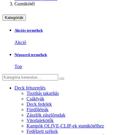
Gumikötél
Kategóriák
Akciós termékek
Akció
Népszerű termékek
Top
Deck felszerelés
Tisztítás takarítás
Csáklyák
Deck fedelek
Fürdőlétrák
Zászlók zászlórudak
Vitorlalekötők
Kampók OLIVE-CLIP-ek gumikötélhez
Fedélzeti székek