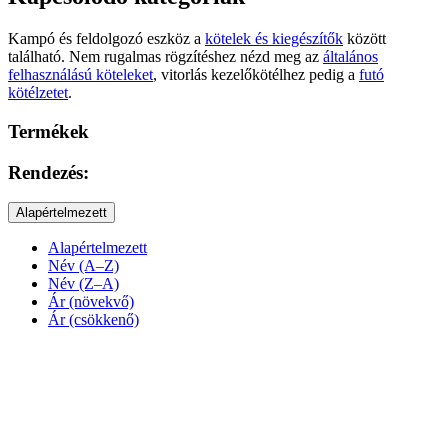
Kampó és feldolgozó eszköz a
kötelek és kiegészítők
között
található. Nem rugalmas rögzítéshez nézd meg az
általános
felhasználású köteleket
, vitorlás kezelőkötélhez pedig a
futó
kötélzetet
.
Termékek
Rendezés:
Alapértelmezett
Alapértelmezett
Név (A–Z)
Név (Z–A)
Ár (növekvő)
Ár (csökkenő)