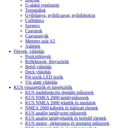
U-alakú vonószem
Terminálok
Gyűrűanya, gyűrűcsavar, gyűrűsbolcni
Csőbilincs
Szegecs
Csavarok
Csavaranyák
Menetes szár A2
Alátétek
Fények, világítás
Pozíciófények
Reflektorok, fényszórók
Belső világítás
Deck világítás
Pót izzók LED izzók
Víz alatti világítás
KUS visszajelzők és kiegészítők
KUS multifunkciós digitális műszerek
KUS NMEA 2000 tartályműszerek
KUS NMEA 2000 jeladók és modulok
NMEA 2000 kábelek és hálózati elemek
KUS analóg tartályszint műszerek
KUS analóg tartályjeladók és beépítő elemek
KUS motor-, elektromos és üzemóra műszerek