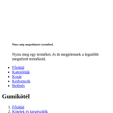
Nincs még megtekintett terméked.
Nyiss meg egy terméket, és itt megjelennek a legutóbb
megnézett termékeid.
Főoldal
Kategóriák
Kosár
Kedvencek
Belépés
Gumikötél
Főoldal
Kötelek és kiegészítők