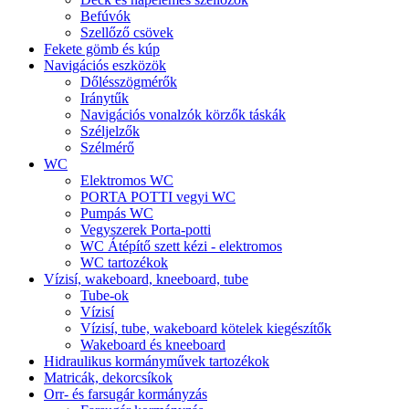
Befúvók
Szellőző csövek
Fekete gömb és kúp
Navigációs eszközök
Dőlésszögmérők
Iránytűk
Navigációs vonalzók körzők táskák
Széljelzők
Szélmérő
WC
Elektromos WC
PORTA POTTI vegyi WC
Pumpás WC
Vegyszerek Porta-potti
WC Átépítő szett kézi - elektromos
WC tartozékok
Vízisí, wakeboard, kneeboard, tube
Tube-ok
Vízisí
Vízisí, tube, wakeboard kötelek kiegészítők
Wakeboard és kneeboard
Hidraulikus kormányművek tartozékok
Matricák, dekorcsíkok
Orr- és farsugár kormányzás