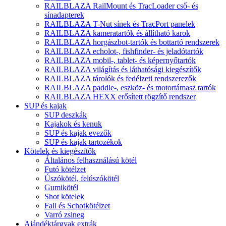
RAILBLAZA RailMount és TracLoader cső- és
sínadapterek
RAILBLAZA T-Nut sínek és TracPort panelek
RAILBLAZA kameratartók és állítható karok
RAILBLAZA horgászbot-tartók és bottartó rendszerek
RAILBLAZA echolot-, fishfinder- és jeladótartók
RAILBLAZA mobil-, tablet- és képernyőtartók
RAILBLAZA világítás és láthatósági kiegészítők
RAILBLAZA tárolók és fedélzeti rendszerezők
RAILBLAZA paddle-, eszköz- és motortámasz tartók
RAILBLAZA HEXX erősített rögzítő rendszer
SUP és kajak
SUP deszkák
Kajakok és kenuk
SUP és kajak evezők
SUP és kajak tartozékok
Kötelek és kiegészítők
Általános felhasználású kötél
Futó kötélzet
Úszókötél, felúszókötél
Gumikötél
Shot kötelek
Fall és Schotkötélzet
Varró zsineg
Ajándéktárgyak extrák