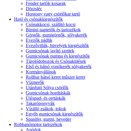
Fender tartók kosarak
Dörzsléc
Horgony vagy csörlőkar tartó
Hajó és csónakkiegészítők
Csónakkocsi, szállító kocsi
Bimini naptetők és tartozékok
Görgők, gumigörgők, sólyakerék
Evezők pádlik
Evezővillák, hüvelyek kiegészítők
Gumicsónak javító szettek
Gumicsónak pumpa és kiegészítők
Tárolódobozok és Csónakülések
Első és hátsó vonókerék sólyakerék
Kormányállások
Rollbar hátsó keret műszer keret
Vízmerők
Utánfutó Sólya csörlők
Gumicsónak hordtáskák
Üléspad- és orrtáskák
Takaróponyvák
Vízálló zsákok, tokok
Egyéb gumicsónak kiegészítők
Spanifer, gurtni, heveder
Robbanómotor tartozékok
Anódok