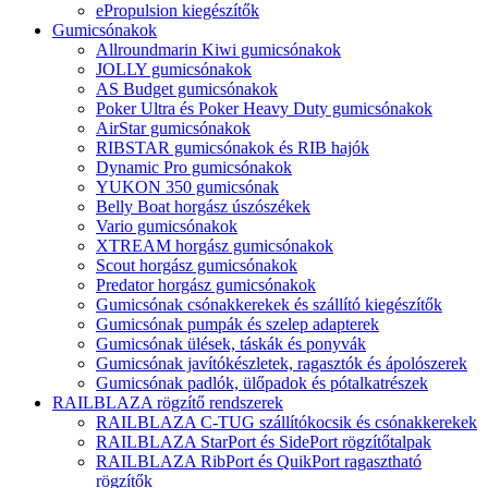
ePropulsion kiegészítők
Gumicsónakok
Allroundmarin Kiwi gumicsónakok
JOLLY gumicsónakok
AS Budget gumicsónakok
Poker Ultra és Poker Heavy Duty gumicsónakok
AirStar gumicsónakok
RIBSTAR gumicsónakok és RIB hajók
Dynamic Pro gumicsónakok
YUKON 350 gumicsónak
Belly Boat horgász úszószékek
Vario gumicsónakok
XTREAM horgász gumicsónakok
Scout horgász gumicsónakok
Predator horgász gumicsónakok
Gumicsónak csónakkerekek és szállító kiegészítők
Gumicsónak pumpák és szelep adapterek
Gumicsónak ülések, táskák és ponyvák
Gumicsónak javítókészletek, ragasztók és ápolószerek
Gumicsónak padlók, ülőpadok és pótalkatrészek
RAILBLAZA rögzítő rendszerek
RAILBLAZA C-TUG szállítókocsik és csónakkerekek
RAILBLAZA StarPort és SidePort rögzítőtalpak
RAILBLAZA RibPort és QuikPort ragasztható
rögzítők