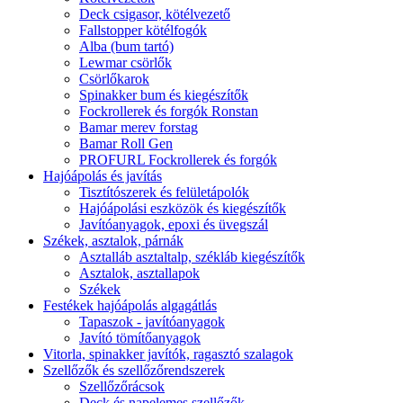
Deck csigasor, kötélvezető
Fallstopper kötélfogók
Alba (bum tartó)
Lewmar csörlők
Csörlőkarok
Spinakker bum és kiegészítők
Fockrollerek és forgók Ronstan
Bamar merev forstag
Bamar Roll Gen
PROFURL Fockrollerek és forgók
Hajóápolás és javítás
Tisztítószerek és felületápolók
Hajóápolási eszközök és kiegészítők
Javítóanyagok, epoxi és üvegszál
Székek, asztalok, párnák
Asztalláb asztaltalp, székláb kiegészítők
Asztalok, asztallapok
Székek
Festékek hajóápolás algagátlás
Tapaszok - javítóanyagok
Javító tömítőanyagok
Vitorla, spinakker javítók, ragasztó szalagok
Szellőzők és szellőzőrendszerek
Szellőzőrácsok
Deck és napelemes szellőzők