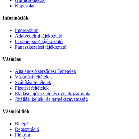
Gumicsónakok
Kapcsolat
Információk
Impresszum
Adatvédelmi tájékoztató
Cookie (süti) tájékoztató
Panaszkezelési tájékoztató
Vásárlás
Általános Szerződési Feltételek
Vásárlási feltételek
Szállítási feltételek
Fizetési feltételek
Elállási tájékoztató és nyilatkozatminta
Jótállás, kellék- és termékszavatosság
Vásárlói fiók
Belépés
Regisztráció
Fiókom