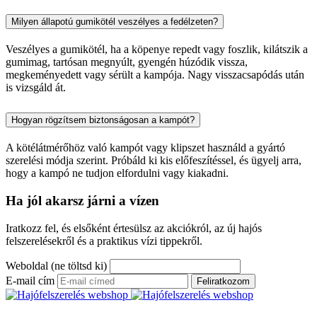
Milyen állapotú gumikötél veszélyes a fedélzeten?
Veszélyes a gumikötél, ha a köpenye repedt vagy foszlik, kilátszik a
gumimag, tartósan megnyúlt, gyengén húzódik vissza,
megkeményedett vagy sérült a kampója. Nagy visszacsapódás után
is vizsgáld át.
Hogyan rögzítsem biztonságosan a kampót?
A kötélátmérőhöz való kampót vagy klipszet használd a gyártó
szerelési módja szerint. Próbáld ki kis előfeszítéssel, és ügyelj arra,
hogy a kampó ne tudjon elfordulni vagy kiakadni.
Ha jól akarsz járni a vízen
Iratkozz fel, és elsőként értesülsz az akciókról, az új hajós
felszerelésekről és a praktikus vízi tippekről.
Weboldal (ne töltsd ki)
E-mail cím
Feliratkozom