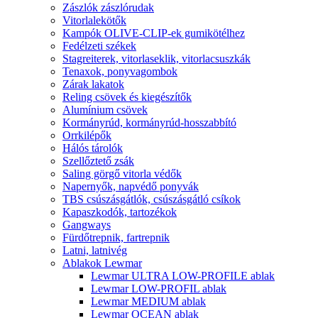
Zászlók zászlórudak
Vitorlalekötők
Kampók OLIVE-CLIP-ek gumikötélhez
Fedélzeti székek
Stagreiterek, vitorlaseklik, vitorlacsuszkák
Tenaxok, ponyvagombok
Zárak lakatok
Reling csövek és kiegészítők
Alumínium csövek
Kormányrúd, kormányrúd-hosszabbító
Orrkilépők
Hálós tárolók
Szellőztető zsák
Saling görgő vitorla védők
Napernyők, napvédő ponyvák
TBS csúszásgátlók, csúszásgátló csíkok
Kapaszkodók, tartozékok
Gangways
Fürdőtrepnik, fartrepnik
Latni, latnivég
Ablakok Lewmar
Lewmar ULTRA LOW-PROFILE ablak
Lewmar LOW-PROFIL ablak
Lewmar MEDIUM ablak
Lewmar OCEAN ablak