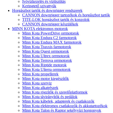
Ivóvízkezelés és víztisztítás
Keringtető szivattyúk
Horgászbot tartók és downrigger rendszerek
CANNON downrigger tartozékok és horgászbot tartók
TITE-LOK horgászbot tartók és konzolok
CANNON downrigger készülékek
MINN KOTA elektromos motorok
Minn Kota PowerDrive orrmotorok
Minn Kota Endura C2 farmotorok
Minn Kota Endura MAX farmotorok
Minn Kota Traxxis farmotorok
Minn Kota Quest orrmotorok
Minn Kota Ultrex orrmotorok
Minn Kota Terrova orrmotorok
Minn Kota Riptide motorok
Minn Kota Ulterra orrmotorok
Minn Kota propellerek
Minn Kota motor kiegészítők
Minn Kota szerviz
Minn Kota alkatrészek
Minn Kota rögzítők és szerelőplatformok
Minn Kota távirányítók és pedálok
Minn Kota kábelek, adapterek és csatlakozók
Minn Kota elektromos csatlakozók és akkutartozékok
Minn Kota Talon és Raptor sekélyvízi horgonyok