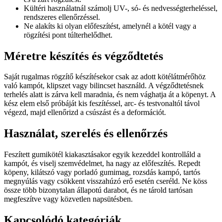
Kültéri használatnál számolj UV-, só- és nedvességterheléssel,
rendszeres ellenőrzéssel.
Ne alakíts ki olyan előfeszítést, amelynél a kötél vagy a
rögzítési pont túlterhelődhet.
Méretre készítés és végződtetés
Saját rugalmas rögzítő készítésekor csak az adott kötélátmérőhöz
való kampót, klipszet vagy bilincset használd. A végződtetésnek
terhelés alatt is zárva kell maradnia, és nem vághatja át a köpenyt. A
kész elem első próbáját kis feszítéssel, arc- és testvonaltól távol
végezd, majd ellenőrizd a csúszást és a deformációt.
Használat, szerelés és ellenőrzés
Feszített gumikötél kiakasztásakor egyik kezeddel kontrolláld a
kampót, és viselj szemvédelmet, ha nagy az előfeszítés. Repedt
köpeny, kilátszó vagy porladó gumimag, rozsdás kampó, tartós
megnyúlás vagy csökkent visszahúzó erő esetén cseréld. Ne köss
össze több bizonytalan állapotú darabot, és ne tárold tartósan
megfeszítve vagy közvetlen napsütésben.
Kapcsolódó kategóriák