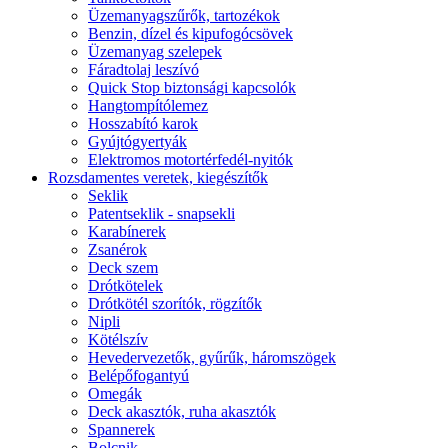
Üzemanyagszűrők, tartozékok
Benzin, dízel és kipufogócsövek
Üzemanyag szelepek
Fáradtolaj leszívó
Quick Stop biztonsági kapcsolók
Hangtompítólemez
Hosszabító karok
Gyújtógyertyák
Elektromos motortérfedél-nyitók
Rozsdamentes veretek, kiegészítők
Seklik
Patentseklik - snapsekli
Karabínerek
Zsanérok
Deck szem
Drótkötelek
Drótkötél szorítók, rögzítők
Nipli
Kötélszív
Hevedervezetők, gyűrűk, háromszögek
Belépőfogantyú
Omegák
Deck akasztók, ruha akasztók
Spannerek
Bolcnik