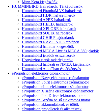
Minn Kota kiegészítők
HUMMINBIRD Halradarok, Térképolvasók
Humminbird PiranhaMAX halradarok
Humminbird HDR mélységmérők
Humminbird APEX halradarok
Humminbird HELIX halradarok
Humminbird XPLORE halradarok
Humminbird SOLIX halradarok
Humminbird CHIRP hajóradarok
Humminbird NAVIONICS térképek
Humminbird halradar kiegészítők
Humminbird MEGA Live és MEGA 360 jeladók
Humminbird jeladók és szenzorok
Horgászbot tartók radarfej tartók
Humminbird hálózati és NMEA kiegészítők
Humminbird AutoChart és térképezés
ePropulsion elektromos csónakmotor
ePropulsion Navy elektromos csónakmotor
ePropulsion Spirit elektromos csónakmotor
ePropulsion eLite elektromos csónakmotor
ePropulsion X széria elektromos csónakmotor
ePropulsion Pod Drive elektromos motor
ePropulsion I-széria belső elektromos motor
ePropulsion akkumulátorok és töltők
ePropulsion propellerek és alkatrészek