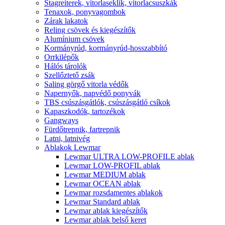
Stagreiterek, vitorlaseklik, vitorlacsuszkák
Tenaxok, ponyvagombok
Zárak lakatok
Reling csövek és kiegészítők
Alumínium csövek
Kormányrúd, kormányrúd-hosszabbító
Orrkilépők
Hálós tárolók
Szellőztető zsák
Saling görgő vitorla védők
Napernyők, napvédő ponyvák
TBS csúszásgátlók, csúszásgátló csíkok
Kapaszkodók, tartozékok
Gangways
Fürdőtrepnik, fartrepnik
Latni, latnivég
Ablakok Lewmar
Lewmar ULTRA LOW-PROFILE ablak
Lewmar LOW-PROFIL ablak
Lewmar MEDIUM ablak
Lewmar OCEAN ablak
Lewmar rozsdamentes ablakok
Lewmar Standard ablak
Lewmar ablak kiegészítők
Lewmar ablak belső keret