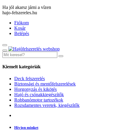
Ha jól akarsz járni a vízen
hajo-felszereles.hu
Fiókom
Kosár
Belépés
Kiemelt kategóriák
Deck felszerelés
Biztonsági és mentőfelszerelések
Horgonyzás és kikötés
Hajó és csónakkiegészítők
Robbanómotor tartozékok
Rozsdamentes veretek, kiegészítők
Hívjon minket