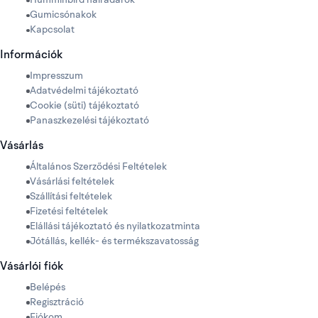
Humminbird halradarok
Gumicsónakok
Kapcsolat
Információk
Impresszum
Adatvédelmi tájékoztató
Cookie (süti) tájékoztató
Panaszkezelési tájékoztató
Vásárlás
Általános Szerződési Feltételek
Vásárlási feltételek
Szállítási feltételek
Fizetési feltételek
Elállási tájékoztató és nyilatkozatminta
Jótállás, kellék- és termékszavatosság
Vásárlói fiók
Belépés
Regisztráció
Fiókom