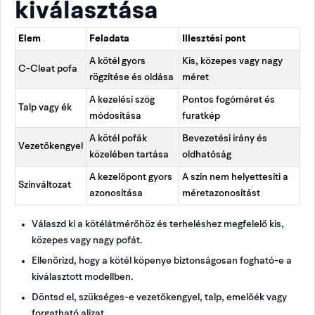
kiválasztása
Elem
Feladata
Illesztési pont
A kötél gyors
Kis, közepes vagy nagy
C-Cleat pofa
rögzítése és oldása
méret
A kezelési szög
Pontos fogóméret és
Talp vagy ék
módosítása
furatkép
A kötél pofák
Bevezetési irány és
Vezetőkengyel
közelében tartása
oldhatóság
A kezelőpont gyors
A szín nem helyettesíti a
Színváltozat
azonosítása
méretazonosítást
Válaszd ki a kötélátmérőhöz és terheléshez megfelelő kis,
közepes vagy nagy pofát.
Ellenőrizd, hogy a kötél köpenye biztonságosan fogható-e a
kiválasztott modellben.
Döntsd el, szükséges-e vezetőkengyel, talp, emelőék vagy
forgatható aljzat.