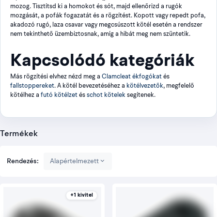
mozog. Tisztítsd ki a homokot és sót, majd ellenőrizd a rugók
mozgását, a pofák fogazatát és a rögzítést. Kopott vagy repedt pofa,
akadozó rugó, laza csavar vagy megcsúszott kötél esetén a rendszer
nem tekinthető üzembiztosnak, amíg a hibát meg nem szüntetik.
Kapcsolódó kategóriák
Más rögzítési elvhez nézd meg a
Clamcleat ékfogókat
és
fallstoppereket
. A kötél bevezetéséhez a
kötélvezetők
, megfelelő
kötélhez a
futó kötélzet
és
schot kötelek
segítenek.
Termékek
Rendezés:
Alapértelmezett
+1 kivitel