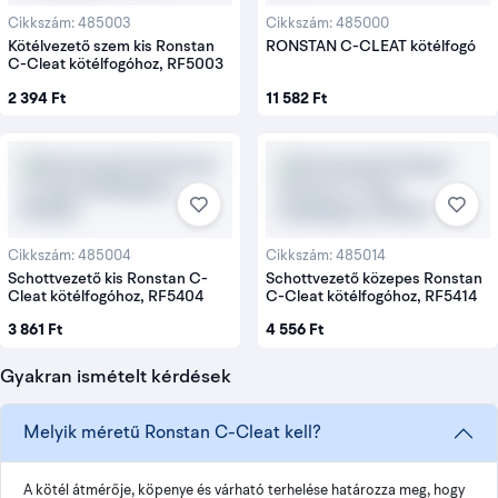
Cikkszám: 485003
Cikkszám: 485000
Kötélvezető szem kis Ronstan
RONSTAN C-CLEAT kötélfogó
C-Cleat kötélfogóhoz, RF5003
2 394 Ft
11 582 Ft
Cikkszám: 485004
Cikkszám: 485014
Schottvezető kis Ronstan C-
Schottvezető közepes Ronstan
Cleat kötélfogóhoz, RF5404
C-Cleat kötélfogóhoz, RF5414
3 861 Ft
4 556 Ft
Gyakran ismételt kérdések
Melyik méretű Ronstan C-Cleat kell?
A kötél átmérője, köpenye és várható terhelése határozza meg, hogy