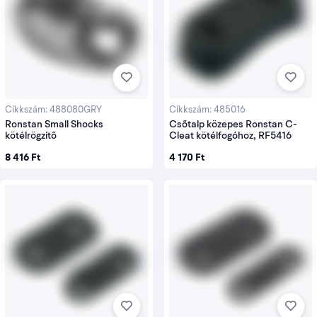
Cikkszám: 485016
Cikkszám: 488080GRY
Csőtalp közepes Ronstan C-
Ronstan Small Shocks
Cleat kötélfogóhoz, RF5416
kötélrögzítő
4 170 Ft
8 416 Ft