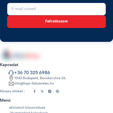
E-mail cím
Feliratkozom
Kapcsolat
+36 70 325 6986
1043 Budapest, Bocskai utca 26.
info@hajo-felszereles.hu
Kövess minket :
Menü
Kötelező felszerelések