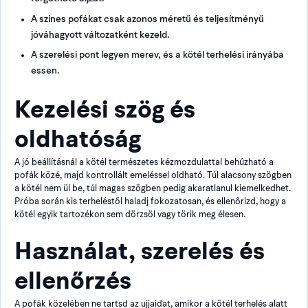
A színes pofákat csak azonos méretű és teljesítményű
jóváhagyott változatként kezeld.
A szerelési pont legyen merev, és a kötél terhelési irányába
essen.
Kezelési szög és
oldhatóság
A jó beállításnál a kötél természetes kézmozdulattal behúzható a
pofák közé, majd kontrollált emeléssel oldható. Túl alacsony szögben
a kötél nem ül be, túl magas szögben pedig akaratlanul kiemelkedhet.
Próba során kis terheléstől haladj fokozatosan, és ellenőrizd, hogy a
kötél egyik tartozékon sem dörzsöl vagy törik meg élesen.
Használat, szerelés és
ellenőrzés
A pofák közelében ne tartsd az ujjaidat, amikor a kötél terhelés alatt