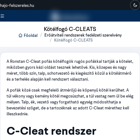
hajo-felszereles.hu
Kötélfogó C-CLEATS
Erőátviteli rendszerek fedélzeti szerelvény
Főoldal
Kötélfogó C-CLEATS
A Ronstan C-Cleat pofás kötélfogók rugós pofákkal tartják a kötelet,
miközben gyors kézi oldást tesznek lehetővé. Kis, közepes és nagy
méret, több szín, talp, schotvezető és kiegészítő közül a kötélátmérő
és a terhelés alapján kell rendszert választani.
A pofák közé csak megfelelő átmérőjű és köpenyű kötél kerülhet. A
túl vékony vagy kemény kötél megcsúszhat, a túl vastag nem ül be elég
mélyen. Talp, ék, vezető vagy forgatható egység módosíthatja a
bevezetési szöget, de a tartozéknak az adott C-Cleat mérethez kell
illeszkednie.
C-Cleat rendszer