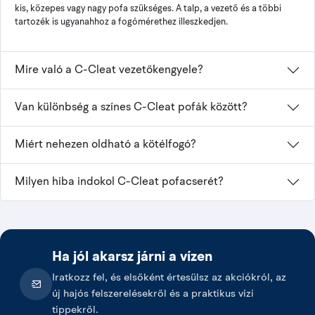
kis, közepes vagy nagy pofa szükséges. A talp, a vezető és a többi
tartozék is ugyanahhoz a fogómérethez illeszkedjen.
Mire való a C-Cleat vezetőkengyele?
Van különbség a színes C-Cleat pofák között?
Miért nehezen oldható a kötélfogó?
Milyen hiba indokol C-Cleat pofacserét?
Ha jól akarsz járni a vízen
Iratkozz fel, és elsőként értesülsz az akciókról, az
új hajós felszerelésekről és a praktikus vízi
tippekről.