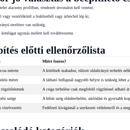
telet alacsony profilban, rendezett útvonalon kell vezetni;
ll vagy vezérlőkötél a fedélzetből vagy árbócból lép ki;
irányú terelésre van szükség;
 kötélágat egymás mellett kell továbbvezetni.
ítés előtti ellenőrzőlista
s
Miért fontos?
árcsa mérete
A kötélnek szabadon, túlzott oldalirányú terhelés nélk
pítési méret
A látható fedlapnál nagyobb helyre is szükség lehet a 
 rögzítőelemek
A csiga terhelése csak megfelelő rögzítéssel adható át
pési szöge
A hibás szög oldalterhelést, súrlódást és gyorsabb ko
s vízelvezetés
Fedélzeti kivágásnál a szerkezeti védelemről és a meg