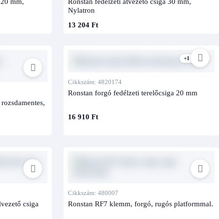
a 20 mm,
Ronstan fedélzeti átvezető csiga 30 mm,
Nylatron
13 204 Ft
+1 kivitel
Cikkszám: 4820174
Ronstan forgó fedélzeti terelőcsiga 20 mm
, rozsdamentes,
16 910 Ft
Cikkszám: 480007
lvezető csiga
Ronstan RF7 klemm, forgó, rugós platformmal.