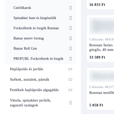
16 833 Ft
Csörlőkarok
Spinakker bum és kiegészítők
Fockrollerek és forgók Ronstan
Bamar merev forstag
Cikkszám: 48418
Ronstan Series 
Bamar Roll Gen
görgős, 40 mm
33 589 Ft
PROFURL Fockrollerek és forgók
Hajóápolás és javítás
Székek, asztalok, párnák
Cikkszám: 48237
Festékek hajóápolás algagátlás
Ronstan terelő
Vitorla, spinakker javítók,
5 058 Ft
ragasztó szalagok