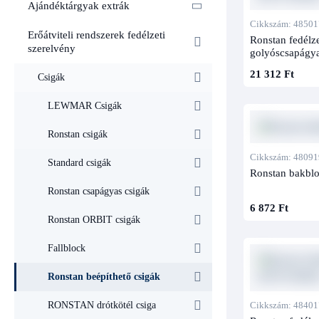
Ajándéktárgyak extrák
Cikkszám: 48501
Erőátviteli rendszerek fedélzeti
Ronstan fedélze
szerelvény
golyóscsapágy
21 312 Ft
Csigák
LEWMAR Csigák
Ronstan csigák
Cikkszám: 48091
Standard csigák
Ronstan bakbl
Ronstan csapágyas csigák
6 872 Ft
Ronstan ORBIT csigák
Fallblock
Ronstan beépíthető csigák
Cikkszám: 48401
RONSTAN drótkötél csiga