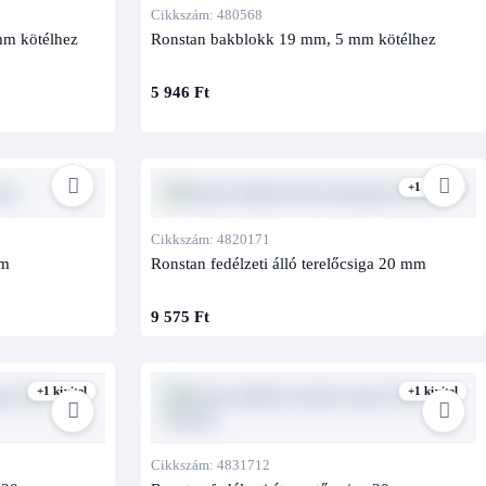
Cikkszám: 480568
mm kötélhez
Ronstan bakblokk 19 mm, 5 mm kötélhez
5 946 Ft
+1 kivitel
Cikkszám: 4820171
mm
Ronstan fedélzeti álló terelőcsiga 20 mm
9 575 Ft
+1 kivitel
+1 kivitel
Cikkszám: 4831712