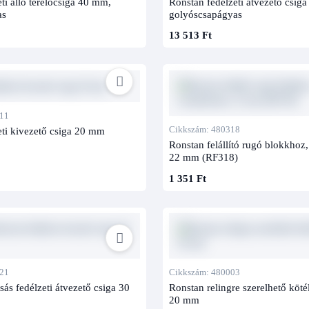
ti álló terelőcsiga 40 mm,
Ronstan fedélzeti átvezető csig
as
golyóscsapágyas
13 513 Ft
11
Cikkszám: 480318
eti kivezető csiga 20 mm
Ronstan felállító rugó blokkhoz
22 mm (RF318)
1 351 Ft
21
Cikkszám: 480003
sás fedélzeti átvezető csiga 30
Ronstan relingre szerelhető köté
20 mm