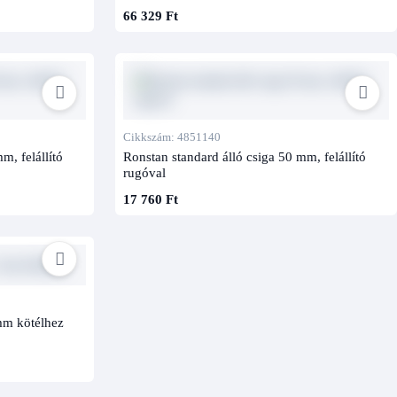
66 329 Ft
Cikkszám: 4851140
m, felállító
Ronstan standard álló csiga 50 mm, felállító
rugóval
17 760 Ft
mm kötélhez