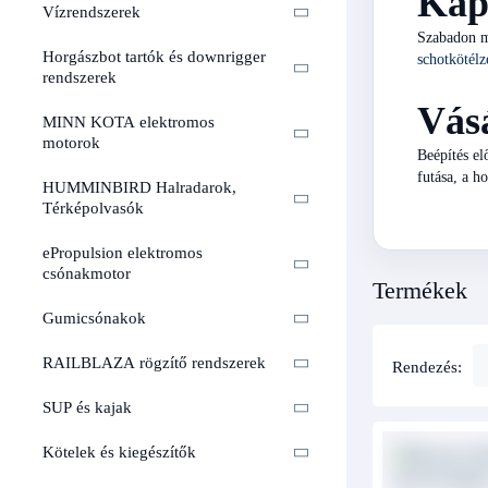
Kap
Vízrendszerek
Szabadon m
Horgászbot tartók és downrigger
schotkötélz
rendszerek
Vásá
MINN KOTA elektromos
motorok
Beépítés el
futása, a h
HUMMINBIRD Halradarok,
Térképolvasók
ePropulsion elektromos
csónakmotor
Termékek
Gumicsónakok
RAILBLAZA rögzítő rendszerek
Rendezés:
SUP és kajak
Kötelek és kiegészítők