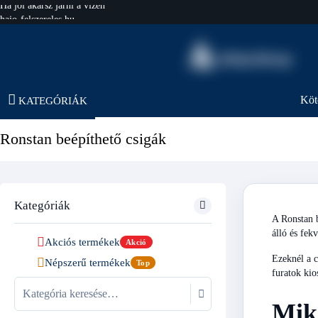
hajo-felszereles.hu
Köt
KATEGÓRIÁK
Ronstan beépíthető csigák
Kategóriák
A Ronstan b
álló és fek
Akciós termékek
Akció
Ezeknél a c
Népszerű termékek
Top
furatok kios
Miko