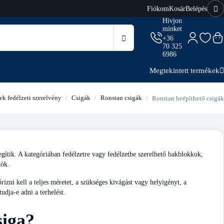
Fiókom
Kosár
Belépés
Hívjon
minket
+36
70 325
6986
Megtekintett termékek
ek fedélzeti szerelvény
Csigák
Ronstan csigák
Ronstan beépíthető csigák
segítik. A kategóriában fedélzetre vagy fedélzetbe szerelhető bakblokkok,
tók.
rizni kell a teljes méretet, a szükséges kivágást vagy helyigényt, a
tudja-e adni a terhelést.
siga?