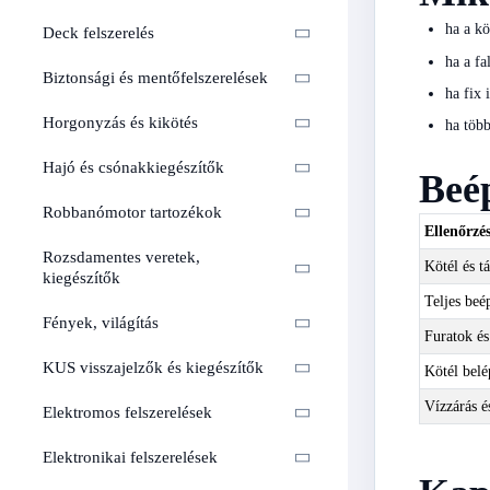
ha a kö
Deck felszerelés
ha a fa
Biztonsági és mentőfelszerelések
ha fix 
Horgonyzás és kikötés
ha több
Hajó és csónakkiegészítők
Beép
Robbanómotor tartozékok
Ellenőrzé
Rozsdamentes veretek,
Kötél és t
kiegészítők
Teljes beé
Fények, világítás
Furatok és
KUS visszajelzők és kiegészítők
Kötél belé
Vízzárás é
Elektromos felszerelések
Elektronikai felszerelések