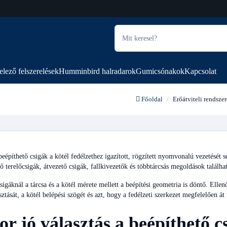
elező felszerelések
Humminbird halradarok
Gumicsónakok
Kapcsolat
Főoldal
Erőátviteli rendszer
eépíthető csigák a kötél fedélzethez igazított, rögzített nyomvonalú vezetését 
vő terelőcsigák, átvezető csigák, fallkivezetők és többtárcsás megoldások találha
sigáknál a tárcsa és a kötél mérete mellett a beépítési geometria is döntő. Ellenő
ztását, a kötél belépési szögét és azt, hogy a fedélzeti szerkezet megfelelően át 
r jó választás a beépíthető c