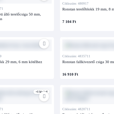
Cikkszám: 480917
71
Ronstan terelőblokk 19 mm, 8 
ti álló terelőcsiga 50 mm,
as
7 104 Ft
9
Cikkszám: 4835711
okk 29 mm, 6 mm kötélhez
Ronstan fallkivezető csiga 30 
16 910 Ft
+1 kivitel
71
Cikkszám: 4820711