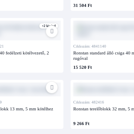
31 504 Ft
+2 kivitel
21
Cikkszám: 4841140
40 fedélzeti kötélvezető, 2
Ronstan standard álló csiga 40 m
rugóval
15 520 Ft
9
Cikkszám: 482416
blokk 13 mm, 5 mm kötélhez
Ronstan terelőblokk 32 mm, 5 
9 266 Ft