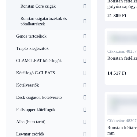
Ronstan fedélze
golyóscsapágy
Ronstan Core csigák
21 389 Ft
Ronstan csigatartozékok és
pótalkatrészek
Genoa tartozékok
Trapéz kiegészítők
Cikkszám: 48257
Ronstan fedélz
CLAMCLEAT kötélfogók
14 517 Ft
Kötélfogó C-CLEATS
Kötélvezetők
Deck csigasor, kötélvezető
Fallstopper kötélfogók
Cikkszám: 48307
Alba (bum tartó)
Ronstan kéttárc
mm
Lewmar csörlők