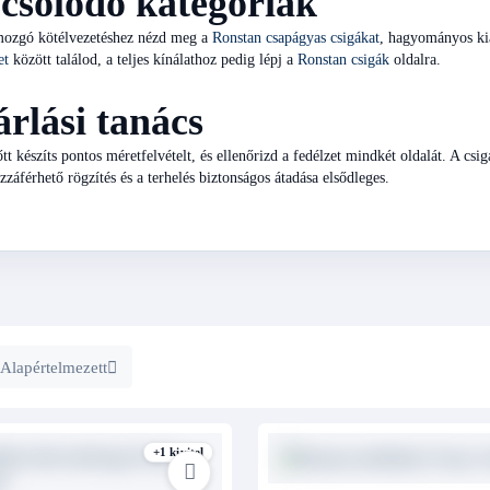
csolódó kategóriák
ozgó kötélvezetéshez nézd meg a
Ronstan csapágyas csigákat
, hagyományos ki
et
között találod, a teljes kínálathoz pedig lépj a
Ronstan csigák
oldalra.
rlási tanács
őtt készíts pontos méretfelvételt, és ellenőrizd a fedélzet mindkét oldalát. A csi
ozzáférhető rögzítés és a terhelés biztonságos átadása elsődleges.
Alapértelmezett
+1 kivitel