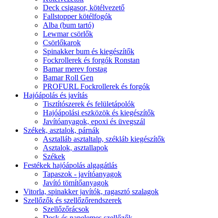
Deck csigasor, kötélvezető
Fallstopper kötélfogók
Alba (bum tartó)
Lewmar csörlők
Csörlőkarok
Spinakker bum és kiegészítők
Fockrollerek és forgók Ronstan
Bamar merev forstag
Bamar Roll Gen
PROFURL Fockrollerek és forgók
Hajóápolás és javítás
Tisztítószerek és felületápolók
Hajóápolási eszközök és kiegészítők
Javítóanyagok, epoxi és üvegszál
Székek, asztalok, párnák
Asztalláb asztaltalp, székláb kiegészítők
Asztalok, asztallapok
Székek
Festékek hajóápolás algagátlás
Tapaszok - javítóanyagok
Javító tömítőanyagok
Vitorla, spinakker javítók, ragasztó szalagok
Szellőzők és szellőzőrendszerek
Szellőzőrácsok
Deck és napelemes szellőzők