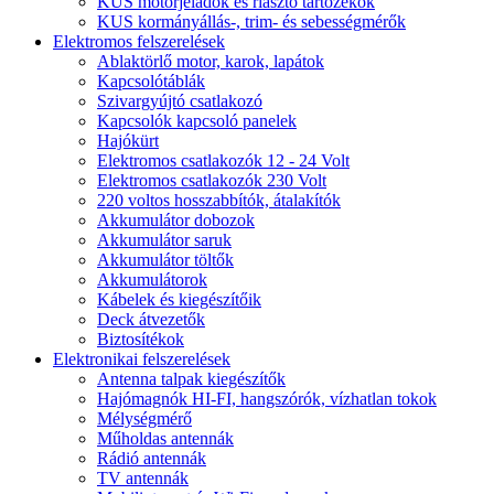
KUS motorjeladók és riasztó tartozékok
KUS kormányállás-, trim- és sebességmérők
Elektromos felszerelések
Ablaktörlő motor, karok, lapátok
Kapcsolótáblák
Szivargyújtó csatlakozó
Kapcsolók kapcsoló panelek
Hajókürt
Elektromos csatlakozók 12 - 24 Volt
Elektromos csatlakozók 230 Volt
220 voltos hosszabbítók, átalakítók
Akkumulátor dobozok
Akkumulátor saruk
Akkumulátor töltők
Akkumulátorok
Kábelek és kiegészítőik
Deck átvezetők
Biztosítékok
Elektronikai felszerelések
Antenna talpak kiegészítők
Hajómagnók HI-FI, hangszórók, vízhatlan tokok
Mélységmérő
Műholdas antennák
Rádió antennák
TV antennák