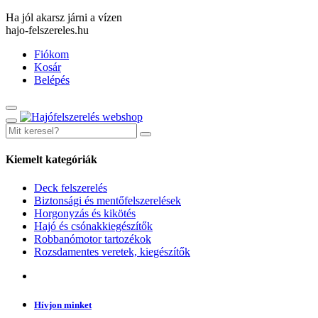
Ha jól akarsz járni a vízen
hajo-felszereles.hu
Fiókom
Kosár
Belépés
Kiemelt kategóriák
Deck felszerelés
Biztonsági és mentőfelszerelések
Horgonyzás és kikötés
Hajó és csónakkiegészítők
Robbanómotor tartozékok
Rozsdamentes veretek, kiegészítők
Hívjon minket