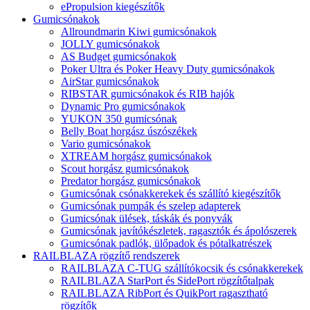
ePropulsion kiegészítők
Gumicsónakok
Allroundmarin Kiwi gumicsónakok
JOLLY gumicsónakok
AS Budget gumicsónakok
Poker Ultra és Poker Heavy Duty gumicsónakok
AirStar gumicsónakok
RIBSTAR gumicsónakok és RIB hajók
Dynamic Pro gumicsónakok
YUKON 350 gumicsónak
Belly Boat horgász úszószékek
Vario gumicsónakok
XTREAM horgász gumicsónakok
Scout horgász gumicsónakok
Predator horgász gumicsónakok
Gumicsónak csónakkerekek és szállító kiegészítők
Gumicsónak pumpák és szelep adapterek
Gumicsónak ülések, táskák és ponyvák
Gumicsónak javítókészletek, ragasztók és ápolószerek
Gumicsónak padlók, ülőpadok és pótalkatrészek
RAILBLAZA rögzítő rendszerek
RAILBLAZA C-TUG szállítókocsik és csónakkerekek
RAILBLAZA StarPort és SidePort rögzítőtalpak
RAILBLAZA RibPort és QuikPort ragasztható
rögzítők