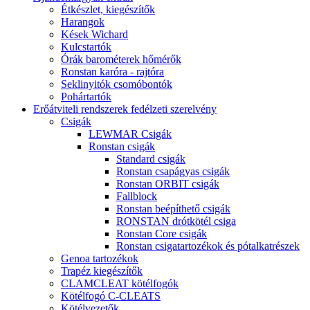
Étkészlet, kiegészítők
Harangok
Kések Wichard
Kulcstartók
Órák barométerek hőmérők
Ronstan karóra - rajtóra
Seklinyitók csomóbontók
Pohártartók
Erőátviteli rendszerek fedélzeti szerelvény
Csigák
LEWMAR Csigák
Ronstan csigák
Standard csigák
Ronstan csapágyas csigák
Ronstan ORBIT csigák
Fallblock
Ronstan beépíthető csigák
RONSTAN drótkötél csiga
Ronstan Core csigák
Ronstan csigatartozékok és pótalkatrészek
Genoa tartozékok
Trapéz kiegészítők
CLAMCLEAT kötélfogók
Kötélfogó C-CLEATS
Kötélvezetők