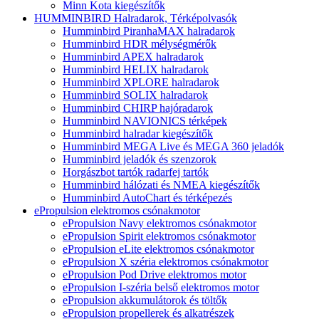
Minn Kota kiegészítők
HUMMINBIRD Halradarok, Térképolvasók
Humminbird PiranhaMAX halradarok
Humminbird HDR mélységmérők
Humminbird APEX halradarok
Humminbird HELIX halradarok
Humminbird XPLORE halradarok
Humminbird SOLIX halradarok
Humminbird CHIRP hajóradarok
Humminbird NAVIONICS térképek
Humminbird halradar kiegészítők
Humminbird MEGA Live és MEGA 360 jeladók
Humminbird jeladók és szenzorok
Horgászbot tartók radarfej tartók
Humminbird hálózati és NMEA kiegészítők
Humminbird AutoChart és térképezés
ePropulsion elektromos csónakmotor
ePropulsion Navy elektromos csónakmotor
ePropulsion Spirit elektromos csónakmotor
ePropulsion eLite elektromos csónakmotor
ePropulsion X széria elektromos csónakmotor
ePropulsion Pod Drive elektromos motor
ePropulsion I-széria belső elektromos motor
ePropulsion akkumulátorok és töltők
ePropulsion propellerek és alkatrészek