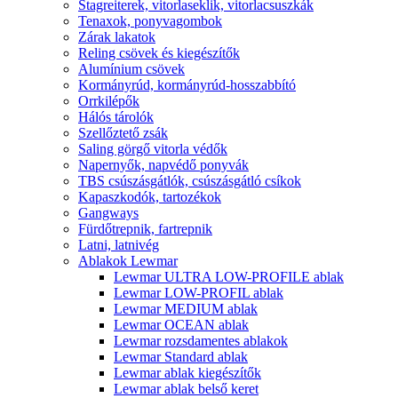
Stagreiterek, vitorlaseklik, vitorlacsuszkák
Tenaxok, ponyvagombok
Zárak lakatok
Reling csövek és kiegészítők
Alumínium csövek
Kormányrúd, kormányrúd-hosszabbító
Orrkilépők
Hálós tárolók
Szellőztető zsák
Saling görgő vitorla védők
Napernyők, napvédő ponyvák
TBS csúszásgátlók, csúszásgátló csíkok
Kapaszkodók, tartozékok
Gangways
Fürdőtrepnik, fartrepnik
Latni, latnivég
Ablakok Lewmar
Lewmar ULTRA LOW-PROFILE ablak
Lewmar LOW-PROFIL ablak
Lewmar MEDIUM ablak
Lewmar OCEAN ablak
Lewmar rozsdamentes ablakok
Lewmar Standard ablak
Lewmar ablak kiegészítők
Lewmar ablak belső keret