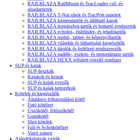
RAILBLAZA RailMount és TracLoader cső- és
sínadapterek
RAILBLAZA T-Nut sínek és TracPort panelek
RAILBLAZA kameratartók és állítható karok
RAILBLAZA horgászbot-tartók és bottartó rendszerek
RAILBLAZA echolot-, fishfinder- és jeladótartók
RAILBLAZA mobil-, tablet- és képernyőtartók
RAILBLAZA világítás és láthatósági kiegészítők
RAILBLAZA tárolók és fedélzeti rendszerezők
RAILBLAZA paddle-, eszköz- és motortámasz tartók
RAILBLAZA HEXX erősített rögzítő rendszer
SUP és kajak
SUP deszkák
Kajakok és kenuk
SUP és kajak evezők
SUP és kajak tartozékok
Kötelek és kiegészítők
Általános felhasználású kötél
Futó kötélzet
Úszókötél, felúszókötél
Gumikötél
Shot kötelek
Fall és Schotkötélzet
Varró zsineg
Ajándéktárgyak extrák