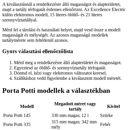
A kiválasztásnál a rendelkezésre álló magasságot és alapterületet,
majd a tartály térfogatát érdemes ellenőrizni. Az Excellence Electric
külön elektromos modell, 15 literes öblítő- és 21 literes
szennyvíztartállyal.
Mérd fel a tárolási és használati helyet, majd vesd össze a modell
magasságát és mélységét. Az azonos magasságú modellek
tartálymérete sem feltétlenül azonos.
Gyors választási ellenőrzőlista
Mérd meg a rendelkezésre álló alapterületet és magasságot.
Egyeztesd az öblítő- és szennyvíztartály térfogatát.
Döntsd el, kézi vagy elektromos változatot keresel.
Szállításhoz vedd figyelembe a kiválasztott modell méretét.
Porta Potti modellek a választékban
Megadott méret vagy
Modell
Kivitel
tartály
Porta Potti 145
330 mm magas; 12 l
Szürke
315 mm magas; 342 mm
Porta Potti 335
Fehér
mély