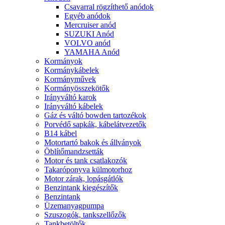
Csavarral rögzíthető anódok
Egyéb anódok
Mercruiser anód
SUZUKI Anód
VOLVO anód
YAMAHA Anód
Kormányok
Kormánykábelek
Kormányművek
Kormányösszekötők
Irányváltó karok
Irányváltó kábelek
Gáz és váltó bowden tartozékok
Porvédő sapkák, kábelátvezetők
B14 kábel
Motortartó bakok és állványok
Öblítőmandzsetták
Motor és tank csatlakozók
Takaróponyva külmotorhoz
Motor zárak, lopásgátlók
Benzintank kiegészítők
Benzintank
Üzemanyagpumpa
Szuszogók, tankszellőzők
Tankbetöltők