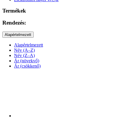
Termékek
Rendezés:
Alapértelmezett
Alapértelmezett
Név (A–Z)
Név (Z–A)
Ár (növekvő)
Ár (csökkenő)