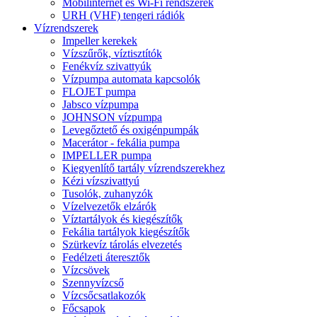
Mobilinternet és Wi-Fi rendszerek
URH (VHF) tengeri rádiók
Vízrendszerek
Impeller kerekek
Vízszűrők, víztisztítók
Fenékvíz szivattyúk
Vízpumpa automata kapcsolók
FLOJET pumpa
Jabsco vízpumpa
JOHNSON vízpumpa
Levegőztető és oxigénpumpák
Macerátor - fekália pumpa
IMPELLER pumpa
Kiegyenlítő tartály vízrendszerekhez
Kézi vízszivattyú
Tusolók, zuhanyzók
Vízelvezetők elzárók
Víztartályok és kiegészítők
Fekália tartályok kiegészítők
Szürkevíz tárolás elvezetés
Fedélzeti áteresztők
Vízcsövek
Szennyvízcső
Vízcsőcsatlakozók
Főcsapok