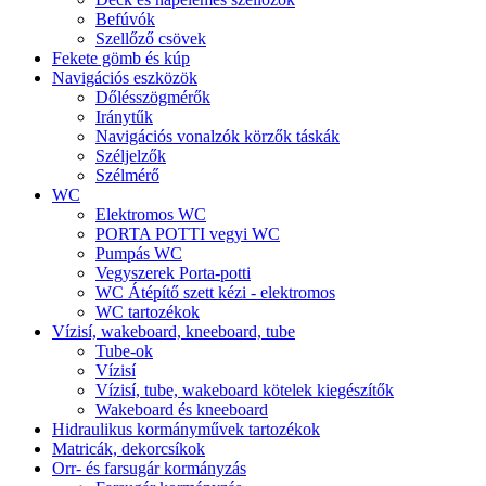
Befúvók
Szellőző csövek
Fekete gömb és kúp
Navigációs eszközök
Dőlésszögmérők
Iránytűk
Navigációs vonalzók körzők táskák
Széljelzők
Szélmérő
WC
Elektromos WC
PORTA POTTI vegyi WC
Pumpás WC
Vegyszerek Porta-potti
WC Átépítő szett kézi - elektromos
WC tartozékok
Vízisí, wakeboard, kneeboard, tube
Tube-ok
Vízisí
Vízisí, tube, wakeboard kötelek kiegészítők
Wakeboard és kneeboard
Hidraulikus kormányművek tartozékok
Matricák, dekorcsíkok
Orr- és farsugár kormányzás