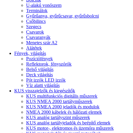
U-alakú vonószem
Terminálok
Gyűrűanya, gyűrűcsavar, gyűrűsbolcni
Csőbilincs
Szegecs
Csavarok
Csavaranyák
Menetes szár A2
Alátétek
Fények, világítás
Pozíciófények
Reflektorok, fényszórók
Belső világítás
Deck világítás
Pót izzók LED izzók
Víz alatti világítás
KUS visszajelzők és kiegészítők
KUS multifunkciós digitális műszerek
KUS NMEA 2000 tartályműszerek
KUS NMEA 2000 jeladók és modulok
NMEA 2000 kábelek és hálózati elemek
KUS analóg tartályszint műszerek
KUS analóg tartályjeladók és beépítő elemek
KUS motor-, elektromos és üzemóra műszerek