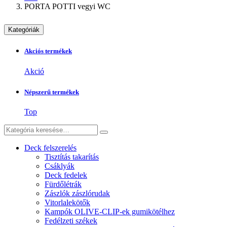
PORTA POTTI vegyi WC
Kategóriák
Akciós termékek
Akció
Népszerű termékek
Top
Deck felszerelés
Tisztítás takarítás
Csáklyák
Deck fedelek
Fürdőlétrák
Zászlók zászlórudak
Vitorlalekötők
Kampók OLIVE-CLIP-ek gumikötélhez
Fedélzeti székek