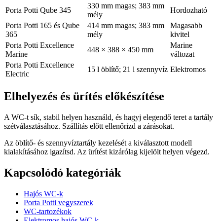
330 mm magas; 383 mm
Porta Potti Qube 345
Hordozható
mély
Porta Potti 165 és Qube
414 mm magas; 383 mm
Magasabb
365
mély
kivitel
Porta Potti Excellence
Marine
448 × 388 × 450 mm
Marine
változat
Porta Potti Excellence
15 l öblítő; 21 l szennyvíz
Elektromos
Electric
Elhelyezés és ürítés előkészítése
A WC-t sík, stabil helyen használd, és hagyj elegendő teret a tartály
szétválasztásához. Szállítás előtt ellenőrizd a zárásokat.
Az öblítő- és szennyvíztartály kezelését a kiválasztott modell
kialakításához igazítsd. Az ürítést kizárólag kijelölt helyen végezd.
Kapcsolódó kategóriák
Hajós WC-k
Porta Potti vegyszerek
WC-tartozékok
Elektromos hajós WC-k