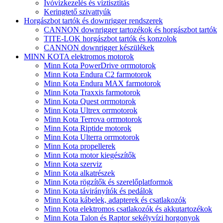
Ivóvízkezelés és víztisztítás
Keringtető szivattyúk
Horgászbot tartók és downrigger rendszerek
CANNON downrigger tartozékok és horgászbot tartók
TITE-LOK horgászbot tartók és konzolok
CANNON downrigger készülékek
MINN KOTA elektromos motorok
Minn Kota PowerDrive orrmotorok
Minn Kota Endura C2 farmotorok
Minn Kota Endura MAX farmotorok
Minn Kota Traxxis farmotorok
Minn Kota Quest orrmotorok
Minn Kota Ultrex orrmotorok
Minn Kota Terrova orrmotorok
Minn Kota Riptide motorok
Minn Kota Ulterra orrmotorok
Minn Kota propellerek
Minn Kota motor kiegészítők
Minn Kota szerviz
Minn Kota alkatrészek
Minn Kota rögzítők és szerelőplatformok
Minn Kota távirányítók és pedálok
Minn Kota kábelek, adapterek és csatlakozók
Minn Kota elektromos csatlakozók és akkutartozékok
Minn Kota Talon és Raptor sekélyvízi horgonyok