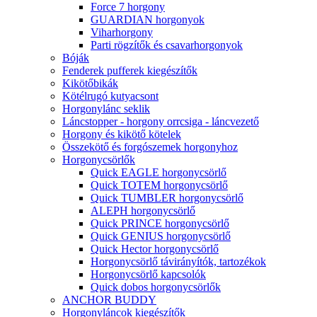
Force 7 horgony
GUARDIAN horgonyok
Viharhorgony
Parti rögzítők és csavarhorgonyok
Bóják
Fenderek pufferek kiegészítők
Kikötőbikák
Kötélrugó kutyacsont
Horgonylánc seklik
Láncstopper - horgony orrcsiga - láncvezető
Horgony és kikötő kötelek
Összekötő és forgószemek horgonyhoz
Horgonycsörlők
Quick EAGLE horgonycsörlő
Quick TOTEM horgonycsörlő
Quick TUMBLER horgonycsörlő
ALEPH horgonycsörlő
Quick PRINCE horgonycsörlő
Quick GENIUS horgonycsörlő
Quick Hector horgonycsörlő
Horgonycsörlő távirányítók, tartozékok
Horgonycsörlő kapcsolók
Quick dobos horgonycsörlők
ANCHOR BUDDY
Horgonyláncok kiegészítők