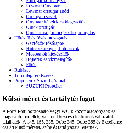
Farsugár kormányzás
Lewmar Orrsugár
Lewmar orrsugár anód
Orrsugár csövek
Orrsugár kábelek és kiegészítők
Quick orrsugár
Quick orrsugár kiegészítők, irányítás
Hűtés fűtés főzés mosogatás
Gázfőzők főzőlapok
Hűtőszekrények, hűtőboxok
Mosogatók kiegészítők
Bojlerek és vízmelegítők
Fűtés
Ruházat
Trimmlap rendszerek
Propellerek Suzuki - Yamaha
SUZUKI Propeller
Külső méret és tartálytérfogat
A Porta Potti hordozható vegyi WC-k között alacsonyabb és
magasabb modellek, valamint kézi és elektromos változatok
találhatók. A 145, 165, 335, Qube 345, Qube 365 és Excellence
család külső méretei, színe és tartályadatai eltérnek.