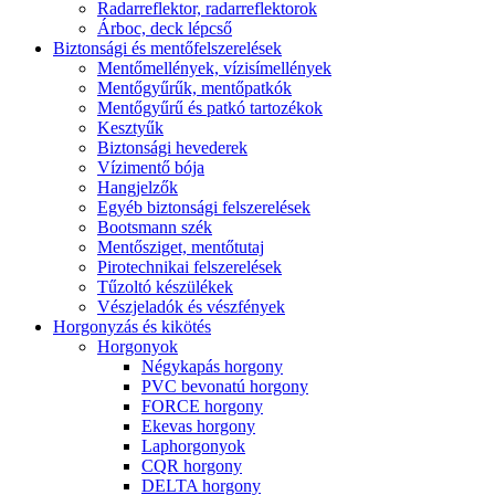
Radarreflektor, radarreflektorok
Árboc, deck lépcső
Biztonsági és mentőfelszerelések
Mentőmellények, vízisímellények
Mentőgyűrűk, mentőpatkók
Mentőgyűrű és patkó tartozékok
Kesztyűk
Biztonsági hevederek
Vízimentő bója
Hangjelzők
Egyéb biztonsági felszerelések
Bootsmann szék
Mentősziget, mentőtutaj
Pirotechnikai felszerelések
Tűzoltó készülékek
Vészjeladók és vészfények
Horgonyzás és kikötés
Horgonyok
Négykapás horgony
PVC bevonatú horgony
FORCE horgony
Ekevas horgony
Laphorgonyok
CQR horgony
DELTA horgony