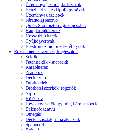
Üzemanyagszűrők, tartozékok
Benzin, dízel és kipufogócsövek
Üzemanyag szelepek
Fáradtolaj leszívó
Quick Stop biztonsági kapcsolók
Hangtompítólemez
Hosszabító karok
Gyújtógyertyák
Elektromos motortérfedél-nyitók
Rozsdamentes veretek, kiegészítők
Seklik
Patentseklik - snapsekli
Karabínerek
Zsanérok
Deck szem
Drótkötelek
Drótkötél szorítók, rögzítők
Nipli
Kötélszív
Hevedervezetők, gyűrűk, háromszögek
Belépőfogantyú
Omegák
Deck akasztók, ruha akasztók
Spannerek
Bolcnik