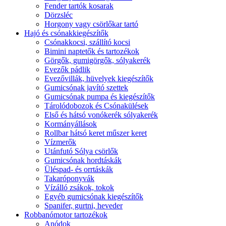
Fender tartók kosarak
Dörzsléc
Horgony vagy csörlőkar tartó
Hajó és csónakkiegészítők
Csónakkocsi, szállító kocsi
Bimini naptetők és tartozékok
Görgők, gumigörgők, sólyakerék
Evezők pádlik
Evezővillák, hüvelyek kiegészítők
Gumicsónak javító szettek
Gumicsónak pumpa és kiegészítők
Tárolódobozok és Csónakülések
Első és hátsó vonókerék sólyakerék
Kormányállások
Rollbar hátsó keret műszer keret
Vízmerők
Utánfutó Sólya csörlők
Gumicsónak hordtáskák
Üléspad- és orrtáskák
Takaróponyvák
Vízálló zsákok, tokok
Egyéb gumicsónak kiegészítők
Spanifer, gurtni, heveder
Robbanómotor tartozékok
Anódok