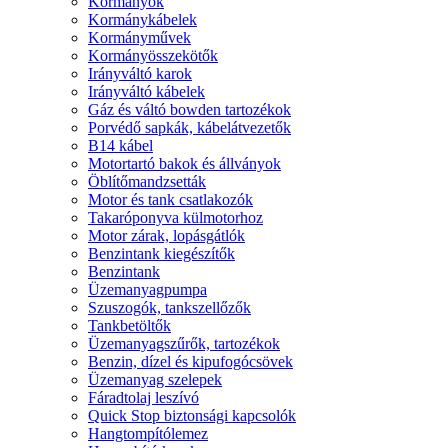
Kormányok
Kormánykábelek
Kormányművek
Kormányösszekötők
Irányváltó karok
Irányváltó kábelek
Gáz és váltó bowden tartozékok
Porvédő sapkák, kábelátvezetők
B14 kábel
Motortartó bakok és állványok
Öblítőmandzsetták
Motor és tank csatlakozók
Takaróponyva külmotorhoz
Motor zárak, lopásgátlók
Benzintank kiegészítők
Benzintank
Üzemanyagpumpa
Szuszogók, tankszellőzők
Tankbetöltők
Üzemanyagszűrők, tartozékok
Benzin, dízel és kipufogócsövek
Üzemanyag szelepek
Fáradtolaj leszívó
Quick Stop biztonsági kapcsolók
Hangtompítólemez