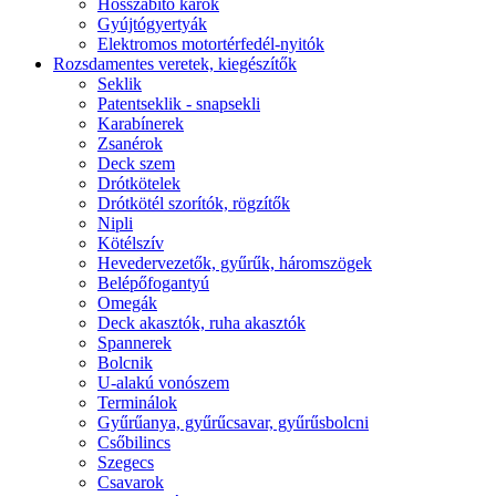
Hosszabító karok
Gyújtógyertyák
Elektromos motortérfedél-nyitók
Rozsdamentes veretek, kiegészítők
Seklik
Patentseklik - snapsekli
Karabínerek
Zsanérok
Deck szem
Drótkötelek
Drótkötél szorítók, rögzítők
Nipli
Kötélszív
Hevedervezetők, gyűrűk, háromszögek
Belépőfogantyú
Omegák
Deck akasztók, ruha akasztók
Spannerek
Bolcnik
U-alakú vonószem
Terminálok
Gyűrűanya, gyűrűcsavar, gyűrűsbolcni
Csőbilincs
Szegecs
Csavarok