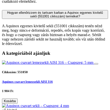
csatlakozó elemekhez.
Hogyan ellenőrizzem és tartsam karban a Aquinox egyenes kivitelű
sekli (551001 cikkszám) terméket?
A Aquinox egyenes kivitelű sekli (551001 cikkszám) testén nézd
meg, hogy nincs-e deformáció, repedés, erős kopás vagy korrózió,
és hogy a csapszeg vagy zárás biztosan a helyén marad-e. Sérült
vagy nehezen záródó seklit ne használj tovább; sós víz után öblítsd
le édesvízzel.
A kategóriából ajánljuk
Cikkszám: 551050
Aquinox csavart lemezsekli AISI 316
1 984 Ft
Kosárba