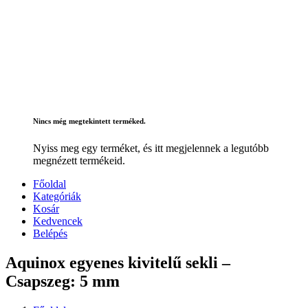
Nincs még megtekintett terméked.
Nyiss meg egy terméket, és itt megjelennek a legutóbb
megnézett termékeid.
Főoldal
Kategóriák
Kosár
Kedvencek
Belépés
Aquinox egyenes kivitelű sekli –
Csapszeg: 5 mm