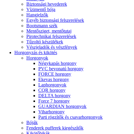
Biztonsági hevederek
Vízimentő bója
Hangjelzők
Egyéb biztonsági felszerelések
Bootsmann szék
Mentősziget, mentőtutaj
Pirotechnikai felszerelések
Tűzoltó készülékek
Vészjeladók és vészfények
Horgonyzás és kikötés
Horgonyok
Négykapás horgony
PVC bevonatú horgony
FORCE horgony
Ekevas horgony
Laphorgonyok
CQR horgony
DELTA horgony
Force 7 horgony
GUARDIAN horgonyok
Viharhorgony
Parti rögzítők és csavarhorgonyok
Bóják
Fenderek pufferek kiegészítők
Kikötőbikák