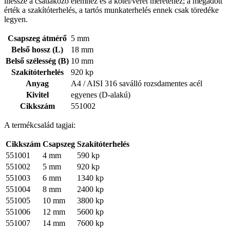
illessze a csatlakozó elemhez és a kötél/veret méretéhez; a megadott
érték a szakítóterhelés, a tartós munkaterhelés ennek csak töredéke
legyen.
Csapszeg átmérő
5 mm
Belső hossz (L)
18 mm
Belső szélesség (B)
10 mm
Szakítóterhelés
920 kp
Anyag
A4 / AISI 316 saválló rozsdamentes acél
Kivitel
egyenes (D-alakú)
Cikkszám
551002
A termékcsalád tagjai:
Cikkszám
Csapszeg
Szakítóterhelés
551001
4 mm
590 kp
551002
5 mm
920 kp
551003
6 mm
1340 kp
551004
8 mm
2400 kp
551005
10 mm
3800 kp
551006
12 mm
5600 kp
551007
14 mm
7600 kp