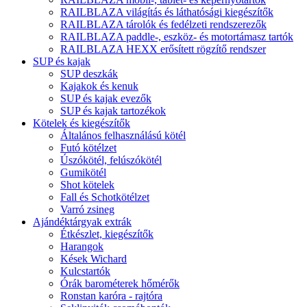
RAILBLAZA világítás és láthatósági kiegészítők
RAILBLAZA tárolók és fedélzeti rendszerezők
RAILBLAZA paddle-, eszköz- és motortámasz tartók
RAILBLAZA HEXX erősített rögzítő rendszer
SUP és kajak
SUP deszkák
Kajakok és kenuk
SUP és kajak evezők
SUP és kajak tartozékok
Kötelek és kiegészítők
Általános felhasználású kötél
Futó kötélzet
Úszókötél, felúszókötél
Gumikötél
Shot kötelek
Fall és Schotkötélzet
Varró zsineg
Ajándéktárgyak extrák
Étkészlet, kiegészítők
Harangok
Kések Wichard
Kulcstartók
Órák barométerek hőmérők
Ronstan karóra - rajtóra