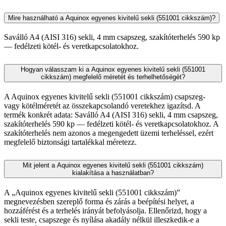
Mire használható a Aquinox egyenes kivitelű sekli (551001 cikkszám)?
Saválló A4 (AISI 316) sekli, 4 mm csapszeg, szakítóterhelés 590 kp
— fedélzeti kötél- és veretkapcsolatokhoz.
Hogyan válasszam ki a Aquinox egyenes kivitelű sekli (551001
cikkszám) megfelelő méretét és terhelhetőségét?
A Aquinox egyenes kivitelű sekli (551001 cikkszám) csapszeg-
vagy kötélméretét az összekapcsolandó veretekhez igazítsd. A
termék konkrét adata: Saválló A4 (AISI 316) sekli, 4 mm csapszeg,
szakítóterhelés 590 kp — fedélzeti kötél- és veretkapcsolatokhoz. A
szakítóterhelés nem azonos a megengedett üzemi terheléssel, ezért
megfelelő biztonsági tartalékkal méretezz.
Mit jelent a Aquinox egyenes kivitelű sekli (551001 cikkszám)
kialakítása a használatban?
A „Aquinox egyenes kivitelű sekli (551001 cikkszám)”
megnevezésben szereplő forma és zárás a beépítési helyet, a
hozzáférést és a terhelés irányát befolyásolja. Ellenőrizd, hogy a
sekli teste, csapszege és nyílása akadály nélkül illeszkedik-e a