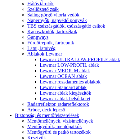
Hálós tárolók
Szellőztető zsák
Saling görgő vitorla védők
Napernyők, napvédő ponyvák
TBS csúszásgátlók, csúszásgátló csíkok
Kapaszkodók, tartozékok
Gangways
Fürdőtrepnik, fartrepnik
Latni, latnivég
Ablakok Lewmar
Lewmar ULTRA LOW-PROFILE ablak
Lewmar LOW-PROFIL ablak
Lewmar MEDIUM ablak
Lewmar OCEAN ablak
Lewmar rozsdamentes ablakok
Lewmar Standard ablak
Lewmar ablak kiegészítők
Lewmar ablak belső keret
Radarreflektor, radarreflektorok
Árboc, deck lépcső
Biztonsági és mentőfelszerelések
Mentőmellények, vízisímellények
Mentőgyűrűk, mentőpatkók
Mentőgyűrű és patkó tartozékok
Kesztyűk