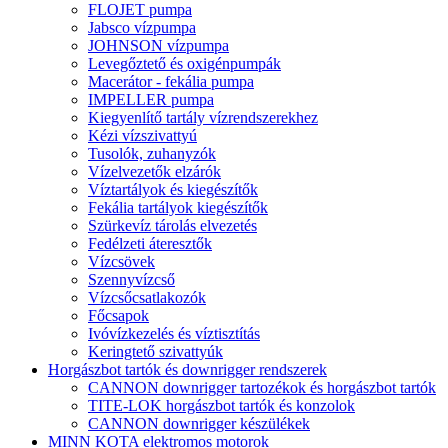
FLOJET pumpa
Jabsco vízpumpa
JOHNSON vízpumpa
Levegőztető és oxigénpumpák
Macerátor - fekália pumpa
IMPELLER pumpa
Kiegyenlítő tartály vízrendszerekhez
Kézi vízszivattyú
Tusolók, zuhanyzók
Vízelvezetők elzárók
Víztartályok és kiegészítők
Fekália tartályok kiegészítők
Szürkevíz tárolás elvezetés
Fedélzeti áteresztők
Vízcsövek
Szennyvízcső
Vízcsőcsatlakozók
Főcsapok
Ivóvízkezelés és víztisztítás
Keringtető szivattyúk
Horgászbot tartók és downrigger rendszerek
CANNON downrigger tartozékok és horgászbot tartók
TITE-LOK horgászbot tartók és konzolok
CANNON downrigger készülékek
MINN KOTA elektromos motorok