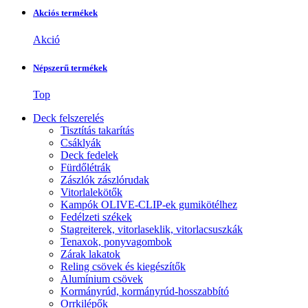
Akciós termékek
Akció
Népszerű termékek
Top
Deck felszerelés
Tisztítás takarítás
Csáklyák
Deck fedelek
Fürdőlétrák
Zászlók zászlórudak
Vitorlalekötők
Kampók OLIVE-CLIP-ek gumikötélhez
Fedélzeti székek
Stagreiterek, vitorlaseklik, vitorlacsuszkák
Tenaxok, ponyvagombok
Zárak lakatok
Reling csövek és kiegészítők
Alumínium csövek
Kormányrúd, kormányrúd-hosszabbító
Orrkilépők