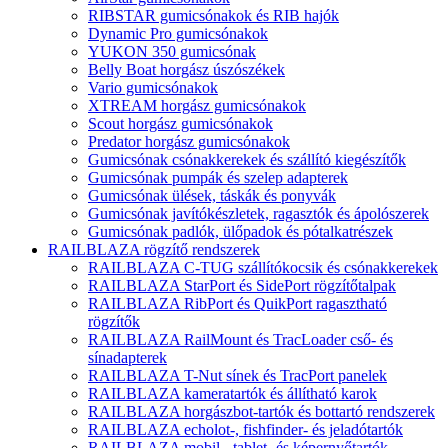
RIBSTAR gumicsónakok és RIB hajók
Dynamic Pro gumicsónakok
YUKON 350 gumicsónak
Belly Boat horgász úszószékek
Vario gumicsónakok
XTREAM horgász gumicsónakok
Scout horgász gumicsónakok
Predator horgász gumicsónakok
Gumicsónak csónakkerekek és szállító kiegészítők
Gumicsónak pumpák és szelep adapterek
Gumicsónak ülések, táskák és ponyvák
Gumicsónak javítókészletek, ragasztók és ápolószerek
Gumicsónak padlók, ülőpadok és pótalkatrészek
RAILBLAZA rögzítő rendszerek
RAILBLAZA C-TUG szállítókocsik és csónakkerekek
RAILBLAZA StarPort és SidePort rögzítőtalpak
RAILBLAZA RibPort és QuikPort ragasztható
rögzítők
RAILBLAZA RailMount és TracLoader cső- és
sínadapterek
RAILBLAZA T-Nut sínek és TracPort panelek
RAILBLAZA kameratartók és állítható karok
RAILBLAZA horgászbot-tartók és bottartó rendszerek
RAILBLAZA echolot-, fishfinder- és jeladótartók
RAILBLAZA mobil-, tablet- és képernyőtartók