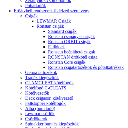
Seklinyitók csomóbontók
Pohártartók
Erőátviteli rendszerek fedélzeti szerelvény
Csigák
LEWMAR Csigák
Ronstan csigák
Standard csigák
Ronstan csapágyas csigák
Ronstan ORBIT csigák
Fallblock
Ronstan beépíthető csigák
RONSTAN drótkötél csiga
Ronstan Core csigák
Ronstan csigatartozékok és pótalkatrészek
Genoa tartozékok
Trapéz kiegészítők
CLAMCLEAT kötélfogók
Kötélfogó C-CLEATS
Kötélvezetők
Deck csigasor, kötélvezető
Fallstopper kötélfogók
Alba (bum tartó)
Lewmar csörlők
Csörlőkarok
Spinakker bum és kiegészítők