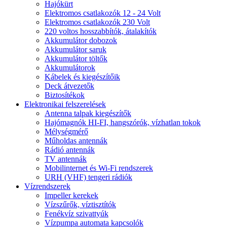
Hajókürt
Elektromos csatlakozók 12 - 24 Volt
Elektromos csatlakozók 230 Volt
220 voltos hosszabbítók, átalakítók
Akkumulátor dobozok
Akkumulátor saruk
Akkumulátor töltők
Akkumulátorok
Kábelek és kiegészítőik
Deck átvezetők
Biztosítékok
Elektronikai felszerelések
Antenna talpak kiegészítők
Hajómagnók HI-FI, hangszórók, vízhatlan tokok
Mélységmérő
Műholdas antennák
Rádió antennák
TV antennák
Mobilinternet és Wi-Fi rendszerek
URH (VHF) tengeri rádiók
Vízrendszerek
Impeller kerekek
Vízszűrők, víztisztítók
Fenékvíz szivattyúk
Vízpumpa automata kapcsolók