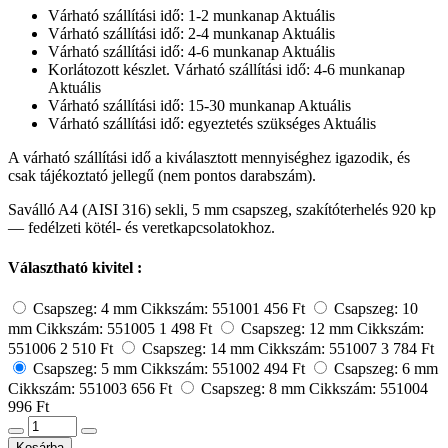
Várható szállítási idő: 1-2 munkanap
Aktuális
Várható szállítási idő: 2-4 munkanap
Aktuális
Várható szállítási idő: 4-6 munkanap
Aktuális
Korlátozott készlet. Várható szállítási idő: 4-6 munkanap
Aktuális
Várható szállítási idő: 15-30 munkanap
Aktuális
Várható szállítási idő: egyeztetés szükséges
Aktuális
A várható szállítási idő a kiválasztott mennyiséghez igazodik, és
csak tájékoztató jellegű (nem pontos darabszám).
Saválló A4 (AISI 316) sekli, 5 mm csapszeg, szakítóterhelés 920 kp
— fedélzeti kötél- és veretkapcsolatokhoz.
Választható kivitel :
Csapszeg: 4 mm
Cikkszám: 551001
456 Ft
Csapszeg: 10
mm
Cikkszám: 551005
1 498 Ft
Csapszeg: 12 mm
Cikkszám:
551006
2 510 Ft
Csapszeg: 14 mm
Cikkszám: 551007
3 784 Ft
Csapszeg: 5 mm
Cikkszám: 551002
494 Ft
Csapszeg: 6 mm
Cikkszám: 551003
656 Ft
Csapszeg: 8 mm
Cikkszám: 551004
996 Ft
Kosárba