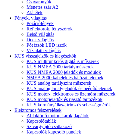
Csavaranyák
Menetes szár A2
Alátétek
Fények, világítás
Pozíciófények
Reflektorok, fényszórók
Belső világítás
Deck világítás
Pót izzók LED izzók
Víz alatti világítás
KUS visszajelzők és kiegészítők
KUS multifunkciós digitális műszerek
KUS NMEA 2000 tartályműszerek
KUS NMEA 2000 jeladók és modulok
NMEA 2000 kábelek és hálózati elemek
KUS analóg tartályszint műszerek
KUS analóg tartályjeladók és beépítő elemek
KUS motor-, elektromos és üzemóra műszerek
KUS motorjeladók és riasztó tartozékok
KUS kormányállás-, trim- és sebességmérők
Elektromos felszerelések
Ablaktörlő motor, karok, lapátok
Kapcsolótáblák
Szivargyújtó csatlakozó
Kapcsolók kapcsoló panelek