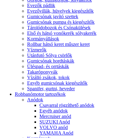
Evezők pádlik
Evezővillák, hüvelyek kiegészítők
Gumicsónak javító szettek
Gumicsónak pumpa és kiegészítők
Tárolódobozok és Csónakülések
Első és hátsó vonókerék sólyakerék
Kormányállások
Rollbar hátsó keret műszer keret
Vízmerők
Utánfutó Sólya csörlők
Gumicsónak hordtáskák
Üléspad- és orrtáskák
Takaróponyvák
Vízálló zsákok, tokok
Egyéb gumicsónak kiegészítők
Spanifer, gurtni, heveder
Robbanómotor tartozékok
Anódok
Csavarral rögzíthető anódok
Egyéb anódok
Mercruiser anód
SUZUKI Anód
VOLVO anód
YAMAHA Anód