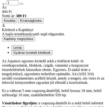
Ár:
494 Ft
Nettó ár:
389 Ft
Kosárba
Kívánságlistára
⚓
Kérdezd a Kapitányt
A hajós terméktanácsadó segít eligazodni.
Kapitány megnyitása
Leírás
Gyakran ismételt kérdések
Az Aquinox egyenes kivitelű sekli a fedélzeti kötél- és
veretkapcsolatok, blokkok, csigák, valamint a horgonyzat
összekötésének klasszikus eleme. Egyenes, D-alakú teste a
tengelyirányú, egyenletes terhelésre optimális. A4 (AISI 316)
saválló rozsdamentes acélból készül, amely a tengeri, sós vizes és az
édesvízi környezetben egyaránt jól ellenáll a korróziónak.
Ez a változat 5 mm csapszeg-átmérőjű, belső hossza 18 mm, belső
szélessége 10 mm, szakítóterhelése 920 kp.
Vásárláskor figyeljen:
a csapszeg-átmérőt és a sekli belső méreteit