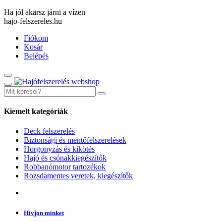
Ha jól akarsz járni a vízen
hajo-felszereles.hu
Fiókom
Kosár
Belépés
Kiemelt kategóriák
Deck felszerelés
Biztonsági és mentőfelszerelések
Horgonyzás és kikötés
Hajó és csónakkiegészítők
Robbanómotor tartozékok
Rozsdamentes veretek, kiegészítők
Hívjon minket