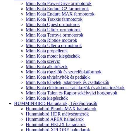
Minn Kota PowerDrive orrmotorok
Minn Kota Endura C2 farmotorok
Minn Kota Endura MAX farmotorok
Minn Kota Traxxis farmotorok
Minn Kota Quest orrmotorok
Minn Kota Ultrex orrmotorok
Minn Kota Terrova orrmotorok
Minn Kota Riptide motorok
Minn Kota Ulterra orrmotorok
Minn Kota propellerek
Minn Kota motor kiegészítők
Minn Kota szerviz
Minn Kota alkatrészek
Minn Kota rögzítők és szerelőplatformok
Minn Kota távirányítók és pedálok
Minn Kota kábelek, adapterek és csatlakozók
Minn Kota elektromos csatlakozók és akkutartozékok
Minn Kota Talon és Raptor sekélyvízi horgonyok
Minn Kota kiegészítők
HUMMINBIRD Halradarok, Térképolvasók
Humminbird PiranhaMAX halradarok
Humminbird HDR mélységmérők
Humminbird APEX halradarok
Humminbird HELIX halradarok
Humminbird XPLORE halradarok