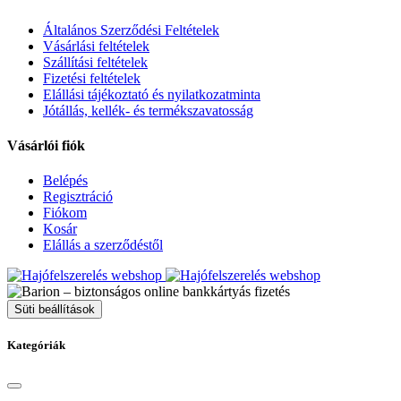
Általános Szerződési Feltételek
Vásárlási feltételek
Szállítási feltételek
Fizetési feltételek
Elállási tájékoztató és nyilatkozatminta
Jótállás, kellék- és termékszavatosság
Vásárlói fiók
Belépés
Regisztráció
Fiókom
Kosár
Elállás a szerződéstől
Süti beállítások
Kategóriák