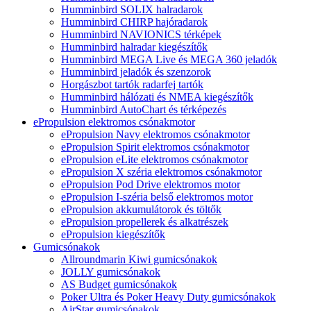
Humminbird SOLIX halradarok
Humminbird CHIRP hajóradarok
Humminbird NAVIONICS térképek
Humminbird halradar kiegészítők
Humminbird MEGA Live és MEGA 360 jeladók
Humminbird jeladók és szenzorok
Horgászbot tartók radarfej tartók
Humminbird hálózati és NMEA kiegészítők
Humminbird AutoChart és térképezés
ePropulsion elektromos csónakmotor
ePropulsion Navy elektromos csónakmotor
ePropulsion Spirit elektromos csónakmotor
ePropulsion eLite elektromos csónakmotor
ePropulsion X széria elektromos csónakmotor
ePropulsion Pod Drive elektromos motor
ePropulsion I-széria belső elektromos motor
ePropulsion akkumulátorok és töltők
ePropulsion propellerek és alkatrészek
ePropulsion kiegészítők
Gumicsónakok
Allroundmarin Kiwi gumicsónakok
JOLLY gumicsónakok
AS Budget gumicsónakok
Poker Ultra és Poker Heavy Duty gumicsónakok
AirStar gumicsónakok