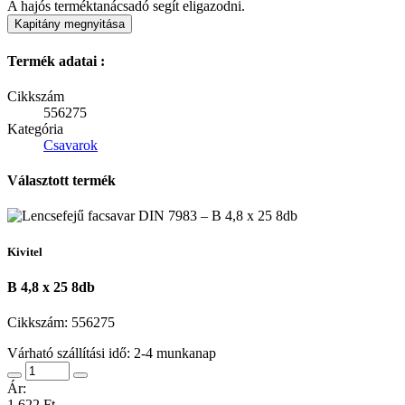
A hajós terméktanácsadó segít eligazodni.
Kapitány megnyitása
Termék adatai :
Cikkszám
556275
Kategória
Csavarok
Választott termék
Kivitel
B 4,8 x 25 8db
Cikkszám:
556275
Várható szállítási idő: 2-4 munkanap
Ár:
1 622 Ft