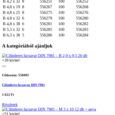
B 4,2 x 32
8
556251
100
556252
B 4,8 x 19
8
556267
100
556268
B 4,8 x 25
8
556275
100
556276
B 4,8 x 32
6
556279
100
556280
B 4,8 x 38
6
556281
100
556282
B 5,5 x 32
6
556285
100
556283
B 6,3 x 38
5
556286
100
556284
A kategóriából ajánljuk
+39 kivitel
Cikkszám: 556005
Cilinderes facsavar DIN 7981
1 622 Ft
Részletek
+51 kivitel