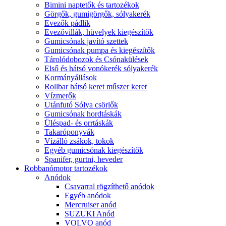
Bimini naptetők és tartozékok
Görgők, gumigörgők, sólyakerék
Evezők pádlik
Evezővillák, hüvelyek kiegészítők
Gumicsónak javító szettek
Gumicsónak pumpa és kiegészítők
Tárolódobozok és Csónakülések
Első és hátsó vonókerék sólyakerék
Kormányállások
Rollbar hátsó keret műszer keret
Vízmerők
Utánfutó Sólya csörlők
Gumicsónak hordtáskák
Üléspad- és orrtáskák
Takaróponyvák
Vízálló zsákok, tokok
Egyéb gumicsónak kiegészítők
Spanifer, gurtni, heveder
Robbanómotor tartozékok
Anódok
Csavarral rögzíthető anódok
Egyéb anódok
Mercruiser anód
SUZUKI Anód
VOLVO anód