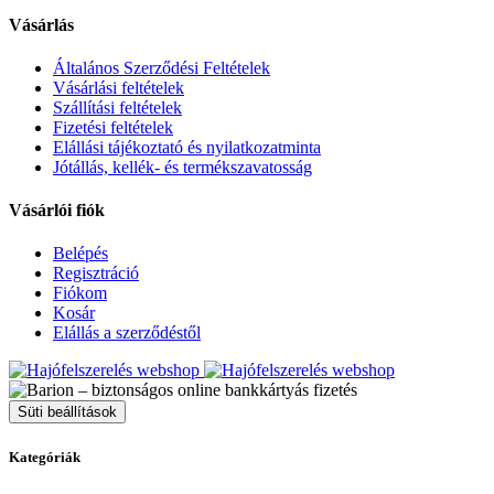
Vásárlás
Általános Szerződési Feltételek
Vásárlási feltételek
Szállítási feltételek
Fizetési feltételek
Elállási tájékoztató és nyilatkozatminta
Jótállás, kellék- és termékszavatosság
Vásárlói fiók
Belépés
Regisztráció
Fiókom
Kosár
Elállás a szerződéstől
Süti beállítások
Kategóriák