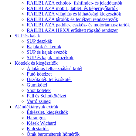
RAILBLAZA echolot-, fishfinder- és jeladótartók
RAILBLAZA mobil-, tablet- és képernyőtartók
RAILBLAZA világítás és láthatósági kiegészítők
RAILBLAZA tárolók és fedélzeti rendszerezők
RAILBLAZA paddle-, eszköz- és motortámasz tartók
RAILBLAZA HEXX erősített rögzítő rendszer
SUP és kajak
SUP deszkák
Kajakok és kenuk
SUP és kajak evezők
SUP és kajak tartozékok
Kötelek és kiegészítők
Általános felhasználású kötél
Futó kötélzet
Úszókötél, felúszókötél
Gumikötél
Shot kötelek
Fall és Schotkötélzet
Varró zsineg
Ajándéktárgyak extrák
Étkészlet, kiegészítők
Harangok
Kések Wichard
Kulcstartók
Órák barométerek hőmérők