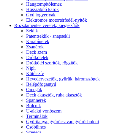
Hangtompítólemez
Hosszabító karok
Gyújtógyertyák
Elektromos motortérfedél-nyitók
Rozsdamentes veretek, kiegészítők
Seklik
Patentseklik - snapsekli
Karabínerek
Zsanérok
Deck szem
Drótkötelek
Drótkötél szorítók, rögzítők
Nipli
Kötélszív
Hevedervezetők, gyűrűk, háromszögek
Belépőfogantyú
Omegák
Deck akasztók, ruha akasztók
Spannerek
Bolcnik
U-alakú vonószem
Terminálok
Gyűrűanya, gyűrűcsavar, gyűrűsbolcni
Csőbilincs
Szegecs