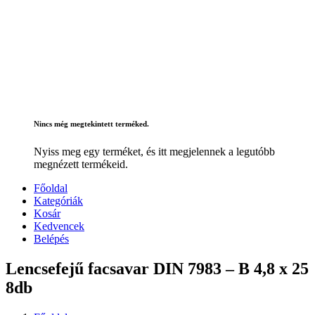
Nincs még megtekintett terméked.
Nyiss meg egy terméket, és itt megjelennek a legutóbb
megnézett termékeid.
Főoldal
Kategóriák
Kosár
Kedvencek
Belépés
Lencsefejű facsavar DIN 7983 – B 4,8 x 25
8db