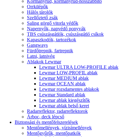
Kormányrúd, kormányrúd-hosszabbító
Orrkilépők
Hálós tárolók
Szellőztető zsák
Saling görgő vitorla védők
Napernyők, napvédő ponyvák
TBS csúszásgátlók, csúszásgátló csíkok
Kapaszkodók, tartozékok
Gangways
Fürdőtrepnik, fartrepnik
Latni, latnivég
Ablakok Lewmar
Lewmar ULTRA LOW-PROFILE ablak
Lewmar LOW-PROFIL ablak
Lewmar MEDIUM ablak
Lewmar OCEAN ablak
Lewmar rozsdamentes ablakok
Lewmar Standard ablak
Lewmar ablak kiegészítők
Lewmar ablak belső keret
Radarreflektor, radarreflektorok
Árboc, deck lépcső
Biztonsági és mentőfelszerelések
Mentőmellények, vízisímellények
Mentőgyűrűk, mentőpatkók