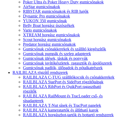
Poker Ultra és Poker Heavy Duty gumicsónakok
AirStar gumicsónakok
RIBSTAR gumicsónakok és RIB hajók
Dynamic Pro gumicsónakok
YUKON 350 gumicsónak
Belly Boat horgász úszószékek
Vario gumicsónakok
XTREAM horgász gumicsónakok
Scout horgász gumicsónakok
Predator horgász gumicsónakok
Gumicsónak csónakkerekek és szállító kiegészítők
Gumicsónak pumpák és szelep adapterek
Gumicsónak ülések, táskák és ponyvák
Gumicsónak javítókészletek, ragasztók és ápolószerek
Gumicsónak padlók, ülőpadok és pótalkatrészek
RAILBLAZA rögzítő rendszerek
RAILBLAZA C-TUG szállítókocsik és csónakkerekek
RAILBLAZA StarPort és SidePort rögzítőtalpak
RAILBLAZA RibPort és QuikPort ragasztható
rögzítők
RAILBLAZA RailMount és TracLoader cső- és
sínadapterek
RAILBLAZA T-Nut sínek és TracPort panelek
RAILBLAZA kameratartók és állítható karok
RAILBLAZA horgászbot-tartók és bottartó rendszerek