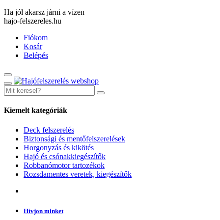
Ha jól akarsz járni a vízen
hajo-felszereles.hu
Fiókom
Kosár
Belépés
Kiemelt kategóriák
Deck felszerelés
Biztonsági és mentőfelszerelések
Horgonyzás és kikötés
Hajó és csónakkiegészítők
Robbanómotor tartozékok
Rozsdamentes veretek, kiegészítők
Hívjon minket