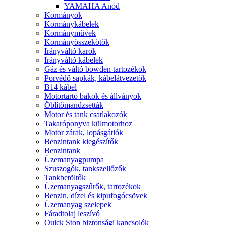
YAMAHA Anód
Kormányok
Kormánykábelek
Kormányművek
Kormányösszekötők
Irányváltó karok
Irányváltó kábelek
Gáz és váltó bowden tartozékok
Porvédő sapkák, kábelátvezetők
B14 kábel
Motortartó bakok és állványok
Öblítőmandzsetták
Motor és tank csatlakozók
Takaróponyva külmotorhoz
Motor zárak, lopásgátlók
Benzintank kiegészítők
Benzintank
Üzemanyagpumpa
Szuszogók, tankszellőzők
Tankbetöltők
Üzemanyagszűrők, tartozékok
Benzin, dízel és kipufogócsövek
Üzemanyag szelepek
Fáradtolaj leszívó
Quick Stop biztonsági kapcsolók