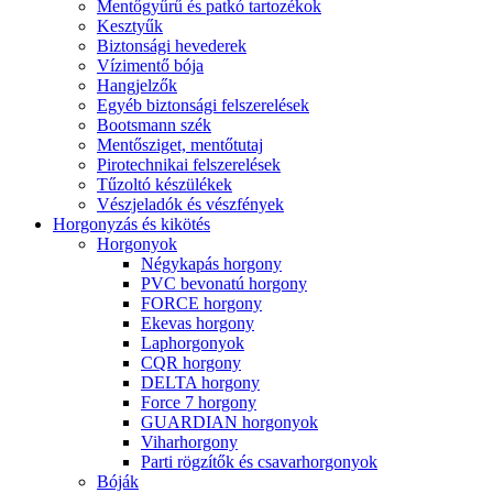
Mentőgyűrű és patkó tartozékok
Kesztyűk
Biztonsági hevederek
Vízimentő bója
Hangjelzők
Egyéb biztonsági felszerelések
Bootsmann szék
Mentősziget, mentőtutaj
Pirotechnikai felszerelések
Tűzoltó készülékek
Vészjeladók és vészfények
Horgonyzás és kikötés
Horgonyok
Négykapás horgony
PVC bevonatú horgony
FORCE horgony
Ekevas horgony
Laphorgonyok
CQR horgony
DELTA horgony
Force 7 horgony
GUARDIAN horgonyok
Viharhorgony
Parti rögzítők és csavarhorgonyok
Bóják