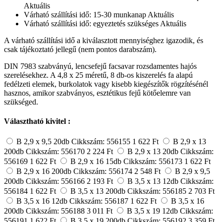
Aktuális
Várható szállítási idő: 15-30 munkanap
Aktuális
Várható szállítási idő: egyeztetés szükséges
Aktuális
A várható szállítási idő a kiválasztott mennyiséghez igazodik, és
csak tájékoztató jellegű (nem pontos darabszám).
DIN 7983 szabványú, lencsefejű facsavar rozsdamentes hajós
szerelésekhez. A 4,8 x 25 méretű, 8 db-os kiszerelés fa alapú
fedélzeti elemek, burkolatok vagy kisebb kiegészítők rögzítésénél
hasznos, amikor szabványos, esztétikus fejű kötőelemre van
szükséged.
Választható kivitel :
B 2,9 x 9,5 20db
Cikkszám: 556155
1 622 Ft
B 2,9 x 13
200db
Cikkszám: 556170
2 224 Ft
B 2,9 x 13 20db
Cikkszám:
556169
1 622 Ft
B 2,9 x 16 15db
Cikkszám: 556173
1 622 Ft
B 2,9 x 16 200db
Cikkszám: 556174
2 548 Ft
B 2,9 x 9,5
200db
Cikkszám: 556166
2 193 Ft
B 3,5 x 13 12db
Cikkszám:
556184
1 622 Ft
B 3,5 x 13 200db
Cikkszám: 556185
2 703 Ft
B 3,5 x 16 12db
Cikkszám: 556187
1 622 Ft
B 3,5 x 16
200db
Cikkszám: 556188
3 011 Ft
B 3,5 x 19 12db
Cikkszám:
556191
1 622 Ft
B 3,5 x 19 200db
Cikkszám: 556192
3 359 Ft