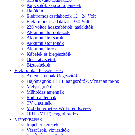
Kapcsolók kapcsoló panelek
Hajókürt
Elektromos csatlakozók 12 - 24 Volt
Elektromos csatlakozók 230 Volt
220 voltos hosszabbítók, átalakítók
Akkumulátor dobozok
Akkumulátor saruk
Akkumulátor töltők
Akkumulátorok
Kábelek és kiegészítőik
Deck átvezetők
Biztosítékok
Elektronikai felszerelések
Antenna talpak kiegészítők
Hajómagnók HI-FI, hangszórók, vízhatlan tokok
Mélységmérő
Műholdas antennák
Rádió antennák
TV antennák
Mobilinternet és Wi-Fi rendszerek
URH (VHF) tengeri rádiók
Vízrendszerek
Impeller kerekek
Vízszűrők, víztisztítók