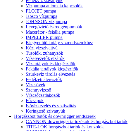
Fenékvíz szivattyúk
Vízpumpa automata kapcsolók
FLOJET pumpa
Jabsco vízpumpa
JOHNSON vízpumpa
Levegőztető és oxigénpumpák
Macerátor - fekália pumpa
IMPELLER pumpa
Kiegyenlítő tartály vízrendszerekhez
Kézi vízszivattyú
Tusolók, zuhanyzók
Vízelvezetők elzárók
Víztartályok és kiegészítők
Fekália tartályok kiegészítők
Szürkevíz tárolás elvezetés
Fedélzeti áteresztők
Vízcsövek
Szennyvízcső
Vízcsőcsatlakozók
Főcsapok
Ivóvízkezelés és víztisztítás
Keringtető szivattyúk
Horgászbot tartók és downrigger rendszerek
CANNON downrigger tartozékok és horgászbot tartók
TITE-LOK horgászbot tartók és konzolok