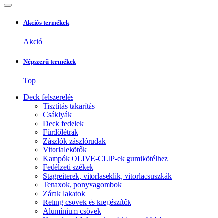
Akciós termékek
Akció
Népszerű termékek
Top
Deck felszerelés
Tisztítás takarítás
Csáklyák
Deck fedelek
Fürdőlétrák
Zászlók zászlórudak
Vitorlalekötők
Kampók OLIVE-CLIP-ek gumikötélhez
Fedélzeti székek
Stagreiterek, vitorlaseklik, vitorlacsuszkák
Tenaxok, ponyvagombok
Zárak lakatok
Reling csövek és kiegészítők
Alumínium csövek