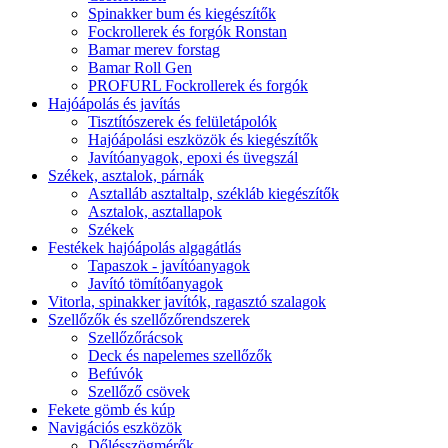
Spinakker bum és kiegészítők
Fockrollerek és forgók Ronstan
Bamar merev forstag
Bamar Roll Gen
PROFURL Fockrollerek és forgók
Hajóápolás és javítás
Tisztítószerek és felületápolók
Hajóápolási eszközök és kiegészítők
Javítóanyagok, epoxi és üvegszál
Székek, asztalok, párnák
Asztalláb asztaltalp, székláb kiegészítők
Asztalok, asztallapok
Székek
Festékek hajóápolás algagátlás
Tapaszok - javítóanyagok
Javító tömítőanyagok
Vitorla, spinakker javítók, ragasztó szalagok
Szellőzők és szellőzőrendszerek
Szellőzőrácsok
Deck és napelemes szellőzők
Befúvók
Szellőző csövek
Fekete gömb és kúp
Navigációs eszközök
Dőlésszögmérők