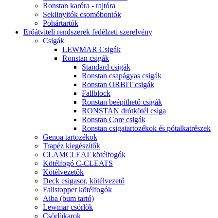
Ronstan karóra - rajtóra
Seklinyitók csomóbontók
Pohártartók
Erőátviteli rendszerek fedélzeti szerelvény
Csigák
LEWMAR Csigák
Ronstan csigák
Standard csigák
Ronstan csapágyas csigák
Ronstan ORBIT csigák
Fallblock
Ronstan beépíthető csigák
RONSTAN drótkötél csiga
Ronstan Core csigák
Ronstan csigatartozékok és pótalkatrészek
Genoa tartozékok
Trapéz kiegészítők
CLAMCLEAT kötélfogók
Kötélfogó C-CLEATS
Kötélvezetők
Deck csigasor, kötélvezető
Fallstopper kötélfogók
Alba (bum tartó)
Lewmar csörlők
Csörlőkarok