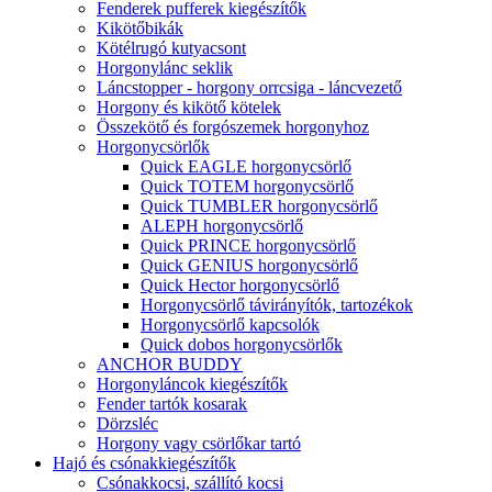
Fenderek pufferek kiegészítők
Kikötőbikák
Kötélrugó kutyacsont
Horgonylánc seklik
Láncstopper - horgony orrcsiga - láncvezető
Horgony és kikötő kötelek
Összekötő és forgószemek horgonyhoz
Horgonycsörlők
Quick EAGLE horgonycsörlő
Quick TOTEM horgonycsörlő
Quick TUMBLER horgonycsörlő
ALEPH horgonycsörlő
Quick PRINCE horgonycsörlő
Quick GENIUS horgonycsörlő
Quick Hector horgonycsörlő
Horgonycsörlő távirányítók, tartozékok
Horgonycsörlő kapcsolók
Quick dobos horgonycsörlők
ANCHOR BUDDY
Horgonyláncok kiegészítők
Fender tartók kosarak
Dörzsléc
Horgony vagy csörlőkar tartó
Hajó és csónakkiegészítők
Csónakkocsi, szállító kocsi