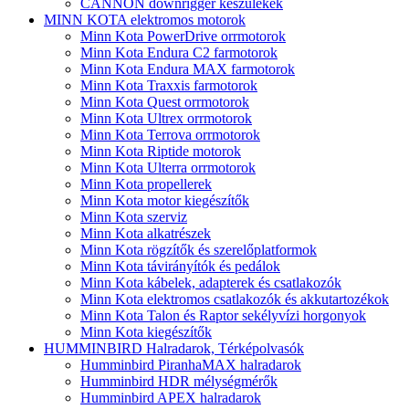
CANNON downrigger készülékek
MINN KOTA elektromos motorok
Minn Kota PowerDrive orrmotorok
Minn Kota Endura C2 farmotorok
Minn Kota Endura MAX farmotorok
Minn Kota Traxxis farmotorok
Minn Kota Quest orrmotorok
Minn Kota Ultrex orrmotorok
Minn Kota Terrova orrmotorok
Minn Kota Riptide motorok
Minn Kota Ulterra orrmotorok
Minn Kota propellerek
Minn Kota motor kiegészítők
Minn Kota szerviz
Minn Kota alkatrészek
Minn Kota rögzítők és szerelőplatformok
Minn Kota távirányítók és pedálok
Minn Kota kábelek, adapterek és csatlakozók
Minn Kota elektromos csatlakozók és akkutartozékok
Minn Kota Talon és Raptor sekélyvízi horgonyok
Minn Kota kiegészítők
HUMMINBIRD Halradarok, Térképolvasók
Humminbird PiranhaMAX halradarok
Humminbird HDR mélységmérők
Humminbird APEX halradarok