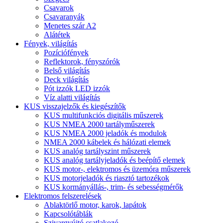
Csavarok
Csavaranyák
Menetes szár A2
Alátétek
Fények, világítás
Pozíciófények
Reflektorok, fényszórók
Belső világítás
Deck világítás
Pót izzók LED izzók
Víz alatti világítás
KUS visszajelzők és kiegészítők
KUS multifunkciós digitális műszerek
KUS NMEA 2000 tartályműszerek
KUS NMEA 2000 jeladók és modulok
NMEA 2000 kábelek és hálózati elemek
KUS analóg tartályszint műszerek
KUS analóg tartályjeladók és beépítő elemek
KUS motor-, elektromos és üzemóra műszerek
KUS motorjeladók és riasztó tartozékok
KUS kormányállás-, trim- és sebességmérők
Elektromos felszerelések
Ablaktörlő motor, karok, lapátok
Kapcsolótáblák
Szivargyújtó csatlakozó