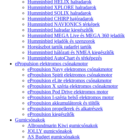
Humminbird HELIX halradarok
Humminbird XPLORE halradarok
Humminbird SOLIX halradarok
Humminbird CHIRP hajóradarok
Humminbird NAVIONICS térképek
Humminbird halradar kiegészítők
Humminbird MEGA Live és MEGA 360 jeladók
Humminbird jeladók és szenzorok
Horgászbot tartók radarfej tartók
Humminbird hálózati és NMEA kiegészítők
Humminbird AutoChart és térképezés
ePropulsion elektromos csónakmotor
ePropulsion Navy elektromos csónakmotor
ePropulsion Spirit elektromos csónakmotor
ePropulsion eLite elektromos csónakmotor
ePropulsion X széria elektromos csónakmotor
ePropulsion Pod Drive elektromos motor
ePropulsion I-széria belső elektromos motor
ePropulsion akkumulátorok és töltők
ePropulsion propellerek és alkatrészek
ePropulsion kiegészítők
Gumicsónakok
Allroundmarin Kiwi gumicsónakok
JOLLY gumicsónakok
AS Budget gumicsónakok