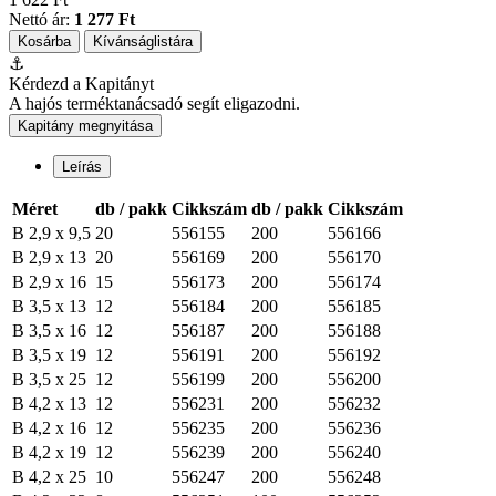
Nettó ár:
1 277 Ft
Kosárba
Kívánságlistára
⚓
Kérdezd a Kapitányt
A hajós terméktanácsadó segít eligazodni.
Kapitány megnyitása
Leírás
Méret
db / pakk
Cikkszám
db / pakk
Cikkszám
B 2,9 x 9,5
20
556155
200
556166
B 2,9 x 13
20
556169
200
556170
B 2,9 x 16
15
556173
200
556174
B 3,5 x 13
12
556184
200
556185
B 3,5 x 16
12
556187
200
556188
B 3,5 x 19
12
556191
200
556192
B 3,5 x 25
12
556199
200
556200
B 4,2 x 13
12
556231
200
556232
B 4,2 x 16
12
556235
200
556236
B 4,2 x 19
12
556239
200
556240
B 4,2 x 25
10
556247
200
556248