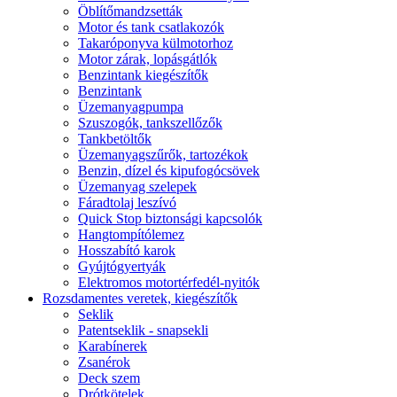
Öblítőmandzsetták
Motor és tank csatlakozók
Takaróponyva külmotorhoz
Motor zárak, lopásgátlók
Benzintank kiegészítők
Benzintank
Üzemanyagpumpa
Szuszogók, tankszellőzők
Tankbetöltők
Üzemanyagszűrők, tartozékok
Benzin, dízel és kipufogócsövek
Üzemanyag szelepek
Fáradtolaj leszívó
Quick Stop biztonsági kapcsolók
Hangtompítólemez
Hosszabító karok
Gyújtógyertyák
Elektromos motortérfedél-nyitók
Rozsdamentes veretek, kiegészítők
Seklik
Patentseklik - snapsekli
Karabínerek
Zsanérok
Deck szem
Drótkötelek