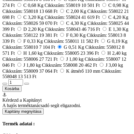
274 Ft
C 0,68 Kg
Cikkszám: 558019
10 501 Ft
C 0,98 Kg
Cikkszám: 558018
13 668 Ft
C 2,00 Kg
Cikkszám: 558022
21
698 Ft
C 3,20 Kg
Cikkszám: 558024
41 619 Ft
C 4,20 Kg
Cikkszám: 558026
59 070 Ft
C 4,30 Kg
Cikkszám: 558025
44
399 Ft
D 2,20 Kg
Cikkszám: 558043
46 716 Ft
E 1,30 Kg
Cikkszám: 558122
19 381 Ft
F 0,30 Kg
Cikkszám: 558013
8
339 Ft
F 0,33 Kg
Cikkszám: 558011
11 582 Ft
G 0,19 Kg
Cikkszám: 558010
7 104 Ft
G 0,51 Kg
Cikkszám: 558012
8
571 Ft
H 1,60 kg
Cikkszám: 558005
23 396 Ft
H 2,40 kg
Cikkszám: 558006
27 721 Ft
J 1,00 kg
Cikkszám: 558007
12
046 Ft
J 1,80 kg
Cikkszám: 558008
20 462 Ft
J 3,00 kg
Cikkszám: 558009
37 064 Ft
K átmérő 110 mm
Cikkszám:
558048
13 513 Ft
Kosárba
⚓
Kérdezd a Kapitányt
A hajós terméktanácsadó segít eligazodni.
Kapitány megnyitása
Termék adatai :