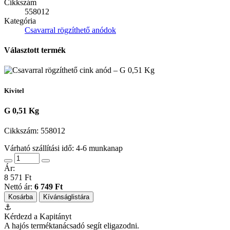
Cikkszám
558012
Kategória
Csavarral rögzíthető anódok
Választott termék
Kivitel
G 0,51 Kg
Cikkszám:
558012
Várható szállítási idő: 4-6 munkanap
Ár:
8 571 Ft
Nettó ár:
6 749 Ft
Kosárba
Kívánságlistára
⚓
Kérdezd a Kapitányt
A hajós terméktanácsadó segít eligazodni.