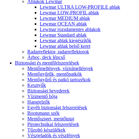
Ablakok Lewmar
Lewmar ULTRA LOW-PROFILE ablak
Lewmar LOW-PROFIL ablak
Lewmar MEDIUM ablak
Lewmar OCEAN ablak
Lewmar rozsdamentes ablakok
Lewmar Standard ablak
Lewmar ablak kiegészítők
Lewmar ablak belső keret
Radarreflektor, radarreflektorok
Árboc, deck lépcső
Biztonsági és mentőfelszerelések
Mentőmellények, vízisímellények
Mentőgyűrűk, mentőpatkók
Mentőgyűrű és patkó tartozékok
Kesztyűk
Biztonsági hevederek
Vízimentő bója
Hangjelzők
Egyéb biztonsági felszerelések
Bootsmann szék
Mentősziget, mentőtutaj
Pirotechnikai felszerelések
Tűzoltó készülékek
Vészjeladók és vészfények