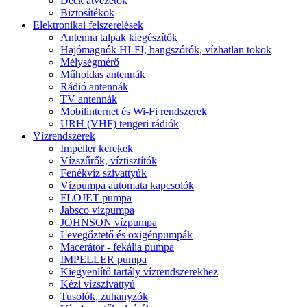
Deck átvezetők
Biztosítékok
Elektronikai felszerelések
Antenna talpak kiegészítők
Hajómagnók HI-FI, hangszórók, vízhatlan tokok
Mélységmérő
Műholdas antennák
Rádió antennák
TV antennák
Mobilinternet és Wi-Fi rendszerek
URH (VHF) tengeri rádiók
Vízrendszerek
Impeller kerekek
Vízszűrők, víztisztítók
Fenékvíz szivattyúk
Vízpumpa automata kapcsolók
FLOJET pumpa
Jabsco vízpumpa
JOHNSON vízpumpa
Levegőztető és oxigénpumpák
Macerátor - fekália pumpa
IMPELLER pumpa
Kiegyenlítő tartály vízrendszerekhez
Kézi vízszivattyú
Tusolók, zuhanyzók