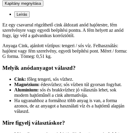
Kapitány megnyitása
Leírás
Ez egy csavarral rögzíthető cink áldozati anód hajótestre, fém
szerelvényre vagy egyedi beépítési pontra. A fém helyett az anód
fogy, így véd a galvanikus korróziótól.
Anyaga Cink, ajánlott víztípus: tengeri / sós víz. Felhasználás:
hajótest vagy fém szerelvény, egyedi beépítési pont. Méret / forma:
G forma. Tömeg: 0,51 kg.
Melyik anódanyagot válaszd?
Cink:
főleg tengeri, sós vízhez.
Magnézium:
édesvízhez; sós vízben túl gyorsan fogyhat.
Alumínium:
sós és brakkvízhez jó választás lehet, sok
modern hajtóműnél a cink alternatívája.
Ha ugyanahhoz a formához több anyag is van, a forma
azonos, de az anyagot a használati víz és a hajtómű alapján
válaszd.
Mire figyelj választáskor?