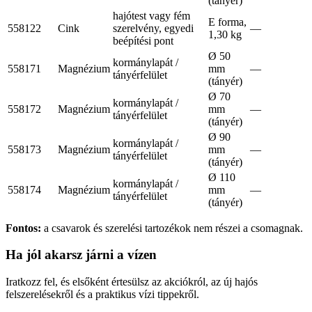
(tányér)
hajótest vagy fém
E forma,
558122
Cink
szerelvény, egyedi
—
1,30 kg
beépítési pont
Ø 50
kormánylapát /
558171
Magnézium
mm
—
tányérfelület
(tányér)
Ø 70
kormánylapát /
558172
Magnézium
mm
—
tányérfelület
(tányér)
Ø 90
kormánylapát /
558173
Magnézium
mm
—
tányérfelület
(tányér)
Ø 110
kormánylapát /
558174
Magnézium
mm
—
tányérfelület
(tányér)
Fontos:
a csavarok és szerelési tartozékok nem részei a csomagnak.
Ha jól akarsz járni a vízen
Iratkozz fel, és elsőként értesülsz az akciókról, az új hajós
felszerelésekről és a praktikus vízi tippekről.