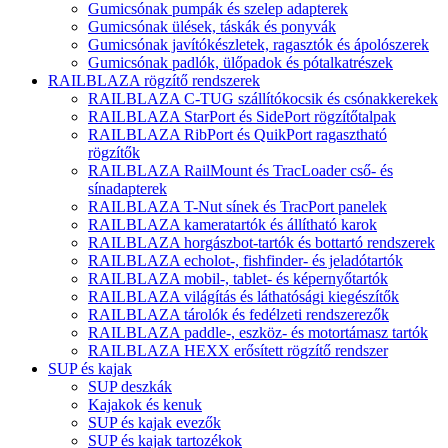
Gumicsónak pumpák és szelep adapterek
Gumicsónak ülések, táskák és ponyvák
Gumicsónak javítókészletek, ragasztók és ápolószerek
Gumicsónak padlók, ülőpadok és pótalkatrészek
RAILBLAZA rögzítő rendszerek
RAILBLAZA C-TUG szállítókocsik és csónakkerekek
RAILBLAZA StarPort és SidePort rögzítőtalpak
RAILBLAZA RibPort és QuikPort ragasztható
rögzítők
RAILBLAZA RailMount és TracLoader cső- és
sínadapterek
RAILBLAZA T-Nut sínek és TracPort panelek
RAILBLAZA kameratartók és állítható karok
RAILBLAZA horgászbot-tartók és bottartó rendszerek
RAILBLAZA echolot-, fishfinder- és jeladótartók
RAILBLAZA mobil-, tablet- és képernyőtartók
RAILBLAZA világítás és láthatósági kiegészítők
RAILBLAZA tárolók és fedélzeti rendszerezők
RAILBLAZA paddle-, eszköz- és motortámasz tartók
RAILBLAZA HEXX erősített rögzítő rendszer
SUP és kajak
SUP deszkák
Kajakok és kenuk
SUP és kajak evezők
SUP és kajak tartozékok