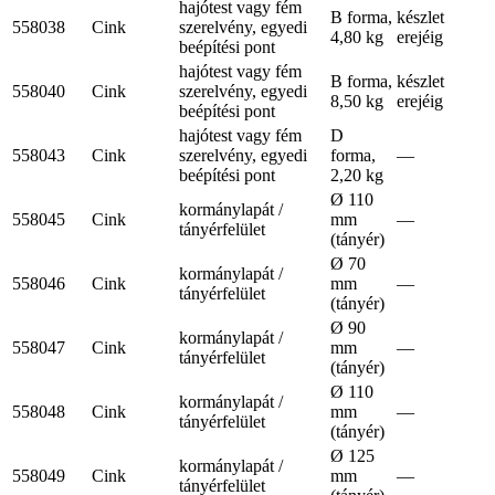
hajótest vagy fém
B forma,
készlet
558038
Cink
szerelvény, egyedi
4,80 kg
erejéig
beépítési pont
hajótest vagy fém
B forma,
készlet
558040
Cink
szerelvény, egyedi
8,50 kg
erejéig
beépítési pont
hajótest vagy fém
D
558043
Cink
szerelvény, egyedi
forma,
—
beépítési pont
2,20 kg
Ø 110
kormánylapát /
558045
Cink
mm
—
tányérfelület
(tányér)
Ø 70
kormánylapát /
558046
Cink
mm
—
tányérfelület
(tányér)
Ø 90
kormánylapát /
558047
Cink
mm
—
tányérfelület
(tányér)
Ø 110
kormánylapát /
558048
Cink
mm
—
tányérfelület
(tányér)
Ø 125
kormánylapát /
558049
Cink
mm
—
tányérfelület