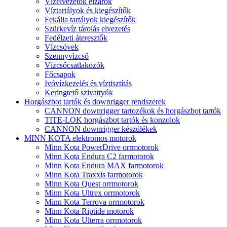
Vízelvezetők elzárók
Víztartályok és kiegészítők
Fekália tartályok kiegészítők
Szürkevíz tárolás elvezetés
Fedélzeti áteresztők
Vízcsövek
Szennyvízcső
Vízcsőcsatlakozók
Főcsapok
Ivóvízkezelés és víztisztítás
Keringtető szivattyúk
Horgászbot tartók és downrigger rendszerek
CANNON downrigger tartozékok és horgászbot tartók
TITE-LOK horgászbot tartók és konzolok
CANNON downrigger készülékek
MINN KOTA elektromos motorok
Minn Kota PowerDrive orrmotorok
Minn Kota Endura C2 farmotorok
Minn Kota Endura MAX farmotorok
Minn Kota Traxxis farmotorok
Minn Kota Quest orrmotorok
Minn Kota Ultrex orrmotorok
Minn Kota Terrova orrmotorok
Minn Kota Riptide motorok
Minn Kota Ulterra orrmotorok