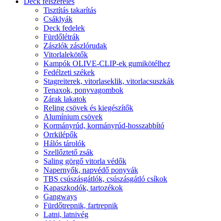
Deck felszerelés
Tisztítás takarítás
Csáklyák
Deck fedelek
Fürdőlétrák
Zászlók zászlórudak
Vitorlalekötők
Kampók OLIVE-CLIP-ek gumikötélhez
Fedélzeti székek
Stagreiterek, vitorlaseklik, vitorlacsuszkák
Tenaxok, ponyvagombok
Zárak lakatok
Reling csövek és kiegészítők
Alumínium csövek
Kormányrúd, kormányrúd-hosszabbító
Orrkilépők
Hálós tárolók
Szellőztető zsák
Saling görgő vitorla védők
Napernyők, napvédő ponyvák
TBS csúszásgátlók, csúszásgátló csíkok
Kapaszkodók, tartozékok
Gangways
Fürdőtrepnik, fartrepnik
Latni, latnivég