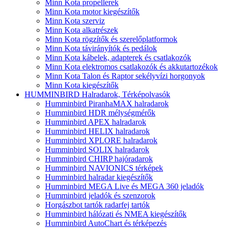
Minn Kota propellerek
Minn Kota motor kiegészítők
Minn Kota szerviz
Minn Kota alkatrészek
Minn Kota rögzítők és szerelőplatformok
Minn Kota távirányítók és pedálok
Minn Kota kábelek, adapterek és csatlakozók
Minn Kota elektromos csatlakozók és akkutartozékok
Minn Kota Talon és Raptor sekélyvízi horgonyok
Minn Kota kiegészítők
HUMMINBIRD Halradarok, Térképolvasók
Humminbird PiranhaMAX halradarok
Humminbird HDR mélységmérők
Humminbird APEX halradarok
Humminbird HELIX halradarok
Humminbird XPLORE halradarok
Humminbird SOLIX halradarok
Humminbird CHIRP hajóradarok
Humminbird NAVIONICS térképek
Humminbird halradar kiegészítők
Humminbird MEGA Live és MEGA 360 jeladók
Humminbird jeladók és szenzorok
Horgászbot tartók radarfej tartók
Humminbird hálózati és NMEA kiegészítők
Humminbird AutoChart és térképezés