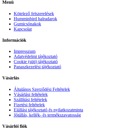
Menü
Kötelező felszerelések
Humminbird halradarok
Gumicsónakok
Kapcsolat
Információk
Impresszum
Adatvédelmi tájékoztató
Cookie (süti) tájékoztató
Panaszkezelési tájékoztató
Vásárlás
Általános Szerződési Feltételek
Vásárlási feltételek
Szállítási feltételek
Fizetési feltételek
Elállási tájékoztató és nyilatkozatminta
Jótállás, kellék- és termékszavatosság
Vásárlói fiók