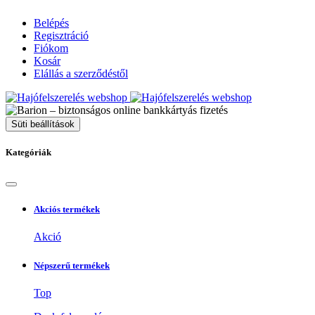
Belépés
Regisztráció
Fiókom
Kosár
Elállás a szerződéstől
Süti beállítások
Kategóriák
Akciós termékek
Akció
Népszerű termékek
Top