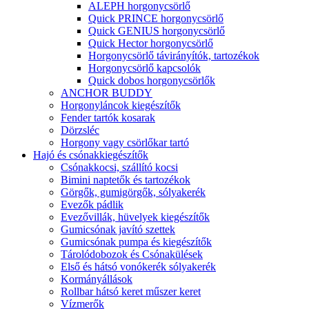
ALEPH horgonycsörlő
Quick PRINCE horgonycsörlő
Quick GENIUS horgonycsörlő
Quick Hector horgonycsörlő
Horgonycsörlő távirányítók, tartozékok
Horgonycsörlő kapcsolók
Quick dobos horgonycsörlők
ANCHOR BUDDY
Horgonyláncok kiegészítők
Fender tartók kosarak
Dörzsléc
Horgony vagy csörlőkar tartó
Hajó és csónakkiegészítők
Csónakkocsi, szállító kocsi
Bimini naptetők és tartozékok
Görgők, gumigörgők, sólyakerék
Evezők pádlik
Evezővillák, hüvelyek kiegészítők
Gumicsónak javító szettek
Gumicsónak pumpa és kiegészítők
Tárolódobozok és Csónakülések
Első és hátsó vonókerék sólyakerék
Kormányállások
Rollbar hátsó keret műszer keret
Vízmerők