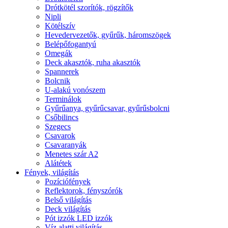
Drótkötél szorítók, rögzítők
Nipli
Kötélszív
Hevedervezetők, gyűrűk, háromszögek
Belépőfogantyú
Omegák
Deck akasztók, ruha akasztók
Spannerek
Bolcnik
U-alakú vonószem
Terminálok
Gyűrűanya, gyűrűcsavar, gyűrűsbolcni
Csőbilincs
Szegecs
Csavarok
Csavaranyák
Menetes szár A2
Alátétek
Fények, világítás
Pozíciófények
Reflektorok, fényszórók
Belső világítás
Deck világítás
Pót izzók LED izzók
Víz alatti világítás