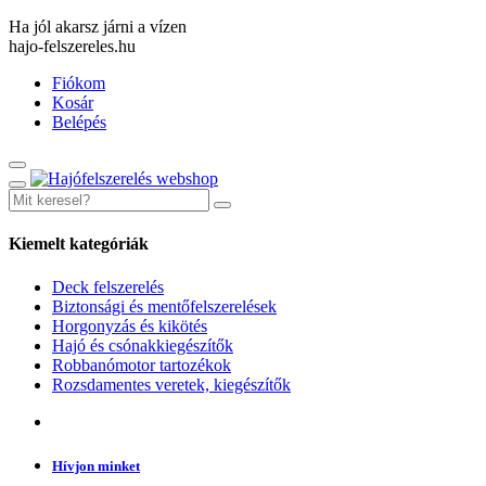
Ha jól akarsz járni a vízen
hajo-felszereles.hu
Fiókom
Kosár
Belépés
Kiemelt kategóriák
Deck felszerelés
Biztonsági és mentőfelszerelések
Horgonyzás és kikötés
Hajó és csónakkiegészítők
Robbanómotor tartozékok
Rozsdamentes veretek, kiegészítők
Hívjon minket