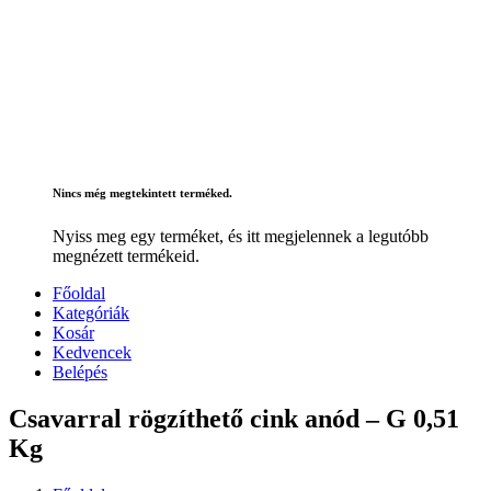
Nincs még megtekintett terméked.
Nyiss meg egy terméket, és itt megjelennek a legutóbb
megnézett termékeid.
Főoldal
Kategóriák
Kosár
Kedvencek
Belépés
Csavarral rögzíthető cink anód – G 0,51
Kg