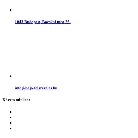
1043 Budapest, Bocskai utca 26.
info@hajo-felszereles.hu
Kövess minket :