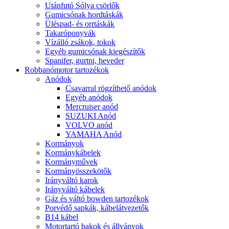
Utánfutó Sólya csörlők
Gumicsónak hordtáskák
Üléspad- és orrtáskák
Takaróponyvák
Vízálló zsákok, tokok
Egyéb gumicsónak kiegészítők
Spanifer, gurtni, heveder
Robbanómotor tartozékok
Anódok
Csavarral rögzíthető anódok
Egyéb anódok
Mercruiser anód
SUZUKI Anód
VOLVO anód
YAMAHA Anód
Kormányok
Kormánykábelek
Kormányművek
Kormányösszekötők
Irányváltó karok
Irányváltó kábelek
Gáz és váltó bowden tartozékok
Porvédő sapkák, kábelátvezetők
B14 kábel
Motortartó bakok és állványok