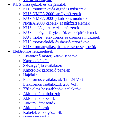
KUS visszajelzők és kiegészítők
KUS multifunkciós digitális műszerek
KUS NMEA 2000 tartályműszerek
KUS NMEA 2000 jeladók és modulok
NMEA 2000 kábelek és hálózati elemek
KUS analóg tartályszint műszerek
KUS analóg tartályjeladók és beépítő elemek
KUS motor-, elektromos és üzemóra műszerek
KUS motorjeladók és riasztó tartozékok
KUS kormányállás-, trim- és sebességmérők
Elektromos felszerelések
Ablaktörlő motor, karok, lapátok
Kapcsolótáblák
Szivargyújtó csatlakozó
Kapcsolók kapcsoló panelek
Hajókürt
Elektromos csatlakozók 12 - 24 Volt
Elektromos csatlakozók 230 Volt
220 voltos hosszabbítók, átalakítók
Akkumulátor dobozok
Akkumulátor saruk
Akkumulátor töltők
Akkumulátorok
Kábelek és kiegészítőik