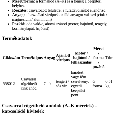
Méret/forma:
a formakód (A–K) és a tömeg a beépítési
helyhez
Rögzítés:
csavarozott felületre; a furattávolságot ellenőrizd
Anyag:
a használati víztípushoz illő anyagot válaszd (cink /
magnézium / alumínium)
Pozíció:
oda való-e, ahová szánod (motor, hajtómű, tengely,
kormánylapát, hajótest)
Termékadatok
Méret
Motor /
/
Ajánlott
Cikkszám
Terméktípus
Anyag
hajtómű /
forma
Töm
víztípus
felhasználás
/
pozíció
hajótest
vagy fém
Csavarral
tengeri /
szerelvény,
G
0,51
558012
rögzíthető
Cink
sós víz
egyedi
forma
kg
cink anód
beépítési
pont
Csavarral rögzíthető anódok (A–K méretek) –
kapcsolódó kivitelek