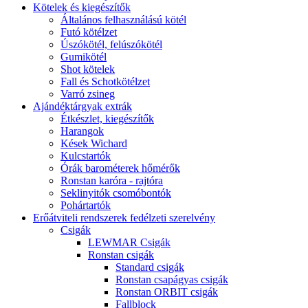
Kötelek és kiegészítők
Általános felhasználású kötél
Futó kötélzet
Úszókötél, felúszókötél
Gumikötél
Shot kötelek
Fall és Schotkötélzet
Varró zsineg
Ajándéktárgyak extrák
Étkészlet, kiegészítők
Harangok
Kések Wichard
Kulcstartók
Órák barométerek hőmérők
Ronstan karóra - rajtóra
Seklinyitók csomóbontók
Pohártartók
Erőátviteli rendszerek fedélzeti szerelvény
Csigák
LEWMAR Csigák
Ronstan csigák
Standard csigák
Ronstan csapágyas csigák
Ronstan ORBIT csigák
Fallblock