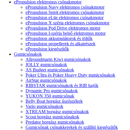
ePropulsion elektromos csónakmotor
ePropulsion Navy elektromos csónakmotor
ePropulsion Spirit elektromos csónakmotor
ePropulsion eLite elektromos csónakmotor
ePropulsion X széria elektromos csónakmotor
ePropulsion Pod Drive elektromos motor
ePropulsion I-széria belső elektromos motor
ePropulsion akkumulátorok és töltők
ePropulsion propellerek és alkatrészek
ePropulsion kiegészítők
Gumicsónakok
Allroundmarin Kiwi gumicsónakok
JOLLY gumicsónakok
AS Budget gumicsónakok
Poker Ultra és Poker Heavy Duty gumicsónakok
AirStar gumicsónakok
RIBSTAR gumicsónakok és RIB hajók
Dynamic Pro gumicsónakok
YUKON 350 gumicsónak
Belly Boat horgász úszószékek
Vario gumicsónakok
XTREAM horgász gumicsónakok
Scout horgász gumicsónakok
Predator horgász gumicsónakok
Gumicsónak csónakkerekek és szállító kiegészítők