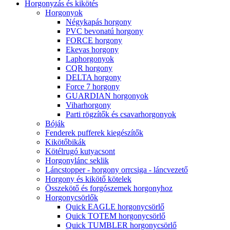
Horgonyzás és kikötés
Horgonyok
Négykapás horgony
PVC bevonatú horgony
FORCE horgony
Ekevas horgony
Laphorgonyok
CQR horgony
DELTA horgony
Force 7 horgony
GUARDIAN horgonyok
Viharhorgony
Parti rögzítők és csavarhorgonyok
Bóják
Fenderek pufferek kiegészítők
Kikötőbikák
Kötélrugó kutyacsont
Horgonylánc seklik
Láncstopper - horgony orrcsiga - láncvezető
Horgony és kikötő kötelek
Összekötő és forgószemek horgonyhoz
Horgonycsörlők
Quick EAGLE horgonycsörlő
Quick TOTEM horgonycsörlő
Quick TUMBLER horgonycsörlő