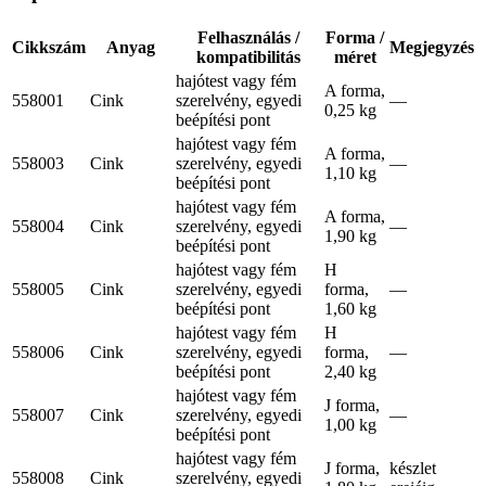
Felhasználás /
Forma /
Cikkszám
Anyag
Megjegyzés
kompatibilitás
méret
hajótest vagy fém
A forma,
558001
Cink
szerelvény, egyedi
—
0,25 kg
beépítési pont
hajótest vagy fém
A forma,
558003
Cink
szerelvény, egyedi
—
1,10 kg
beépítési pont
hajótest vagy fém
A forma,
558004
Cink
szerelvény, egyedi
—
1,90 kg
beépítési pont
hajótest vagy fém
H
558005
Cink
szerelvény, egyedi
forma,
—
beépítési pont
1,60 kg
hajótest vagy fém
H
558006
Cink
szerelvény, egyedi
forma,
—
beépítési pont
2,40 kg
hajótest vagy fém
J forma,
558007
Cink
szerelvény, egyedi
—
1,00 kg
beépítési pont
hajótest vagy fém
J forma,
készlet
558008
Cink
szerelvény, egyedi