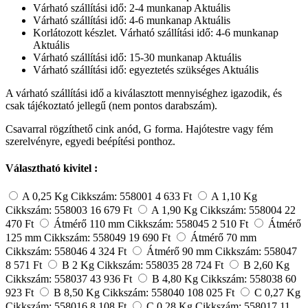
Várható szállítási idő: 2-4 munkanap
Aktuális
Várható szállítási idő: 4-6 munkanap
Aktuális
Korlátozott készlet. Várható szállítási idő: 4-6 munkanap
Aktuális
Várható szállítási idő: 15-30 munkanap
Aktuális
Várható szállítási idő: egyeztetés szükséges
Aktuális
A várható szállítási idő a kiválasztott mennyiséghez igazodik, és
csak tájékoztató jellegű (nem pontos darabszám).
Csavarral rögzíthető cink anód, G forma. Hajótestre vagy fém
szerelvényre, egyedi beépítési ponthoz.
Választható kivitel :
A 0,25 Kg
Cikkszám: 558001
4 633 Ft
A 1,10 Kg
Cikkszám: 558003
16 679 Ft
A 1,90 Kg
Cikkszám: 558004
22
470 Ft
Átmérő 110 mm
Cikkszám: 558045
2 510 Ft
Átmérő
125 mm
Cikkszám: 558049
19 690 Ft
Átmérő 70 mm
Cikkszám: 558046
4 324 Ft
Átmérő 90 mm
Cikkszám: 558047
8 571 Ft
B 2 Kg
Cikkszám: 558035
28 724 Ft
B 2,60 Kg
Cikkszám: 558037
43 936 Ft
B 4,80 Kg
Cikkszám: 558038
60
923 Ft
B 8,50 Kg
Cikkszám: 558040
108 025 Ft
C 0,27 Kg
Cikkszám: 558016
8 108 Ft
C 0,28 Kg
Cikkszám: 558017
11