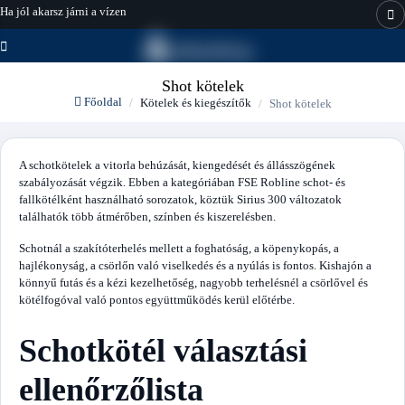
Ha jól akarsz járni a vízen
hajo-felszereles.hu
Shot kötelek
Főoldal
Kötelek és kiegészítők
Shot kötelek
A schotkötelek a vitorla behúzását, kiengedését és állásszögének
szabályozását végzik. Ebben a kategóriában FSE Robline schot- és
fallkötélként használható sorozatok, köztük Sirius 300 változatok
találhatók több átmérőben, színben és kiszerelésben.
Schotnál a szakítóterhelés mellett a foghatóság, a köpenykopás, a
hajlékonyság, a csörlőn való viselkedés és a nyúlás is fontos. Kishajón a
könnyű futás és a kézi kezelhetőség, nagyobb terhelésnél a csörlővel és
kötélfogóval való pontos együttműködés kerül előtérbe.
Schotkötél választási
ellenőrzőlista