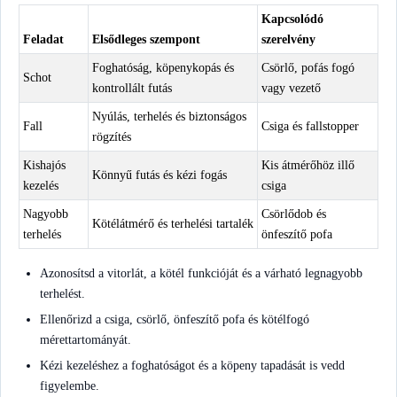
Kapcsolódó
Feladat
Elsődleges szempont
szerelvény
Foghatóság, köpenykopás és
Csörlő, pofás fogó
Schot
kontrollált futás
vagy vezető
Nyúlás, terhelés és biztonságos
Fall
Csiga és fallstopper
rögzítés
Kishajós
Kis átmérőhöz illő
Könnyű futás és kézi fogás
kezelés
csiga
Nagyobb
Csörlődob és
Kötélátmérő és terhelési tartalék
terhelés
önfeszítő pofa
Azonosítsd a vitorlát, a kötél funkcióját és a várható legnagyobb
terhelést.
Ellenőrizd a csiga, csörlő, önfeszítő pofa és kötélfogó
mérettartományát.
Kézi kezeléshez a foghatóságot és a köpeny tapadását is vedd
figyelembe.