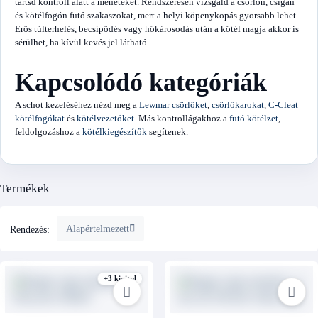
tartsd kontroll alatt a meneteket. Rendszeresen vizsgáld a csörlőn, csigán
és kötélfogón futó szakaszokat, mert a helyi köpenykopás gyorsabb lehet.
Erős túlterhelés, becsípődés vagy hőkárosodás után a kötél magja akkor is
sérülhet, ha kívül kevés jel látható.
Kapcsolódó kategóriák
A schot kezeléséhez nézd meg a
Lewmar csörlőket
,
csörlőkarokat
,
C-Cleat
kötélfogókat
és
kötélvezetőket
. Más kontrollágakhoz a
futó kötélzet
,
feldolgozáshoz a
kötélkiegészítők
segítenek.
Termékek
Alapértelmezett
Rendezés:
+3 kivitel