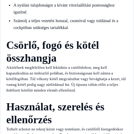
A nyúlási tulajdonságot a kívánt vitorlaállítási pontossághoz
igazítsd.
Számolj a teljes vezetési hosszal, csomóval vagy toldással és a
cockpitban szükséges tartalékkal.
Csörlő, fogó és kötél
összhangja
A kötélnek megfelelően kell feküdnie a csörlődobon, meg kell
kapaszkodnia az önfeszítő pofában, és biztonságosan kell zárnia a
kötélfogóban. Túl vékony kötél megcsúszhat vagy bevághatja a kezet, túl
vastag kötél pedig nagy súrlódással fut. Új típusra váltás előtt a teljes
fedélzeti kötélút minden elemét ellenőrizd.
Használat, szerelés és
ellenőrzés
Terhelt schotot ne tekerj kézre vagy testrészre, és csörlőről kiengedéskor