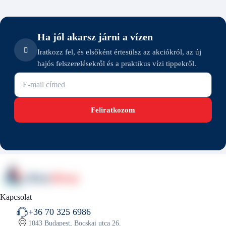
Ha jól akarsz járni a vízen
Iratkozz fel, és elsőként értesülsz az akciókról, az új
hajós felszerelésekről és a praktikus vízi tippekről.
E-mail cím
Feliratkozom
Kapcsolat
+36 70 325 6986
1043 Budapest, Bocskai utca 26.