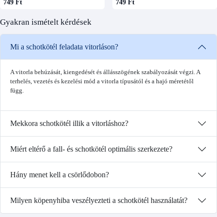
749 Ft
749 Ft
Gyakran ismételt kérdések
Mi a schotkötél feladata vitorláson?
A vitorla behúzását, kiengedését és állásszögének szabályozását végzi. A
terhelés, vezetés és kezelési mód a vitorla típusától és a hajó méretétől
függ.
Mekkora schotkötél illik a vitorláshoz?
Miért eltérő a fall- és schotkötél optimális szerkezete?
Hány menet kell a csörlődobon?
Milyen köpenyhiba veszélyezteti a schotkötél használatát?