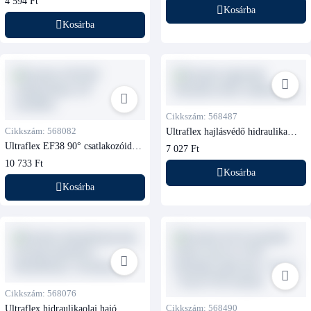
4 594 Ft
Kosárba
Kosárba
Cikkszám: 568487
Cikkszám: 568082
Ultraflex hajlásvédő hidraulika
tömlő csatlakozóhoz
Ultraflex EF38 90° csatlakozóidom
7 027 Ft
3/8” vezetékhez
10 733 Ft
Kosárba
Kosárba
Cikkszám: 568076
Ultraflex hidraulikaolaj hajó
Cikkszám: 568490