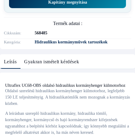
Kapitány megnyitása
Termék adatai :
Cikkszám
568485
Kategória
Hidraulikus kormányművek tartozékok
Leírás
Gyakran ismételt kérdések
Ultraflex UC68-OBS oldalsó hidraulikus kormányhenger külmotorhoz
Oldalsó szerelésű hidraulikus kormányhenger külmotorhoz, legfeljebb
150 LE teljesítményig. A hidraulikatömlők nem mozognak a kormányzás
közben.
A leírásban szereplő hidraulikus kormány, hidraulika tömlő,
kormányhenger, kormánycső és hajó kormányrendszer kifejezések
ugyanahhoz a beépítési körhöz kapcsolódnak; így könnyebb megtalálni a
megfelelő alkatrészt akkor is, ha más néven keresed.