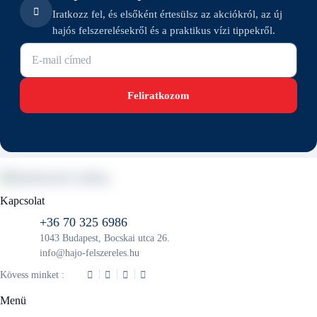
Iratkozz fel, és elsőként értesülsz az akciókról, az új
hajós felszerelésekről és a praktikus vízi tippekről.
E-mail cím
Feliratkozom
Kapcsolat
+36 70 325 6986
1043 Budapest, Bocskai utca 26.
info@hajo-felszereles.hu
Kövess minket :
Menü