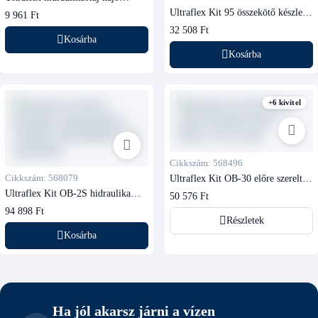
kormányrendszerhez
Ultraflex Kit 95 összekötő készlet
9 961 Ft
rézcső és TU95 hidraulika tömlő
32 508 Ft
közé
Kosárba
Kosárba
+6 kivitel
Cikkszám: 568496
Cikkszám: 568079
Ultraflex Kit OB-30 előre szerelt
hidraulika tömlő készlet, 3,0 m (2
Ultraflex Kit OB-2S hidraulika
50 576 Ft
db)
csatlakozókészlet második
94 898 Ft
kormányálláshoz vagy autopilothoz
Részletek
Kosárba
Ha jól akarsz járni a vízen