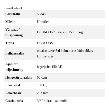
Termékadatok
Cikkszám
568485
Márka
Ultraflex
Változat /
UC68-OBS / oldalsó / 150 LE-ig
tulajdonság
Típus
UC68-OBS
oldalsó szerelésű külmotoros hidraulikus
Felhasználás
kormányzás
Ajánlott
legfeljebb 150 LE
teljesítmény
Hengerűrtartalom
68 ccm
Erőátvitel
168 kg
Lökethossz
203 mm
Csatlakozás
3/8” hidraulika tömlő