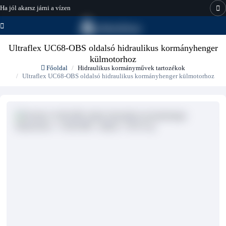
Ha jól akarsz járni a vízen
hajo-felszereles.hu
Ultraflex UC68-OBS oldalsó hidraulikus kormányhenger
külmotorhoz
Főoldal
Hidraulikus kormányművek tartozékok
Ultraflex UC68-OBS oldalsó hidraulikus kormányhenger külmotorhoz