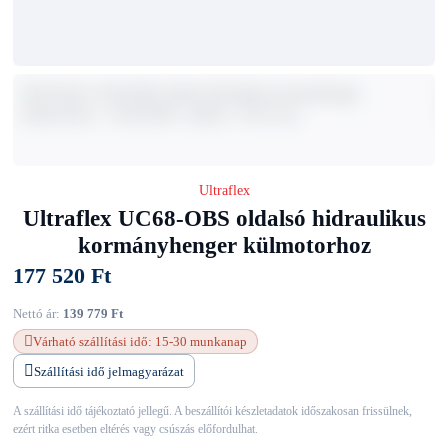
Ultraflex
Ultraflex UC68-OBS oldalsó hidraulikus
kormányhenger külmotorhoz
177 520 Ft
Nettó ár:
139 779 Ft
Várható szállítási idő: 15-30 munkanap
Szállítási idő jelmagyarázat
A szállítási idő tájékoztató jellegű. A beszállítói készletadatok időszakosan frissülnek,
ezért ritka esetben eltérés vagy csúszás előfordulhat.