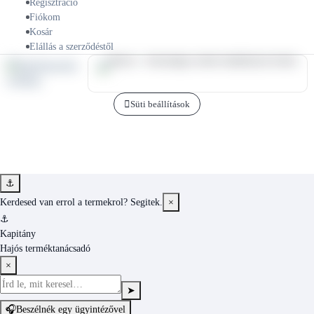
Regisztráció
Fiókom
Kosár
Elállás a szerződéstől
Süti beállítások
⚓
Kerdesed van errol a termekrol? Segitek.
×
⚓
Kapitány
Hajós terméktanácsadó
×
➤
🎧
Beszélnék egy ügyintézővel