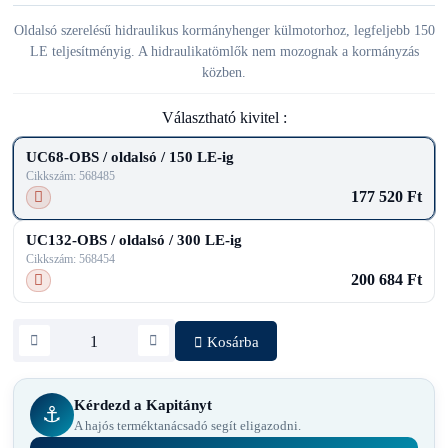
Oldalsó szerelésű hidraulikus kormányhenger külmotorhoz, legfeljebb 150
LE teljesítményig. A hidraulikatömlők nem mozognak a kormányzás
közben.
Választható kivitel :
UC68-OBS / oldalsó / 150 LE-ig
Cikkszám: 568485
177 520 Ft
UC132-OBS / oldalsó / 300 LE-ig
Cikkszám: 568454
200 684 Ft
Kosárba
Kérdezd a Kapitányt
⚓
A hajós terméktanácsadó segít eligazodni.