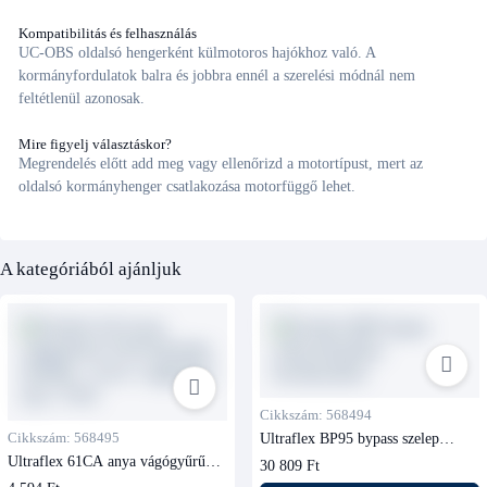
Kompatibilitás és felhasználás
UC-OBS oldalsó hengerként külmotoros hajókhoz való. A
kormányfordulatok balra és jobbra ennél a szerelési módnál nem
feltétlenül azonosak.
Mire figyelj választáskor?
Megrendelés előtt add meg vagy ellenőrizd a motortípust, mert az
oldalsó kormányhenger csatlakozása motorfüggő lehet.
A kategóriából ajánljuk
Cikkszám: 568494
Cikkszám: 568495
Ultraflex BP95 bypass szelep
hidraulikus kormányzáshoz
Ultraflex 61CA anya vágógyűrűvel
30 809 Ft
TU95 hidraulika tömlőhöz