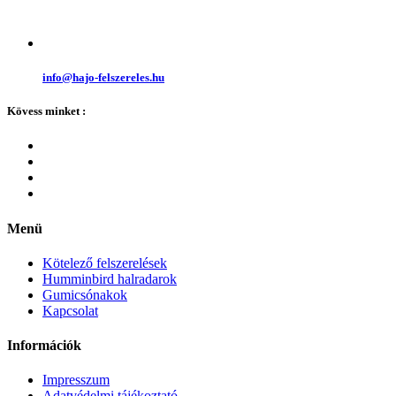
info@hajo-felszereles.hu
Kövess minket :
Menü
Kötelező felszerelések
Humminbird halradarok
Gumicsónakok
Kapcsolat
Információk
Impresszum
Adatvédelmi tájékoztató