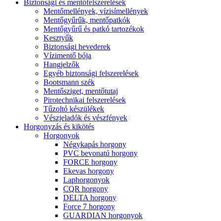
Biztonsági és mentőfelszerelések
Mentőmellények, vízisímellények
Mentőgyűrűk, mentőpatkók
Mentőgyűrű és patkó tartozékok
Kesztyűk
Biztonsági hevederek
Vízimentő bója
Hangjelzők
Egyéb biztonsági felszerelések
Bootsmann szék
Mentősziget, mentőtutaj
Pirotechnikai felszerelések
Tűzoltó készülékek
Vészjeladók és vészfények
Horgonyzás és kikötés
Horgonyok
Négykapás horgony
PVC bevonatú horgony
FORCE horgony
Ekevas horgony
Laphorgonyok
CQR horgony
DELTA horgony
Force 7 horgony
GUARDIAN horgonyok