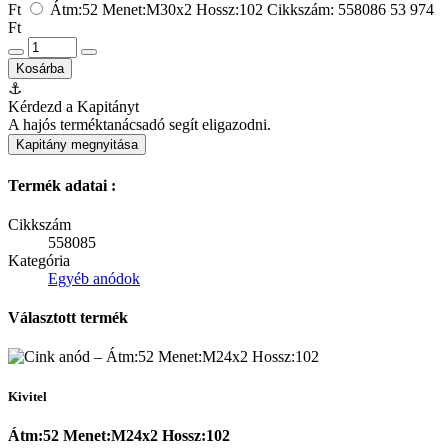
Ft
Átm:52 Menet:M30x2 Hossz:102
Cikkszám: 558086
53 974
Ft
Kosárba
⚓
Kérdezd a Kapitányt
A hajós terméktanácsadó segít eligazodni.
Kapitány megnyitása
Termék adatai :
Cikkszám
558085
Kategória
Egyéb anódok
Választott termék
Kivitel
Átm:52 Menet:M24x2 Hossz:102