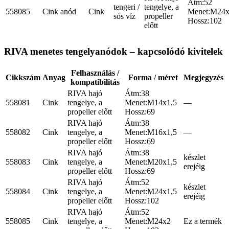
Átm:52
tengeri /
tengelye, a
558085
Cink anód
Cink
Menet:M24
sós víz
propeller
Hossz:102
előtt
RIVA menetes tengelyanódok – kapcsolódó kivitelek
Felhasználás /
Cikkszám
Anyag
Forma / méret
Megjegyzés
kompatibilitás
RIVA hajó
Átm:38
558081
Cink
tengelye, a
Menet:M14x1,5
—
propeller előtt
Hossz:69
RIVA hajó
Átm:38
558082
Cink
tengelye, a
Menet:M16x1,5
—
propeller előtt
Hossz:69
RIVA hajó
Átm:38
készlet
558083
Cink
tengelye, a
Menet:M20x1,5
erejéig
propeller előtt
Hossz:69
RIVA hajó
Átm:52
készlet
558084
Cink
tengelye, a
Menet:M24x1,5
erejéig
propeller előtt
Hossz:102
RIVA hajó
Átm:52
558085
Cink
tengelye, a
Menet:M24x2
Ez a termék