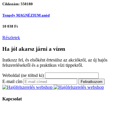
Cikkszám: 558180
Tengely MAGNÉZIUM anód
10 038 Ft
Részletek
Ha jól akarsz járni a vízen
Iratkozz fel, és elsőként értesülsz az akciókról, az új hajós
felszerelésekről és a praktikus vízi tippekről.
Weboldal (ne töltsd ki)
E-mail cím
Feliratkozom
Kapcsolat