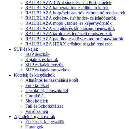
RAILBLAZA T-Nut sínek és TracPort panelek
RAILBLAZA kameratartók és állítható karok
RAILBLAZA horgászbot-tartók és bottartó rendszerek
RAILBLAZA echolot-, fishfinder- és jeladótartók
RAILBLAZA mobil-, tablet- és képernyőtartók
RAILBLAZA világítás és láthatósági kiegészítők
RAILBLAZA tárolók és fedélzeti rendszerezők
RAILBLAZA paddle-, eszköz- és motortámasz tartók
RAILBLAZA HEXX erősített rögzítő rendszer
SUP és kajak
SUP deszkák
Kajakok és kenuk
SUP és kajak evezők
SUP és kajak tartozékok
Kötelek és kiegészítők
Általános felhasználású kötél
Futó kötélzet
Úszókötél, felúszókötél
Gumikötél
Shot kötelek
Fall és Schotkötélzet
Varró zsineg
Ajándéktárgyak extrák
Étkészlet, kiegészítők
Harangok