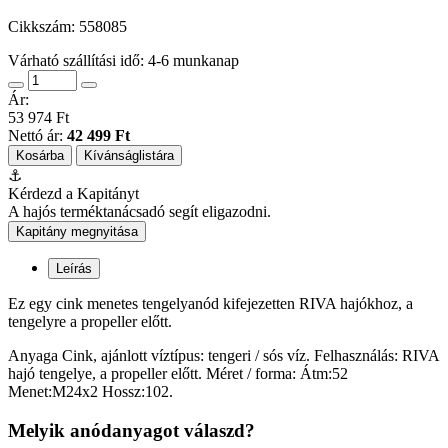
Cikkszám:
558085
Várható szállítási idő: 4-6 munkanap
Ár:
53 974 Ft
Nettó ár:
42 499 Ft
Kosárba
Kívánságlistára
⚓
Kérdezd a Kapitányt
A hajós terméktanácsadó segít eligazodni.
Kapitány megnyitása
Leírás
Ez egy cink menetes tengelyanód kifejezetten RIVA hajókhoz, a
tengelyre a propeller előtt.
Anyaga Cink, ajánlott víztípus: tengeri / sós víz. Felhasználás: RIVA
hajó tengelye, a propeller előtt. Méret / forma: Átm:52
Menet:M24x2 Hossz:102.
Melyik anódanyagot válaszd?