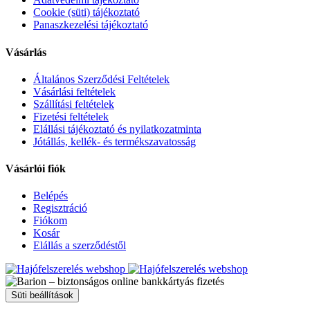
Cookie (süti) tájékoztató
Panaszkezelési tájékoztató
Vásárlás
Általános Szerződési Feltételek
Vásárlási feltételek
Szállítási feltételek
Fizetési feltételek
Elállási tájékoztató és nyilatkozatminta
Jótállás, kellék- és termékszavatosság
Vásárlói fiók
Belépés
Regisztráció
Fiókom
Kosár
Elállás a szerződéstől
Süti beállítások