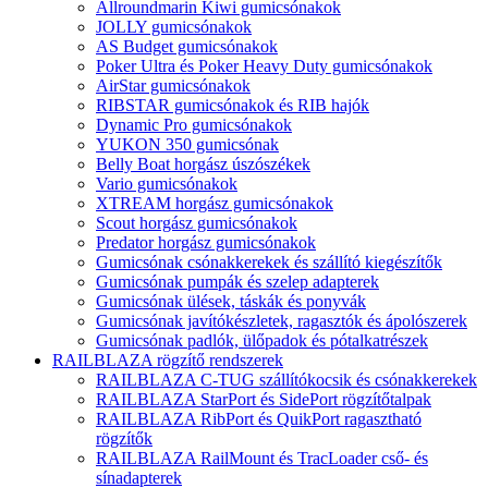
Allroundmarin Kiwi gumicsónakok
JOLLY gumicsónakok
AS Budget gumicsónakok
Poker Ultra és Poker Heavy Duty gumicsónakok
AirStar gumicsónakok
RIBSTAR gumicsónakok és RIB hajók
Dynamic Pro gumicsónakok
YUKON 350 gumicsónak
Belly Boat horgász úszószékek
Vario gumicsónakok
XTREAM horgász gumicsónakok
Scout horgász gumicsónakok
Predator horgász gumicsónakok
Gumicsónak csónakkerekek és szállító kiegészítők
Gumicsónak pumpák és szelep adapterek
Gumicsónak ülések, táskák és ponyvák
Gumicsónak javítókészletek, ragasztók és ápolószerek
Gumicsónak padlók, ülőpadok és pótalkatrészek
RAILBLAZA rögzítő rendszerek
RAILBLAZA C-TUG szállítókocsik és csónakkerekek
RAILBLAZA StarPort és SidePort rögzítőtalpak
RAILBLAZA RibPort és QuikPort ragasztható
rögzítők
RAILBLAZA RailMount és TracLoader cső- és
sínadapterek