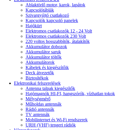
Ablaktörlő motor, karok, lapátok
Kapcsolótáblák
Szivargyújtó csatlakozó
Kapcsolók kapcsoló panelek
Hajókürt
Elektromos csatlakozók 12 - 24 Volt
Elektromos csatlakozók 230 Volt
220 voltos hosszabbítók, átalakítók
Akkumulátor dobozok
Akkumulátor saruk
Akkumulátor töltők
Akkumulátorok
Kábelek és kiegészítőik
Deck átvezetők
Biztosítékok
Elektronikai felszerelések
Antenna talpak kiegészítők
Hajómagnók HI-FI, hangszórók, vízhatlan tokok
Mélységmérő
Műholdas antennák
Rádió antennák
TV antennák
Mobilinternet és Wi-Fi rendszerek
URH (VHF) tengeri rádiók