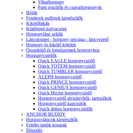
Viharhorgony
Parti rögzítők és csavarhorgonyok
Bóják
Fenderek pufferek kiegészítők
Kikötőbikák
Kötélrugó kutyacsont
Horgonylánc seklik
Láncstopper - horgony orrcsiga - láncvezető
Horgony és kikötő kötelek
Összekötő és forgószemek horgonyhoz
Horgonycsörlők
Quick EAGLE horgonycsörlő
Quick TOTEM horgonycsörlő
Quick TUMBLER horgonycsörlő
ALEPH horgonycsörlő
Quick PRINCE horgonycsörlő
Quick GENIUS horgonycsörlő
Quick Hector horgonycsörlő
Horgonycsörlő távirányítók, tartozékok
Horgonycsörlő kapcsolók
Quick dobos horgonycsörlők
ANCHOR BUDDY
Horgonyláncok kiegészítők
Fender tartók kosarak
Dörzsléc