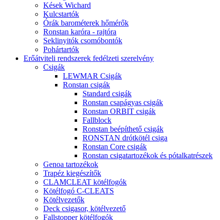
Kések Wichard
Kulcstartók
Órák barométerek hőmérők
Ronstan karóra - rajtóra
Seklinyitók csomóbontók
Pohártartók
Erőátviteli rendszerek fedélzeti szerelvény
Csigák
LEWMAR Csigák
Ronstan csigák
Standard csigák
Ronstan csapágyas csigák
Ronstan ORBIT csigák
Fallblock
Ronstan beépíthető csigák
RONSTAN drótkötél csiga
Ronstan Core csigák
Ronstan csigatartozékok és pótalkatrészek
Genoa tartozékok
Trapéz kiegészítők
CLAMCLEAT kötélfogók
Kötélfogó C-CLEATS
Kötélvezetők
Deck csigasor, kötélvezető
Fallstopper kötélfogók