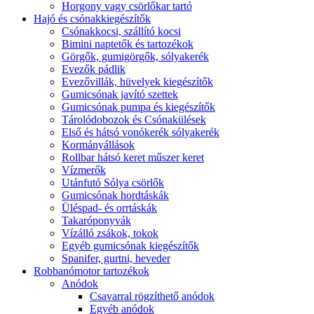
Horgony vagy csörlőkar tartó
Hajó és csónakkiegészítők
Csónakkocsi, szállító kocsi
Bimini naptetők és tartozékok
Görgők, gumigörgők, sólyakerék
Evezők pádlik
Evezővillák, hüvelyek kiegészítők
Gumicsónak javító szettek
Gumicsónak pumpa és kiegészítők
Tárolódobozok és Csónakülések
Első és hátsó vonókerék sólyakerék
Kormányállások
Rollbar hátsó keret műszer keret
Vízmerők
Utánfutó Sólya csörlők
Gumicsónak hordtáskák
Üléspad- és orrtáskák
Takaróponyvák
Vízálló zsákok, tokok
Egyéb gumicsónak kiegészítők
Spanifer, gurtni, heveder
Robbanómotor tartozékok
Anódok
Csavarral rögzíthető anódok
Egyéb anódok