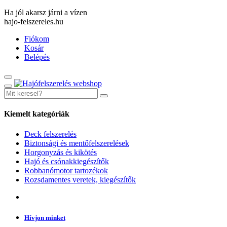
Ha jól akarsz járni a vízen
hajo-felszereles.hu
Fiókom
Kosár
Belépés
Kiemelt kategóriák
Deck felszerelés
Biztonsági és mentőfelszerelések
Horgonyzás és kikötés
Hajó és csónakkiegészítők
Robbanómotor tartozékok
Rozsdamentes veretek, kiegészítők
Hívjon minket