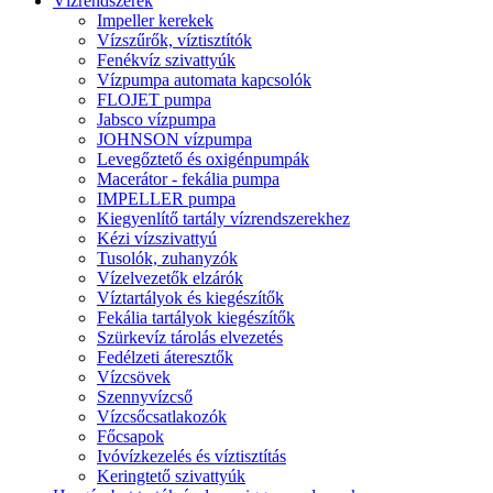
Vízrendszerek
Impeller kerekek
Vízszűrők, víztisztítók
Fenékvíz szivattyúk
Vízpumpa automata kapcsolók
FLOJET pumpa
Jabsco vízpumpa
JOHNSON vízpumpa
Levegőztető és oxigénpumpák
Macerátor - fekália pumpa
IMPELLER pumpa
Kiegyenlítő tartály vízrendszerekhez
Kézi vízszivattyú
Tusolók, zuhanyzók
Vízelvezetők elzárók
Víztartályok és kiegészítők
Fekália tartályok kiegészítők
Szürkevíz tárolás elvezetés
Fedélzeti áteresztők
Vízcsövek
Szennyvízcső
Vízcsőcsatlakozók
Főcsapok
Ivóvízkezelés és víztisztítás
Keringtető szivattyúk