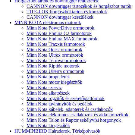
Horgászbot tartók és downrigger rendszerek
CANNON downrigger tartozékok és horgászbot tartók
TITE-LOK horgászbot tartók és konzolok
CANNON downrigger készülékek
MINN KOTA elektromos motorok
Minn Kota PowerDrive orrmotorok
Minn Kota Endura C2 farmotorok
Minn Kota Endura MAX farmotorok
Minn Kota Traxxis farmotorok
Minn Kota Quest orrmotorok
Minn Kota Ultrex orrmotorok
Minn Kota Terrova orrmotorok
Minn Kota Riptide motorok
Minn Kota Ulterra orrmotorok
Minn Kota propellerek
Minn Kota motor kiegészítők
Minn Kota szerviz
Minn Kota alkatrészek
Minn Kota rögzítők és szerelőplatformok
Minn Kota távirányítók és pedálok
Minn Kota kábelek, adapterek és csatlakozók
Minn Kota elektromos csatlakozók és akkutartozékok
Minn Kota Talon és Raptor sekélyvízi horgonyok
Minn Kota kiegészítők
HUMMINBIRD Halradarok, Térképolvasók