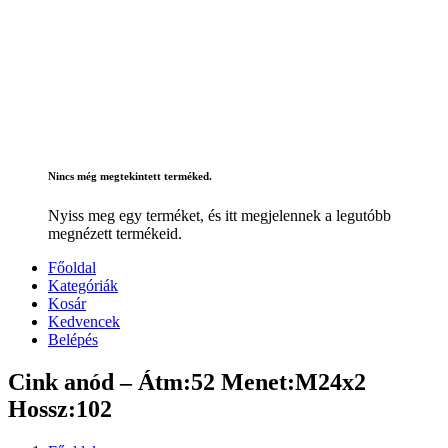
Nincs még megtekintett terméked.
Nyiss meg egy terméket, és itt megjelennek a legutóbb
megnézett termékeid.
Főoldal
Kategóriák
Kosár
Kedvencek
Belépés
Cink anód – Átm:52 Menet:M24x2
Hossz:102