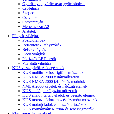
Gyűrűanya, gyűrűcsavar, gyűrűsbolcni
Csőbilincs
Szegecs
Csavarok
Csavaranyák
Menetes szár A2
Alátétek
Fények, világítás
Pozíciófények
Reflektorok, fényszórók
Belső világítás
Deck világítás
Pót izzók LED izzók
Víz alatti világítás
KUS visszajelzők és kiegészítők
KUS multifunkciós digitális műszerek
KUS NMEA 2000 tartályműszerek
KUS NMEA 2000 jeladók és modulok
NMEA 2000 kábelek és hálózati elemek
KUS analóg tartályszint műszerek
KUS analóg tartályjeladók és beépítő elemek
KUS motor-, elektromos és üzemóra műszerek
KUS motorjeladók és riasztó tartozékok
KUS kormányállás-, trim- és sebességmérők
Elektromos felszerelések