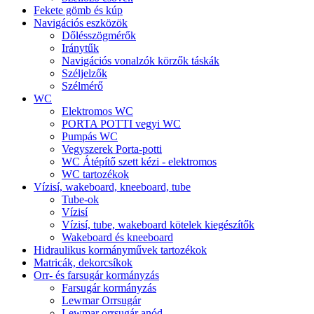
Fekete gömb és kúp
Navigációs eszközök
Dőlésszögmérők
Iránytűk
Navigációs vonalzók körzők táskák
Széljelzők
Szélmérő
WC
Elektromos WC
PORTA POTTI vegyi WC
Pumpás WC
Vegyszerek Porta-potti
WC Átépítő szett kézi - elektromos
WC tartozékok
Vízisí, wakeboard, kneeboard, tube
Tube-ok
Vízisí
Vízisí, tube, wakeboard kötelek kiegészítők
Wakeboard és kneeboard
Hidraulikus kormányművek tartozékok
Matricák, dekorcsíkok
Orr- és farsugár kormányzás
Farsugár kormányzás
Lewmar Orrsugár
Lewmar orrsugár anód