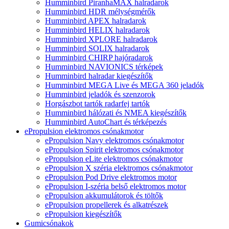
Humminbird PiranhaMAX halradarok
Humminbird HDR mélységmérők
Humminbird APEX halradarok
Humminbird HELIX halradarok
Humminbird XPLORE halradarok
Humminbird SOLIX halradarok
Humminbird CHIRP hajóradarok
Humminbird NAVIONICS térképek
Humminbird halradar kiegészítők
Humminbird MEGA Live és MEGA 360 jeladók
Humminbird jeladók és szenzorok
Horgászbot tartók radarfej tartók
Humminbird hálózati és NMEA kiegészítők
Humminbird AutoChart és térképezés
ePropulsion elektromos csónakmotor
ePropulsion Navy elektromos csónakmotor
ePropulsion Spirit elektromos csónakmotor
ePropulsion eLite elektromos csónakmotor
ePropulsion X széria elektromos csónakmotor
ePropulsion Pod Drive elektromos motor
ePropulsion I-széria belső elektromos motor
ePropulsion akkumulátorok és töltők
ePropulsion propellerek és alkatrészek
ePropulsion kiegészítők
Gumicsónakok