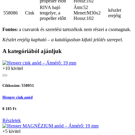
propeller előtt
Hossz:102
RIVA hajó
Átm:52
készlet
558086
Cink
tengelye, a
Menet:M30x2
erejéig
propeller előtt
Hossz:102
Fontos:
a csavarok és szerelési tartozékok nem részei a csomagnak.
Készlet erejéig kapható – a katalógusban kifutó jelölés szerepel.
A kategóriából ajánljuk
+10 kivitel
Cikkszám: 558051
Henger cink anód
8 185 Ft
Részletek
+5 kivitel