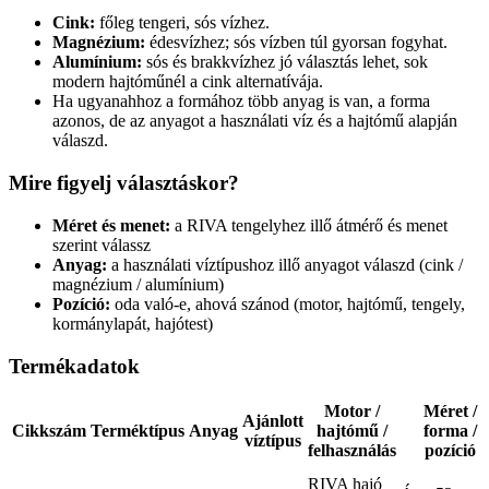
Cink:
főleg tengeri, sós vízhez.
Magnézium:
édesvízhez; sós vízben túl gyorsan fogyhat.
Alumínium:
sós és brakkvízhez jó választás lehet, sok
modern hajtóműnél a cink alternatívája.
Ha ugyanahhoz a formához több anyag is van, a forma
azonos, de az anyagot a használati víz és a hajtómű alapján
válaszd.
Mire figyelj választáskor?
Méret és menet:
a RIVA tengelyhez illő átmérő és menet
szerint válassz
Anyag:
a használati víztípushoz illő anyagot válaszd (cink /
magnézium / alumínium)
Pozíció:
oda való-e, ahová szánod (motor, hajtómű, tengely,
kormánylapát, hajótest)
Termékadatok
Motor /
Méret /
Ajánlott
Cikkszám
Terméktípus
Anyag
hajtómű /
forma /
víztípus
felhasználás
pozíció
RIVA hajó