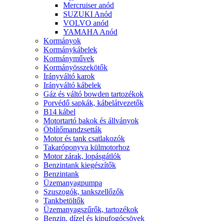
Mercruiser anód
SUZUKI Anód
VOLVO anód
YAMAHA Anód
Kormányok
Kormánykábelek
Kormányművek
Kormányösszekötők
Irányváltó karok
Irányváltó kábelek
Gáz és váltó bowden tartozékok
Porvédő sapkák, kábelátvezetők
B14 kábel
Motortartó bakok és állványok
Öblítőmandzsetták
Motor és tank csatlakozók
Takaróponyva külmotorhoz
Motor zárak, lopásgátlók
Benzintank kiegészítők
Benzintank
Üzemanyagpumpa
Szuszogók, tankszellőzők
Tankbetöltők
Üzemanyagszűrők, tartozékok
Benzin, dízel és kipufogócsövek