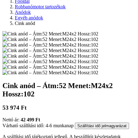
Főoldal
Robbanómotor tartozékok
Anódok
Egyéb anódok
Cink anód
Cink anód – Átm:52 Menet:M24x2
Hossz:102
53 974 Ft
Nettó ár:
42 499 Ft
Várható szállítási idő: 4-6 munkanap
Szállítási idő jelmagyarázat
A szállítási idő tájékoztató jellegű. A beszállítói készletadatok