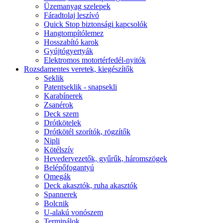
Üzemanyag szelepek
Fáradtolaj leszívó
Quick Stop biztonsági kapcsolók
Hangtompítólemez
Hosszabító karok
Gyújtógyertyák
Elektromos motortérfedél-nyitók
Rozsdamentes veretek, kiegészítők
Seklik
Patentseklik - snapsekli
Karabínerek
Zsanérok
Deck szem
Drótkötelek
Drótkötél szorítók, rögzítők
Nipli
Kötélszív
Hevedervezetők, gyűrűk, háromszögek
Belépőfogantyú
Omegák
Deck akasztók, ruha akasztók
Spannerek
Bolcnik
U-alakú vonószem
Terminálok