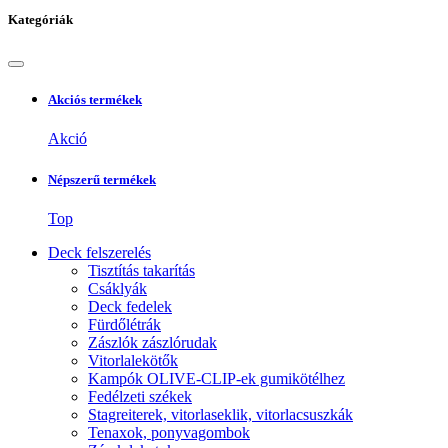
Kategóriák
Akciós termékek
Akció
Népszerű termékek
Top
Deck felszerelés
Tisztítás takarítás
Csáklyák
Deck fedelek
Fürdőlétrák
Zászlók zászlórudak
Vitorlalekötők
Kampók OLIVE-CLIP-ek gumikötélhez
Fedélzeti székek
Stagreiterek, vitorlaseklik, vitorlacsuszkák
Tenaxok, ponyvagombok