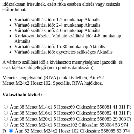
időszakosan frissülnek, ezért ritka esetben eltérés vagy csúszás
előfordulhat.
Várható szállítási idő: 1-2 munkanap
Aktuális
Várható szállítási idő: 2-4 munkanap
Aktuális
Várható szállítási idő: 4-6 munkanap
Aktuális
Korlátozott készlet. Várható szállítási idő: 4-6 munkanap
Aktuális
Várható szállítási idő: 15-30 munkanap
Aktuális
Várható szállítási idő: egyeztetés szükséges
Aktuális
A várható szállítási idő a kiválasztott mennyiséghez igazodik, és
csak tájékoztató jellegű (nem pontos darabszám).
Menetes tengelyanód (RIVA) cink kivitelben, Átm:52
Menet:M24x2 Hossz:102. Speciális, RIVA hajókhoz.
Választható kivitel :
Átm:38 Menet:M14x1,5 Hossz:69
Cikkszám: 558081
41 311 Ft
Átm:38 Menet:M16x1,5 Hossz:69
Cikkszám: 558082
41 311 Ft
Átm:38 Menet:M20x1,5 Hossz:69
Cikkszám: 558083
29 303 Ft
Átm:52 Menet:M24x1,5 Hossz:102
Cikkszám: 558084
53 974
Ft
Átm:52 Menet:M24x2 Hossz:102
Cikkszám: 558085
53 974