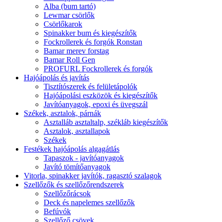
Alba (bum tartó)
Lewmar csörlők
Csörlőkarok
Spinakker bum és kiegészítők
Fockrollerek és forgók Ronstan
Bamar merev forstag
Bamar Roll Gen
PROFURL Fockrollerek és forgók
Hajóápolás és javítás
Tisztítószerek és felületápolók
Hajóápolási eszközök és kiegészítők
Javítóanyagok, epoxi és üvegszál
Székek, asztalok, párnák
Asztalláb asztaltalp, székláb kiegészítők
Asztalok, asztallapok
Székek
Festékek hajóápolás algagátlás
Tapaszok - javítóanyagok
Javító tömítőanyagok
Vitorla, spinakker javítók, ragasztó szalagok
Szellőzők és szellőzőrendszerek
Szellőzőrácsok
Deck és napelemes szellőzők
Befúvók
Szellőző csövek