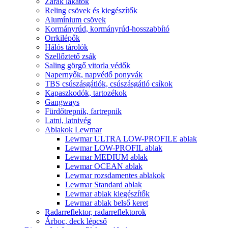
Zárak lakatok
Reling csövek és kiegészítők
Alumínium csövek
Kormányrúd, kormányrúd-hosszabbító
Orrkilépők
Hálós tárolók
Szellőztető zsák
Saling görgő vitorla védők
Napernyők, napvédő ponyvák
TBS csúszásgátlók, csúszásgátló csíkok
Kapaszkodók, tartozékok
Gangways
Fürdőtrepnik, fartrepnik
Latni, latnivég
Ablakok Lewmar
Lewmar ULTRA LOW-PROFILE ablak
Lewmar LOW-PROFIL ablak
Lewmar MEDIUM ablak
Lewmar OCEAN ablak
Lewmar rozsdamentes ablakok
Lewmar Standard ablak
Lewmar ablak kiegészítők
Lewmar ablak belső keret
Radarreflektor, radarreflektorok
Árboc, deck lépcső