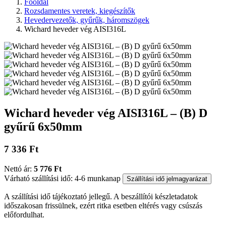
Főoldal
Rozsdamentes veretek, kiegészítők
Hevedervezetők, gyűrűk, háromszögek
Wichard heveder vég AISI316L
Wichard heveder vég AISI316L – (B) D
gyűrű 6x50mm
7 336 Ft
Nettó ár:
5 776 Ft
Várható szállítási idő: 4-6 munkanap
Szállítási idő jelmagyarázat
A szállítási idő tájékoztató jellegű. A beszállítói készletadatok
időszakosan frissülnek, ezért ritka esetben eltérés vagy csúszás
előfordulhat.