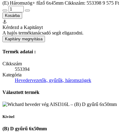
(E) Háromszög+ fűző 6x45mm
Cikkszám: 553398
9 575 Ft
Kosárba
⚓
Kérdezd a Kapitányt
A hajós terméktanácsadó segít eligazodni.
Kapitány megnyitása
Termék adatai :
Cikkszám
553394
Kategória
Hevedervezetők, gyűrűk, háromszögek
Választott termék
Kivitel
(B) D gyűrű 6x50mm