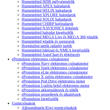
Humminbird HDR mélységmérők
Humminbird APEX halradarok
Humminbird HELIX halradarok
Humminbird XPLORE halradarok
Humminbird SOLIX halradarok
Humminbird CHIRP hajóradarok
Humminbird NAVIONICS térképek
Humminbird halradar kiegészítők
Humminbird MEGA Live és MEGA 360 jeladók
Humminbird jeladók és szenzorok
Horgászbot tartók radarfej tartók
Humminbird hálózati és NMEA kiegészítők
Humminbird AutoChart és térképezés
ePropulsion elektromos csónakmotor
ePropulsion Navy elektromos csónakmotor
ePropulsion Spirit elektromos csónakmotor
ePropulsion eLite elektromos csónakmotor
ePropulsion X széria elektromos csónakmotor
ePropulsion Pod Drive elektromos motor
ePropulsion I-széria belső elektromos motor
ePropulsion akkumulátorok és töltők
ePropulsion propellerek és alkatrészek
ePropulsion kiegészítők
Gumicsónakok
Allroundmarin Kiwi gumicsónakok