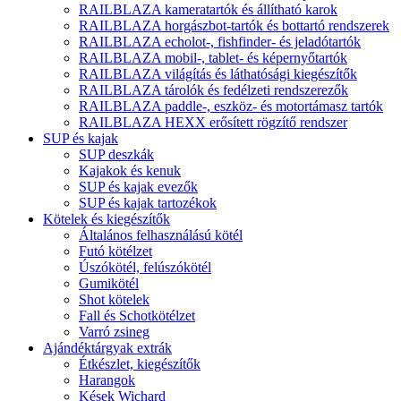
RAILBLAZA kameratartók és állítható karok
RAILBLAZA horgászbot-tartók és bottartó rendszerek
RAILBLAZA echolot-, fishfinder- és jeladótartók
RAILBLAZA mobil-, tablet- és képernyőtartók
RAILBLAZA világítás és láthatósági kiegészítők
RAILBLAZA tárolók és fedélzeti rendszerezők
RAILBLAZA paddle-, eszköz- és motortámasz tartók
RAILBLAZA HEXX erősített rögzítő rendszer
SUP és kajak
SUP deszkák
Kajakok és kenuk
SUP és kajak evezők
SUP és kajak tartozékok
Kötelek és kiegészítők
Általános felhasználású kötél
Futó kötélzet
Úszókötél, felúszókötél
Gumikötél
Shot kötelek
Fall és Schotkötélzet
Varró zsineg
Ajándéktárgyak extrák
Étkészlet, kiegészítők
Harangok
Kések Wichard