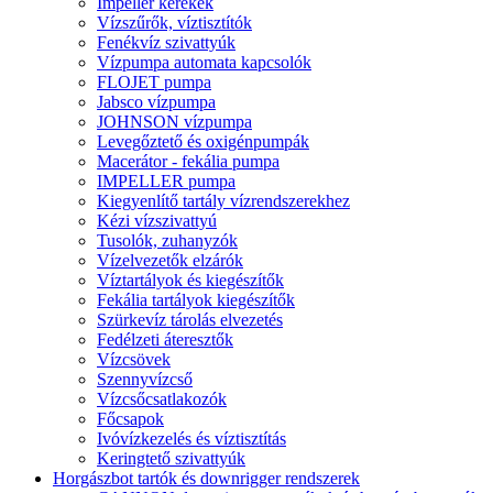
Impeller kerekek
Vízszűrők, víztisztítók
Fenékvíz szivattyúk
Vízpumpa automata kapcsolók
FLOJET pumpa
Jabsco vízpumpa
JOHNSON vízpumpa
Levegőztető és oxigénpumpák
Macerátor - fekália pumpa
IMPELLER pumpa
Kiegyenlítő tartály vízrendszerekhez
Kézi vízszivattyú
Tusolók, zuhanyzók
Vízelvezetők elzárók
Víztartályok és kiegészítők
Fekália tartályok kiegészítők
Szürkevíz tárolás elvezetés
Fedélzeti áteresztők
Vízcsövek
Szennyvízcső
Vízcsőcsatlakozók
Főcsapok
Ivóvízkezelés és víztisztítás
Keringtető szivattyúk
Horgászbot tartók és downrigger rendszerek