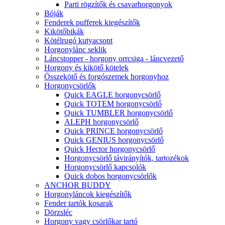
Parti rögzítők és csavarhorgonyok
Bóják
Fenderek pufferek kiegészítők
Kikötőbikák
Kötélrugó kutyacsont
Horgonylánc seklik
Láncstopper - horgony orrcsiga - láncvezető
Horgony és kikötő kötelek
Összekötő és forgószemek horgonyhoz
Horgonycsörlők
Quick EAGLE horgonycsörlő
Quick TOTEM horgonycsörlő
Quick TUMBLER horgonycsörlő
ALEPH horgonycsörlő
Quick PRINCE horgonycsörlő
Quick GENIUS horgonycsörlő
Quick Hector horgonycsörlő
Horgonycsörlő távirányítók, tartozékok
Horgonycsörlő kapcsolók
Quick dobos horgonycsörlők
ANCHOR BUDDY
Horgonyláncok kiegészítők
Fender tartók kosarak
Dörzsléc
Horgony vagy csörlőkar tartó