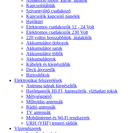
Ablaktörlő motor, karok, lapátok
Kapcsolótáblák
Szivargyújtó csatlakozó
Kapcsolók kapcsoló panelek
Hajókürt
Elektromos csatlakozók 12 - 24 Volt
Elektromos csatlakozók 230 Volt
220 voltos hosszabbítók, átalakítók
Akkumulátor dobozok
Akkumulátor saruk
Akkumulátor töltők
Akkumulátorok
Kábelek és kiegészítőik
Deck átvezetők
Biztosítékok
Elektronikai felszerelések
Antenna talpak kiegészítők
Hajómagnók HI-FI, hangszórók, vízhatlan tokok
Mélységmérő
Műholdas antennák
Rádió antennák
TV antennák
Mobilinternet és Wi-Fi rendszerek
URH (VHF) tengeri rádiók
Vízrendszerek