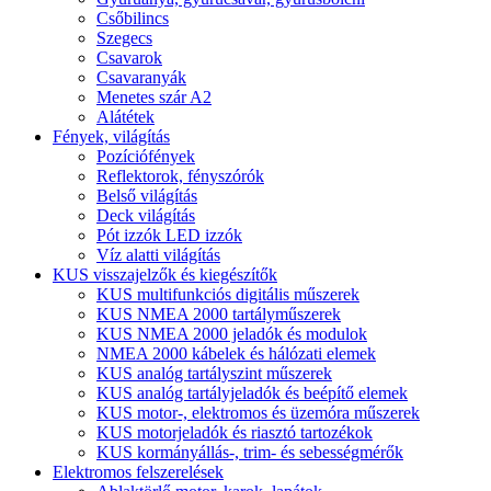
Csőbilincs
Szegecs
Csavarok
Csavaranyák
Menetes szár A2
Alátétek
Fények, világítás
Pozíciófények
Reflektorok, fényszórók
Belső világítás
Deck világítás
Pót izzók LED izzók
Víz alatti világítás
KUS visszajelzők és kiegészítők
KUS multifunkciós digitális műszerek
KUS NMEA 2000 tartályműszerek
KUS NMEA 2000 jeladók és modulok
NMEA 2000 kábelek és hálózati elemek
KUS analóg tartályszint műszerek
KUS analóg tartályjeladók és beépítő elemek
KUS motor-, elektromos és üzemóra műszerek
KUS motorjeladók és riasztó tartozékok
KUS kormányállás-, trim- és sebességmérők
Elektromos felszerelések