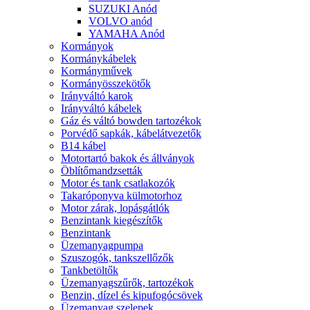
SUZUKI Anód
VOLVO anód
YAMAHA Anód
Kormányok
Kormánykábelek
Kormányművek
Kormányösszekötők
Irányváltó karok
Irányváltó kábelek
Gáz és váltó bowden tartozékok
Porvédő sapkák, kábelátvezetők
B14 kábel
Motortartó bakok és állványok
Öblítőmandzsetták
Motor és tank csatlakozók
Takaróponyva külmotorhoz
Motor zárak, lopásgátlók
Benzintank kiegészítők
Benzintank
Üzemanyagpumpa
Szuszogók, tankszellőzők
Tankbetöltők
Üzemanyagszűrők, tartozékok
Benzin, dízel és kipufogócsövek
Üzemanyag szelepek