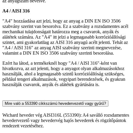
az anyagszám bevésve.
A4 / AISI 316
"A4" hozzáadása azt jelzi, hogy az anyag a DIN EN ISO 3506
szabvány szerint van besorolva. Ez a szabvány a rozsdamentes acél
mechanikai tulajdonságait határozza meg a csavarok, anyák és
alátétek számára. Az "A4" itt jelzi a legmagasabb korrózióállósági
szintet, ami gyakorlatilag az AISI 316 anyagú acélt jelenti. Tehát az
"A4 / AISI 316" az anyag AISI szabvány szerinti megnevezése,
valamint a DIN EN ISO 3506 szabvány szerinti besorolása.
Ezért ha látod, a termékeknél hogy "A4 / AISI 316"-ként van
hivatkozva, az azt jelenti, hogy a anyagot olyan alkalmazásokhoz
használják, ahol a legmagasabb szintű korrózióállóság szükséges,
például tengeri alkalmazások, vegyipari berendezések, és gyakran
használják csavarok, anyák és alátétek gyártására is.
Mire való a 553390 cikkszámú hevedervezető vagy gyűrű?
Wichard heveder vég AISI316L (553390): A4 saválló rozsdamentes
hevedervezető vagy hevedervég hajós hevederek és rögzítőpántok
rendezett vezetéséhez.