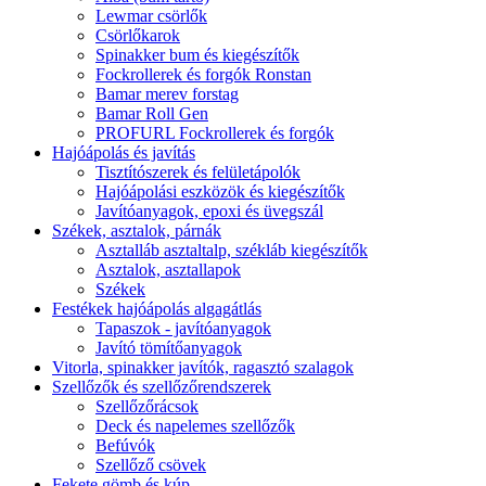
Lewmar csörlők
Csörlőkarok
Spinakker bum és kiegészítők
Fockrollerek és forgók Ronstan
Bamar merev forstag
Bamar Roll Gen
PROFURL Fockrollerek és forgók
Hajóápolás és javítás
Tisztítószerek és felületápolók
Hajóápolási eszközök és kiegészítők
Javítóanyagok, epoxi és üvegszál
Székek, asztalok, párnák
Asztalláb asztaltalp, székláb kiegészítők
Asztalok, asztallapok
Székek
Festékek hajóápolás algagátlás
Tapaszok - javítóanyagok
Javító tömítőanyagok
Vitorla, spinakker javítók, ragasztó szalagok
Szellőzők és szellőzőrendszerek
Szellőzőrácsok
Deck és napelemes szellőzők
Befúvók
Szellőző csövek
Fekete gömb és kúp