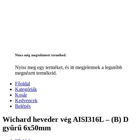
Nincs még megtekintett terméked.
Nyiss meg egy terméket, és itt megjelennek a legutóbb
megnézett termékeid.
Főoldal
Kategóriák
Kosár
Kedvencek
Belépés
Wichard heveder vég AISI316L – (B) D
gyűrű 6x50mm