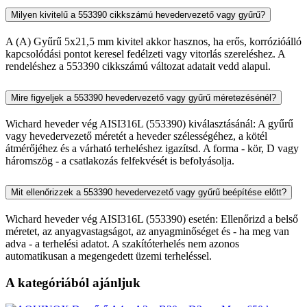
Milyen kivitelű a 553390 cikkszámú hevedervezető vagy gyűrű?
A (A) Gyűrű 5x21,5 mm kivitel akkor hasznos, ha erős, korrózióálló
kapcsolódási pontot keresel fedélzeti vagy vitorlás szereléshez. A
rendeléshez a 553390 cikkszámú változat adatait vedd alapul.
Mire figyeljek a 553390 hevedervezető vagy gyűrű méretezésénél?
Wichard heveder vég AISI316L (553390) kiválasztásánál: A gyűrű
vagy hevedervezető méretét a heveder szélességéhez, a kötél
átmérőjéhez és a várható terheléshez igazítsd. A forma - kör, D vagy
háromszög - a csatlakozás felfekvését is befolyásolja.
Mit ellenőrizzek a 553390 hevedervezető vagy gyűrű beépítése előtt?
Wichard heveder vég AISI316L (553390) esetén: Ellenőrizd a belső
méretet, az anyagvastagságot, az anyagminőséget és - ha meg van
adva - a terhelési adatot. A szakítóterhelés nem azonos
automatikusan a megengedett üzemi terheléssel.
A kategóriából ajánljuk