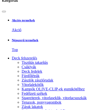
Kategóriák
Akciós termékek
Akció
Népszerű termékek
Top
Deck felszerelés
Tisztítás takarítás
Csáklyák
Deck fedelek
Fürdőlétrák
Zászlók zászlórudak
Vitorlalekötők
Kampók OLIVE-CLIP-ek gumikötélhez
Fedélzeti székek
Stagreiterek, vitorlaseklik, vitorlacsuszkák
Tenaxok, ponyvagombok
Zárak lakatok