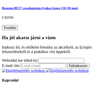
Ronstan RF27 rozsdamentes lyukas lemez (16×50 mm)
1 513 Ft
Kosárba
Ha jól akarsz járni a vízen
Iratkozz fel, és elsőként értesülsz az akciókról, az új hajós
felszerelésekről és a praktikus vízi tippekről.
Weboldal (ne töltsd ki)
E-mail cím
Feliratkozom
Kapcsolat