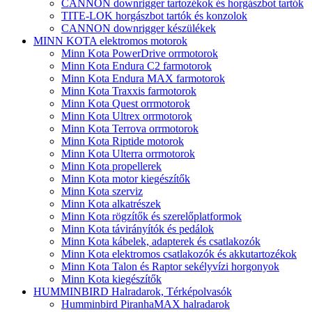
CANNON downrigger tartozékok és horgászbot tartók
TITE-LOK horgászbot tartók és konzolok
CANNON downrigger készülékek
MINN KOTA elektromos motorok
Minn Kota PowerDrive orrmotorok
Minn Kota Endura C2 farmotorok
Minn Kota Endura MAX farmotorok
Minn Kota Traxxis farmotorok
Minn Kota Quest orrmotorok
Minn Kota Ultrex orrmotorok
Minn Kota Terrova orrmotorok
Minn Kota Riptide motorok
Minn Kota Ulterra orrmotorok
Minn Kota propellerek
Minn Kota motor kiegészítők
Minn Kota szerviz
Minn Kota alkatrészek
Minn Kota rögzítők és szerelőplatformok
Minn Kota távirányítók és pedálok
Minn Kota kábelek, adapterek és csatlakozók
Minn Kota elektromos csatlakozók és akkutartozékok
Minn Kota Talon és Raptor sekélyvízi horgonyok
Minn Kota kiegészítők
HUMMINBIRD Halradarok, Térképolvasók
Humminbird PiranhaMAX halradarok