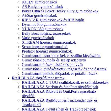
JOLLY gumicsónakok
AS Budget gumicsónakok
Poker Ultra és Poker Heavy Duty gumicsónakok
AirStar gumicsónakok
RIBSTAR gumicsónakok és RIB hajók
Dynamic Pro gumicsónakok
YUKON 350 gumicsónak
Belly Boat horgász úszószékek
Vario gumicsónakok
XTREAM horgász gumicsónakok
Scout horgász gumicsónakok
Predator horgász gumicsónakok
Gumicsónak csónakkerekek és szállító kiegészítők
Gumicsónak pumpák és szelep adapterek
Gumicsónak ülések, táskák és ponyvák
Gumicsónak javítókészletek, ragasztók és ápolószerek
Gumicsónak padlók, ülőpadok és pótalkatrészek
RAILBLAZA rögzítő rendszerek
RAILBLAZA C-TUG szállítókocsik és csónakkerekek
RAILBLAZA StarPort és SidePort rögzítőtalpak
RAILBLAZA RibPort és QuikPort ragasztható
rögzítők
RAILBLAZA RailMount és TracLoader cső- és
sínadapterek
RAILBLAZA T-Nut sínek és TracPort panelek