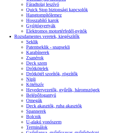
Fáradtolaj leszívó
Quick Stop biztonsági kapcsolók
Hangtompítólemez
Hosszabító karok
Gyújtógyertyák
Elektromos motortérfedél-nyitók
Rozsdamentes veretek, kiegészítők
Seklik
Patentseklik - snapsekli
Karabínerek
Zsanérok
Deck szem
Drótkötelek
Drótkötél szorítók, rögzítők
Nipli
Kötélszív
Hevedervezetők, gyűrűk, háromszögek
Belépőfogantyú
Omegák
Deck akasztók, ruha akasztók
Spannerek
Bolcnik
U-alakú vonószem
Terminálok
Gyűrűanya, gyűrűcsavar, gyűrűsbolcni