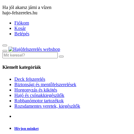
Ha jól akarsz járni a vízen
hajo-felszereles.hu
Fiókom
Kosár
Belépés
Kiemelt kategóriák
Deck felszerelés
Biztonsági és mentőfelszerelések
Horgonyzás és kikötés
Hajó és csónakkiegészítők
Robbanómotor tartozékok
Rozsdamentes veretek, kiegészítők
Hívjon minket