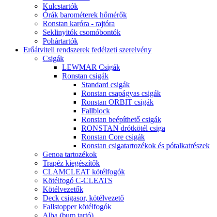
Kulcstartók
Órák barométerek hőmérők
Ronstan karóra - rajtóra
Seklinyitók csomóbontók
Pohártartók
Erőátviteli rendszerek fedélzeti szerelvény
Csigák
LEWMAR Csigák
Ronstan csigák
Standard csigák
Ronstan csapágyas csigák
Ronstan ORBIT csigák
Fallblock
Ronstan beépíthető csigák
RONSTAN drótkötél csiga
Ronstan Core csigák
Ronstan csigatartozékok és pótalkatrészek
Genoa tartozékok
Trapéz kiegészítők
CLAMCLEAT kötélfogók
Kötélfogó C-CLEATS
Kötélvezetők
Deck csigasor, kötélvezető
Fallstopper kötélfogók
Alba (bum tartó)