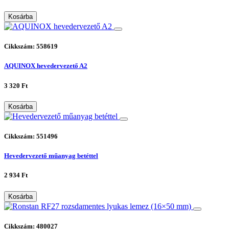
Kosárba
Cikkszám: 558619
AQUINOX hevedervezető A2
3 320 Ft
Kosárba
Cikkszám: 551496
Hevedervezető műanyag betéttel
2 934 Ft
Kosárba
Cikkszám: 480027