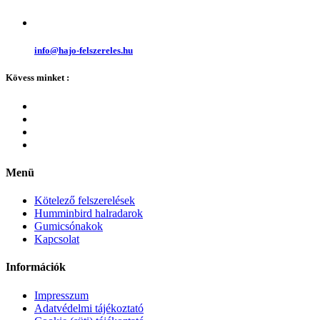
info@hajo-felszereles.hu
Kövess minket :
Menü
Kötelező felszerelések
Humminbird halradarok
Gumicsónakok
Kapcsolat
Információk
Impresszum
Adatvédelmi tájékoztató