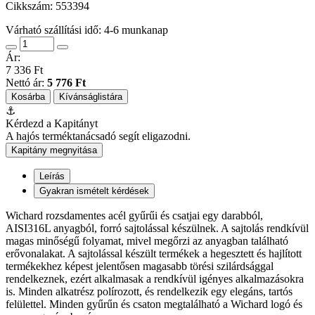
Cikkszám:
553394
Várható szállítási idő: 4-6 munkanap
Ár:
7 336 Ft
Nettó ár:
5 776 Ft
Kosárba
Kívánságlistára
⚓
Kérdezd a Kapitányt
A hajós terméktanácsadó segít eligazodni.
Kapitány megnyitása
Leírás
Gyakran ismételt kérdések
Wichard rozsdamentes acél gyűrűi és csatjai egy darabból,
AISI316L anyagból, forró sajtolással készülnek. A sajtolás rendkívül
magas minőségű folyamat, mivel megőrzi az anyagban található
erővonalakat. A sajtolással készült termékek a hegesztett és hajlított
termékekhez képest jelentősen magasabb törési szilárdsággal
rendelkeznek, ezért alkalmasak a rendkívül igényes alkalmazásokra
is. Minden alkatrész polírozott, és rendelkezik egy elegáns, tartós
felülettel. Minden gyűrűn és csaton megtalálható a Wichard logó és