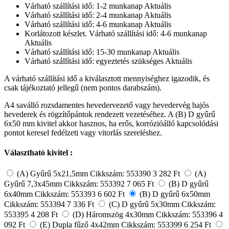
Várható szállítási idő: 1-2 munkanap
Aktuális
Várható szállítási idő: 2-4 munkanap
Aktuális
Várható szállítási idő: 4-6 munkanap
Aktuális
Korlátozott készlet. Várható szállítási idő: 4-6 munkanap
Aktuális
Várható szállítási idő: 15-30 munkanap
Aktuális
Várható szállítási idő: egyeztetés szükséges
Aktuális
A várható szállítási idő a kiválasztott mennyiséghez igazodik, és
csak tájékoztató jellegű (nem pontos darabszám).
A4 saválló rozsdamentes hevedervezető vagy hevedervég hajós
hevederek és rögzítőpántok rendezett vezetéséhez. A (B) D gyűrű
6x50 mm kivitel akkor hasznos, ha erős, korrózióálló kapcsolódási
pontot keresel fedélzeti vagy vitorlás szereléshez.
Választható kivitel :
(A) Gyűrű 5x21,5mm
Cikkszám: 553390
3 282 Ft
(A)
Gyűrű 7,3x45mm
Cikkszám: 553392
7 065 Ft
(B) D gyűrű
6x40mm
Cikkszám: 553393
6 602 Ft
(B) D gyűrű 6x50mm
Cikkszám: 553394
7 336 Ft
(C) D gyűrű 5x30mm
Cikkszám:
553395
4 208 Ft
(D) Háromszög 4x30mm
Cikkszám: 553396
4
092 Ft
(E) Dupla fűző 4x42mm
Cikkszám: 553399
6 254 Ft