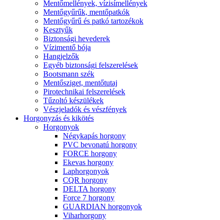
Mentőmellények, vízisímellények
Mentőgyűrűk, mentőpatkók
Mentőgyűrű és patkó tartozékok
Kesztyűk
Biztonsági hevederek
Vízimentő bója
Hangjelzők
Egyéb biztonsági felszerelések
Bootsmann szék
Mentősziget, mentőtutaj
Pirotechnikai felszerelések
Tűzoltó készülékek
Vészjeladók és vészfények
Horgonyzás és kikötés
Horgonyok
Négykapás horgony
PVC bevonatú horgony
FORCE horgony
Ekevas horgony
Laphorgonyok
CQR horgony
DELTA horgony
Force 7 horgony
GUARDIAN horgonyok
Viharhorgony