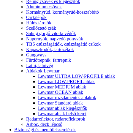
Reling csövek és kiegészítők
Alumínium csövek
Kormányrúd, kormányrúd-hosszabbító
Orrkilépők
Hálós tárolók
Szellőztető zsák
Saling görgő vitorla védők
Napernyők, napvédő ponyvák
TBS csúszásgátlók, csúszásgátló csíkok
Kapaszkodók, tartozékok
Gangways
Fürdőtrepnik, fartrepnik
Latni, latnivég
Ablakok Lewmar
Lewmar ULTRA LOW-PROFILE ablak
Lewmar LOW-PROFIL ablak
Lewmar MEDIUM ablak
Lewmar OCEAN ablak
Lewmar rozsdamentes ablakok
Lewmar Standard ablak
Lewmar ablak kiegészítők
Lewmar ablak belső keret
Radarreflektor, radarreflektorok
Árboc, deck lépcső
Biztonsági és mentőfelszerelések