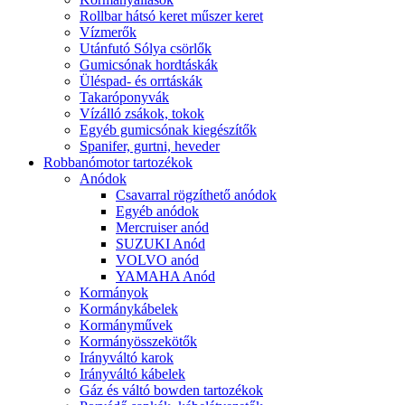
Rollbar hátsó keret műszer keret
Vízmerők
Utánfutó Sólya csörlők
Gumicsónak hordtáskák
Üléspad- és orrtáskák
Takaróponyvák
Vízálló zsákok, tokok
Egyéb gumicsónak kiegészítők
Spanifer, gurtni, heveder
Robbanómotor tartozékok
Anódok
Csavarral rögzíthető anódok
Egyéb anódok
Mercruiser anód
SUZUKI Anód
VOLVO anód
YAMAHA Anód
Kormányok
Kormánykábelek
Kormányművek
Kormányösszekötők
Irányváltó karok
Irányváltó kábelek
Gáz és váltó bowden tartozékok