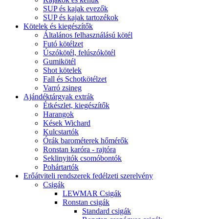
SUP és kajak evezők
SUP és kajak tartozékok
Kötelek és kiegészítők
Általános felhasználású kötél
Futó kötélzet
Úszókötél, felúszókötél
Gumikötél
Shot kötelek
Fall és Schotkötélzet
Varró zsineg
Ajándéktárgyak extrák
Étkészlet, kiegészítők
Harangok
Kések Wichard
Kulcstartók
Órák barométerek hőmérők
Ronstan karóra - rajtóra
Seklinyitók csomóbontók
Pohártartók
Erőátviteli rendszerek fedélzeti szerelvény
Csigák
LEWMAR Csigák
Ronstan csigák
Standard csigák