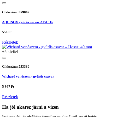
Cikkszám: 559069
AQUINOX gyűrűs csavar AISI 316
556 Ft
Részletek
+5 kivitel
Cikkszám: 553336
Wichard vonószem - gyűrűs csavar
5 367 Ft
Részletek
Ha jól akarsz járni a vízen
Iratkozz fel, és elsőként értesülsz az akciókról, az új hajós