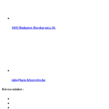
1043 Budapest, Bocskai utca 26.
info@hajo-felszereles.hu
Kövess minket :