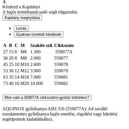
⚓
Kérdezd a Kapitányt
A hajós terméktanácsadó segít eligazodni.
Kapitány megnyitása
Leírás
Gyakran ismételt kérdések
A
B
C
M
Szakító szil.
Cikkszám
27
15
6
M6
1.300
559077A
36
20
8
M8
2.000
559077
45
25
10
M10
2.600
559078
53
30
12
M12
3.900
559079
63
35
14
M16
7.000
559081
73
40
16
M20
10.000
559082
Mire való a 559077A cikkszámú gyűrűs kötőelem?
AQUINOX gyűrűsanya AISI 316 (559077A): A4 saválló
rozsdamentes gyűrűsanya hajós emelési, rögzítési vagy kikötési
segédpontok kialakításához.