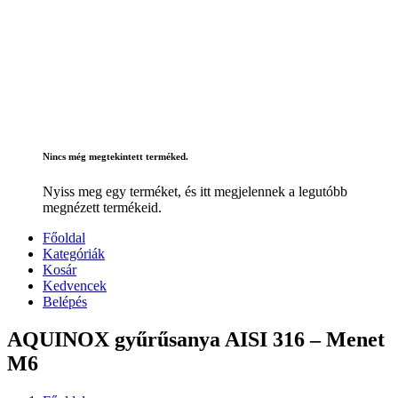
Nincs még megtekintett terméked.
Nyiss meg egy terméket, és itt megjelennek a legutóbb
megnézett termékeid.
Főoldal
Kategóriák
Kosár
Kedvencek
Belépés
AQUINOX gyűrűsanya AISI 316 – Menet
M6