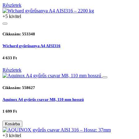
Részletek
+5 kivitel
Cikkszám: 553348
Wichard gyűrűsanya A4 AISI316
4 633 Ft
Részletek
Cikkszám: 558627
Aquinox A4 gyűrűs csavar M8, 110 mm hosszú
1 699 Ft
Kosárba
+3 kivitel