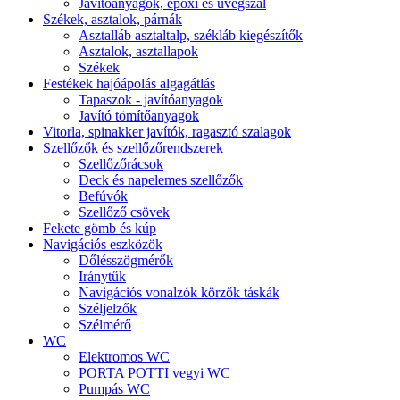
Javítóanyagok, epoxi és üvegszál
Székek, asztalok, párnák
Asztalláb asztaltalp, székláb kiegészítők
Asztalok, asztallapok
Székek
Festékek hajóápolás algagátlás
Tapaszok - javítóanyagok
Javító tömítőanyagok
Vitorla, spinakker javítók, ragasztó szalagok
Szellőzők és szellőzőrendszerek
Szellőzőrácsok
Deck és napelemes szellőzők
Befúvók
Szellőző csövek
Fekete gömb és kúp
Navigációs eszközök
Dőlésszögmérők
Iránytűk
Navigációs vonalzók körzők táskák
Széljelzők
Szélmérő
WC
Elektromos WC
PORTA POTTI vegyi WC
Pumpás WC