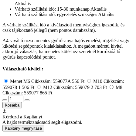
Aktuális
Várható szállítási idő: 15-30 munkanap
Aktuális
Várható szállítási idő: egyeztetés szükséges
Aktuális
A várható szállítási idő a kiválasztott mennyiséghez igazodik, és
csak tájékoztató jellegű (nem pontos darabszám).
A4 saválló rozsdamentes gyűrűsanya hajós emelési, rögzítési vagy
kikötési segédpontok kialakításához. A megadott méretű kivitel
akkor jó választás, ha menetes kötéshez szeretnél korrózióálló
gyűrűs kapcsolódási pontot.
Választható kivitel :
Menet M6
Cikkszám: 559077A
556 Ft
M10
Cikkszám:
559078
1 506 Ft
M12
Cikkszám: 559079
2 703 Ft
M8
Cikkszám: 559077
865 Ft
Kosárba
⚓
Kérdezd a Kapitányt
A hajós terméktanácsadó segít eligazodni.
Kapitány megnyitása