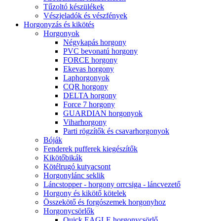
Tűzoltó készülékek
Vészjeladók és vészfények
Horgonyzás és kikötés
Horgonyok
Négykapás horgony
PVC bevonatú horgony
FORCE horgony
Ekevas horgony
Laphorgonyok
CQR horgony
DELTA horgony
Force 7 horgony
GUARDIAN horgonyok
Viharhorgony
Parti rögzítők és csavarhorgonyok
Bóják
Fenderek pufferek kiegészítők
Kikötőbikák
Kötélrugó kutyacsont
Horgonylánc seklik
Láncstopper - horgony orrcsiga - láncvezető
Horgony és kikötő kötelek
Összekötő és forgószemek horgonyhoz
Horgonycsörlők
Quick EAGLE horgonycsörlő