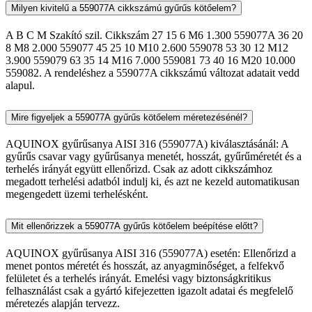
Milyen kivitelű a 559077A cikkszámú gyűrűs kötőelem?
A B C M Szakító szil. Cikkszám 27 15 6 M6 1.300 559077A 36 20
8 M8 2.000 559077 45 25 10 M10 2.600 559078 53 30 12 M12
3.900 559079 63 35 14 M16 7.000 559081 73 40 16 M20 10.000
559082. A rendeléshez a 559077A cikkszámú változat adatait vedd
alapul.
Mire figyeljek a 559077A gyűrűs kötőelem méretezésénél?
AQUINOX gyűrűsanya AISI 316 (559077A) kiválasztásánál: A
gyűrűs csavar vagy gyűrűsanya menetét, hosszát, gyűrűméretét és a
terhelés irányát együtt ellenőrizd. Csak az adott cikkszámhoz
megadott terhelési adatból indulj ki, és azt ne kezeld automatikusan
megengedett üzemi terhelésként.
Mit ellenőrizzek a 559077A gyűrűs kötőelem beépítése előtt?
AQUINOX gyűrűsanya AISI 316 (559077A) esetén: Ellenőrizd a
menet pontos méretét és hosszát, az anyagminőséget, a felfekvő
felületet és a terhelés irányát. Emelési vagy biztonságkritikus
felhasználást csak a gyártó kifejezetten igazolt adatai és megfelelő
méretezés alapján tervezz.