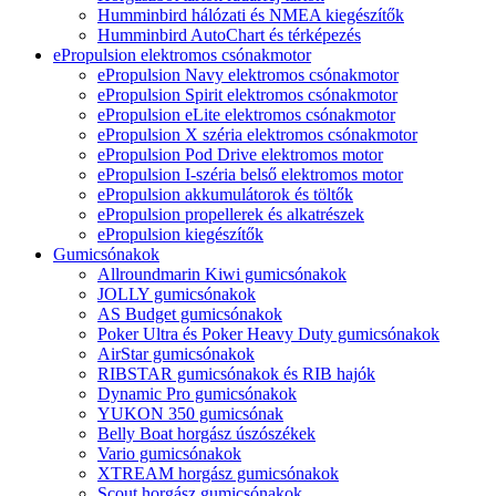
Humminbird hálózati és NMEA kiegészítők
Humminbird AutoChart és térképezés
ePropulsion elektromos csónakmotor
ePropulsion Navy elektromos csónakmotor
ePropulsion Spirit elektromos csónakmotor
ePropulsion eLite elektromos csónakmotor
ePropulsion X széria elektromos csónakmotor
ePropulsion Pod Drive elektromos motor
ePropulsion I-széria belső elektromos motor
ePropulsion akkumulátorok és töltők
ePropulsion propellerek és alkatrészek
ePropulsion kiegészítők
Gumicsónakok
Allroundmarin Kiwi gumicsónakok
JOLLY gumicsónakok
AS Budget gumicsónakok
Poker Ultra és Poker Heavy Duty gumicsónakok
AirStar gumicsónakok
RIBSTAR gumicsónakok és RIB hajók
Dynamic Pro gumicsónakok
YUKON 350 gumicsónak
Belly Boat horgász úszószékek
Vario gumicsónakok
XTREAM horgász gumicsónakok
Scout horgász gumicsónakok