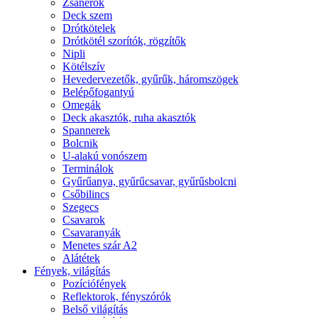
Zsanérok
Deck szem
Drótkötelek
Drótkötél szorítók, rögzítők
Nipli
Kötélszív
Hevedervezetők, gyűrűk, háromszögek
Belépőfogantyú
Omegák
Deck akasztók, ruha akasztók
Spannerek
Bolcnik
U-alakú vonószem
Terminálok
Gyűrűanya, gyűrűcsavar, gyűrűsbolcni
Csőbilincs
Szegecs
Csavarok
Csavaranyák
Menetes szár A2
Alátétek
Fények, világítás
Pozíciófények
Reflektorok, fényszórók
Belső világítás