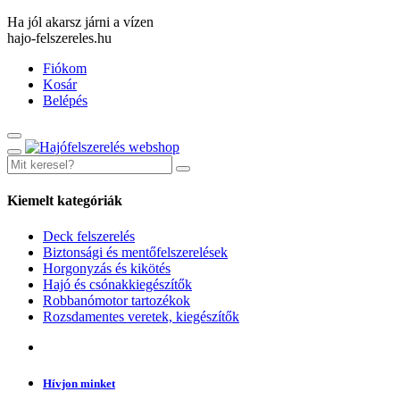
Ha jól akarsz járni a vízen
hajo-felszereles.hu
Fiókom
Kosár
Belépés
Kiemelt kategóriák
Deck felszerelés
Biztonsági és mentőfelszerelések
Horgonyzás és kikötés
Hajó és csónakkiegészítők
Robbanómotor tartozékok
Rozsdamentes veretek, kiegészítők
Hívjon minket