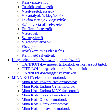
Kézi vízszivattyú
Tusolók, zuhanyzók
Vízelvezetők elzárók
Víztartályok és kiegészítők
Fekália tartályok kiegészítők
Szürkevíz tárolás elvezetés
Fedélzeti áteresztők
Vízcsövek
Szennyvízcső
Vízcsőcsatlakozók
Főcsapok
Ivóvízkezelés és víztisztítás
Keringtető szivattyúk
Horgászbot tartók és downrigger rendszerek
CANNON downrigger tartozékok és horgászbot tartók
TITE-LOK horgászbot tartók és konzolok
CANNON downrigger készülékek
MINN KOTA elektromos motorok
Minn Kota PowerDrive orrmotorok
Minn Kota Endura C2 farmotorok
Minn Kota Endura MAX farmotorok
Minn Kota Traxxis farmotorok
Minn Kota Quest orrmotorok
Minn Kota Ultrex orrmotorok
Minn Kota Terrova orrmotorok