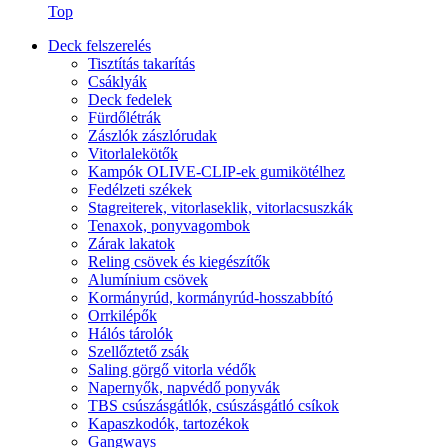
Top
Deck felszerelés
Tisztítás takarítás
Csáklyák
Deck fedelek
Fürdőlétrák
Zászlók zászlórudak
Vitorlalekötők
Kampók OLIVE-CLIP-ek gumikötélhez
Fedélzeti székek
Stagreiterek, vitorlaseklik, vitorlacsuszkák
Tenaxok, ponyvagombok
Zárak lakatok
Reling csövek és kiegészítők
Alumínium csövek
Kormányrúd, kormányrúd-hosszabbító
Orrkilépők
Hálós tárolók
Szellőztető zsák
Saling görgő vitorla védők
Napernyők, napvédő ponyvák
TBS csúszásgátlók, csúszásgátló csíkok
Kapaszkodók, tartozékok
Gangways