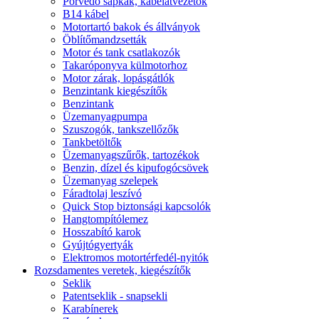
Porvédő sapkák, kábelátvezetők
B14 kábel
Motortartó bakok és állványok
Öblítőmandzsetták
Motor és tank csatlakozók
Takaróponyva külmotorhoz
Motor zárak, lopásgátlók
Benzintank kiegészítők
Benzintank
Üzemanyagpumpa
Szuszogók, tankszellőzők
Tankbetöltők
Üzemanyagszűrők, tartozékok
Benzin, dízel és kipufogócsövek
Üzemanyag szelepek
Fáradtolaj leszívó
Quick Stop biztonsági kapcsolók
Hangtompítólemez
Hosszabító karok
Gyújtógyertyák
Elektromos motortérfedél-nyitók
Rozsdamentes veretek, kiegészítők
Seklik
Patentseklik - snapsekli
Karabínerek