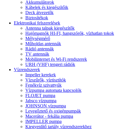
Akkumulátorok
Kábelek és kiegészítőik
Deck átvezetők
Biztosítékok
Elektronikai felszerelések
Antenna talpak kiegészítők
Hajómagnók HI-FI, hangszórók, vízhatlan tokok
Mélységmérő
Műholdas antennák
Rádió antennák
TV antennák
Mobilinternet és Wi-Fi rendszerek
URH (VHF) tengeri rádiók
Vízrendszerek
Impeller kerekek
Vízszűrők, víztisztítók
Fenékvíz szivattyúk
Vízpumpa automata kapcsolók
FLOJET pumpa
Jabsco vízpumpa
JOHNSON vízpumpa
Levegőztető és oxigénpumpák
Macerátor - fekália pumpa
IMPELLER pumpa
Kiegyenlítő tartály vízrendszerekhez