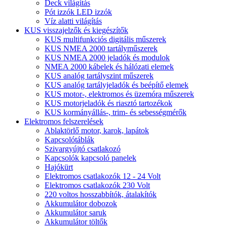
Deck világítás
Pót izzók LED izzók
Víz alatti világítás
KUS visszajelzők és kiegészítők
KUS multifunkciós digitális műszerek
KUS NMEA 2000 tartályműszerek
KUS NMEA 2000 jeladók és modulok
NMEA 2000 kábelek és hálózati elemek
KUS analóg tartályszint műszerek
KUS analóg tartályjeladók és beépítő elemek
KUS motor-, elektromos és üzemóra műszerek
KUS motorjeladók és riasztó tartozékok
KUS kormányállás-, trim- és sebességmérők
Elektromos felszerelések
Ablaktörlő motor, karok, lapátok
Kapcsolótáblák
Szivargyújtó csatlakozó
Kapcsolók kapcsoló panelek
Hajókürt
Elektromos csatlakozók 12 - 24 Volt
Elektromos csatlakozók 230 Volt
220 voltos hosszabbítók, átalakítók
Akkumulátor dobozok
Akkumulátor saruk
Akkumulátor töltők