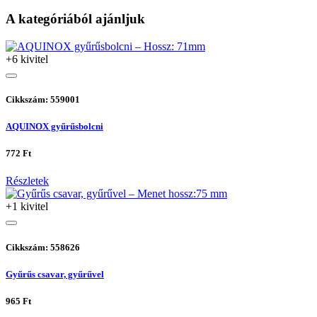
A kategóriából ajánljuk
+6 kivitel
Cikkszám: 559001
AQUINOX gyűrűsbolcni
772 Ft
Részletek
+1 kivitel
Cikkszám: 558626
Gyűrűs csavar, gyűrűvel
965 Ft