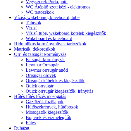
Vegyszerek Porta-potti
WC Átépítő szett kézi - elektromos
WC tartozékok
Vízisí, wakeboard, kneeboard, tube
Tube-ok
Vízisí
Vízisí, tube, wakeboard kötelek kiegészítők
Wakeboard és kneeboard
Hidraulikus kormányművek tartozékok
Matricák, dekorcsíkok
Orr- és farsugár kormányzás
Farsugár kormányzás
Lewmar Orrsugár
Lewmar orrsugár anód
Orrsugár csövek
Orrsugár kábelek és kiegészítők
Quick orrsugár
Quick orrsugár kiegészítők, irányítás
Hűtés fűtés főzés mosogatás
Gázfőzők főzőlapok
Hűtőszekrények, hűtőboxok
Mosogatók kiegészítők
Bojlerek és vízmelegítők
Fűtés
Ruházat