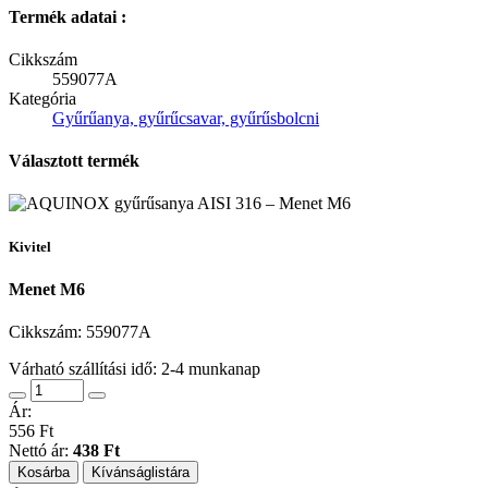
Termék adatai :
Cikkszám
559077A
Kategória
Gyűrűanya, gyűrűcsavar, gyűrűsbolcni
Választott termék
Kivitel
Menet M6
Cikkszám:
559077A
Várható szállítási idő: 2-4 munkanap
Ár:
556 Ft
Nettó ár:
438 Ft
Kosárba
Kívánságlistára