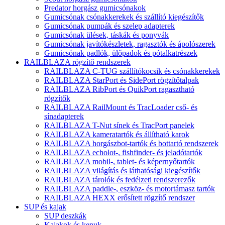
Predator horgász gumicsónakok
Gumicsónak csónakkerekek és szállító kiegészítők
Gumicsónak pumpák és szelep adapterek
Gumicsónak ülések, táskák és ponyvák
Gumicsónak javítókészletek, ragasztók és ápolószerek
Gumicsónak padlók, ülőpadok és pótalkatrészek
RAILBLAZA rögzítő rendszerek
RAILBLAZA C-TUG szállítókocsik és csónakkerekek
RAILBLAZA StarPort és SidePort rögzítőtalpak
RAILBLAZA RibPort és QuikPort ragasztható
rögzítők
RAILBLAZA RailMount és TracLoader cső- és
sínadapterek
RAILBLAZA T-Nut sínek és TracPort panelek
RAILBLAZA kameratartók és állítható karok
RAILBLAZA horgászbot-tartók és bottartó rendszerek
RAILBLAZA echolot-, fishfinder- és jeladótartók
RAILBLAZA mobil-, tablet- és képernyőtartók
RAILBLAZA világítás és láthatósági kiegészítők
RAILBLAZA tárolók és fedélzeti rendszerezők
RAILBLAZA paddle-, eszköz- és motortámasz tartók
RAILBLAZA HEXX erősített rögzítő rendszer
SUP és kajak
SUP deszkák
Kajakok és kenuk