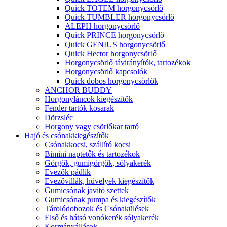
Quick TOTEM horgonycsörlő
Quick TUMBLER horgonycsörlő
ALEPH horgonycsörlő
Quick PRINCE horgonycsörlő
Quick GENIUS horgonycsörlő
Quick Hector horgonycsörlő
Horgonycsörlő távirányítók, tartozékok
Horgonycsörlő kapcsolók
Quick dobos horgonycsörlők
ANCHOR BUDDY
Horgonyláncok kiegészítők
Fender tartók kosarak
Dörzsléc
Horgony vagy csörlőkar tartó
Hajó és csónakkiegészítők
Csónakkocsi, szállító kocsi
Bimini naptetők és tartozékok
Görgők, gumigörgők, sólyakerék
Evezők pádlik
Evezővillák, hüvelyek kiegészítők
Gumicsónak javító szettek
Gumicsónak pumpa és kiegészítők
Tárolódobozok és Csónakülések
Első és hátsó vonókerék sólyakerék
Kormányállások