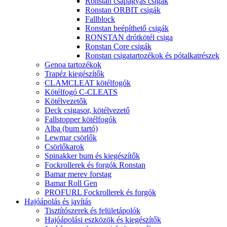
Ronstan csapágyas csigák
Ronstan ORBIT csigák
Fallblock
Ronstan beépíthető csigák
RONSTAN drótkötél csiga
Ronstan Core csigák
Ronstan csigatartozékok és pótalkatrészek
Genoa tartozékok
Trapéz kiegészítők
CLAMCLEAT kötélfogók
Kötélfogó C-CLEATS
Kötélvezetők
Deck csigasor, kötélvezető
Fallstopper kötélfogók
Alba (bum tartó)
Lewmar csörlők
Csörlőkarok
Spinakker bum és kiegészítők
Fockrollerek és forgók Ronstan
Bamar merev forstag
Bamar Roll Gen
PROFURL Fockrollerek és forgók
Hajóápolás és javítás
Tisztítószerek és felületápolók
Hajóápolási eszközök és kiegészítők