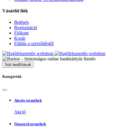
Vásárlói fiók
Belépés
Regisztráció
Fiókom
Kosár
Elállás a szerződéstől
Süti beállítások
Kategóriák
Akciós termékek
Akció
Népszerű termékek