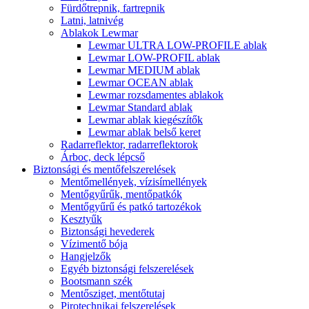
Fürdőtrepnik, fartrepnik
Latni, latnivég
Ablakok Lewmar
Lewmar ULTRA LOW-PROFILE ablak
Lewmar LOW-PROFIL ablak
Lewmar MEDIUM ablak
Lewmar OCEAN ablak
Lewmar rozsdamentes ablakok
Lewmar Standard ablak
Lewmar ablak kiegészítők
Lewmar ablak belső keret
Radarreflektor, radarreflektorok
Árboc, deck lépcső
Biztonsági és mentőfelszerelések
Mentőmellények, vízisímellények
Mentőgyűrűk, mentőpatkók
Mentőgyűrű és patkó tartozékok
Kesztyűk
Biztonsági hevederek
Vízimentő bója
Hangjelzők
Egyéb biztonsági felszerelések
Bootsmann szék
Mentősziget, mentőtutaj
Pirotechnikai felszerelések