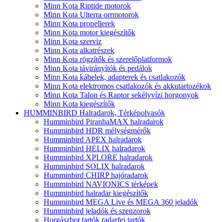
Minn Kota Riptide motorok
Minn Kota Ulterra orrmotorok
Minn Kota propellerek
Minn Kota motor kiegészítők
Minn Kota szerviz
Minn Kota alkatrészek
Minn Kota rögzítők és szerelőplatformok
Minn Kota távirányítók és pedálok
Minn Kota kábelek, adapterek és csatlakozók
Minn Kota elektromos csatlakozók és akkutartozékok
Minn Kota Talon és Raptor sekélyvízi horgonyok
Minn Kota kiegészítők
HUMMINBIRD Halradarok, Térképolvasók
Humminbird PiranhaMAX halradarok
Humminbird HDR mélységmérők
Humminbird APEX halradarok
Humminbird HELIX halradarok
Humminbird XPLORE halradarok
Humminbird SOLIX halradarok
Humminbird CHIRP hajóradarok
Humminbird NAVIONICS térképek
Humminbird halradar kiegészítők
Humminbird MEGA Live és MEGA 360 jeladók
Humminbird jeladók és szenzorok
Horgászbot tartók radarfej tartók