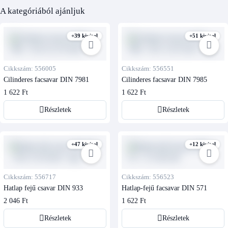
A kategóriából ajánljuk
+39 kivitel
+51 kivitel
Cikkszám: 556005
Cikkszám: 556551
Cilinderes facsavar DIN 7981
Cilinderes facsavar DIN 7985
1 622 Ft
1 622 Ft
Részletek
Részletek
+47 kivitel
+12 kivitel
Cikkszám: 556717
Cikkszám: 556523
Hatlap fejű csavar DIN 933
Hatlap-fejű facsavar DIN 571
2 046 Ft
1 622 Ft
Részletek
Részletek