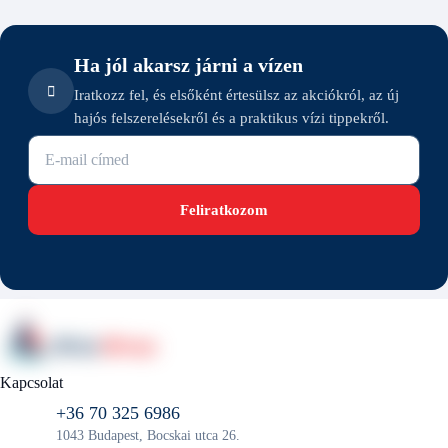
Ha jól akarsz járni a vízen
Iratkozz fel, és elsőként értesülsz az akciókról, az új
hajós felszerelésekről és a praktikus vízi tippekről.
E-mail cím
Feliratkozom
Kapcsolat
+36 70 325 6986
1043 Budapest, Bocskai utca 26.