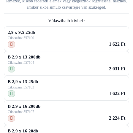
lemezek, kisebb fedélzeti elemek vagy kiegészítők rögzítésénél hasznos,
amikor síkba simuló csavarfejre van szükséged.
Választható kivitel :
2,9 x 9,5 25db
Cikkszám: 557100
1 622 Ft
B 2,9 x 13 200db
Cikkszám: 557104
2 031 Ft
B 2,9 x 13 25db
Cikkszám: 557103
1 622 Ft
B 2,9 x 16 200db
Cikkszám: 557107
2 224 Ft
B 2,9 x 16 20db