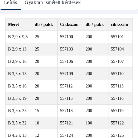
Leírás
Gyakran ismételt kérdések
Méret
db / pakk
Cikkszám
db / pakk
cikkszám
B 2,9 x 9,5
25
557100
200
557101
B 2,9 x 13
25
557103
200
557104
B 2,9 x 16
20
557106
200
557107
B 3,5 x 13
20
557109
200
557110
B 3,5 x 16
20
557112
200
557113
B 3,5 x 19
20
557115
200
557116
B 3,5 x 25
15
557118
200
557119
B 3,5 x 32
10
557121
100
557122
B 4,2 x 13
12
557124
200
557125