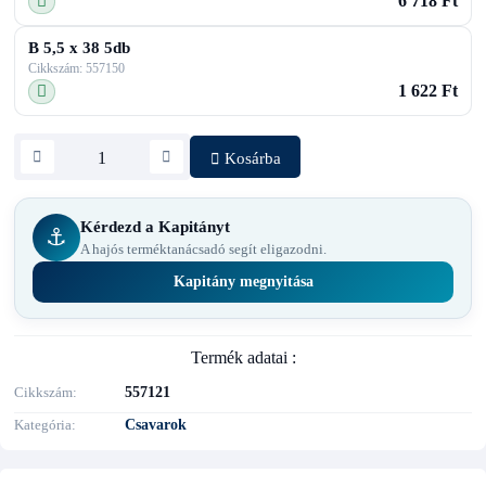
6 718 Ft
B 5,5 x 38 5db
Cikkszám: 557150
1 622 Ft
Kosárba
Kérdezd a Kapitányt
⚓
A hajós terméktanácsadó segít eligazodni.
Kapitány megnyitása
Termék adatai :
Cikkszám
557121
Kategória
Csavarok