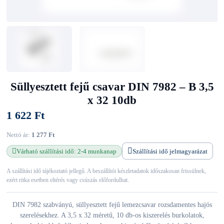
Süllyesztett fejű csavar DIN 7982 – B 3,5
x 32 10db
1 622 Ft
Nettó ár:
1 277 Ft
Várható szállítási idő: 2-4 munkanap
Szállítási idő jelmagyarázat
A szállítási idő tájékoztató jellegű. A beszállítói készletadatok időszakosan frissülnek,
ezért ritka esetben eltérés vagy csúszás előfordulhat.
DIN 7982 szabványú, süllyesztett fejű lemezcsavar rozsdamentes hajós
szerelésekhez. A 3,5 x 32 méretű, 10 db-os kiszerelés burkolatok,