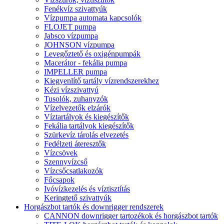
Fenékvíz szivattyúk
Vízpumpa automata kapcsolók
FLOJET pumpa
Jabsco vízpumpa
JOHNSON vízpumpa
Levegőztető és oxigénpumpák
Macerátor - fekália pumpa
IMPELLER pumpa
Kiegyenlítő tartály vízrendszerekhez
Kézi vízszivattyú
Tusolók, zuhanyzók
Vízelvezetők elzárók
Víztartályok és kiegészítők
Fekália tartályok kiegészítők
Szürkevíz tárolás elvezetés
Fedélzeti áteresztők
Vízcsövek
Szennyvízcső
Vízcsőcsatlakozók
Főcsapok
Ivóvízkezelés és víztisztítás
Keringtető szivattyúk
Horgászbot tartók és downrigger rendszerek
CANNON downrigger tartozékok és horgászbot tartók