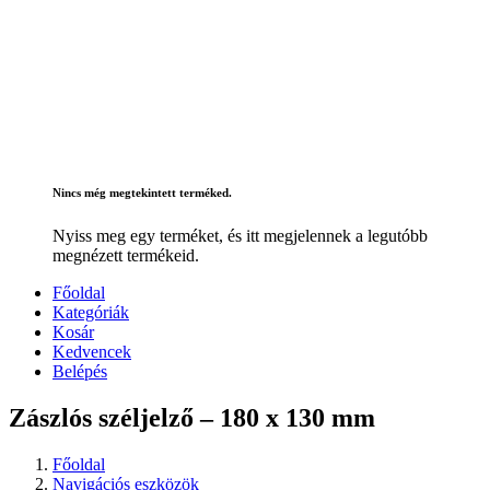
Nincs még megtekintett terméked.
Nyiss meg egy terméket, és itt megjelennek a legutóbb
megnézett termékeid.
Főoldal
Kategóriák
Kosár
Kedvencek
Belépés
Zászlós széljelző – 180 x 130 mm
Főoldal
Navigációs eszközök