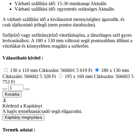
Várható szállítási idő: 15-30 munkanap
Aktuális
Várható szállítási idő: egyeztetés szükséges
Aktuális
A várható szállítási idő a kiválasztott mennyiséghez igazodik, és
csak tájékoztató jellegű (nem pontos darabszám).
Széljelző vagy szélirányjelző vitorláshajóra, a látszólagos szél gyors
leolvasásához. A 180 x 130 mm változat segít pontosabban állítani a
vitorlákat és könnyebben reagálni a szélerőre.
Választható kivitel :
130 x 110 mm
Cikkszám: 566601
5 019 Ft
180 x 130 mm
Cikkszám: 566602
5 328 Ft
195 x 160 mm
Cikkszám: 566603
5
753 Ft
Kosárba
⚓
Kérdezd a Kapitányt
A hajós terméktanácsadó segít eligazodni.
Kapitány megnyitása
Termék adatai :