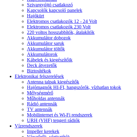
Szivargyújtó csatlakozó
Kapcsolók kapcsoló panelek
Hajókürt
Elektromos csatlakozók 12 - 24 Volt
Elektromos csatlakozók 230 Volt
220 voltos hosszabbítók, átalakítók
Akkumulátor dobozok
Akkumulátor saruk
Akkumulátor töltők
Akkumulátorok
Kábelek és kiegészítőik
Deck átvezetők
Biztosítékok
Elektronikai felszerelések
Antenna talpak kiegészítők
Hajómagnók HI-FI, hangszórók, vízhatlan tokok
Mélységmérő
Műholdas antennák
Rádió antennák
TV antennák
Mobilinternet és Wi-Fi rendszerek
URH (VHF) tengeri rádiók
Vízrendszerek
Impeller kerekek
Vízszűrők, víztisztítók