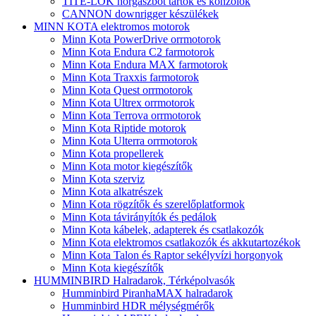
TITE-LOK horgászbot tartók és konzolok
CANNON downrigger készülékek
MINN KOTA elektromos motorok
Minn Kota PowerDrive orrmotorok
Minn Kota Endura C2 farmotorok
Minn Kota Endura MAX farmotorok
Minn Kota Traxxis farmotorok
Minn Kota Quest orrmotorok
Minn Kota Ultrex orrmotorok
Minn Kota Terrova orrmotorok
Minn Kota Riptide motorok
Minn Kota Ulterra orrmotorok
Minn Kota propellerek
Minn Kota motor kiegészítők
Minn Kota szerviz
Minn Kota alkatrészek
Minn Kota rögzítők és szerelőplatformok
Minn Kota távirányítók és pedálok
Minn Kota kábelek, adapterek és csatlakozók
Minn Kota elektromos csatlakozók és akkutartozékok
Minn Kota Talon és Raptor sekélyvízi horgonyok
Minn Kota kiegészítők
HUMMINBIRD Halradarok, Térképolvasók
Humminbird PiranhaMAX halradarok
Humminbird HDR mélységmérők