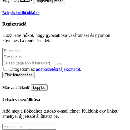
Még nincs fiókod?
Regisztrálj most
Belépés önálló oldalon
Regisztráció
Hozz létre fiókot, hogy gyorsabban vásárolhass és nyomon
követhesd a rendeléseidet.
Elfogadom az
adatkezelési tájékoztatót
.
Fiók létrehozása
Már van fiókod?
Lépj be
Jelszó visszaállítása
Add meg a fiókodhoz tartozó e-mail címet. Küldünk egy linket,
amellyel új jelszót állíthatsz be.