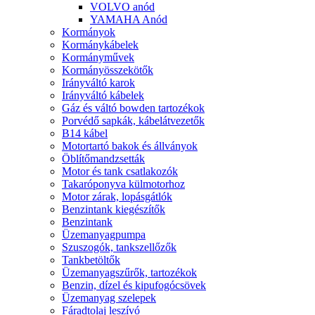
VOLVO anód
YAMAHA Anód
Kormányok
Kormánykábelek
Kormányművek
Kormányösszekötők
Irányváltó karok
Irányváltó kábelek
Gáz és váltó bowden tartozékok
Porvédő sapkák, kábelátvezetők
B14 kábel
Motortartó bakok és állványok
Öblítőmandzsetták
Motor és tank csatlakozók
Takaróponyva külmotorhoz
Motor zárak, lopásgátlók
Benzintank kiegészítők
Benzintank
Üzemanyagpumpa
Szuszogók, tankszellőzők
Tankbetöltők
Üzemanyagszűrők, tartozékok
Benzin, dízel és kipufogócsövek
Üzemanyag szelepek
Fáradtolaj leszívó