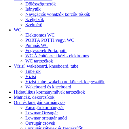
Dőlésszögmérők
Iránytűk
Navigációs vonalzók körzők táskák
Széljelzők
Szélmérő
WC
Elektromos WC
PORTA POTTI vegyi WC
Pumpás WC
Vegyszerek Porta-potti
WC Átépítő szett kézi - elektromos
WC tartozékok
Vízisí, wakeboard, kneeboard, tube
Tube-ok
Vízisí
Vízisí, tube, wakeboard kötelek kiegészítők
Wakeboard és kneeboard
Hidraulikus kormányművek tartozékok
Matricák, dekorcsíkok
Orr- és farsugár kormányzás
Farsugár kormányzás
Lewmar Orrsugár
Lewmar orrsugár anód
Orrsugár csövek
Orrsugár kábelek és kiegészítők