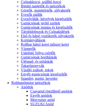
Csónakkocsi, szállító kocsi
Bimini naptetők és tartozékok
Görgők, gumigörgők, sólyakerék
Evezők pádlik
Evezővillák, hüvelyek kiegészítők
Gumicsónak javító szettek
Gumicsónak pumpa és kiegészítők
Tárolódobozok és Csónakülések
Első és hátsó vonókerék sólyakerék
Kormányállások
Rollbar hátsó keret műszer keret
Vízmerők
Utánfutó Sólya csörlők
Gumicsónak hordtáskák
Üléspad- és orrtáskák
Takaróponyvák
Vízálló zsákok, tokok
Egyéb gumicsónak kiegészítők
Spanifer, gurtni, heveder
Robbanómotor tartozékok
Anódok
Csavarral rögzíthető anódok
Egyéb anódok
Mercruiser anód
SUZUKI Anód