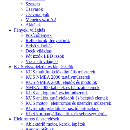
Szegecs
Csavarok
Csavaranyák
Menetes szár A2
Alátétek
Fények, világítás
Pozíciófények
Reflektorok, fényszórók
Belső világítás
Deck világítás
Pót izzók LED izzók
Víz alatti világítás
KUS visszajelzők és kiegészítők
KUS multifunkciós digitális műszerek
KUS NMEA 2000 tartályműszerek
KUS NMEA 2000 jeladók és modulok
NMEA 2000 kábelek és hálózati elemek
KUS analóg tartályszint műszerek
KUS analóg tartályjeladók és beépítő elemek
KUS motor-, elektromos és üzemóra műszerek
KUS motorjeladók és riasztó tartozékok
KUS kormányállás-, trim- és sebességmérők
Elektromos felszerelések
Ablaktörlő motor, karok, lapátok
Kapcsolótáblák