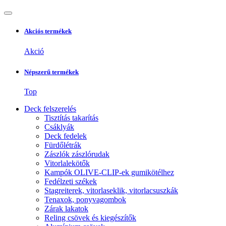
Akciós termékek
Akció
Népszerű termékek
Top
Deck felszerelés
Tisztítás takarítás
Csáklyák
Deck fedelek
Fürdőlétrák
Zászlók zászlórudak
Vitorlalekötők
Kampók OLIVE-CLIP-ek gumikötélhez
Fedélzeti székek
Stagreiterek, vitorlaseklik, vitorlacsuszkák
Tenaxok, ponyvagombok
Zárak lakatok
Reling csövek és kiegészítők