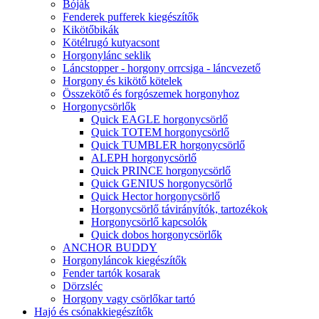
Bóják
Fenderek pufferek kiegészítők
Kikötőbikák
Kötélrugó kutyacsont
Horgonylánc seklik
Láncstopper - horgony orrcsiga - láncvezető
Horgony és kikötő kötelek
Összekötő és forgószemek horgonyhoz
Horgonycsörlők
Quick EAGLE horgonycsörlő
Quick TOTEM horgonycsörlő
Quick TUMBLER horgonycsörlő
ALEPH horgonycsörlő
Quick PRINCE horgonycsörlő
Quick GENIUS horgonycsörlő
Quick Hector horgonycsörlő
Horgonycsörlő távirányítók, tartozékok
Horgonycsörlő kapcsolók
Quick dobos horgonycsörlők
ANCHOR BUDDY
Horgonyláncok kiegészítők
Fender tartók kosarak
Dörzsléc
Horgony vagy csörlőkar tartó
Hajó és csónakkiegészítők