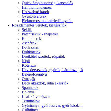
Quick Stop biztonsági kapcsolók
Hangtompítólemez
Hosszabító karok
Gyújtógyertyák
Elektromos motortérfedél-nyitók
Rozsdamentes veretek, kiegészítők
Seklik
Patentseklik - snapsekli
Karabínerek
Zsanérok
Deck szem
Drótkötelek
Drótkötél szorítók, rögzítők
Nipli
Kötélszív
Hevedervezetők, gyűrűk, háromszögek
Belépőfogantyú
Omegák
Deck akasztók, ruha akasztók
Spannerek
Bolcnik
U-alakú vonószem
Terminálok
Gyűrűanya, gyűrűcsavar, gyűrűsbolcni
Csőbilincs