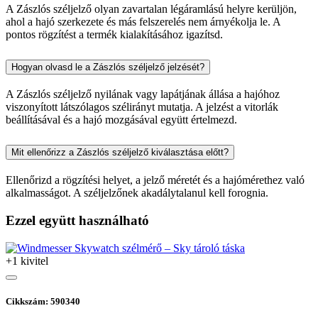
A Zászlós széljelző olyan zavartalan légáramlású helyre kerüljön,
ahol a hajó szerkezete és más felszerelés nem árnyékolja le. A
pontos rögzítést a termék kialakításához igazítsd.
Hogyan olvasd le a Zászlós széljelző jelzését?
A Zászlós széljelző nyilának vagy lapátjának állása a hajóhoz
viszonyított látszólagos szélirányt mutatja. A jelzést a vitorlák
beállításával és a hajó mozgásával együtt értelmezd.
Mit ellenőrizz a Zászlós széljelző kiválasztása előtt?
Ellenőrizd a rögzítési helyet, a jelző méretét és a hajómérethez való
alkalmasságot. A széljelzőnek akadálytalanul kell forognia.
Ezzel együtt használható
+1 kivitel
Cikkszám: 590340