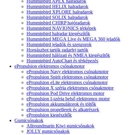
Humminbird APEX halradarok
Humminbird HELIX halradarok
Humminbird XPLORE halradarok
Humminbird SOLIX halradarok
Humminbird CHIRP hajóradarok
Humminbird NAVIONICS térképek
Humminbird halradar kiegészítők
Humminbird MEGA Live és MEGA 360 jeladók
Humminbird jeladók és szenzorok
Horgászbot tartók radarfej tartók
Humminbird hálózati és NMEA kiegészítők
Humminbird AutoChart és térképezés
ePropulsion elektromos csónakmotor
ePropulsion Navy elektromos csónakmotor
ePropulsion Spirit elektromos csónakmotor
ePropulsion eLite elektromos csónakmotor
ePropulsion X széria elektromos csónakmotor
ePropulsion Pod Drive elektromos motor
ePropulsion I-széria belső elektromos motor
ePropulsion akkumulátorok és töltők
ePropulsion propellerek és alkatrészek
ePropulsion kiegészítők
Gumicsónakok
Allroundmarin Kiwi gumicsónakok
JOLLY gumicsónakok