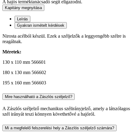
A hajós terméktanácsadó segít eligazodni.
Kapitány megnyitása
Leírás
Gyakran ismételt kérdések
Nirosta acélból készül. Ezek a széljelzők a leggyengébb szélre is
reagálnak.
Méretek:
130 x 110 mm 566601
180 x 130 mm 566602
195 x 160 mm 566603
Mire használható a Zászlós széljelző?
A Zászlós széljelző mechanikus szélirányjelző, amely a látszólagos
szél irányát teszi könnyen követhetővé a hajóról.
Mi a megfelelő felszerelési hely a Zászlós széljelző számára?