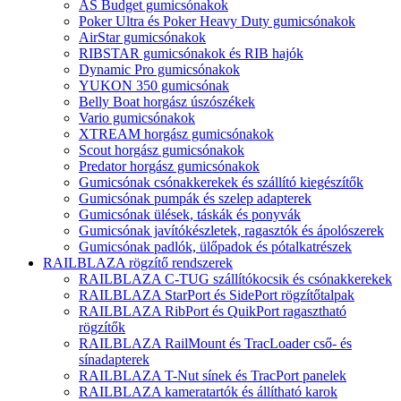
AS Budget gumicsónakok
Poker Ultra és Poker Heavy Duty gumicsónakok
AirStar gumicsónakok
RIBSTAR gumicsónakok és RIB hajók
Dynamic Pro gumicsónakok
YUKON 350 gumicsónak
Belly Boat horgász úszószékek
Vario gumicsónakok
XTREAM horgász gumicsónakok
Scout horgász gumicsónakok
Predator horgász gumicsónakok
Gumicsónak csónakkerekek és szállító kiegészítők
Gumicsónak pumpák és szelep adapterek
Gumicsónak ülések, táskák és ponyvák
Gumicsónak javítókészletek, ragasztók és ápolószerek
Gumicsónak padlók, ülőpadok és pótalkatrészek
RAILBLAZA rögzítő rendszerek
RAILBLAZA C-TUG szállítókocsik és csónakkerekek
RAILBLAZA StarPort és SidePort rögzítőtalpak
RAILBLAZA RibPort és QuikPort ragasztható
rögzítők
RAILBLAZA RailMount és TracLoader cső- és
sínadapterek
RAILBLAZA T-Nut sínek és TracPort panelek
RAILBLAZA kameratartók és állítható karok