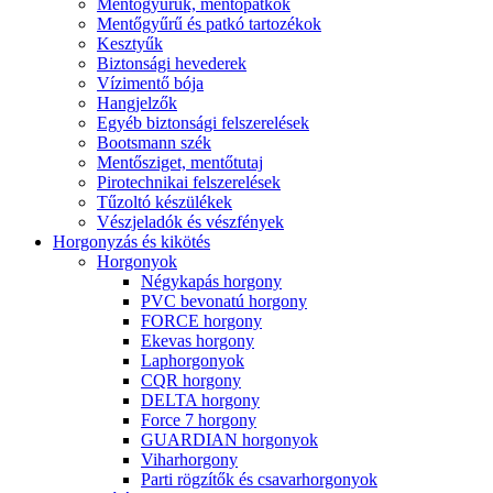
Mentőgyűrűk, mentőpatkók
Mentőgyűrű és patkó tartozékok
Kesztyűk
Biztonsági hevederek
Vízimentő bója
Hangjelzők
Egyéb biztonsági felszerelések
Bootsmann szék
Mentősziget, mentőtutaj
Pirotechnikai felszerelések
Tűzoltó készülékek
Vészjeladók és vészfények
Horgonyzás és kikötés
Horgonyok
Négykapás horgony
PVC bevonatú horgony
FORCE horgony
Ekevas horgony
Laphorgonyok
CQR horgony
DELTA horgony
Force 7 horgony
GUARDIAN horgonyok
Viharhorgony
Parti rögzítők és csavarhorgonyok