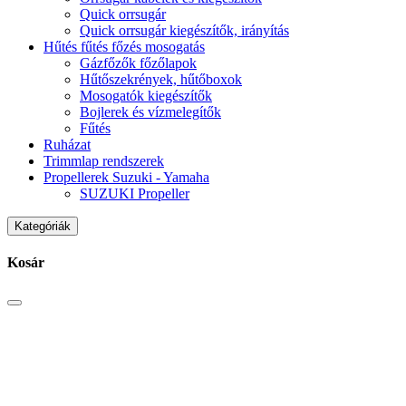
Quick orrsugár
Quick orrsugár kiegészítők, irányítás
Hűtés fűtés főzés mosogatás
Gázfőzők főzőlapok
Hűtőszekrények, hűtőboxok
Mosogatók kiegészítők
Bojlerek és vízmelegítők
Fűtés
Ruházat
Trimmlap rendszerek
Propellerek Suzuki - Yamaha
SUZUKI Propeller
Kategóriák
Kosár