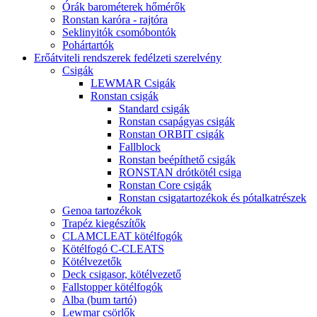
Órák barométerek hőmérők
Ronstan karóra - rajtóra
Seklinyitók csomóbontók
Pohártartók
Erőátviteli rendszerek fedélzeti szerelvény
Csigák
LEWMAR Csigák
Ronstan csigák
Standard csigák
Ronstan csapágyas csigák
Ronstan ORBIT csigák
Fallblock
Ronstan beépíthető csigák
RONSTAN drótkötél csiga
Ronstan Core csigák
Ronstan csigatartozékok és pótalkatrészek
Genoa tartozékok
Trapéz kiegészítők
CLAMCLEAT kötélfogók
Kötélfogó C-CLEATS
Kötélvezetők
Deck csigasor, kötélvezető
Fallstopper kötélfogók
Alba (bum tartó)
Lewmar csörlők