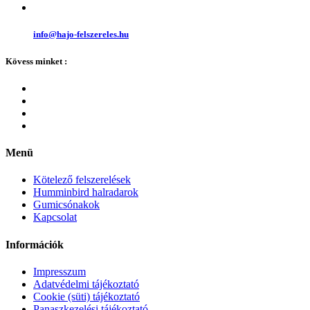
info@hajo-felszereles.hu
Kövess minket :
Menü
Kötelező felszerelések
Humminbird halradarok
Gumicsónakok
Kapcsolat
Információk
Impresszum
Adatvédelmi tájékoztató
Cookie (süti) tájékoztató
Panaszkezelési tájékoztató