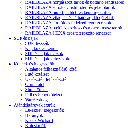
RAILBLAZA horgászbot-tartók és bottartó rendszerek
RAILBLAZA echolot-, fishfinder- és jeladótartók
RAILBLAZA mobil-, tablet- és képernyőtartók
RAILBLAZA világítás és láthatósági kiegészítők
RAILBLAZA tárolók és fedélzeti rendszerezők
RAILBLAZA paddle-, eszköz- és motortámasz tartók
RAILBLAZA HEXX erősített rögzítő rendszer
SUP és kajak
SUP deszkák
Kajakok és kenuk
SUP és kajak evezők
SUP és kajak tartozékok
Kötelek és kiegészítők
Általános felhasználású kötél
Futó kötélzet
Úszókötél, felúszókötél
Gumikötél
Shot kötelek
Fall és Schotkötélzet
Varró zsineg
Ajándéktárgyak extrák
Étkészlet, kiegészítők
Harangok
Kések Wichard
Kulcstartók