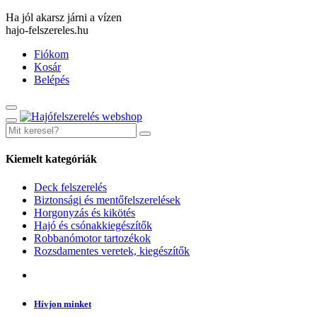
Ha jól akarsz járni a vízen
hajo-felszereles.hu
Fiókom
Kosár
Belépés
Kiemelt kategóriák
Deck felszerelés
Biztonsági és mentőfelszerelések
Horgonyzás és kikötés
Hajó és csónakkiegészítők
Robbanómotor tartozékok
Rozsdamentes veretek, kiegészítők
Hívjon minket