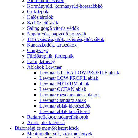
Alumínium csövek
Kormányrúd, kormányrúd-hosszabbító
Orrkilépők
Hálós tárolók
Szellőztető zsák
Saling görgő vitorla védők
Napernyők, napvédő ponyvák
TBS csúszásgátlók, csúszásgátló csíkok
Kapaszkodók, tartozékok
Gangways
Fürdőtrepnik, fartrepnik
Latni, latnivég
Ablakok Lewmar
Lewmar ULTRA LOW-PROFILE ablak
Lewmar LOW-PROFIL ablak
Lewmar MEDIUM ablak
Lewmar OCEAN ablak
Lewmar rozsdamentes ablakok
Lewmar Standard ablak
Lewmar ablak kiegészítők
Lewmar ablak belső keret
Radarreflektor, radarreflektorok
Árboc, deck lépcső
Biztonsági és mentőfelszerelések
Mentőmellények, vízisímellények