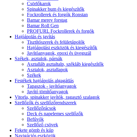
Csörlőkarok
Spinakker bum és kiegészítők
Fockrollerek és forgók Ronstan
Bamar merev forstag
Bamar Roll Gen
PROFURL Fockrollerek és forgók
Hajóápolás és javítás
Tisztítószerek és felületápolók
Hajóápolási eszközök és kiegészítők
Javítóanyagok, epoxi és üvegszál
Székek, asztalok, párnák
Asztalláb asztaltalp, székláb kiegészítők
Asztalok, asztallapok
Székek
Festékek hajóápolás algagátlás
Tapaszok - javítóanyagok
Javító tömítőanyagok
Vitorla, spinakker javítók, ragasztó szalagok
Szellőzők és szellőzőrendszerek
Szellőzőrácsok
Deck és napelemes szellőzők
Befúvók
Szellőző csövek
Fekete gömb és kúp
Navigációs eszközök