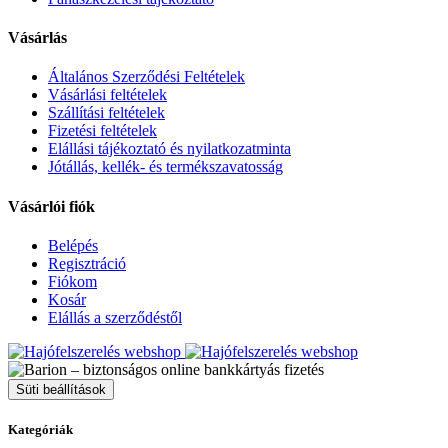
Vásárlás
Általános Szerződési Feltételek
Vásárlási feltételek
Szállítási feltételek
Fizetési feltételek
Elállási tájékoztató és nyilatkozatminta
Jótállás, kellék- és termékszavatosság
Vásárlói fiók
Belépés
Regisztráció
Fiókom
Kosár
Elállás a szerződéstől
Süti beállítások
Kategóriák