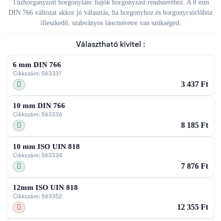
Tűzhorganyzott horgonylánc hajók horgonyzási rendszeréhez. A 8 mm
DIN 766 változat akkor jó választás, ha horgonyhoz és horgonycsörlőhöz
illeszkedő, szabványos láncméretre van szükséged.
Választható kivitel :
6 mm DIN 766
Cikkszám: 563331
3 437 Ft
10 mm DIN 766
Cikkszám: 563336
8 185 Ft
10 mm ISO UIN 818
Cikkszám: 563334
7 876 Ft
12mm ISO UIN 818
Cikkszám: 563352
12 355 Ft