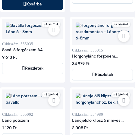
Kosárba
+1 kivitel
+2 kivitel
Cikkszám: 555035
Saválló forgószem A4
Cikkszám: 555015
Horgonylánc forgósem
9 613 Ft
rozsdamentes
34 979 Ft
Részletek
Részletek
+3 kivitel
+3 kivitel
Cikkszám: 555002
Cikkszám: 554980
Lánc pótszem
Láncjelölő klipsz 6 mm-es
horgonylánchoz, kék, 14 db
1 120 Ft
2 008 Ft