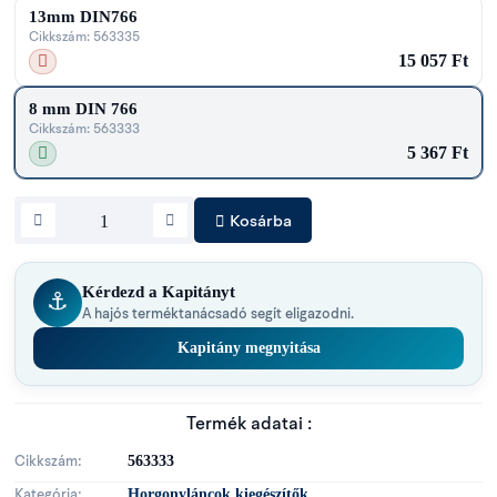
13mm DIN766
Cikkszám: 563335
15 057 Ft
8 mm DIN 766
Cikkszám: 563333
5 367 Ft
Kosárba
Kérdezd a Kapitányt
⚓
A hajós terméktanácsadó segít eligazodni.
Kapitány megnyitása
Termék adatai :
563333
Cikkszám
Horgonyláncok kiegészítők
Kategória