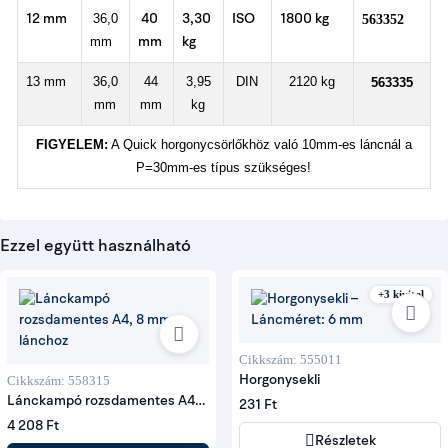
36,0
12 mm
40
3,30
ISO
1800 kg
563352
mm
mm
kg
13 mm
36,0
44
3,95
DIN
2120 kg
563335
mm
mm
kg
FIGYELEM:
A Quick horgonycsörlőkhöz való 10mm-es láncnál a
P=30mm-es típus szükséges!
Ezzel együtt használható
+3 kivitel
Cikkszám: 555011
Cikkszám: 558315
Horgonysekli
Lánckampó rozsdamentes A4,
231 Ft
8 mm-es lánchoz
4 208 Ft
Részletek