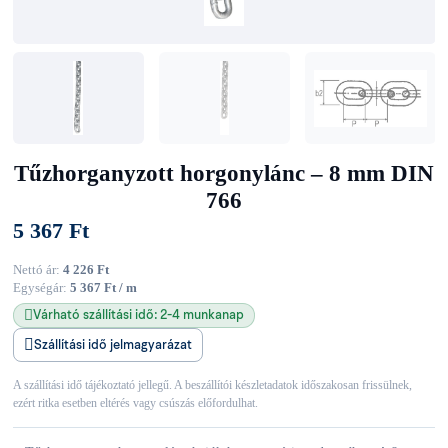
Tűzhorganyzott horgonylánc – 8 mm DIN
766
5 367 Ft
Nettó ár:
4 226 Ft
Egységár:
5 367 Ft / m
Várható szállítási idő: 2-4 munkanap
Szállítási idő jelmagyarázat
A szállítási idő tájékoztató jellegű. A beszállítói készletadatok időszakosan frissülnek,
ezért ritka esetben eltérés vagy csúszás előfordulhat.