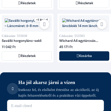
Részletek
Részletek
+1 kivitel
Cikkszám: 555030
Cikkszám: 553503
Saválló horgonylánc-sekli
Wichard A4 egytárcsás
láncblokk 14 mm lánchoz
11 042 Ft
45 171 Ft
Részletek
Kosárba
Ha jól akarsz járni a vízen
Iratkozz fel, és elsőként értesülsz az akciókról, az új
hajós felszerelésekről és a praktikus vízi tippekről.
E-mail cím