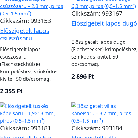
Cikkszám: 993167
Cikkszám: 993153
Előszigetelt lapos dugó
Előszigetelt lapos
csúszósaru
Előszigetelt lapos dugó
Előszigetelt lapos
(Flachstecker) krimpeléshez,
csúszósaru
színkódos kivitel, 50
(Flachsteckhülse)
db/csomag.
krimpeléshez, színkódos
2 896 Ft
kivitel, 50 db/csomag.
2 355 Ft
Cikkszám: 993181
Cikkszám: 993184
Előszigetelt tüskés
Előszigetelt villás