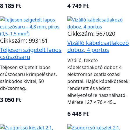
8 185 Ft
4 749 Ft
Cikkszám: 567020
Cikkszám: 993161
Vízálló kábelcsatlakozó
Teljesen szigetelt lapos
doboz, 4 portos
csúszósaru
Vízálló, fekete
Teljesen szigetelt lapos
kábelcsatlakozó doboz 4
csúszósaru krimpeléshez,
elektromos csatlakozási
színkódos kivitel, 50
ponttal. Hajós kábelkötések
db/csomag.
rendezett és védett
elhelyezésére használható.
3 050 Ft
Mérete 127 × 76 × 45…
6 448 Ft