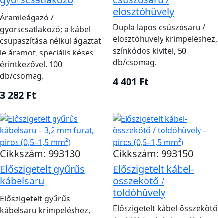
hajlítási sugarat és későbbi hozzáférést.
elosztóhüvely
Áramleágazó /
Dupla lapos csúszósaru /
gyorscsatlakozó; a kábel
Keresztmetszet és feszültségesés
elosztóhüvely krimpeléshez,
csupaszítása nélkül ágaztat
színkódos kivitel, 50
le áramot, speciális késes
A piros és fekete szín segítheti a polaritást, de
db/csomag.
érintkezővel. 100
összetettebb rendszerben tartós és egyértelmű
db/csomag.
jelölés szükséges. Többeres kábel előnyös lehet
4 401 Ft
együtt vezetett köröknél, akkumulátor- és
3 282 Ft
indítókörhöz pedig külön erre méretezett rugalmas
kábel kell. Préseléshez a saru típusának megfelelő
szerszámot használj; a kalapácsos vagy fogós
rögtönzés nem ad ellenőrizhető kötést.
Cikkszám: 993130
Cikkszám: 993150
Előszigetelt gyűrűs
Előszigetelt kábel-
Préselés, rögzítés és
kábelsaru
összekötő /
kábelvédelem
toldóhüvely
Előszigetelt gyűrűs
Minden áramkört áramtalaníts szerelés előtt, és az
Előszigetelt kábel-összekötő
kábelsaru krimpeléshez,
energiaforrás közelében alkalmazz megfelelő