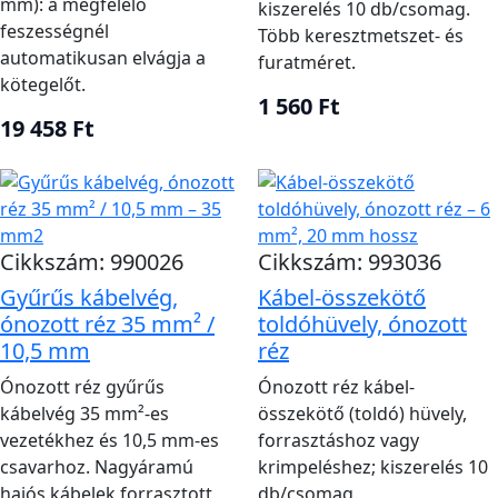
mm): a megfelelő
kiszerelés 10 db/csomag.
feszességnél
Több keresztmetszet- és
automatikusan elvágja a
furatméret.
kötegelőt.
1 560 Ft
19 458 Ft
Cikkszám: 990026
Cikkszám: 993036
Gyűrűs kábelvég,
Kábel-összekötő
ónozott réz 35 mm² /
toldóhüvely, ónozott
10,5 mm
réz
Ónozott réz gyűrűs
Ónozott réz kábel-
kábelvég 35 mm²-es
összekötő (toldó) hüvely,
vezetékhez és 10,5 mm-es
forrasztáshoz vagy
csavarhoz. Nagyáramú
krimpeléshez; kiszerelés 10
hajós kábelek forrasztott
db/csomag.