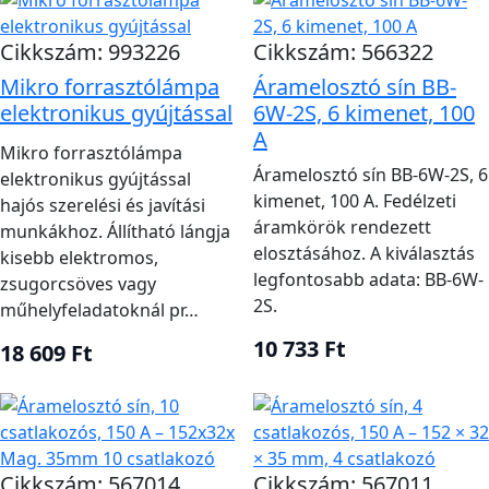
kötegelés alapján kell méretezni. A nagyobb kábel
sem segít, ha a saru rosszul préselt, az elosztó
Cikkszám: 993226
Cikkszám: 566322
alulméretezett vagy a kötés nincs védve nedvesség
Mikro forrasztólámpa
Áramelosztó sín BB-
és húzás ellen.
elektronikus gyújtással
6W-2S, 6 kimenet, 100
A
Hajókábel-rendszer megtervezése
Mikro forrasztólámpa
Áramelosztó sín BB-6W-2S, 6
elektronikus gyújtással
kimenet, 100 A. Fedélzeti
Terméktípus
Fő választási
hajós szerelési és javítási
áramkörök rendezett
munkákhoz. Állítható lángja
vagy szempont
Feladat
feltétel
elosztásához. A kiválasztás
kisebb elektromos,
Egy DC-
legfontosabb adata: BB-6W-
zsugorcsöves vagy
Áram, hossz és
Egyeres hajókábel
vezető
2S.
műhelyfeladatoknál pr…
feszültségesés
kialakítása
10 733 Ft
18 609 Ft
Együtt
Érszám, külső
Többeres kábel
vezetett
átmérő és
áramkörök
hajlíthatóság
Keresztmetszet,
Cikkszám: 567014
Nagyáramú
Cikkszám: 567011