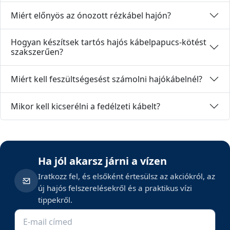
Miért előnyös az ónozott rézkábel hajón?
Hogyan készítsek tartós hajós kábelpapucs-kötést
szakszerűen?
Miért kell feszültségesést számolni hajókábelnél?
Mikor kell kicserélni a fedélzeti kábelt?
Ha jól akarsz járni a vízen
Iratkozz fel, és elsőként értesülsz az akciókról, az
új hajós felszerelésekről és a praktikus vízi
tippekről.
E-mail cím