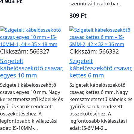
4 903 Ft
szerinti változatokban.
309 Ft
Cikkszám: 566327
Cikkszám: 566332
Szigetelt
Szigetelt
kábelösszekötő csavar,
kábelösszekötő csavar,
egyes 10 mm
kettes 6 mm
Szigetelt kábelösszekötő
Szigetelt kábelösszekötő
csavar, egyes 10 mm. Nagy
csavar, kettes 6 mm. Nagy
keresztmetszetű kábelek és
keresztmetszetű kábelek és
gyűrűs saruk rendezett
gyűrűs saruk rendezett
összekötéséhez. A
összekötéséhez. A
legfontosabb kiválasztási
legfontosabb kiválasztási
adat: IS-10MM-…
adat: IS-6MM-2…