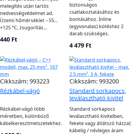
biztonságos
melegítés után tartós
csatlakoztatásához és
nedvességvédelmet ad.
bontásához. Inline
Üzemi hőmérséklet −55…
(egyvonalas) kötéshez 2
+125 °C, zsugorítás…
darab szükséges.
440 Ft
4 479 Ft
Cikkszám: 993223
Cikkszám: 993200
Rézkábel-vágó
Standard sorkapocs,
leválasztható kivitel
Rézkábel-vágó több
Standard sorkapocs
méretben, különböző
leválasztható kivitelben,
kábelkeresztmetszetekhez.
fekete vagy átlátszó házzal;
kábelig / névleges áram