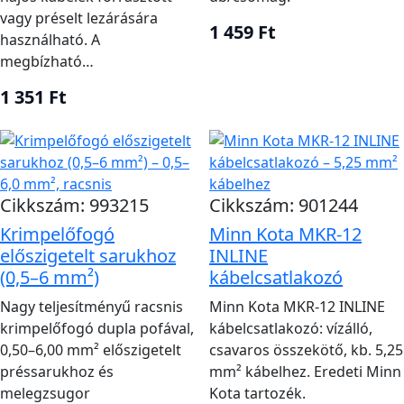
vagy préselt lezárására
1 459 Ft
használható. A
megbízható…
1 351 Ft
Cikkszám: 993215
Cikkszám: 901244
Krimpelőfogó
Minn Kota MKR-12
előszigetelt sarukhoz
INLINE
(0,5–6 mm²)
kábelcsatlakozó
Nagy teljesítményű racsnis
Minn Kota MKR-12 INLINE
krimpelőfogó dupla pofával,
kábelcsatlakozó: vízálló,
0,50–6,00 mm² előszigetelt
csavaros összekötő, kb. 5,25
préssarukhoz és
mm² kábelhez. Eredeti Minn
melegzsugor
Kota tartozék.