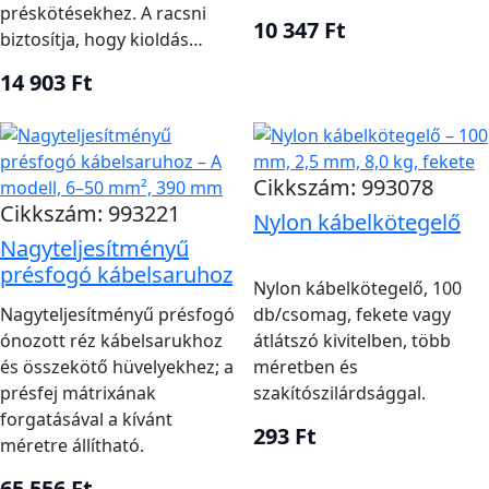
préskötésekhez. A racsni
10 347 Ft
biztosítja, hogy kioldás…
14 903 Ft
Cikkszám: 993078
Cikkszám: 993221
Nylon kábelkötegelő
Nagyteljesítményű
présfogó kábelsaruhoz
Nylon kábelkötegelő, 100
Nagyteljesítményű présfogó
db/csomag, fekete vagy
ónozott réz kábelsarukhoz
átlátszó kivitelben, több
és összekötő hüvelyekhez; a
méretben és
présfej mátrixának
szakítószilárdsággal.
forgatásával a kívánt
293 Ft
méretre állítható.
65 556 Ft