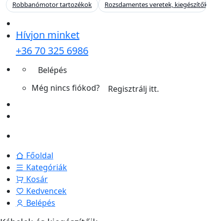
Robbanómotor tartozékok
Rozsdamentes veretek, kiegészítők
Hívjon minket
+36 70 325 6986
Belépés
Még nincs fiókod?
Regisztrálj itt.
Főoldal
Kategóriák
Kosár
Kedvencek
Belépés