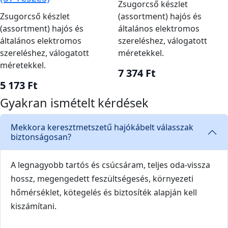
Zsugorcső készlet
Zsugorcső készlet
(assortment) hajós és
(assortment) hajós és
általános elektromos
általános elektromos
szereléshez, válogatott
szereléshez, válogatott
méretekkel.
méretekkel.
7 374 Ft
5 173 Ft
Gyakran ismételt kérdések
Mekkora keresztmetszetű hajókábelt válasszak
biztonságosan?
A legnagyobb tartós és csúcsáram, teljes oda-vissza
hossz, megengedett feszültségesés, környezeti
hőmérséklet, kötegelés és biztosíték alapján kell
kiszámítani.