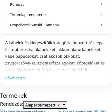
Ruházat
Trimmlap rendszerek
Propellerek Suzuki - Yamaha
A kábelek és kiegészítőik kategória ónozott réz egy-
és többeres hajókábeleket, akkumulátorkábeleket,
kábelpapucsokat, csatlakozóblokkokat,
zsugorcsöveket, szigetelőszalagokat, kötegelőket és
szerelőeszközöket fog össze. Az elemekből
kisfeszültségű fedélzeti áramkör, akkumulátor-
Bővebben
összekötés vagy rendezett elosztási pont építhető.
A vezeték keresztmetszetét a tartós és indulási áram,
Termékek
a teljes oda-vissza hossz, a megengedett
Rendezés:
Alapértelmezett
feszültségesés, a környezeti hőmérséklet és a