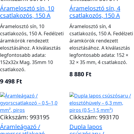
Akkumulátorkábel
saru és rövid
összekötés
Áramelosztó sín, 10
Áramelosztó sín, 4
vezetékút
csatlakozós, 150 A
csatlakozós, 150 A
Méretazonosság,
Saru, zsugorcső,
Kábelvég és
Áramelosztó sín, 10
Áramelosztó sín, 4
préselés és
elosztó
elágazás
csatlakozós, 150 A. Fedélzeti
csatlakozós, 150 A. Fedélzeti
szigetelés
áramkörök rendezett
áramkörök rendezett
elosztásához. A kiválasztás
elosztásához. A kiválasztás
Számítsd ki minden áramkör legnagyobb tartós
legfontosabb adata:
legfontosabb adata: 152 ×
és csúcsáramát, valamint a teljes vezetékhosszt.
152x32x Mag. 35mm 10
32 × 35 mm, 4 csatlakozó.
csatlakozó.
Határozd meg a megengedett feszültségesést a
8 880 Ft
fogyasztó érzékenysége és rendszerfeszültsége
9 498 Ft
alapján.
Válassz hajós környezethez megfelelő, rugalmas,
ónozott vezetőt a szükséges keresztmetszettel.
A kábelpapucs, csatlakozóblokk, zsugorcső és
Cikkszám: 993195
Cikkszám: 993170
szerszám illeszkedjen a vezető méretéhez.
Áramleágazó /
Dupla lapos
Tervezd meg a biztosítékot, színjelölést, rögzítést,
gyorscsatlakozó
csúszósaru /