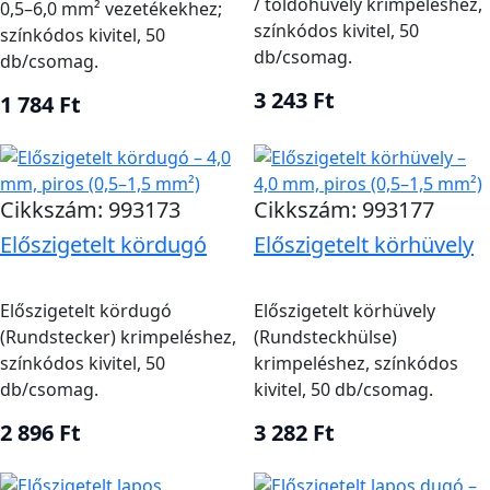
/ toldóhüvely krimpeléshez,
0,5–6,0 mm² vezetékekhez;
túláramvédelmet. A kábel ne feküdjön éles peremen,
színkódos kivitel, 50
színkódos kivitel, 50
db/csomag.
forró kipufogón, üzemanyagcsövön vagy mozgó
db/csomag.
szerkezeten. Rögzítsd rendszeres távolságban, és
3 243 Ft
1 784 Ft
hagyj szervizhosszt feszítés nélkül. Első terheléskor
mérj feszültségesést, majd ellenőrizd a sarukat és
blokkokat melegedésre. Sérült vagy zöldre korrodált
sodratot vágj vissza ép részig vagy cserélj.
Cikkszám: 993173
Cikkszám: 993177
Előszigetelt kördugó
Előszigetelt körhüvely
Kapcsolódó kategóriák
A kábelrendszerhez válassz
akkumulátorsarut
,
Előszigetelt kördugó
Előszigetelt körhüvely
biztosítékot
,
deck átvezetőt
és
fedélzeti csatlakozót
.
(Rundstecker) krimpeléshez,
(Rundsteckhülse)
színkódos kivitel, 50
krimpeléshez, színkódos
Elosztáshoz a
kapcsolótáblák
kapcsolódnak.
db/csomag.
kivitel, 50 db/csomag.
2 896 Ft
3 282 Ft