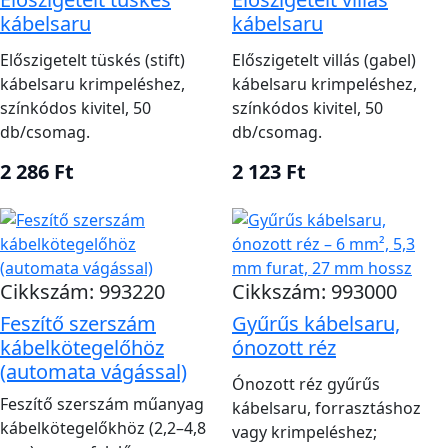
kábelsaru
kábelsaru
Előszigetelt tüskés (stift)
Előszigetelt villás (gabel)
kábelsaru krimpeléshez,
kábelsaru krimpeléshez,
színkódos kivitel, 50
színkódos kivitel, 50
db/csomag.
db/csomag.
2 286 Ft
2 123 Ft
Cikkszám: 993220
Cikkszám: 993000
Feszítő szerszám
Gyűrűs kábelsaru,
kábelkötegelőhöz
ónozott réz
(automata vágással)
Ónozott réz gyűrűs
Feszítő szerszám műanyag
kábelsaru, forrasztáshoz
kábelkötegelőkhöz (2,2–4,8
vagy krimpeléshez;