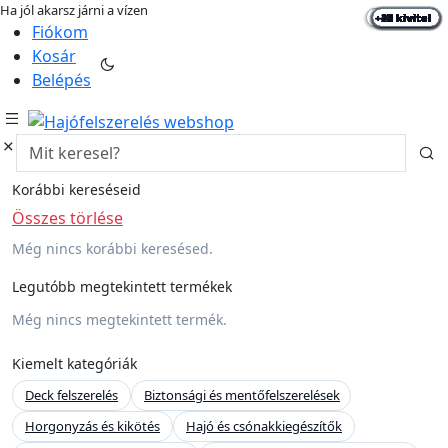
Ha jól akarsz járni a vízen
+19 kivitel
+28 kivitel
+28 kivitel
+25 kivitel
+15 kivitel
+2 kivitel
+2 kivitel
+2 kivitel
+2 kivitel
+2 kivitel
+2 kivitel
+3 kivitel
+3 kivitel
+7 kivitel
+2 kivitel
+2 kivitel
+7 kivitel
+6 kivitel
+1 kivitel
+8 kivitel
+3 kivitel
+5 kivitel
+3 kivitel
+3 kivitel
+3 kivitel
+2 kivitel
+7 kivitel
+1 kivitel
+1 kivitel
+2 kivitel
+4 kivitel
+5 kivitel
+1 kivitel
hajo-felszereles.hu
Fiókom
Kosár
Belépés
Korábbi kereséseid
Összes törlése
Még nincs korábbi keresésed.
Legutóbb megtekintett termékek
Még nincs megtekintett termék.
Kiemelt kategóriák
Deck felszerelés
Biztonsági és mentőfelszerelések
Horgonyzás és kikötés
Hajó és csónakkiegészítők