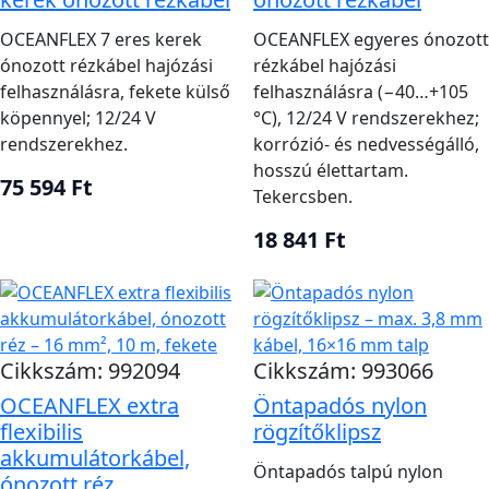
OCEANFLEX 7 eres kerek
OCEANFLEX egyeres ónozott
ónozott rézkábel hajózási
rézkábel hajózási
felhasználásra, fekete külső
felhasználásra (−40…+105
köpennyel; 12/24 V
°C), 12/24 V rendszerekhez;
rendszerekhez.
korrózió- és nedvességálló,
hosszú élettartam.
75 594 Ft
Tekercsben.
18 841 Ft
Cikkszám: 992094
Cikkszám: 993066
OCEANFLEX extra
Öntapadós nylon
flexibilis
rögzítőklipsz
akkumulátorkábel,
Öntapadós talpú nylon
ónozott réz