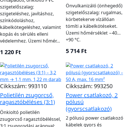
Öntapadós, önkioltó PVC
Önvulkanizáló (önhegedő)
szigetelőszalag:
szigetelőszalag: rugalmas,
szigeteléshez, javításhoz,
körbetekerve vízállóan
színkódoláshoz,
tömíti a kábelkötéseket.
kábelkötegeléshez, valamint
Üzemi hőmérséklet −40…
kopás és sérülés elleni
+90 °C.
védelemhez. Üzemi hőmér…
5 714 Ft
1 220 Ft
Cikkszám: 993110
Cikkszám: 993250
Polietilén zsugorcső,
Power csatlakozó, 2
ragasztóbéléses (3:1)
pólusú
(gyorscsatlakozó)
Önkioltó polietilén
2 pólusú power csatlakozó
zsugorcső ragasztóbéléssel,
kábelek gyors és
3:1 zsugorodási aránnyal;