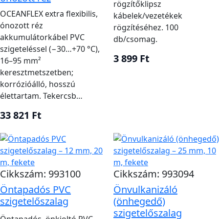
rögzítőklipsz
OCEANFLEX extra flexibilis,
kábelek/vezetékek
ónozott réz
rögzítéséhez. 100
akkumulátorkábel PVC
db/csomag.
szigeteléssel (−30…+70 °C),
3 899 Ft
16–95 mm²
keresztmetszetben;
korrózióálló, hosszú
élettartam. Tekercsb…
33 821 Ft
Cikkszám: 993100
Cikkszám: 993094
Öntapadós PVC
Önvulkanizáló
szigetelőszalag
(önhegedő)
szigetelőszalag