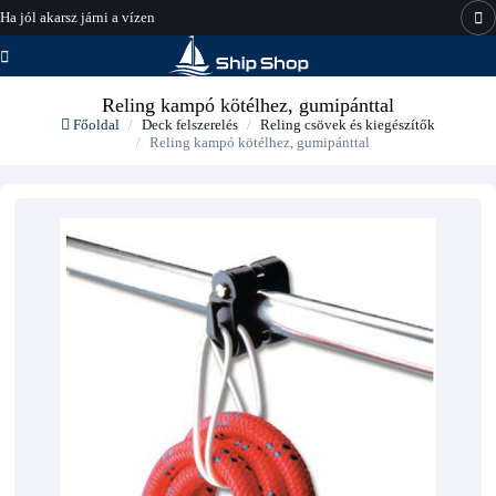
Ha jól akarsz járni a vízen
hajo-felszereles.hu
Reling kampó kötélhez, gumipánttal
Főoldal
Deck felszerelés
Reling csövek és kiegészítők
Reling kampó kötélhez, gumipánttal