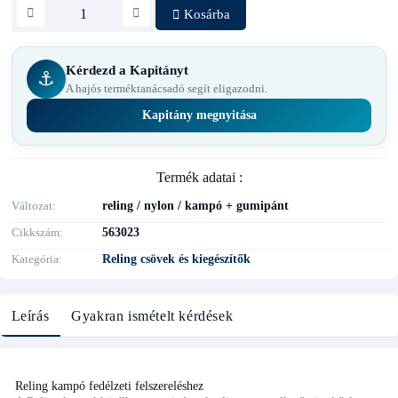
Kosárba
Kérdezd a Kapitányt
⚓
A hajós terméktanácsadó segít eligazodni.
Kapitány megnyitása
Termék adatai :
Változat
reling / nylon / kampó + gumipánt
Cikkszám
563023
Kategória
Reling csövek és kiegészítők
Leírás
Gyakran ismételt kérdések
Reling kampó fedélzeti felszereléshez