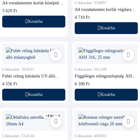
A4 rozsdamentes korlát középidom
Cikkszám: 554097
60°, 22 mm csőhöz
A4 rozsdamentes korlát végdarab
3 629 Ft
60°, lekerekített, 22 mm csőhöz
4 710 Ft
Kosárba
Kosárba
Cikkszám: 563021
Cikkszám: 561248
Fehér reling háttámla UV-álló
Függőleges relingoszloptalp AISI
műanyagból
316, 25 mm
4 556 Ft
6 100 Ft
Kosárba
Kosárba
+4 kivitel
Cikkszám: 554130
Cikkszám: 480003