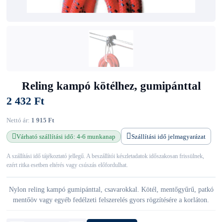
Reling kampó kötélhez, gumipánttal
2 432 Ft
Nettó ár:
1 915 Ft
Várható szállítási idő: 4-6 munkanap
Szállítási idő jelmagyarázat
A szállítási idő tájékoztató jellegű. A beszállítói készletadatok időszakosan frissülnek,
ezért ritka esetben eltérés vagy csúszás előfordulhat.
Nylon reling kampó gumipánttal, csavarokkal. Kötél, mentőgyűrű, patkó
mentőöv vagy egyéb fedélzeti felszerelés gyors rögzítésére a korláton.