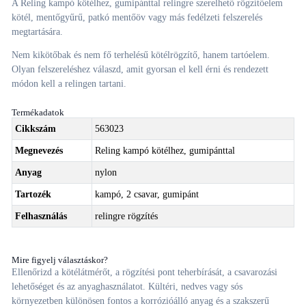
A Reling kampó kötélhez, gumipánttal relingre szerelhető rögzítőelem
kötél, mentőgyűrű, patkó mentőöv vagy más fedélzeti felszerelés
megtartására.
Nem kikötőbak és nem fő terhelésű kötélrögzítő, hanem tartóelem.
Olyan felszereléshez válaszd, amit gyorsan el kell érni és rendezett
módon kell a relingen tartani.
Termékadatok
Cikkszám
563023
Megnevezés
Reling kampó kötélhez, gumipánttal
Anyag
nylon
Tartozék
kampó, 2 csavar, gumipánt
Felhasználás
relingre rögzítés
Mire figyelj választáskor?
Ellenőrizd a kötélátmérőt, a rögzítési pont teherbírását, a csavarozási
lehetőséget és az anyaghasználatot. Kültéri, nedves vagy sós
környezetben különösen fontos a korrózióálló anyag és a szakszerű