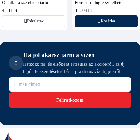
Oldalfalra szerelhető tartó
Ronstan relingre szerelhető
kötélvezető csiga 20 mm
4 131 Ft
31 504 Ft
Részletek
Kosárba
Ha jól akarsz járni a vízen
Iratkozz fel, és elsőként értesülsz az akciókról, az új
hajós felszerelésekről és a praktikus vízi tippekről.
E-mail cím
Feliratkozom