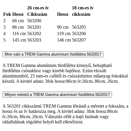
26 cm-es ív
18 cm-es ív
Fok
Hossz
Cikkszám
Hossz
cikkszám
2
66 cm
563200
3
86 cm
563201
90 cm
563205
4
116 cm
563202
119 cm
563206
5
145 cm
563203
146 cm
563207
Mire való a TREM Gamma alumínium fürdőlétra 563201?
A TREM Gamma alumínium fürdőlétra könnyű, behajtható
fürdőlétra csónakhoz vagy kisebb hajóhoz. Ezüst eloxált
alumíniumból, 25 mm-es csőből és csúszásbiztos műanyag fokokkal
készül. A kivitel adata: 3fok hossz:86cm ív:26cm, 86cm, 26cm.
Milyen méretű a TREM Gamma alumínium fürdőlétra 563201?
A 563201 cikkszámú TREM Gamma létránál a méretet a fokszám, a
hossz és az ív határozza meg. A kivitel adata: 3fok hossz:86cm
ív:26cm, 86cm, 26cm. Választás előtt a hajó farának vagy
oldalfalának rögzítési helyét kell ellenőrizni.