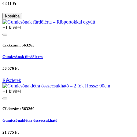
6 911 Ft
Kosárba
+1 kivitel
Cikkszám: 563265
Gumicsónak fürdőlérta
50 576 Ft
Részletek
+1 kivitel
Cikkszám: 563260
Gumicsónaklétra összecsukható
21 775 Ft