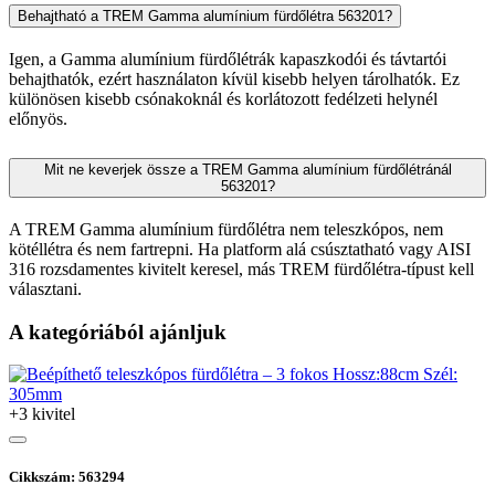
Behajtható a TREM Gamma alumínium fürdőlétra 563201?
Igen, a Gamma alumínium fürdőlétrák kapaszkodói és távtartói
behajthatók, ezért használaton kívül kisebb helyen tárolhatók. Ez
különösen kisebb csónakoknál és korlátozott fedélzeti helynél
előnyös.
Mit ne keverjek össze a TREM Gamma alumínium fürdőlétránál
563201?
A TREM Gamma alumínium fürdőlétra nem teleszkópos, nem
kötéllétra és nem fartrepni. Ha platform alá csúsztatható vagy AISI
316 rozsdamentes kivitelt keresel, más TREM fürdőlétra-típust kell
választani.
A kategóriából ajánljuk
+3 kivitel
Cikkszám: 563294