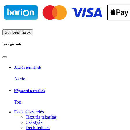
Süti beállítások
Kategóriák
Akciós termékek
Akció
Népszerű termékek
Top
Deck felszerelés
Tisztítás takarítás
Csáklyák
Deck fedelek