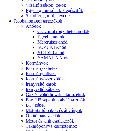
Vízálló zsákok, tokok
Egyéb gumicsónak kiegészítők
Spanifer, gurtni, heveder
Robbanómotor tartozékok
Anódok
Csavarral rögzíthető anódok
Egyéb anódok
Mercruiser anód
SUZUKI Anód
VOLVO anód
YAMAHA Anód
Kormányok
Kormánykábelek
Kormányművek
Kormányösszekötők
Irányváltó karok
Irányváltó kábelek
Gáz és váltó bowden tartozékok
Porvédő sapkák, kábelátvezetők
B14 kábel
Motortartó bakok és állványok
Öblítőmandzsetták
Motor és tank csatlakozók
Takaróponyva külmotorhoz