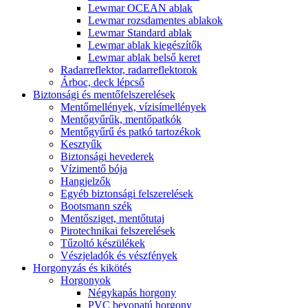
Lewmar OCEAN ablak
Lewmar rozsdamentes ablakok
Lewmar Standard ablak
Lewmar ablak kiegészítők
Lewmar ablak belső keret
Radarreflektor, radarreflektorok
Árboc, deck lépcső
Biztonsági és mentőfelszerelések
Mentőmellények, vízisímellények
Mentőgyűrűk, mentőpatkók
Mentőgyűrű és patkó tartozékok
Kesztyűk
Biztonsági hevederek
Vízimentő bója
Hangjelzők
Egyéb biztonsági felszerelések
Bootsmann szék
Mentősziget, mentőtutaj
Pirotechnikai felszerelések
Tűzoltó készülékek
Vészjeladók és vészfények
Horgonyzás és kikötés
Horgonyok
Négykapás horgony
PVC bevonatú horgony