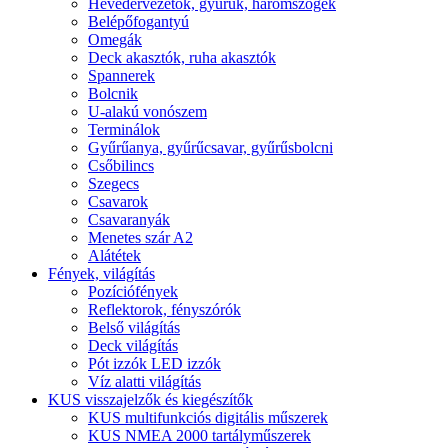
Hevedervezetők, gyűrűk, háromszögek
Belépőfogantyú
Omegák
Deck akasztók, ruha akasztók
Spannerek
Bolcnik
U-alakú vonószem
Terminálok
Gyűrűanya, gyűrűcsavar, gyűrűsbolcni
Csőbilincs
Szegecs
Csavarok
Csavaranyák
Menetes szár A2
Alátétek
Fények, világítás
Pozíciófények
Reflektorok, fényszórók
Belső világítás
Deck világítás
Pót izzók LED izzók
Víz alatti világítás
KUS visszajelzők és kiegészítők
KUS multifunkciós digitális műszerek
KUS NMEA 2000 tartályműszerek