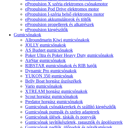
ePropulsion X széria elektromos csónakmotor
ePropulsion Pod Drive elektromos motor
ePropulsion I-széria belső elektromos motor
ePropulsion akkumulátorok és töltők
ePropulsion propellerek és alkatrészek
ePropulsion kiegészítők
Gumicsónakok
Allroundmarin Kiwi gumicsónakok
JOLLY gumicsónakok
AS Budget gumicsónakok
Poker Ultra és Poker Heavy Duty gumicsónakok
AirStar gumicsónakok
RIBSTAR gumicsónakok és RIB hajók
Dynamic Pro gumicsónakok
YUKON 350 gumicsónak
Belly Boat horgász úszószékek
Vario gumicsónakok
XTREAM horgász gumicsónakok
Scout horgász gumicsónakok
Predator horgász gumicsónakok
Gumicsónak csónakkerekek és szállító kiegészítők
Gumicsónak pumpák és szelep adapterek
Gumicsónak ülések, táskák és ponyvák
Gumicsónak javítókészletek, ragasztók és ápolószerek
Gumicsónak padlók, ülőpadok és pótalkatrészek