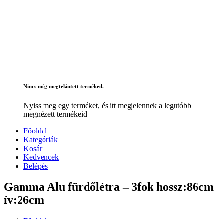
Nincs még megtekintett terméked.
Nyiss meg egy terméket, és itt megjelennek a legutóbb
megnézett termékeid.
Főoldal
Kategóriák
Kosár
Kedvencek
Belépés
Gamma Alu fürdőlétra – 3fok hossz:86cm
ív:26cm