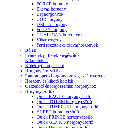
FORCE horgony
Ekevas horgony
Laphorgonyok
CQR horgony
DELTA horgony
Force 7 horgony
GUARDIAN horgonyok
Viharhorgony
Parti rögzítők és csavarhorgonyok
Bóják
Fenderek pufferek kiegészítők
Kikötőbikák
Kötélrugó kutyacsont
Horgonylánc seklik
Láncstopper - horgony orrcsiga - láncvezető
Horgony és kikötő kötelek
Összekötő és forgószemek horgonyhoz
Horgonycsörlők
Quick EAGLE horgonycsörlő
Quick TOTEM horgonycsörlő
Quick TUMBLER horgonycsörlő
ALEPH horgonycsörlő
Quick PRINCE horgonycsörlő
Quick GENIUS horgonycsörlő
Quick Hector horgonycsörlő