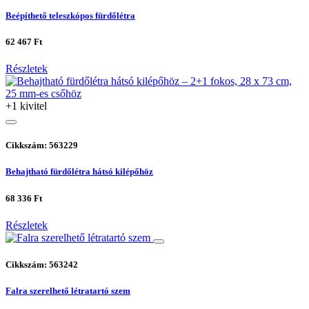
Beépíthető teleszkópos fürdőlétra
62 467 Ft
Részletek
+1 kivitel
Cikkszám: 563229
Behajtható fürdőlétra hátsó kilépőhöz
68 336 Ft
Részletek
Cikkszám: 563242
Falra szerelhető létratartó szem