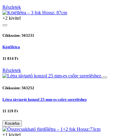
Részletek
+2 kivitel
Cikkszám: 563231
Kötéllétra
11 814 Ft
Részletek
Cikkszám: 563252
Létra távtartó konzol 25 mm-es csőre szereléshez
11 119 Ft
Kosárba
+1 kivitel