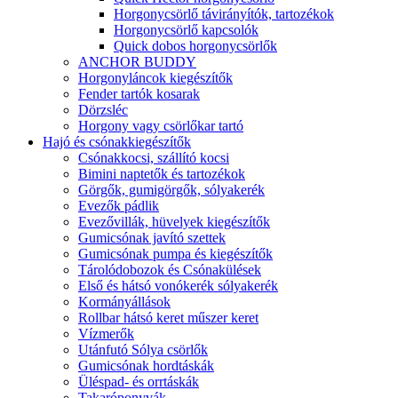
Horgonycsörlő távirányítók, tartozékok
Horgonycsörlő kapcsolók
Quick dobos horgonycsörlők
ANCHOR BUDDY
Horgonyláncok kiegészítők
Fender tartók kosarak
Dörzsléc
Horgony vagy csörlőkar tartó
Hajó és csónakkiegészítők
Csónakkocsi, szállító kocsi
Bimini naptetők és tartozékok
Görgők, gumigörgők, sólyakerék
Evezők pádlik
Evezővillák, hüvelyek kiegészítők
Gumicsónak javító szettek
Gumicsónak pumpa és kiegészítők
Tárolódobozok és Csónakülések
Első és hátsó vonókerék sólyakerék
Kormányállások
Rollbar hátsó keret műszer keret
Vízmerők
Utánfutó Sólya csörlők
Gumicsónak hordtáskák
Üléspad- és orrtáskák
Takaróponyvák