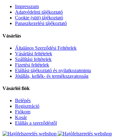
Impresszum
Adatvédelmi tájékoztató
Cookie (süti) tájékoztató
Panaszkezelési tájékoztató
Vásárlás
Általános Szerződési Feltételek
Vásárlási feltételek
Szállítási feltételek
Fizetési feltételek
Elállási tájékoztató és nyilatkozatminta
Jótállás, kellék- és termékszavatosság
Vásárlói fiók
Belépés
Regisztráció
Fiókom
Kosár
Elállás a szerződéstől