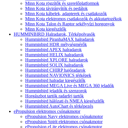
Minn Kota rögzítők és szerelőplatformok
Minn Kota távirányítók és pedálok
Minn Kota kábelek, adapterek és csatlakozók
Minn Kota elektromos csatlakozók és akkutartozékok
Minn Kota Talon és Raptor sekélyvízi horgonyok
Minn Kota kiegészítők
HUMMINBIRD Halradarok, Térképolvasók
Humminbird PiranhaMAX halradarok
Humminbird HDR mélységmérők
Humminbird APEX halradarok
Humminbird HELIX halradarok
Humminbird XPLORE halradarok
Humminbird SOLIX halradarok
Humminbird CHIRP hajóradarok
Humminbird NAVIONICS térképek
Humminbird halradar kiegészítők
Humminbird MEGA Live és MEGA 360 jeladók
Humminbird jeladók és szenzorok
Horgászbot tartók radarfej tartók
Humminbird hálózati és NMEA kiegészítők
Humminbird AutoChart és térképezés
ePropulsion elektromos csónakmotor
ePropulsion Navy elektromos csónakmotor
ePropulsion Spirit elektromos csónakmotor
ePropulsion eLite elektromos csónakmotor