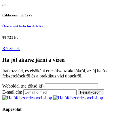
Cikkszám: 563279
Összecsukható fürdőlétra
88 721 Ft
Részletek
Ha jól akarsz járni a vízen
Iratkozz fel, és elsőként értesülsz az akciókról, az új hajós
felszerelésekről és a praktikus vízi tippekről.
Weboldal (ne töltsd ki)
E-mail cím
Feliratkozom
Kapcsolat