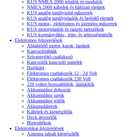
KUS NMEA 2000 jeladók és modulok
NMEA 2000 kábelek és hálózati elemek
KUS analóg tartályszint műszerek
KUS analóg tartályjeladók és beépítő elemek
KUS motor-, elektromos és üzemóra műszerek
KUS motorjeladók és riasztó tartozékok
KUS kormányállás-, trim- és sebességmérők
Elektromos felszerelések
Ablaktörlő motor, karok, lapátok
Kapcsolótáblák
Szivargyújtó csatlakozó
Kapcsolók kapcsoló panelek
Hajókürt
Elektromos csatlakozók 12 - 24 Volt
Elektromos csatlakozók 230 Volt
220 voltos hosszabbítók, átalakítók
Akkumulátor dobozok
Akkumulátor saruk
Akkumulátor töltők
Akkumulátorok
Kábelek és kiegészítőik
Deck átvezetők
Biztosítékok
Elektronikai felszerelések
Antenna talpak kiegészítők