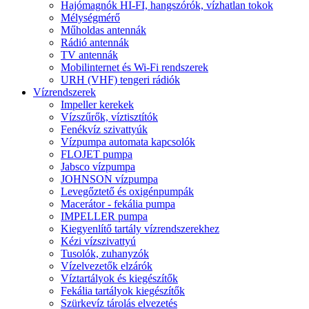
Hajómagnók HI-FI, hangszórók, vízhatlan tokok
Mélységmérő
Műholdas antennák
Rádió antennák
TV antennák
Mobilinternet és Wi-Fi rendszerek
URH (VHF) tengeri rádiók
Vízrendszerek
Impeller kerekek
Vízszűrők, víztisztítók
Fenékvíz szivattyúk
Vízpumpa automata kapcsolók
FLOJET pumpa
Jabsco vízpumpa
JOHNSON vízpumpa
Levegőztető és oxigénpumpák
Macerátor - fekália pumpa
IMPELLER pumpa
Kiegyenlítő tartály vízrendszerekhez
Kézi vízszivattyú
Tusolók, zuhanyzók
Vízelvezetők elzárók
Víztartályok és kiegészítők
Fekália tartályok kiegészítők
Szürkevíz tárolás elvezetés