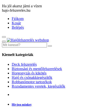
Ha jól akarsz járni a vízen
hajo-felszereles.hu
Fiókom
Kosár
Belépés
Kiemelt kategóriák
Deck felszerelés
Biztonsági és mentőfelszerelések
Horgonyzás és kikötés
Hajó és csónakkiegészítők
Robbanómotor tartozékok
Rozsdamentes veretek, kiegészítők
Hívjon minket