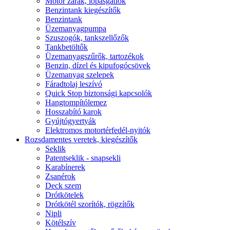
Motor zárak, lopásgátlók
Benzintank kiegészítők
Benzintank
Üzemanyagpumpa
Szuszogók, tankszellőzők
Tankbetöltők
Üzemanyagszűrők, tartozékok
Benzin, dízel és kipufogócsövek
Üzemanyag szelepek
Fáradtolaj leszívó
Quick Stop biztonsági kapcsolók
Hangtompítólemez
Hosszabító karok
Gyújtógyertyák
Elektromos motortérfedél-nyitók
Rozsdamentes veretek, kiegészítők
Seklik
Patentseklik - snapsekli
Karabínerek
Zsanérok
Deck szem
Drótkötelek
Drótkötél szorítók, rögzítők
Nipli
Kötélszív