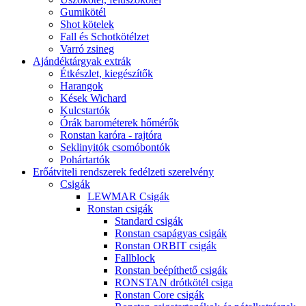
Gumikötél
Shot kötelek
Fall és Schotkötélzet
Varró zsineg
Ajándéktárgyak extrák
Étkészlet, kiegészítők
Harangok
Kések Wichard
Kulcstartók
Órák barométerek hőmérők
Ronstan karóra - rajtóra
Seklinyitók csomóbontók
Pohártartók
Erőátviteli rendszerek fedélzeti szerelvény
Csigák
LEWMAR Csigák
Ronstan csigák
Standard csigák
Ronstan csapágyas csigák
Ronstan ORBIT csigák
Fallblock
Ronstan beépíthető csigák
RONSTAN drótkötél csiga
Ronstan Core csigák