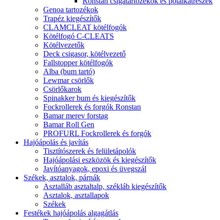
Ronstan csigatartozékok és pótalkatrészek
Genoa tartozékok
Trapéz kiegészítők
CLAMCLEAT kötélfogók
Kötélfogó C-CLEATS
Kötélvezetők
Deck csigasor, kötélvezető
Fallstopper kötélfogók
Alba (bum tartó)
Lewmar csörlők
Csörlőkarok
Spinakker bum és kiegészítők
Fockrollerek és forgók Ronstan
Bamar merev forstag
Bamar Roll Gen
PROFURL Fockrollerek és forgók
Hajóápolás és javítás
Tisztítószerek és felületápolók
Hajóápolási eszközök és kiegészítők
Javítóanyagok, epoxi és üvegszál
Székek, asztalok, párnák
Asztalláb asztaltalp, székláb kiegészítők
Asztalok, asztallapok
Székek
Festékek hajóápolás algagátlás