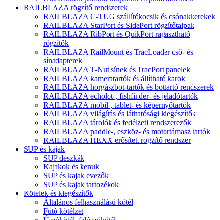
RAILBLAZA rögzítő rendszerek
RAILBLAZA C-TUG szállítókocsik és csónakkerekek
RAILBLAZA StarPort és SidePort rögzítőtalpak
RAILBLAZA RibPort és QuikPort ragasztható
rögzítők
RAILBLAZA RailMount és TracLoader cső- és
sínadapterek
RAILBLAZA T-Nut sínek és TracPort panelek
RAILBLAZA kameratartók és állítható karok
RAILBLAZA horgászbot-tartók és bottartó rendszerek
RAILBLAZA echolot-, fishfinder- és jeladótartók
RAILBLAZA mobil-, tablet- és képernyőtartók
RAILBLAZA világítás és láthatósági kiegészítők
RAILBLAZA tárolók és fedélzeti rendszerezők
RAILBLAZA paddle-, eszköz- és motortámasz tartók
RAILBLAZA HEXX erősített rögzítő rendszer
SUP és kajak
SUP deszkák
Kajakok és kenuk
SUP és kajak evezők
SUP és kajak tartozékok
Kötelek és kiegészítők
Általános felhasználású kötél
Futó kötélzet
Úszókötél, felúszókötél