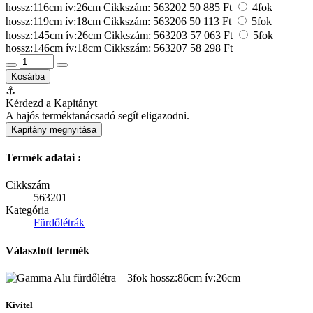
hossz:116cm ív:26cm
Cikkszám: 563202
50 885 Ft
4fok
hossz:119cm ív:18cm
Cikkszám: 563206
50 113 Ft
5fok
hossz:145cm ív:26cm
Cikkszám: 563203
57 063 Ft
5fok
hossz:146cm ív:18cm
Cikkszám: 563207
58 298 Ft
Kosárba
⚓
Kérdezd a Kapitányt
A hajós terméktanácsadó segít eligazodni.
Kapitány megnyitása
Termék adatai :
Cikkszám
563201
Kategória
Fürdőlétrák
Választott termék
Kivitel