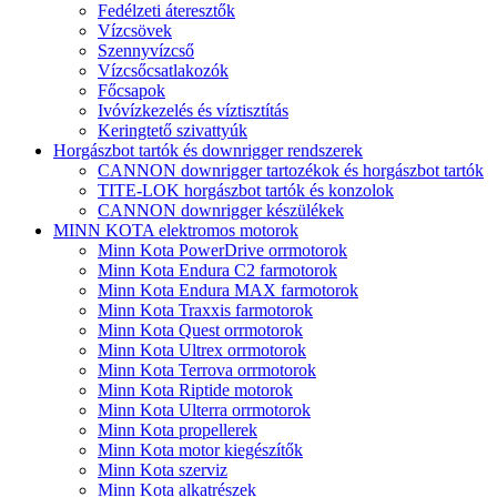
Fedélzeti áteresztők
Vízcsövek
Szennyvízcső
Vízcsőcsatlakozók
Főcsapok
Ivóvízkezelés és víztisztítás
Keringtető szivattyúk
Horgászbot tartók és downrigger rendszerek
CANNON downrigger tartozékok és horgászbot tartók
TITE-LOK horgászbot tartók és konzolok
CANNON downrigger készülékek
MINN KOTA elektromos motorok
Minn Kota PowerDrive orrmotorok
Minn Kota Endura C2 farmotorok
Minn Kota Endura MAX farmotorok
Minn Kota Traxxis farmotorok
Minn Kota Quest orrmotorok
Minn Kota Ultrex orrmotorok
Minn Kota Terrova orrmotorok
Minn Kota Riptide motorok
Minn Kota Ulterra orrmotorok
Minn Kota propellerek
Minn Kota motor kiegészítők
Minn Kota szerviz
Minn Kota alkatrészek