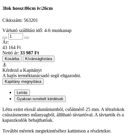
3fok hossz:86cm ív:26cm
Cikkszám:
563201
Várható szállítási idő: 4-6 munkanap
Ár:
43 164 Ft
Nettó ár:
33 987 Ft
Kosárba
Kívánságlistára
⚓
Kérdezd a Kapitányt
A hajós terméktanácsadó segít eligazodni.
Kapitány megnyitása
Leírás
Gyakran ismételt kérdések
Létra ezüst eloxál alumíniumból, csőátmérő 25 mm. A létrafokok
csúszásmentes műanyagból, állítható távtartóval. A távtartók és a
kapaszkodók behajthatóak.
További méretek megtekintéséhez kattintson a részletekre.