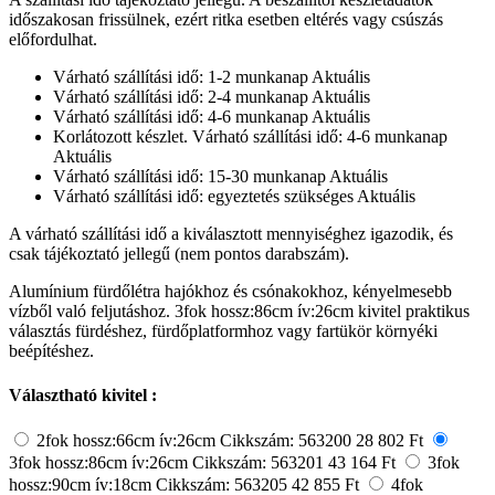
időszakosan frissülnek, ezért ritka esetben eltérés vagy csúszás
előfordulhat.
Várható szállítási idő: 1-2 munkanap
Aktuális
Várható szállítási idő: 2-4 munkanap
Aktuális
Várható szállítási idő: 4-6 munkanap
Aktuális
Korlátozott készlet. Várható szállítási idő: 4-6 munkanap
Aktuális
Várható szállítási idő: 15-30 munkanap
Aktuális
Várható szállítási idő: egyeztetés szükséges
Aktuális
A várható szállítási idő a kiválasztott mennyiséghez igazodik, és
csak tájékoztató jellegű (nem pontos darabszám).
Alumínium fürdőlétra hajókhoz és csónakokhoz, kényelmesebb
vízből való feljutáshoz. 3fok hossz:86cm ív:26cm kivitel praktikus
választás fürdéshez, fürdőplatformhoz vagy fartükör környéki
beépítéshez.
Választható kivitel :
2fok hossz:66cm ív:26cm
Cikkszám: 563200
28 802 Ft
3fok hossz:86cm ív:26cm
Cikkszám: 563201
43 164 Ft
3fok
hossz:90cm ív:18cm
Cikkszám: 563205
42 855 Ft
4fok