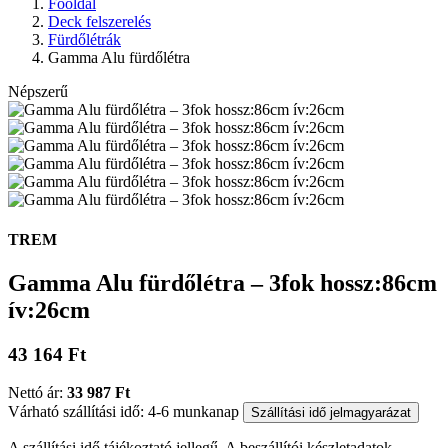
Főoldal
Deck felszerelés
Fürdőlétrák
Gamma Alu fürdőlétra
Népszerű
TREM
Gamma Alu fürdőlétra – 3fok hossz:86cm
ív:26cm
43 164 Ft
Nettó ár:
33 987 Ft
Várható szállítási idő: 4-6 munkanap
Szállítási idő jelmagyarázat
A szállítási idő tájékoztató jellegű. A beszállítói készletadatok