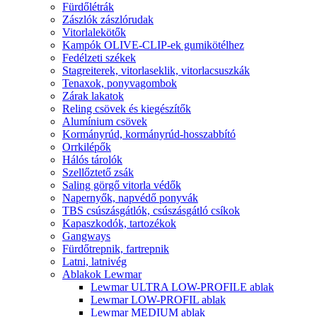
Fürdőlétrák
Zászlók zászlórudak
Vitorlalekötők
Kampók OLIVE-CLIP-ek gumikötélhez
Fedélzeti székek
Stagreiterek, vitorlaseklik, vitorlacsuszkák
Tenaxok, ponyvagombok
Zárak lakatok
Reling csövek és kiegészítők
Alumínium csövek
Kormányrúd, kormányrúd-hosszabbító
Orrkilépők
Hálós tárolók
Szellőztető zsák
Saling görgő vitorla védők
Napernyők, napvédő ponyvák
TBS csúszásgátlók, csúszásgátló csíkok
Kapaszkodók, tartozékok
Gangways
Fürdőtrepnik, fartrepnik
Latni, latnivég
Ablakok Lewmar
Lewmar ULTRA LOW-PROFILE ablak
Lewmar LOW-PROFIL ablak
Lewmar MEDIUM ablak