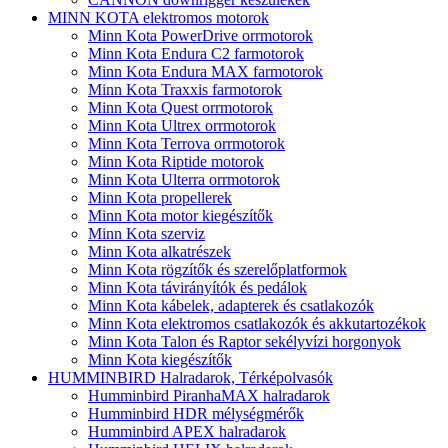
MINN KOTA elektromos motorok
Minn Kota PowerDrive orrmotorok
Minn Kota Endura C2 farmotorok
Minn Kota Endura MAX farmotorok
Minn Kota Traxxis farmotorok
Minn Kota Quest orrmotorok
Minn Kota Ultrex orrmotorok
Minn Kota Terrova orrmotorok
Minn Kota Riptide motorok
Minn Kota Ulterra orrmotorok
Minn Kota propellerek
Minn Kota motor kiegészítők
Minn Kota szerviz
Minn Kota alkatrészek
Minn Kota rögzítők és szerelőplatformok
Minn Kota távirányítók és pedálok
Minn Kota kábelek, adapterek és csatlakozók
Minn Kota elektromos csatlakozók és akkutartozékok
Minn Kota Talon és Raptor sekélyvízi horgonyok
Minn Kota kiegészítők
HUMMINBIRD Halradarok, Térképolvasók
Humminbird PiranhaMAX halradarok
Humminbird HDR mélységmérők
Humminbird APEX halradarok