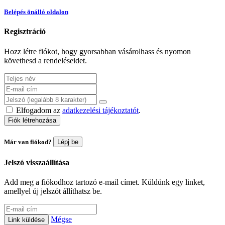
Belépés önálló oldalon
Regisztráció
Hozz létre fiókot, hogy gyorsabban vásárolhass és nyomon
követhesd a rendeléseidet.
Elfogadom az
adatkezelési tájékoztatót
.
Fiók létrehozása
Már van fiókod?
Lépj be
Jelszó visszaállítása
Add meg a fiókodhoz tartozó e-mail címet. Küldünk egy linket,
amellyel új jelszót állíthatsz be.
Mégse
Link küldése