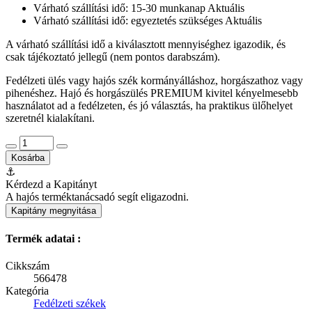
Várható szállítási idő: 15-30 munkanap
Aktuális
Várható szállítási idő: egyeztetés szükséges
Aktuális
A várható szállítási idő a kiválasztott mennyiséghez igazodik, és
csak tájékoztató jellegű (nem pontos darabszám).
Fedélzeti ülés vagy hajós szék kormányálláshoz, horgászathoz vagy
pihenéshez. Hajó és horgászülés PREMIUM kivitel kényelmesebb
használatot ad a fedélzeten, és jó választás, ha praktikus ülőhelyet
szeretnél kialakítani.
Kosárba
⚓
Kérdezd a Kapitányt
A hajós terméktanácsadó segít eligazodni.
Kapitány megnyitása
Termék adatai :
Cikkszám
566478
Kategória
Fedélzeti székek