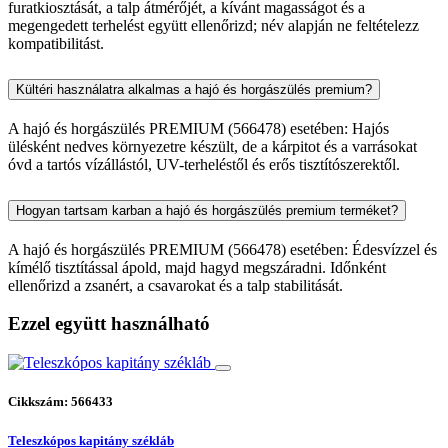
furatkiosztását, a talp átmérőjét, a kívánt magasságot és a
megengedett terhelést együtt ellenőrizd; név alapján ne feltételezz
kompatibilitást.
Kültéri használatra alkalmas a hajó és horgászülés premium?
A hajó és horgászülés PREMIUM (566478) esetében: Hajós
ülésként nedves környezetre készült, de a kárpitot és a varrásokat
óvd a tartós vízállástól, UV-terheléstől és erős tisztítószerektől.
Hogyan tartsam karban a hajó és horgászülés premium terméket?
A hajó és horgászülés PREMIUM (566478) esetében: Édesvízzel és
kímélő tisztítással ápold, majd hagyd megszáradni. Időnként
ellenőrizd a zsanért, a csavarokat és a talp stabilitását.
Ezzel együtt használható
Cikkszám: 566433
Teleszkópos kapitány székláb