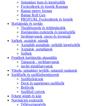
Spinakker bum és kiegészítők
Fockrollerek és forgók Ronstan
Bamar merev forstag
Bamar Roll Gen
PROFURL Fockrollerek és forgók
Hajóápolás és javítás
Tisztítószerek és felületápolók
Hajóápolási eszközök és kiegészítők
Javítóanyagok, epoxi és üvegszál
Székek, asztalok, párnák
Asztalláb asztaltalp, székláb kiegészítők
Asztalok, asztallapok
Székek
Festékek hajóápolás algagátlás
Tapaszok - javítóanyagok
Javító tömítőanyagok
Vitorla, spinakker javítók, ragasztó szalagok
Szellőzők és szellőzőrendszerek
Szellőzőrácsok
Deck és napelemes szellőzők
Befúvók
Szellőző csövek
Fekete gömb és kúp
Navigációs eszközök
Dőlésszögmérők