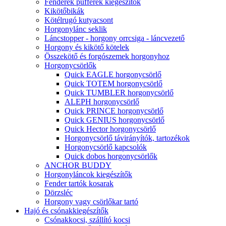
Fenderek pufferek kiegészítők
Kikötőbikák
Kötélrugó kutyacsont
Horgonylánc seklik
Láncstopper - horgony orrcsiga - láncvezető
Horgony és kikötő kötelek
Összekötő és forgószemek horgonyhoz
Horgonycsörlők
Quick EAGLE horgonycsörlő
Quick TOTEM horgonycsörlő
Quick TUMBLER horgonycsörlő
ALEPH horgonycsörlő
Quick PRINCE horgonycsörlő
Quick GENIUS horgonycsörlő
Quick Hector horgonycsörlő
Horgonycsörlő távirányítók, tartozékok
Horgonycsörlő kapcsolók
Quick dobos horgonycsörlők
ANCHOR BUDDY
Horgonyláncok kiegészítők
Fender tartók kosarak
Dörzsléc
Horgony vagy csörlőkar tartó
Hajó és csónakkiegészítők
Csónakkocsi, szállító kocsi