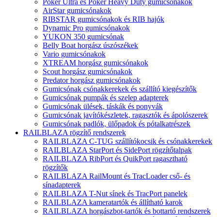
Poker Ultra és Poker Heavy Duty gumicsónakok
AirStar gumicsónakok
RIBSTAR gumicsónakok és RIB hajók
Dynamic Pro gumicsónakok
YUKON 350 gumicsónak
Belly Boat horgász úszószékek
Vario gumicsónakok
XTREAM horgász gumicsónakok
Scout horgász gumicsónakok
Predator horgász gumicsónakok
Gumicsónak csónakkerekek és szállító kiegészítők
Gumicsónak pumpák és szelep adapterek
Gumicsónak ülések, táskák és ponyvák
Gumicsónak javítókészletek, ragasztók és ápolószerek
Gumicsónak padlók, ülőpadok és pótalkatrészek
RAILBLAZA rögzítő rendszerek
RAILBLAZA C-TUG szállítókocsik és csónakkerekek
RAILBLAZA StarPort és SidePort rögzítőtalpak
RAILBLAZA RibPort és QuikPort ragasztható
rögzítők
RAILBLAZA RailMount és TracLoader cső- és
sínadapterek
RAILBLAZA T-Nut sínek és TracPort panelek
RAILBLAZA kameratartók és állítható karok
RAILBLAZA horgászbot-tartók és bottartó rendszerek