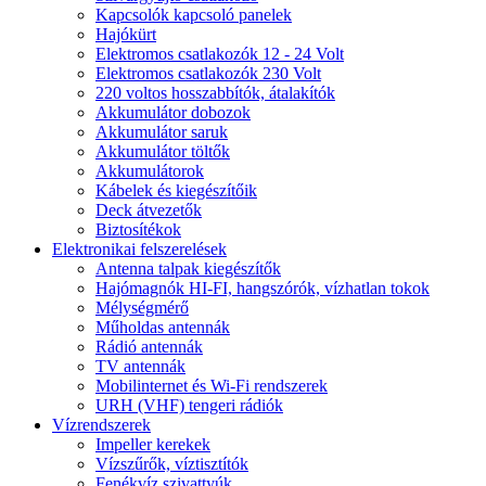
Kapcsolók kapcsoló panelek
Hajókürt
Elektromos csatlakozók 12 - 24 Volt
Elektromos csatlakozók 230 Volt
220 voltos hosszabbítók, átalakítók
Akkumulátor dobozok
Akkumulátor saruk
Akkumulátor töltők
Akkumulátorok
Kábelek és kiegészítőik
Deck átvezetők
Biztosítékok
Elektronikai felszerelések
Antenna talpak kiegészítők
Hajómagnók HI-FI, hangszórók, vízhatlan tokok
Mélységmérő
Műholdas antennák
Rádió antennák
TV antennák
Mobilinternet és Wi-Fi rendszerek
URH (VHF) tengeri rádiók
Vízrendszerek
Impeller kerekek
Vízszűrők, víztisztítók
Fenékvíz szivattyúk