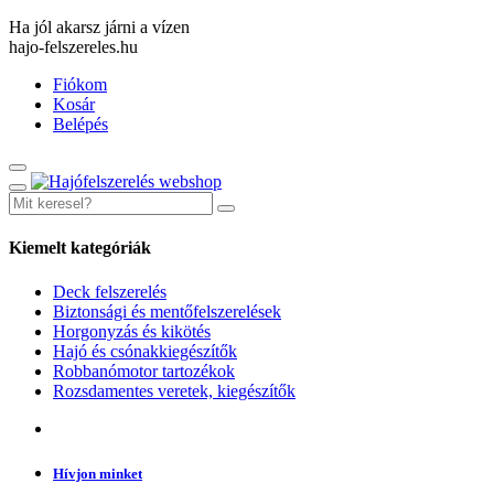
Ha jól akarsz járni a vízen
hajo-felszereles.hu
Fiókom
Kosár
Belépés
Kiemelt kategóriák
Deck felszerelés
Biztonsági és mentőfelszerelések
Horgonyzás és kikötés
Hajó és csónakkiegészítők
Robbanómotor tartozékok
Rozsdamentes veretek, kiegészítők
Hívjon minket