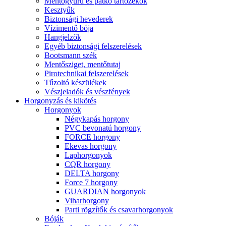
Mentőgyűrű és patkó tartozékok
Kesztyűk
Biztonsági hevederek
Vízimentő bója
Hangjelzők
Egyéb biztonsági felszerelések
Bootsmann szék
Mentősziget, mentőtutaj
Pirotechnikai felszerelések
Tűzoltó készülékek
Vészjeladók és vészfények
Horgonyzás és kikötés
Horgonyok
Négykapás horgony
PVC bevonatú horgony
FORCE horgony
Ekevas horgony
Laphorgonyok
CQR horgony
DELTA horgony
Force 7 horgony
GUARDIAN horgonyok
Viharhorgony
Parti rögzítők és csavarhorgonyok
Bóják