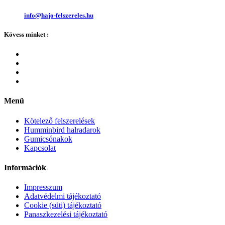
info@hajo-felszereles.hu
Kövess minket :
Menü
Kötelező felszerelések
Humminbird halradarok
Gumicsónakok
Kapcsolat
Információk
Impresszum
Adatvédelmi tájékoztató
Cookie (süti) tájékoztató
Panaszkezelési tájékoztató