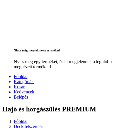
Nincs még megtekintett terméked.
Nyiss meg egy terméket, és itt megjelennek a legutóbb
megnézett termékeid.
Főoldal
Kategóriák
Kosár
Kedvencek
Belépés
Hajó és horgászülés PREMIUM
Főoldal
Deck felszerelés