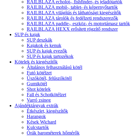
RAILBLAZA echolot-, fishfinder- és jeladótartók
RAILBLAZA mobil-, tablet- és képernyőtartók
RAILBLAZA világítás és láthatósági kiegészítők
RAILBLAZA tárolók és fedélzeti rendszerezők
RAILBLAZA paddle-, eszköz- és motortámasz tartók
RAILBLAZA HEXX erősített rögzítő rendszer
SUP és kajak
SUP deszkák
Kajakok és kenuk
SUP és kajak evezők
SUP és kajak tartozékok
Kötelek és kiegészítők
Általános felhasználású kötél
Futó kötélzet
Úszókötél, felúszókötél
Gumikötél
Shot kötelek
Fall és Schotkötélzet
Varró zsineg
Ajándéktárgyak extrák
Étkészlet, kiegészítők
Harangok
Kések Wichard
Kulcstartók
Órák barométerek hőmérők