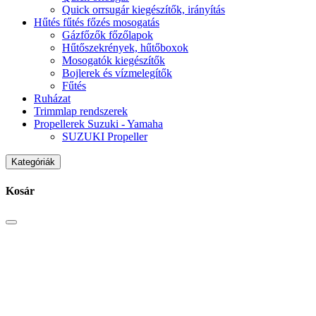
Quick orrsugár kiegészítők, irányítás
Hűtés fűtés főzés mosogatás
Gázfőzők főzőlapok
Hűtőszekrények, hűtőboxok
Mosogatók kiegészítők
Bojlerek és vízmelegítők
Fűtés
Ruházat
Trimmlap rendszerek
Propellerek Suzuki - Yamaha
SUZUKI Propeller
Kategóriák
Kosár