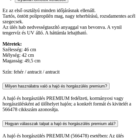
Ez az első osztályú minden időjárásnak ellenáll.
Tartós, öntött polipropilén mag, nagy teherbírású, rozsdamentes acél
szegecsek.
Az ülés hab nedvességtaszító anyaggal van bevonva. A vynil
tengervíz és UV álló. A háttámla lehajtható.
Méretek:
Szélesség: 46 cm
Mélység: 42 cm
Magasság: 49,5 cm
Szín: fehér / antracit / antracit
Milyen használatra való a hajó és horgászülés premium?
A hajó és horgászülés PREMIUM fedélzeti, kormányosi vagy
horgászülésként ad ülőhelyet hajón; a konkrét formát és kivitelét a
566478 cikkszám azonosítja.
Hogyan válasszak talpat a hajó és horgászülés premium alá?
A hajó és horgászülés PREMIUM (566478) esetében: Az ülés