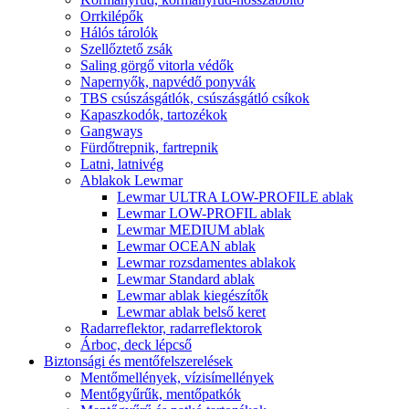
Orrkilépők
Hálós tárolók
Szellőztető zsák
Saling görgő vitorla védők
Napernyők, napvédő ponyvák
TBS csúszásgátlók, csúszásgátló csíkok
Kapaszkodók, tartozékok
Gangways
Fürdőtrepnik, fartrepnik
Latni, latnivég
Ablakok Lewmar
Lewmar ULTRA LOW-PROFILE ablak
Lewmar LOW-PROFIL ablak
Lewmar MEDIUM ablak
Lewmar OCEAN ablak
Lewmar rozsdamentes ablakok
Lewmar Standard ablak
Lewmar ablak kiegészítők
Lewmar ablak belső keret
Radarreflektor, radarreflektorok
Árboc, deck lépcső
Biztonsági és mentőfelszerelések
Mentőmellények, vízisímellények
Mentőgyűrűk, mentőpatkók