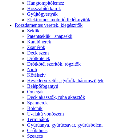
Hangtompítólemez
Hosszabító karok
Gyújtógyertyák
Elektromos motortérfedél-nyitók
Rozsdamentes veretek, kiegészítők
Seklik
Patentseklik - snapsekli
Karabínerek
Zsanérok
Deck szem
Drótkötelek
Drótkötél szorítók, rögzítők
Nipli
Kötélszív
Hevedervezetők, gyűrűk, háromszögek
Belépőfogantyú
Omegák
Deck akasztók, ruha akasztók
Spannerek
Bolcnik
U-alakú vonószem
Terminálok
Gyűrűanya, gyűrűcsavar, gyűrűsbolcni
Csőbilincs
Szegecs