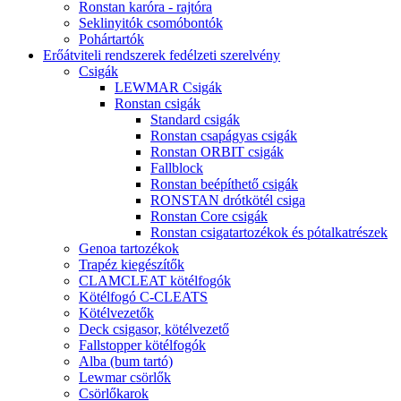
Ronstan karóra - rajtóra
Seklinyitók csomóbontók
Pohártartók
Erőátviteli rendszerek fedélzeti szerelvény
Csigák
LEWMAR Csigák
Ronstan csigák
Standard csigák
Ronstan csapágyas csigák
Ronstan ORBIT csigák
Fallblock
Ronstan beépíthető csigák
RONSTAN drótkötél csiga
Ronstan Core csigák
Ronstan csigatartozékok és pótalkatrészek
Genoa tartozékok
Trapéz kiegészítők
CLAMCLEAT kötélfogók
Kötélfogó C-CLEATS
Kötélvezetők
Deck csigasor, kötélvezető
Fallstopper kötélfogók
Alba (bum tartó)
Lewmar csörlők
Csörlőkarok