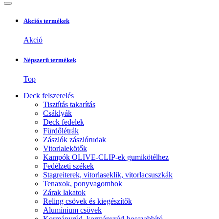
Akciós termékek
Akció
Népszerű termékek
Top
Deck felszerelés
Tisztítás takarítás
Csáklyák
Deck fedelek
Fürdőlétrák
Zászlók zászlórudak
Vitorlalekötők
Kampók OLIVE-CLIP-ek gumikötélhez
Fedélzeti székek
Stagreiterek, vitorlaseklik, vitorlacsuszkák
Tenaxok, ponyvagombok
Zárak lakatok
Reling csövek és kiegészítők
Alumínium csövek
Kormányrúd, kormányrúd-hosszabbító