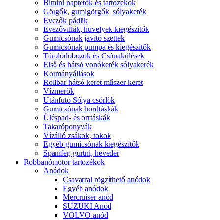
Bimini naptetők és tartozékok
Görgők, gumigörgők, sólyakerék
Evezők pádlik
Evezővillák, hüvelyek kiegészítők
Gumicsónak javító szettek
Gumicsónak pumpa és kiegészítők
Tárolódobozok és Csónakülések
Első és hátsó vonókerék sólyakerék
Kormányállások
Rollbar hátsó keret műszer keret
Vízmerők
Utánfutó Sólya csörlők
Gumicsónak hordtáskák
Üléspad- és orrtáskák
Takaróponyvák
Vízálló zsákok, tokok
Egyéb gumicsónak kiegészítők
Spanifer, gurtni, heveder
Robbanómotor tartozékok
Anódok
Csavarral rögzíthető anódok
Egyéb anódok
Mercruiser anód
SUZUKI Anód
VOLVO anód