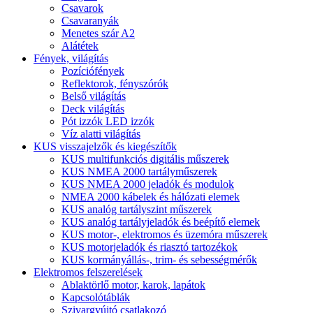
Csavarok
Csavaranyák
Menetes szár A2
Alátétek
Fények, világítás
Pozíciófények
Reflektorok, fényszórók
Belső világítás
Deck világítás
Pót izzók LED izzók
Víz alatti világítás
KUS visszajelzők és kiegészítők
KUS multifunkciós digitális műszerek
KUS NMEA 2000 tartályműszerek
KUS NMEA 2000 jeladók és modulok
NMEA 2000 kábelek és hálózati elemek
KUS analóg tartályszint műszerek
KUS analóg tartályjeladók és beépítő elemek
KUS motor-, elektromos és üzemóra műszerek
KUS motorjeladók és riasztó tartozékok
KUS kormányállás-, trim- és sebességmérők
Elektromos felszerelések
Ablaktörlő motor, karok, lapátok
Kapcsolótáblák
Szivargyújtó csatlakozó