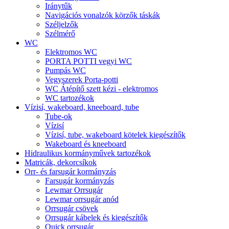
Iránytűk
Navigációs vonalzók körzők táskák
Széljelzők
Szélmérő
WC
Elektromos WC
PORTA POTTI vegyi WC
Pumpás WC
Vegyszerek Porta-potti
WC Átépítő szett kézi - elektromos
WC tartozékok
Vízisí, wakeboard, kneeboard, tube
Tube-ok
Vízisí
Vízisí, tube, wakeboard kötelek kiegészítők
Wakeboard és kneeboard
Hidraulikus kormányművek tartozékok
Matricák, dekorcsíkok
Orr- és farsugár kormányzás
Farsugár kormányzás
Lewmar Orrsugár
Lewmar orrsugár anód
Orrsugár csövek
Orrsugár kábelek és kiegészítők
Quick orrsugár