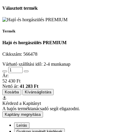
Választott termék
Termék
Hajó és horgászülés PREMIUM
Cikkszám:
566478
Várható szállítási idő: 2-4 munkanap
Ár:
52 430 Ft
Nettó ár:
41 283 Ft
Kosárba
Kívánságlistára
⚓
Kérdezd a Kapitányt
A hajós terméktanácsadó segít eligazodni.
Kapitány megnyitása
Leírás
Gyakran ismételt kérdések