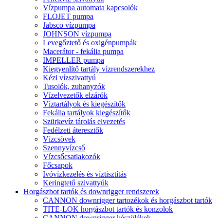
Vízpumpa automata kapcsolók
FLOJET pumpa
Jabsco vízpumpa
JOHNSON vízpumpa
Levegőztető és oxigénpumpák
Macerátor - fekália pumpa
IMPELLER pumpa
Kiegyenlítő tartály vízrendszerekhez
Kézi vízszivattyú
Tusolók, zuhanyzók
Vízelvezetők elzárók
Víztartályok és kiegészítők
Fekália tartályok kiegészítők
Szürkevíz tárolás elvezetés
Fedélzeti áteresztők
Vízcsövek
Szennyvízcső
Vízcsőcsatlakozók
Főcsapok
Ivóvízkezelés és víztisztítás
Keringtető szivattyúk
Horgászbot tartók és downrigger rendszerek
CANNON downrigger tartozékok és horgászbot tartók
TITE-LOK horgászbot tartók és konzolok
CANNON downrigger készülékek