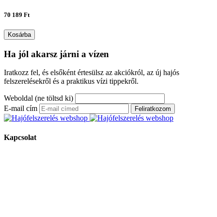
70 189 Ft
Kosárba
Ha jól akarsz járni a vízen
Iratkozz fel, és elsőként értesülsz az akciókról, az új hajós
felszerelésekről és a praktikus vízi tippekről.
Weboldal (ne töltsd ki)
E-mail cím
Feliratkozom
Kapcsolat