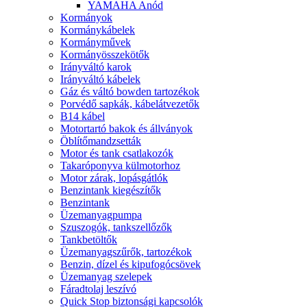
YAMAHA Anód
Kormányok
Kormánykábelek
Kormányművek
Kormányösszekötők
Irányváltó karok
Irányváltó kábelek
Gáz és váltó bowden tartozékok
Porvédő sapkák, kábelátvezetők
B14 kábel
Motortartó bakok és állványok
Öblítőmandzsetták
Motor és tank csatlakozók
Takaróponyva külmotorhoz
Motor zárak, lopásgátlók
Benzintank kiegészítők
Benzintank
Üzemanyagpumpa
Szuszogók, tankszellőzők
Tankbetöltők
Üzemanyagszűrők, tartozékok
Benzin, dízel és kipufogócsövek
Üzemanyag szelepek
Fáradtolaj leszívó
Quick Stop biztonsági kapcsolók