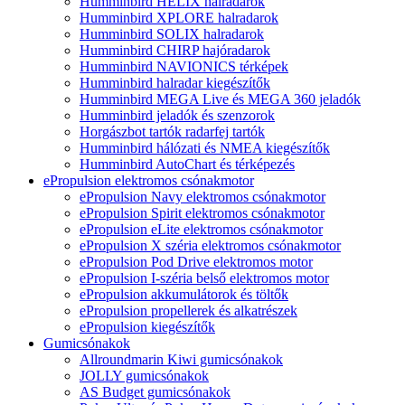
Humminbird HELIX halradarok
Humminbird XPLORE halradarok
Humminbird SOLIX halradarok
Humminbird CHIRP hajóradarok
Humminbird NAVIONICS térképek
Humminbird halradar kiegészítők
Humminbird MEGA Live és MEGA 360 jeladók
Humminbird jeladók és szenzorok
Horgászbot tartók radarfej tartók
Humminbird hálózati és NMEA kiegészítők
Humminbird AutoChart és térképezés
ePropulsion elektromos csónakmotor
ePropulsion Navy elektromos csónakmotor
ePropulsion Spirit elektromos csónakmotor
ePropulsion eLite elektromos csónakmotor
ePropulsion X széria elektromos csónakmotor
ePropulsion Pod Drive elektromos motor
ePropulsion I-széria belső elektromos motor
ePropulsion akkumulátorok és töltők
ePropulsion propellerek és alkatrészek
ePropulsion kiegészítők
Gumicsónakok
Allroundmarin Kiwi gumicsónakok
JOLLY gumicsónakok
AS Budget gumicsónakok