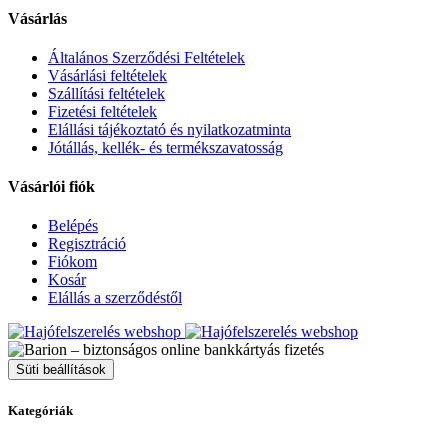
Vásárlás
Általános Szerződési Feltételek
Vásárlási feltételek
Szállítási feltételek
Fizetési feltételek
Elállási tájékoztató és nyilatkozatminta
Jótállás, kellék- és termékszavatosság
Vásárlói fiók
Belépés
Regisztráció
Fiókom
Kosár
Elállás a szerződéstől
Süti beállítások
Kategóriák